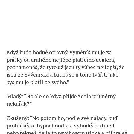
Když bude hodně otravný, vyměníš mu je za
prášky od druhého nejlépe platícího dealera,
poznamenáš, že tyto už jsou ty vůbec nejlepší, že
jsou ze Švýcarska a budeš se u toho tvářit, jako
bys mu je platil ze svého.”
Mladý: “No ale co když přijde zcela průměrný
nekuřák?”
Zkušený: “No potom ho, podle své nálady, buď
prohlásíš za hypochondra a vyhodíš ho hned
nebo řekneš, že je to psychosomatické a přihraješ