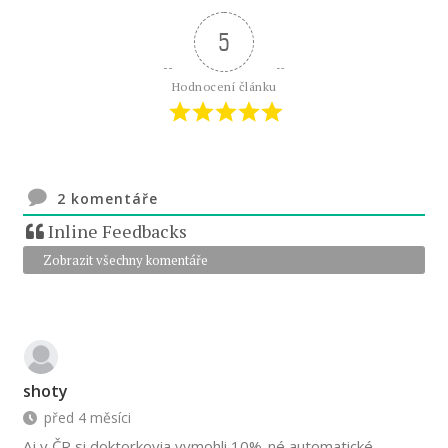
5
Hodnocení článku
2
komentáře
Inline Feedbacks
Zobrazit všechny komentáře
shoty
před 4 měsíci
Aj v ČR si doktorkovia vymohli 10%-né automatické