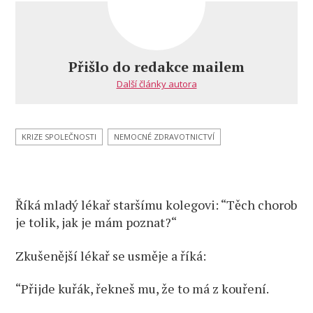
názvem
Rada
starého
lékaře
Přišlo do redakce mailem
mladému
Další články autora
KRIZE SPOLEČNOSTI
NEMOCNÉ ZDRAVOTNICTVÍ
Říká mladý lékař staršímu kolegovi: “Těch chorob
je tolik, jak je mám poznat?“
Zkušenější lékař se usměje a říká:
“Přijde kuřák, řekneš mu, že to má z kouření.