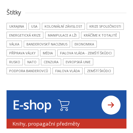
Štítky
UKRAJINA
USA
KOLONIÁLNÍ ZÁVISLOST
KRIZE SPOLEČNOSTI
ENERGETICKÁ KRIZE
MANIPULACE A LŽI
KRÁČÍME K TOTALITĚ
VÁLKA
BANDEROVSKÝ NACIZMUS
EKONOMIKA
PŘÍPRAVA VÁLKY
MÉDIA
FIALOVA VLÁDA - ZEMŠTÍ ŠKŮDCI
RUSKO
NATO
CENZURA
EVROPSKÁ UNIE
PODPORA BANDEROVCŮ
FIALOVA VLÁDA
ZEMŠTÍ ŠKŮDCI
E-shop
Knihy, propagační předměty