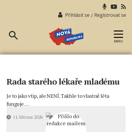
Přihlásit se
Registrovat se
/
MENU
Nová
republika
Rada starého lékaře mladému
Je to jako vtip, ale NENÍ. Takhle to vlastně léta
funguje …
u
Datum
11. března 2026
2 komentáře
textu
příspěvku
s