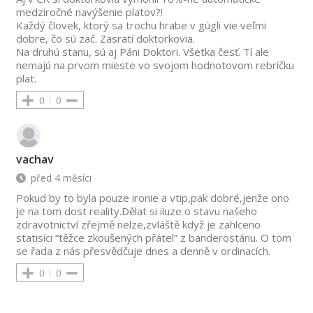
medziročné navýšenie platov?!
Každý človek, ktorý sa trochu hrabe v gúgli vie veľmi
dobre, čo sú zač. Zasratí doktorkovia.
Na druhú stanu, sú aj Páni Doktori. Všetka česť. Tí ale
nemajú na prvom mieste vo svojom hodnotovom rebríčku
plat.
0
0
vachav
před 4 měsíci
Pokud by to byla pouze ironie a vtip,pak dobré,jenže ono
je na tom dost reality.Dělat si iluze o stavu našeho
zdravotnictví zřejmě nelze,zvláště když je zahlceno
statisíci “těžce zkoušených přátel” z banderostánu. O tom
se řada z nás přesvědčuje dnes a denně v ordinacích.
0
0