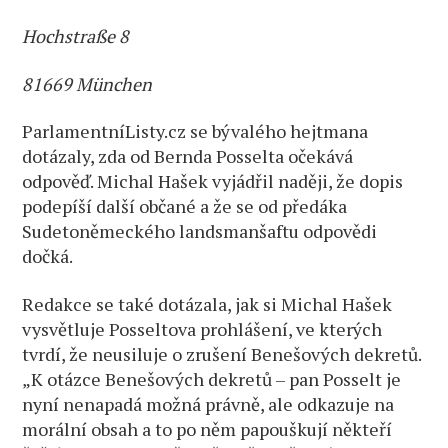
Hochstraße 8
81669 München
ParlamentníListy.cz se bývalého hejtmana
dotázaly, zda od Bernda Posselta očekává
odpověď. Michal Hašek vyjádřil naději, že dopis
podepíší další občané a že se od předáka
Sudetoněmeckého landsmanšaftu odpovědi
dočká.
Redakce se také dotázala, jak si Michal Hašek
vysvětluje Posseltova prohlášení, ve kterých
tvrdí, že neusiluje o zrušení Benešových dekretů.
„K otázce Benešových dekretů – pan Posselt je
nyní nenapadá možná právně, ale odkazuje na
morální obsah a to po něm papouškují někteří