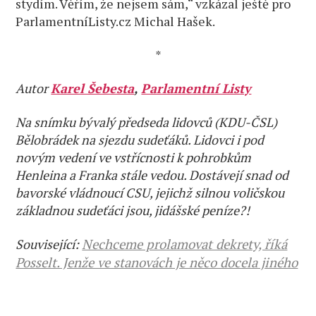
stydím. Věřím, že nejsem sám,“ vzkázal ještě pro
ParlamentníListy.cz Michal Hašek.
*
Autor
Karel Šebesta
,
Parlamentní Listy
Na snímku bývalý předseda lidovců (KDU-ČSL)
Bělobrádek na sjezdu sudeťáků. Lidovci i pod
novým vedení ve vstřícnosti k pohrobkům
Henleina a Franka stále vedou. Dostávejí snad od
bavorské vládnoucí CSU, jejichž silnou voličskou
základnou sudeťáci jsou, jidášské peníze?!
Související:
Nechceme prolamovat dekrety, říká
Posselt. Jenže ve stanovách je něco docela jiného