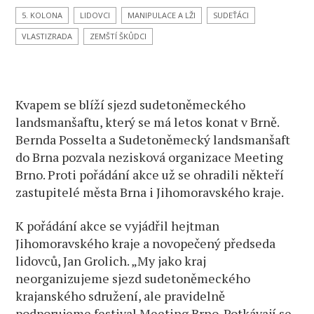
5. KOLONA
LIDOVCI
MANIPULACE A LŽI
SUDEŤÁCI
VLASTIZRADA
ZEMŠTÍ ŠKŮDCI
Kvapem se blíží sjezd sudetoněmeckého
landsmanšaftu, který se má letos konat v Brně.
Bernda Posselta a Sudetoněmecký landsmanšaft
do Brna pozvala nezisková organizace Meeting
Brno. Proti pořádání akce už se ohradili někteří
zastupitelé města Brna i Jihomoravského kraje.
K pořádání akce se vyjádřil hejtman
Jihomoravského kraje a novopečený předseda
lidovců, Jan Grolich. „My jako kraj
neorganizujeme sjezd sudetoněmeckého
krajanského sdružení, ale pravidelně
podporujeme festival Meeting Brno. Potkávají se