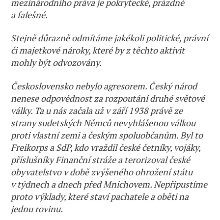
mezinárodního práva je pokrytecké, prázdné
a falešné.
Stejně důrazně odmítáme jakékoli politické, právní
či majetkové nároky, které by z těchto aktivit
mohly být odvozovány.
Československo nebylo agresorem. Český národ
nenese odpovědnost za rozpoutání druhé světové
války. Ta u nás začala už v září 1938 právě ze
strany sudetských Němců nevyhlášenou válkou
proti vlastní zemi a českým spoluobčanům. Byl to
Freikorps a SdP, kdo vraždil české četníky, vojáky,
příslušníky Finanční stráže a terorizoval české
obyvatelstvo v době zvýšeného ohrožení státu
v týdnech a dnech před Mnichovem. Nepřipustíme
proto výklady, které staví pachatele a oběti na
jednu rovinu.