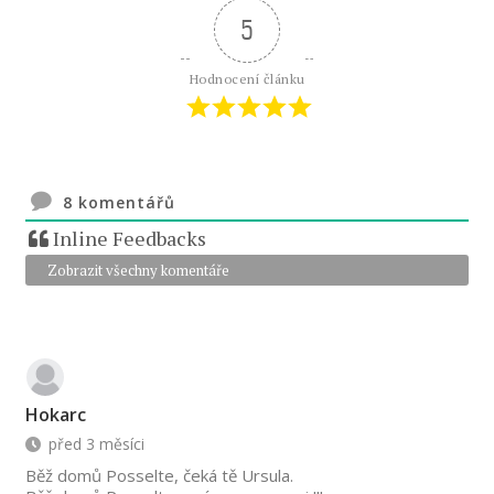
5
Hodnocení článku
8
komentářů
Inline Feedbacks
Zobrazit všechny komentáře
Hokarc
před 3 měsíci
Běž domů Posselte, čeká tě Ursula.