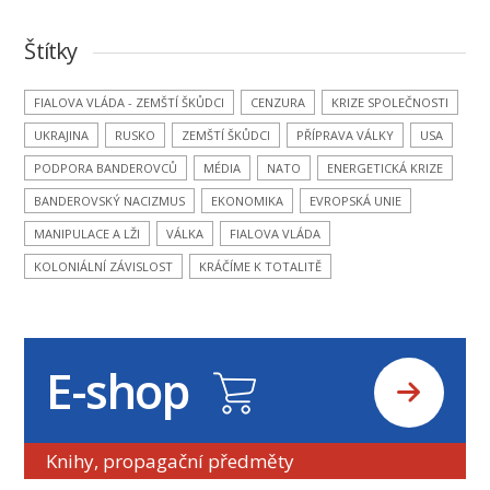
Štítky
FIALOVA VLÁDA - ZEMŠTÍ ŠKŮDCI
CENZURA
KRIZE SPOLEČNOSTI
UKRAJINA
RUSKO
ZEMŠTÍ ŠKŮDCI
PŘÍPRAVA VÁLKY
USA
PODPORA BANDEROVCŮ
MÉDIA
NATO
ENERGETICKÁ KRIZE
BANDEROVSKÝ NACIZMUS
EKONOMIKA
EVROPSKÁ UNIE
MANIPULACE A LŽI
VÁLKA
FIALOVA VLÁDA
KOLONIÁLNÍ ZÁVISLOST
KRÁČÍME K TOTALITĚ
E-shop
Knihy, propagační předměty