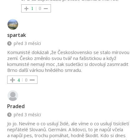
1
0
spartak
před 3 měsíci
Komunisté dokázali ,že Československo se stalo mírovou
zemí. Česko změnilo svou tvář na fašistickou a když
komunisté nemají moc ,tak sudeťáci si dovolují zasmradit
Brno další várkou hnědého smradu.
4
0
Praded
před 3 měsíci
Jo jo. Nevíme o co usilují židé, ale víme o co usilují tisíciletí
nepřátelé Slovanů. Germáni. A lidovci, to je napůl včela
a napůl pes, trochu pomáhat, hodně škodit. Kdo si dnes