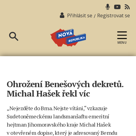
Přihlásit se
Registrovat se
/
MENU
Nová
republika
Ohrožení Benešových dekretů.
Michal Hašek řekl víc
„Nejezděte do Brna. Nejste vítáni,“ vzkazuje
Sudetoněmeckému landsmanšaftu emeritní
hejtman Jihomoravského kraje Michal Hašek
v otevřeném dopise, který je adresovaný Berndu