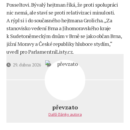
Posseltovi. Bývalý hejtman říká, že proti spolupráci
nic nemá, ale staví se proti relativizaci minulosti.
A rýpl si i do současného hejtmana Grolicha. „Za
stanovisko vedení Brna a Jihomoravského kraje
k Sudetoněmeckým dnům v Brně se jako občan Brna,
jižní Moravy a České republiky hluboce stydím,“
uvedl pro ParlamentníListy.cz.
u
Datum
29. dubna 2026
8 komentářů
textu
příspěvku
s
názvem
Ohrožení
Benešových
dekretů.
převzato
Michal
Další články autora
Hašek
řekl
víc