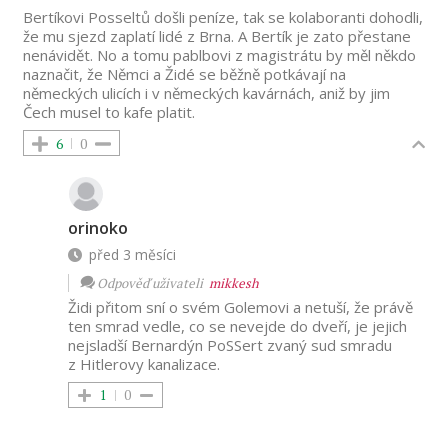
Bertíkovi Posseltů došli peníze, tak se kolaboranti dohodli,
že mu sjezd zaplatí lidé z Brna. A Bertík je zato přestane
nenávidět. No a tomu pablbovi z magistrátu by měl někdo
naznačit, že Němci a Židé se běžně potkávají na
německých ulicích i v německých kavárnách, aniž by jim
Čech musel to kafe platit.
6
0
orinoko
před 3 měsíci
Odpověď uživateli
mikkesh
Židi přitom sní o svém Golemovi a netuší, že právě
ten smrad vedle, co se nevejde do dveří, je jejich
nejsladší Bernardýn PoSSert zvaný sud smradu
z Hitlerovy kanalizace.
1
0