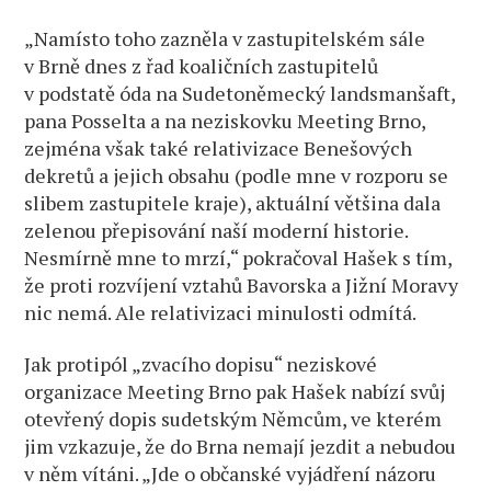
„Namísto toho zazněla v zastupitelském sále
v Brně dnes z řad koaličních zastupitelů
v podstatě óda na Sudetoněmecký landsmanšaft,
pana Posselta a na neziskovku Meeting Brno,
zejména však také relativizace Benešových
dekretů a jejich obsahu (podle mne v rozporu se
slibem zastupitele kraje), aktuální většina dala
zelenou přepisování naší moderní historie.
Nesmírně mne to mrzí,“ pokračoval Hašek s tím,
že proti rozvíjení vztahů Bavorska a Jižní Moravy
nic nemá. Ale relativizaci minulosti odmítá.
Jak protipól „zvacího dopisu“ neziskové
organizace Meeting Brno pak Hašek nabízí svůj
otevřený dopis sudetským Němcům, ve kterém
jim vzkazuje, že do Brna nemají jezdit a nebudou
v něm vítáni. „Jde o občanské vyjádření názoru