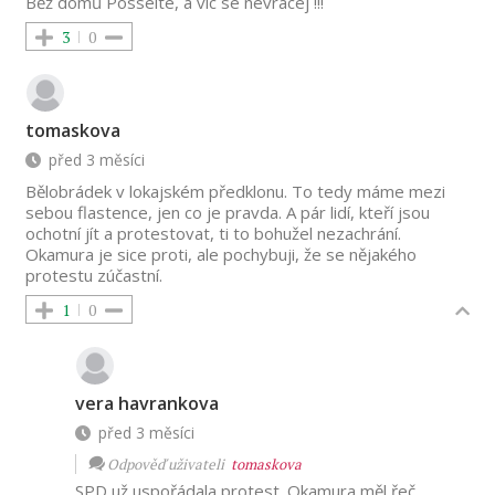
Běž domů Posselte, a víc se nevracej !!!
3
0
tomaskova
před 3 měsíci
Bělobrádek v lokajském předklonu. To tedy máme mezi
sebou flastence, jen co je pravda. A pár lidí, kteří jsou
ochotní jít a protestovat, ti to bohužel nezachrání.
Okamura je sice proti, ale pochybuji, že se nějakého
protestu zúčastní.
1
0
vera havrankova
před 3 měsíci
Odpověď uživateli
tomaskova
SPD už uspořádala protest. Okamura měl řeč.