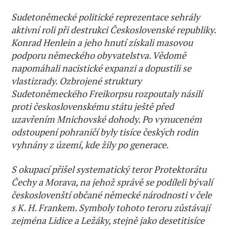
Sudetoněmecké politické reprezentace sehrály
aktivní roli při destrukci Československé republiky.
Konrad Henlein a jeho hnutí získali masovou
podporu německého obyvatelstva. Vědomě
napomáhali nacistické expanzi a dopustili se
vlastizrady. Ozbrojené struktury
Sudetoněmeckého Freikorpsu rozpoutaly násilí
proti československému státu ještě před
uzavřením Mnichovské dohody. Po vynuceném
odstoupení pohraničí byly tisíce českých rodin
vyhnány z území, kde žily po generace.
S okupací přišel systematický teror Protektorátu
Čechy a Morava, na jehož správě se podíleli bývalí
českoslovenští občané německé národnosti v čele
s K. H. Frankem. Symboly tohoto teroru zůstávají
zejména Lidice a Ležáky, stejně jako desetitisíce