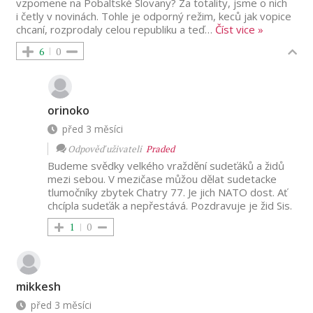
vzpomene na Pobaltské Slovany? Za totality, jsme o nich
i četly v novinách. Tohle je odporný režim, keců jak vopice
chcaní, rozprodaly celou republiku a teď
…
Číst vice »
6
0
orinoko
před 3 měsíci
Odpověď uživateli
Praded
Budeme svědky velkého vraždění sudeťáků a židů
mezi sebou. V mezičase můžou dělat sudetacke
tlumočníky zbytek Chatry 77. Je jich NATO dost. Ať
chcípla sudeťák a nepřestává. Pozdravuje je žid Sis.
1
0
mikkesh
před 3 měsíci