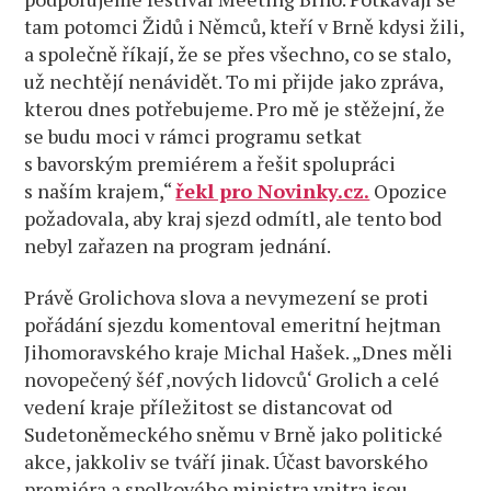
tam potomci Židů i Němců, kteří v Brně kdysi žili,
a společně říkají, že se přes všechno, co se stalo,
už nechtějí nenávidět. To mi přijde jako zpráva,
kterou dnes potřebujeme. Pro mě je stěžejní, že
se budu moci v rámci programu setkat
s bavorským premiérem a řešit spolupráci
s naším krajem,“
řekl pro Novinky.cz.
Opozice
požadovala, aby kraj sjezd odmítl, ale tento bod
nebyl zařazen na program jednání.
Právě Grolichova slova a nevymezení se proti
pořádání sjezdu komentoval emeritní hejtman
Jihomoravského kraje Michal Hašek. „Dnes měli
novopečený šéf ‚nových lidovců‘ Grolich a celé
vedení kraje příležitost se distancovat od
Sudetoněmeckého sněmu v Brně jako politické
akce, jakkoliv se tváří jinak. Účast bavorského
premiéra a spolkového ministra vnitra jsou