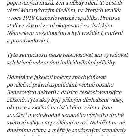
popravených mužů, žen a někdy i dětí. Ti zůstali
věrni Masarykovým ideálům, na kterých vznikla
v roce 1918 Československá republika. Proto se
stali ve vlastní zemi okupované nacistickým
Německem nežádoucími a byli vražděni, mučeni
a pronásledováni.
Tyto skutečnosti nelze relativizovat ani vyvažovat
selektivně vybranými individuálními příběhy.
Odmítáme jakékoli pokusy zpochybňovat
poválečné právní uspořádání, včetně obsahu
Benešových dekretů a dalších československých
zákonů. Tyto akty byly přímým důsledkem války,
okupace a zločinů nacistického režimu. Jsou
součástí mezinárodně uznaného výsledku druhé
světové války a nepodléhají revizi. Nahlížet na ně
dnešníma očima a měřit je současnými standardy