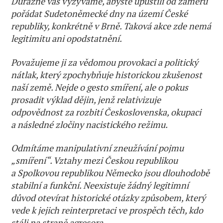
Důrazně vás vyzýváme, abyste upustili od záměru
pořádat Sudetoněmecké dny na území České
republiky, konkrétně v Brně. Taková akce zde nemá
legitimitu ani opodstatnění.
Považujeme ji za vědomou provokaci a politický
nátlak, který zpochybňuje historickou zkušenost
naší země. Nejde o gesto smíření, ale o pokus
prosadit výklad dějin, jenž relativizuje
odpovědnost za rozbití Československa, okupaci
a následné zločiny nacistického režimu.
Odmítáme manipulativní zneužívání pojmu
„smíření“. Vztahy mezi Českou republikou
a Spolkovou republikou Německo jsou dlouhodobě
stabilní a funkční. Neexistuje žádný legitimní
důvod otevírat historické otázky způsobem, který
vede k jejich reinterpretaci ve prospěch těch, kdo
stáli na straně agresora.