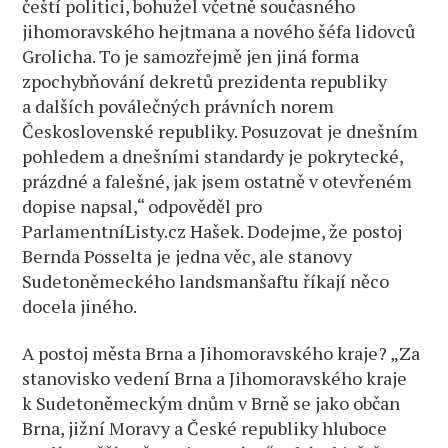
čeští politici, bohužel včetně současného
jihomoravského hejtmana a nového šéfa lidovců
Grolicha. To je samozřejmě jen jiná forma
zpochybňování dekretů prezidenta republiky
a dalších poválečných právních norem
Československé republiky. Posuzovat je dnešním
pohledem a dnešními standardy je pokrytecké,
prázdné a falešné, jak jsem ostatně v otevřeném
dopise napsal,“ odpověděl pro
ParlamentníListy.cz Hašek. Dodejme, že postoj
Bernda Posselta je jedna věc, ale stanovy
Sudetoněmeckého landsmanšaftu říkají něco
docela jiného.
A postoj města Brna a Jihomoravského kraje? „Za
stanovisko vedení Brna a Jihomoravského kraje
k Sudetoněmeckým dnům v Brně se jako občan
Brna, jižní Moravy a České republiky hluboce