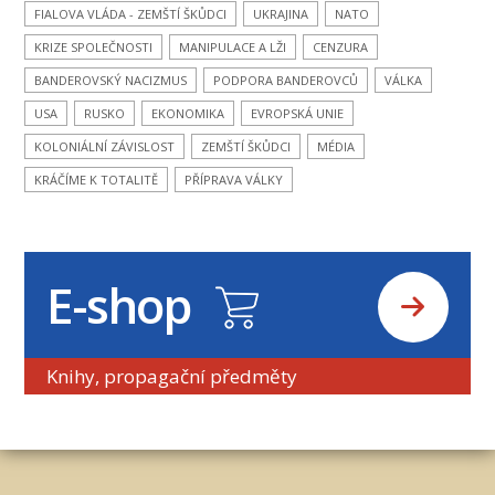
FIALOVA VLÁDA - ZEMŠTÍ ŠKŮDCI
UKRAJINA
NATO
KRIZE SPOLEČNOSTI
MANIPULACE A LŽI
CENZURA
BANDEROVSKÝ NACIZMUS
PODPORA BANDEROVCŮ
VÁLKA
USA
RUSKO
EKONOMIKA
EVROPSKÁ UNIE
KOLONIÁLNÍ ZÁVISLOST
ZEMŠTÍ ŠKŮDCI
MÉDIA
KRÁČÍME K TOTALITĚ
PŘÍPRAVA VÁLKY
E-shop
Knihy, propagační předměty