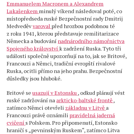
Emmanuelem Macronem a Alexandrem
Lukašenkem
minulý víkend následoval poté, co
místopředseda ruské Bezpečnostní rady Dmitrij
Medveděv
varoval
před hrozbou podobnou té
z roku 1941, kterou představuje remilitarizace
Německa a budování
nadnárodního námořnictva
Spojeného království
k zadržení Ruska. Tyto tři
události společně upozorňují na to, jak se Britové,
Francouzi a Němci, tradiční evropští rivalové
Ruska, ocitli přímo na jeho prahu. Bezpečnostní
důsledky jsou hluboké.
Britové se
usazují v Estonsku
, odkud plánují vést
ruské zadržování na
arkticko-baltské frontě
,
zatímco Němci otevřeli
základnu v Litvě
a
Francouzi právě oznámili
pravidelná jaderná
cvičení
s Polskem. Pro připomenutí, Estonsko
hraničí s „pevninským Ruskem“, zatímco Litva