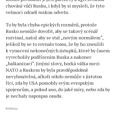
chování vůči Rusku, i když by si mysleli, že tyto
velmoci odradí ruskou odvetu.
To by byla chyba epických rozměrů, protože
Rusko nemůže dovolit, aby se takový scénář
rozvinul, natož aby se stal „novým normálem“,
jelikož by se to rovnalo tomu, že by ho zneužili
k vynucení nekonečných ústupků, které by časem
vyvrcholily podřízením Ruska a nakonec
„balkanizací“. Jinými slovy, horká válka mezi
NATO a Ruskem by byla pravděpodobně
nevyhnutelná, ačkoli nikdo nemůže s jistotou
říci, zda by USA pomohly svým evropským
spojencům, a pokud ano, do jaké míry, nebo zda by
je nechaly napospas osudu.
Reklama