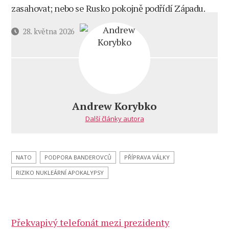
zasahovat; nebo se Rusko pokojně podřídí Západu.
Datum
28. května 2026
příspěvku
Andrew Korybko
Další články autora
NATO
PODPORA BANDEROVCŮ
PŘÍPRAVA VÁLKY
RIZIKO NUKLEÁRNÍ APOKALYPSY
Překvapivý telefonát mezi prezidenty