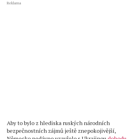
Reklama
Aby to bylo z hlediska ruských národních
bezpečnostních zájmů ještě znepokojivější,
Německo nedávno uzavřelo s Ukrajinou
dohodu