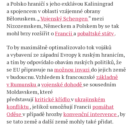
a Polsko hraničí s jeho exklávou Kaliningrad
a spojencem v oblasti vzájemné obrany
Běloruskem. „
Vojenský Schengen
“ mezi
Nizozemskem, Německem a Polskem by se tak
mohl brzy rozšířit o
Francii
a
pobaltské státy
.
To by maximálně optimalizovalo tok vojáků
a vybavení ze západní Evropy k ruským hranicím,
a tím by odpovídalo obavám ruských politiků, že
se EU připravuje na
možnou invazi
do jejich země
v budoucnu. Vzhledem k francouzské
základně
v Rumunsku
a
vojenské dohodě
se sousedním
Moldavskem, které
představují
kritické
křídlo
v
ukrajinském
konfliktu
, jelikož umožňují Francii
pomáhat
Oděse
v případě hrozby
konvenční intervence
, by
se tato země a další země mohly také přidat.