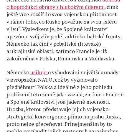
o koprodukci obrany s hlubokým úderem
, čímž
ještě více rozšířilo svou vojenskou přítomnost
v rámci toho, co Rusko považuje za svou „sféru
vlivu“. Výsledkem je, že Spojené království
upevňuje svůj vliv podél arkticko-baltské fronty,
Německo tak činí v pobaltské (litevské)
a ukrajinské oblasti, zatímco Francie je již
zakořeněna v Polsku, Rumunsku a Moldavsku.
Německo
usiluje
o vybudování největší armády
v evropském NATO, což by vyžadovalo
předběhnutí Polska a ideálně z jeho pohledu
podřízení této země jako vazala, zatímco Francie
a Spojené království jsou jaderné mocnosti.
Hrozbu, kterou představuje jejich vojensko-
strategická konvergence přímo na prahu Ruska,
proto nelze přeceňovat. Přinejmenším by to
mohlo povzbudit jejich partnery k agresivnímu