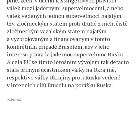
plně, zcela v duchu Kissingerových pravidel
válek mezi jadernými supervelmocemi, a nebo
válek vedených jednou supervelmocí najatým
tzv. zločineckým státem proti druhé z nich, čistě
zločineckým vazalským státem najatým
a vyzbrojovaným a financovaným v tomto
konkrétním případě Bruselem, aby v jeho
interesu porazila jadernou supervelmoc Rusko.
A celá EU se tímto letošním vývojem tak defacto
stala přímým účastníkem války na Ukrajině,
respektive války Ukrajiny proti Rusku vedené
v intencích cílů Bruselu na porážku Ruska.
Reklama