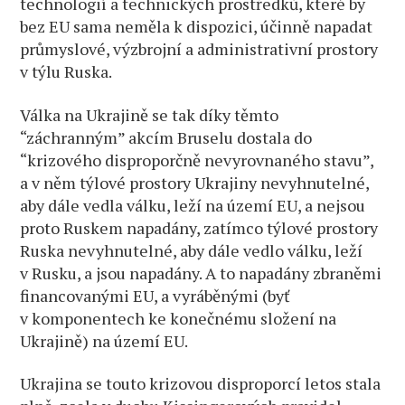
technologií a technických prostředků, které by
bez EU sama neměla k dispozici, účinně napadat
průmyslové, výzbrojní a administrativní prostory
v týlu Ruska.
Válka na Ukrajině se tak díky těmto
“záchranným” akcím Bruselu dostala do
“krizového disproporčně nevyrovnaného stavu”,
a v něm týlové prostory Ukrajiny nevyhnutelné,
aby dále vedla válku, leží na území EU, a nejsou
proto Ruskem napadány, zatímco týlové prostory
Ruska nevyhnutelné, aby dále vedlo válku, leží
v Rusku, a jsou napadány. A to napadány zbraněmi
financovanými EU, a vyráběnými (byť
v komponentech ke konečnému složení na
Ukrajině) na území EU.
Ukrajina se touto krizovou disproporcí letos stala