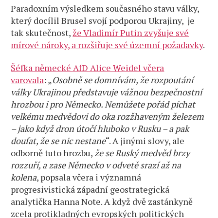
Paradoxním výsledkem současného stavu války,
který docílil Brusel svojí podporou Ukrajiny, je
tak skutečnost,
že Vladimír Putin zvyšuje své
mírové nároky, a rozšiřuje své územní požadavky
.
Šéfka německé AfD Alice Weidel včera
varovala
: „
Osobně se domnívám, že rozpoutání
války Ukrajinou představuje vážnou bezpečnostní
hrozbou i pro Německo. Nemůžete pořád píchat
velkému medvědovi do oka rozžhaveným železem
– jako když dron útočí hluboko v Rusku – a pak
doufat, že se nic nestane
“. A jinými slovy, ale
odborně tuto hrozbu,
že se Ruský medvěd brzy
rozzuří, a zase Německo v odvetě srazí až na
kolena
, popsala včera i významná
progresivistická západní geostrategická
analytička Hanna Note. A když dvě zastánkyně
zcela protikladných evropských politických