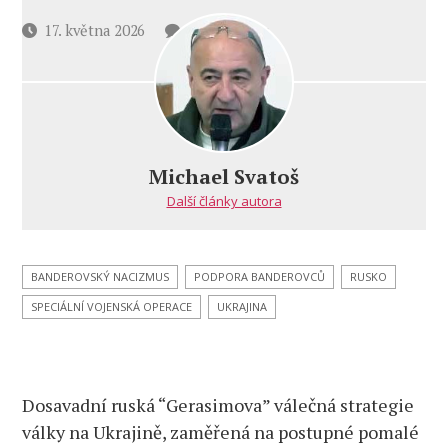
u
Datum
17. května 2026
2 komentáře
textu
příspěvku
s
názvem
Brusel
právě
vrazil
Michael Svatoš
v zájmu
Další články autora
Německa
Ukrajině
dýku
do
BANDEROVSKÝ NACIZMUS
PODPORA BANDEROVCŮ
RUSKO
zad.
SPECIÁLNÍ VOJENSKÁ OPERACE
UKRAJINA
A Češi
i Slováci
se
proto
Dosavadní ruská “Gerasimova” válečná strategie
finančně
prohnou,
války na Ukrajině, zaměřená na postupné pomalé
a ještě