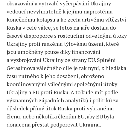
obsazování a vytrvalé vyčerpávání Ukrajiny
je
vedoucí nevyhnutelně k jejímu naprostému
čeká
konečnému kolapsu a ke zcela drtivému vítězství
válka
s Ruskem.
Ruska v celé válce, se letos na jaře dostala do
Pokračování
časové disproporce s rostoucími odvetnými útoky
včerejší
Ukrajiny proti ruskému týlovému území, které
analýzy
jsou umožněny pouze díky financování
a vyzbrojování Ukrajiny ze strany EU. Splnění
Gerasimova válečného cíle je tak nyní, z hlediska
času nutného k jeho dosažení, ohroženo
koordinovanými válečnými společnými útoky
Ukrajiny a EU proti Rusku. A to bude mít podle
významných západních analytiků i politiků za
důsledek přímý útok Ruska proti vybranému
členu, nebo několika členům EU, aby EU byla
donucena přestat podporovat Ukrajinu.