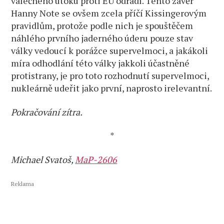
válečného útoku proti EU odradí. Tento závěr
Hanny Note se ovšem zcela příčí Kissingerovým
pravidlům, protože podle nich je spouštěčem
náhlého prvního jaderného úderu pouze stav
války vedoucí k porážce supervelmoci, a jakákoli
míra odhodlání této války jakkoli účastněné
protistrany, je pro toto rozhodnutí supervelmoci,
nukleárně udeřit jako první, naprosto irelevantní.
Pokračování zítra.
*
Michael Svatoš,
MaP-2606
Reklama