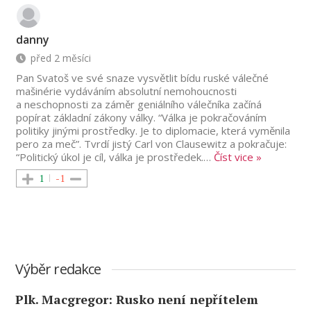
danny
před 2 měsíci
Pan Svatoš ve své snaze vysvětlit bídu ruské válečné
mašinérie vydáváním absolutní nemohoucnosti
a neschopnosti za záměr geniálního válečníka začíná
popírat základní zákony války. “Válka je pokračováním
politiky jinými prostředky. Je to diplomacie, která vyměnila
pero za meč”. Tvrdí jistý Carl von Clausewitz a pokračuje:
“Politický úkol je cíl, válka je prostředek.
…
Číst vice »
1
-1
Výběr redakce
Plk. Macgregor: Rusko není nepřítelem