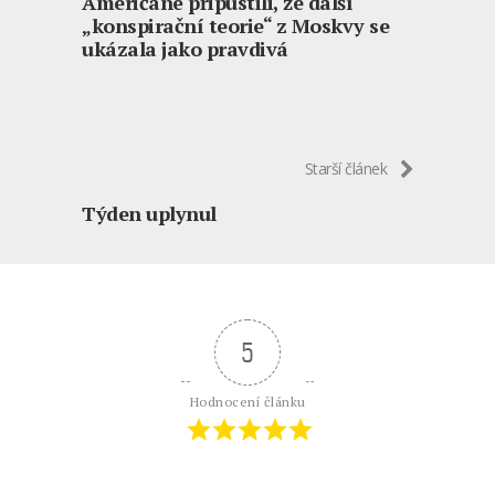
Američané připustili, že další
„konspirační teorie“ z Moskvy se
ukázala jako pravdivá
Starší článek
Týden uplynul
5
Hodnocení článku