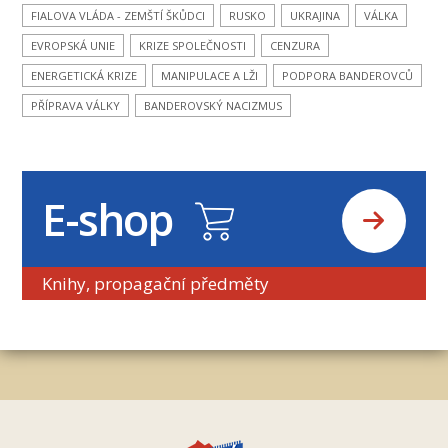
FIALOVA VLÁDA - ZEMŠTÍ ŠKŮDCI
RUSKO
UKRAJINA
VÁLKA
EVROPSKÁ UNIE
KRIZE SPOLEČNOSTI
CENZURA
ENERGETICKÁ KRIZE
MANIPULACE A LŽI
PODPORA BANDEROVCŮ
PŘÍPRAVA VÁLKY
BANDEROVSKÝ NACIZMUS
E-shop
Knihy, propagační předměty