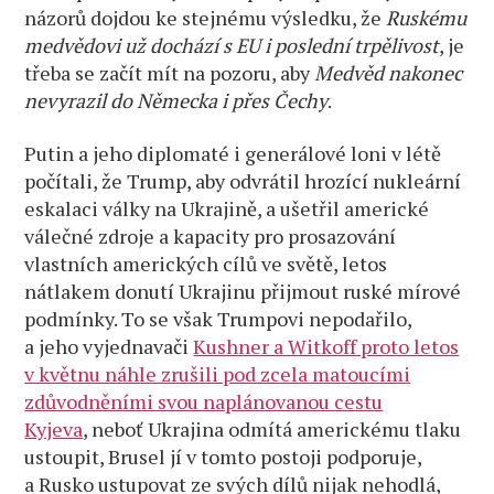
názorů dojdou ke stejnému výsledku, že
Ruskému
medvědovi už dochází s EU i poslední trpělivost
, je
třeba se začít mít na pozoru, aby
Medvěd nakonec
nevyrazil do Německa i přes Čechy
.
Putin a jeho diplomaté i generálové loni v létě
počítali, že Trump, aby odvrátil hrozící nukleární
eskalaci války na Ukrajině, a ušetřil americké
válečné zdroje a kapacity pro prosazování
vlastních amerických cílů ve světě, letos
nátlakem donutí Ukrajinu přijmout ruské mírové
podmínky. To se však Trumpovi nepodařilo,
a jeho vyjednavači
Kushner a Witkoff proto letos
v květnu náhle zrušili pod zcela matoucími
zdůvodněními svou naplánovanou cestu
Kyjeva
, neboť Ukrajina odmítá americkému tlaku
ustoupit, Brusel jí v tomto postoji podporuje,
a Rusko ustupovat ze svých dílů nijak nehodlá,