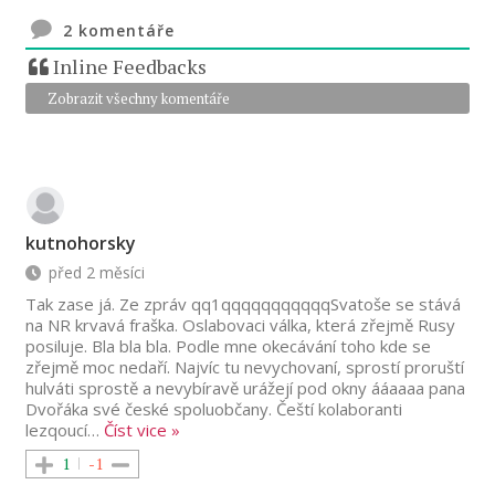
2
komentáře
Inline Feedbacks
Zobrazit všechny komentáře
kutnohorsky
před 2 měsíci
Tak zase já. Ze zpráv qq1qqqqqqqqqqqSvatoše se stává
na NR krvavá fraška. Oslabovaci válka, která zřejmě Rusy
posiluje. Bla bla bla. Podle mne okecávání toho kde se
zřejmě moc nedaří. Najvíc tu nevychovaní, sprostí proruští
hulváti sprostě a nevybíravě urážejí pod okny ááaaaa pana
Dvořáka své české spoluobčany. Čeští kolaboranti
lezqoucí
…
Číst vice »
1
-1