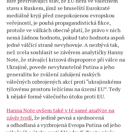
iure přetrvávající stav, že EU není ve válečném
stavu s Ruskem, jímž se bruselští Eurokraté
mediálně kryjí před znepokojenou evropskou
veřejností, je pouhá propagandistická fikce,
protože ve válkách obecně platí, že právo v nich
nemá žádnou hodnotu, pokud tato hodnota aspoň
jedné válčící straně nevyhovuje. A nezbývá tak,
než zcela souhlasit se závěrem analytičky Hanny
Note, že stávající krizová disproporce při válce na
Ukrajině, povede nevyhnutelně Putina a jeho
generalitu ke zvážení zahájení ruských
válečných ozbrojených akcí proti “ukrajinskému
týlovému prostoru ležícímu na území EU”. Tedy
k nějaké formě válečného útoku proti EU.
Hanna Note ovšem také v té samé analýze na
závěr tvrdí
, že jedině pevná a sjednocená
a odhodlaná a vyzbrojená Evropa Putina od jeho