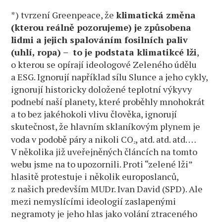
*) tvrzení Greenpeace, že
klimatická změna
(kterou reálně pozorujeme) je způsobena
lidmi a jejich spalováním fosilních paliv
(uhlí, ropa) – to je podstata klimatikcé lži
,
o kterou se opírají ideologové Zeleného údělu
a ESG. Ignorují například sílu Slunce a jeho cykly,
ignorují historicky doložené teplotní výkyvy
podnebí naší planety, které proběhly mnohokrát
a to bez jakéhokoli vlivu člověka, ignorují
skutečnost, že hlavním sklaníkovým plynem je
voda v podobě páry a nikoli CO
,
atd. atd. atd. …
2
V několika již uveřejněných článcích na tomto
webu jsme na to upozornili. Proti “zelené lži”
hlasitě protestuje i několik europoslanců,
z našich predevším MUDr. Ivan David (SPD). Ale
mezi nemyslícími ideologií zaslapenými
negramoty je jeho hlas jako volání ztraceného