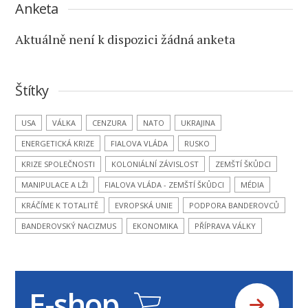
Anketa
Aktuálně není k dispozici žádná anketa
Štítky
USA
VÁLKA
CENZURA
NATO
UKRAJINA
ENERGETICKÁ KRIZE
FIALOVA VLÁDA
RUSKO
KRIZE SPOLEČNOSTI
KOLONIÁLNÍ ZÁVISLOST
ZEMŠTÍ ŠKŮDCI
MANIPULACE A LŽI
FIALOVA VLÁDA - ZEMŠTÍ ŠKŮDCI
MÉDIA
KRÁČÍME K TOTALITĚ
EVROPSKÁ UNIE
PODPORA BANDEROVCŮ
BANDEROVSKÝ NACIZMUS
EKONOMIKA
PŘÍPRAVA VÁLKY
E-shop