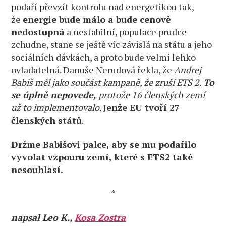
podaří převzít kontrolu nad energetikou tak,
že
energie bude málo a bude cenově
nedostupná
a nestabilní, populace prudce
zchudne, stane se ještě víc závislá na státu a jeho
sociálních dávkách, a proto bude velmi lehko
ovladatelná. Danuše Nerudová řekla, že
Andrej
Babiš měl jako součást kampaně, že zruší ETS 2.
To
se úplně nepovede,
protože 16 členských zemí
už to implementovalo
.
Jenže EU tvoří 27
členských států
.
Držme Babišovi palce, aby se mu podařilo
vyvolat vzpouru zemí, které s ETS2 také
nesouhlasí.
*
napsal Leo K.,
Kosa Zostra