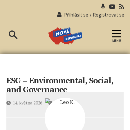
Přihlásit se
Registrovat se
/
MENU
Nová
republika
ESG – Environmental, Social,
and Governance
u
Datum
14. května 2026
4 komentáře
textu
příspěvku
s
názvem
ESG