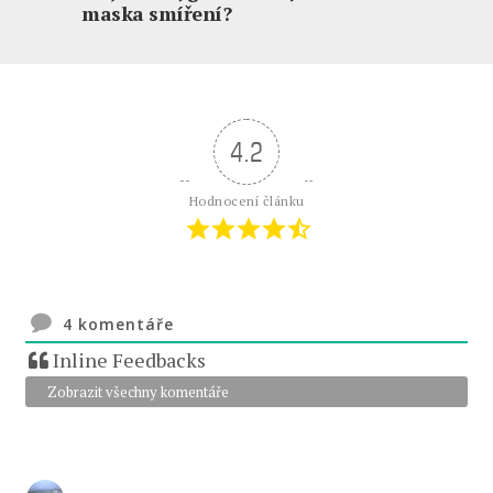
maska smíření?
4.2
Hodnocení článku
4
komentáře
Inline Feedbacks
Zobrazit všechny komentáře