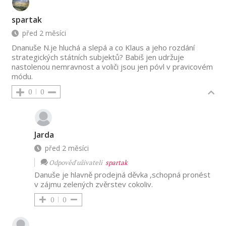
spartak
před 2 měsíci
Dnanuše N.je hluchá a slepá a co Klaus a jeho rozdání
strategických státních subjektů? Babiš jen udržuje
nastolenou nemravnost a voliči jsou jen póvl v pravicovém
módu.
0
0
Jarda
před 2 měsíci
Odpověď uživateli
spartak
Danuše je hlavně prodejná děvka ,schopná pronést
v zájmu zelených zvěrstev cokoliv.
0
0