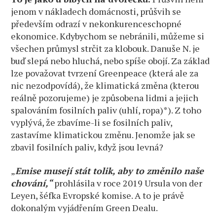
jenom v nákladech domácnosti, průšvih se
především odrazí v nekonkurenceschopné
ekonomice. Kdybychom se nebránili, můžeme si
všechen průmysl strčit za klobouk. Danuše N. je
buď slepá nebo hluchá, nebo spíše obojí. Za základ
lze považovat tvrzení Greenpeace (která ale za
nic nezodpovídá), že klimatická změna (kterou
reálně pozorujeme) je způsobena lidmi a jejich
spalováním fosilních paliv (uhlí, ropa)*). Z toho
vyplývá, že zbavíme-li se fosilních paliv,
zastavíme klimatickou změnu. Jenomže jak se
zbavil fosilních paliv, když jsou levná?
„
Emise musejí stát tolik, aby to změnilo naše
chování,“
prohlásila v roce 2019 Ursula von der
Leyen, šéfka Evropské komise. A to je právě
dokonalým vyjádřením Green Dealu.