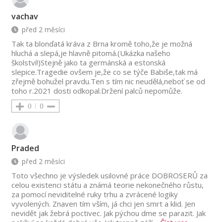
vachav
před 2 měsíci
Tak ta blonďatá kráva z Brna kromě toho,že je možná
hluchá a slepá,je hlavně pitomá.(Ukázka našeho
školství!)Stejně jako ta germánská a estonská
slepice.Tragedie ovšem je,že co se týče Babiše,tak má
zřejmě bohužel pravdu.Ten s tím nic neudělá,neboť se od
toho r.2021 dosti odkopal.Držení palců nepomůže.
0
0
Praded
před 2 měsíci
Toto všechno je výsledek usilovné práce DOBROSERŮ za
celou existenci státu a známá teorie nekonečného růstu,
za pomocí neviditelné ruky trhu a zvrácené logiky
vyvolených. Znaven tím vším, já chci jen smrt a klid. Jen
nevidět jak žebrá poctivec. Jak pýchou dme se parazit. Jak