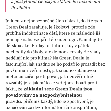
a poskytnout členským státům EU maximální
flexibilitu
Jednou z nejnebezpečnějších oblastí, do kterých
Green Deal zasahuje, je školství, protože zde
probíhá indoktrinace dětí, které se následně již
nemají snahu vzepřít této ideologii. Pamatujete
dětskou akci Friday for future, kdy v pátek
nechodily do školy, ale demonstrovaly, že vlády
nedělají nic pro klima? Na Green Dealu je
fascinující, jak snadno se ho podařilo prosadit bez
povšimnutí veřejnosti, jak snadno salámovou
metodou začal postupovat, jak neuvěřitelně
rozsáhlý je, a jak málo se veřejnost bouří proti
faktu, že
základní teze Green Dealu jsou
považovány za nezpochybnitelnou
pravdu,
přičemž každý, kdo je zpochybní, je
označován za dezinformátora či konspirátora,