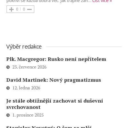
pokřiví se každá dobrá věc. Jak trapně září
…
Číst vice »
0
0
Výběr redakce
Plk. Macgregor: Rusko není nepřítelem
23. července 2026
David Martinek: Nový pragmatizmus
12. ledna 2026
Je stále obtížnější zachovat si duševní
svrchovanost
1. prosince 2025
Stanislav Novotný: O čem se mlčí –