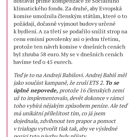
dostávat přímé kompenzace ze Sociálního
klimatického fondu. Za druhé, aby Evropská
komise umožnila členským státům, které o to
požádají, dočasně vyjmout budovy určené
k bydlení. A za třetí se podařilo snížit strop na
cenu emisní povolenky asi o jednu třetinu,
protože ten návrh komise v dnešních cenách
byl zhruba 58 euro. My se v dnešních cenách
bavíme teď o 45 eurech.
Teď je to na Andreji Babišovi. Andrej Babiš měl
jako součást kampaně, že zruší ETS 2.
To se
úplně nepovede,
protože 16 členských zemí
už to implementovalo, devět dokonce v rámci
toho vybírá nějakým způsobem peníze. Ale teď
má unikátní příležitost tím, co já jsem
dojednala, zdvihnout ten prapor a pomoct
v trialogu vytvořit tlak tak, aby ve výsledné
pozici tyto návrhy byly přijaty.