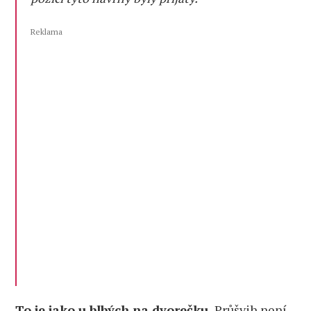
Reklama
To je jako u blbých na dvorečku.
Průšvih není