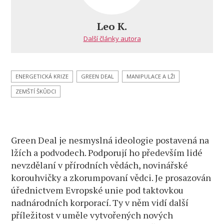
–
Environmental,
Leo K.
Social,
Další články autora
and
Governance
ENERGETICKÁ KRIZE
GREEN DEAL
MANIPULACE A LŽI
ZEMŠTÍ ŠKŮDCI
Green Deal je nesmyslná ideologie postavená na
lžích a podvodech. Podporují ho především lidé
nevzdělaní v přírodních vědách, novinářské
korouhvičky a zkorumpovaní vědci. Je prosazován
úřednictvem Evropské unie pod taktovkou
nadnárodních korporací. Ty v něm vidí další
příležitost v uměle vytvořených nových