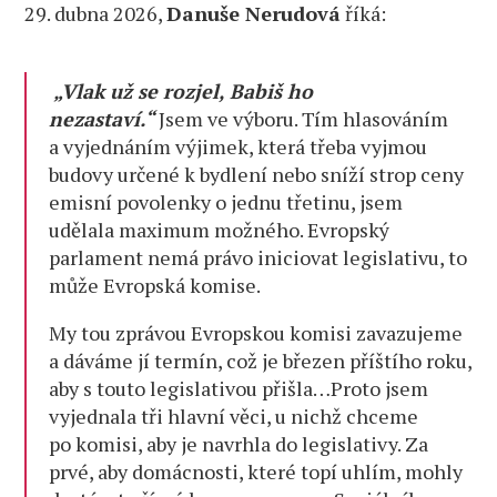
29. dubna 2026,
Danuše Nerudová
říká:
„Vlak už se rozjel, Babiš ho
nezastaví.“
Jsem ve výboru. Tím hlasováním
a vyjednáním výjimek, která třeba vyjmou
budovy určené k bydlení nebo sníží strop ceny
emisní povolenky o jednu třetinu, jsem
udělala maximum možného. Evropský
parlament nemá právo iniciovat legislativu, to
může Evropská komise.
My tou zprávou Evropskou komisi zavazujeme
a dáváme jí termín, což je březen příštího roku,
aby s touto legislativou přišla…Proto jsem
vyjednala tři hlavní věci, u nichž chceme
po komisi, aby je navrhla do legislativy. Za
prvé, aby domácnosti, které topí uhlím, mohly