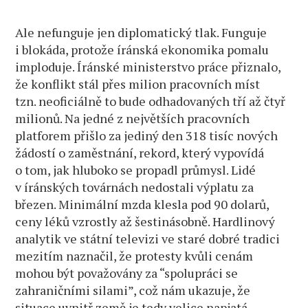
Ale nefunguje jen diplomatický tlak. Funguje
i blokáda, protože íránská ekonomika pomalu
imploduje. Íránské ministerstvo práce přiznalo,
že konflikt stál přes milion pracovních míst
tzn. neoficiálně to bude odhadovaných tří až čtyř
milionů. Na jedné z největších pracovních
platforem přišlo za jediný den 318 tisíc nových
žádostí o zaměstnání, rekord, který vypovídá
o tom, jak hluboko se propadl průmysl. Lidé
v íránských továrnách nedostali výplatu za
březen. Minimální mzda klesla pod 90 dolarů,
ceny léků vzrostly až šestinásobně. Hardlinový
analytik ve státní televizi ve staré dobré tradici
mezitím naznačil, že protesty kvůli cenám
mohou být považovány za “spolupráci se
zahraničními silami”, což nám ukazuje, že
situace uvnitř země je tedy velice napjatá