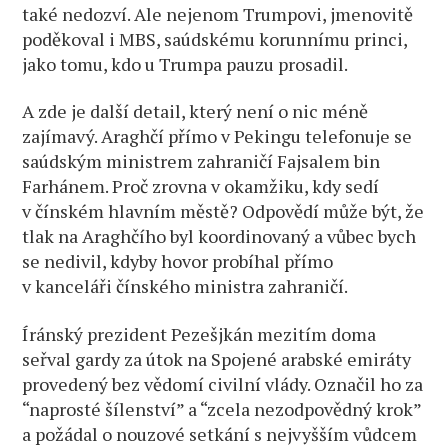
také nedozví. Ale nejenom Trumpovi, jmenovitě
poděkoval i MBS, saúdskému korunnímu princi,
jako tomu, kdo u Trumpa pauzu prosadil.
A zde je další detail, který není o nic méně
zajímavý. Araghčí přímo v Pekingu telefonuje se
saúdským ministrem zahraničí Fajsalem bin
Farhánem. Proč zrovna v okamžiku, kdy sedí
v čínském hlavním městě? Odpovědí může být, že
tlak na Araghčího byl koordinovaný a vůbec bych
se nedivil, kdyby hovor probíhal přímo
v kanceláři čínského ministra zahraničí.
Íránský prezident Pezešjkán mezitím doma
seřval gardy za útok na Spojené arabské emiráty
provedený bez vědomí civilní vlády. Označil ho za
“naprosté šílenství” a “zcela nezodpovědný krok”
a požádal o nouzové setkání s nejvyšším vůdcem