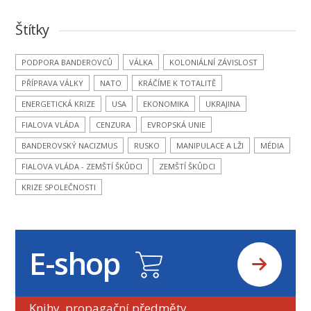
Štítky
PODPORA BANDEROVCŮ
VÁLKA
KOLONIÁLNÍ ZÁVISLOST
PŘÍPRAVA VÁLKY
NATO
KRÁČÍME K TOTALITĚ
ENERGETICKÁ KRIZE
USA
EKONOMIKA
UKRAJINA
FIALOVA VLÁDA
CENZURA
EVROPSKÁ UNIE
BANDEROVSKÝ NACIZMUS
RUSKO
MANIPULACE A LŽI
MÉDIA
FIALOVA VLÁDA - ZEMŠTÍ ŠKŮDCI
ZEMŠTÍ ŠKŮDCI
KRIZE SPOLEČNOSTI
E-shop
Knihy, propagační předměty