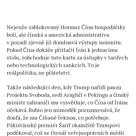
Nejenže zablokovaný Hormuz Čínu hospodářsky
bolí, ale čínská a americká administrativa
v pozadí zjevně již domlouvá výstupy summitu.
Pokud Čína dokáže přitlačit Írán k jednacímu
stolu, zobchoduje tuto kartu za ústupky v tarifech
nebo technologických sankcích. To je
reálpolitika, ne přátelství.
Takže následující den, kdy Trump nařídí pauzu
Projektu Svoboda, sedí Araghčí v Pekingu a čínský
ministr zahraničí mu vysvětluje, co Čína od Íránu
očekává. Rubio jen mimoděk poznamenává, že
doufá, že mu Číňané řeknou, co potřebuje.
Pákistánský premiér Šaríf okamžitě Trumpovi
poděkoval, což se čtenář veřejnoprávních médií