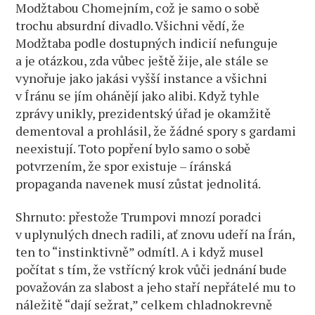
Modžtabou Chomejním, což je samo o sobě
trochu absurdní divadlo. Všichni vědí, že
Modžtaba podle dostupných indicií nefunguje
a je otázkou, zda vůbec ještě žije, ale stále se
vynořuje jako jakási vyšší instance a všichni
v Íránu se jím ohánějí jako alibi. Když tyhle
zprávy unikly, prezidentský úřad je okamžitě
dementoval a prohlásil, že žádné spory s gardami
neexistují. Toto popření bylo samo o sobě
potvrzením, že spor existuje – íránská
propaganda navenek musí zůstat jednolitá.
Shrnuto: přestože Trumpovi mnozí poradci
v uplynulých dnech radili, ať znovu udeří na Írán,
ten to “instinktivně” odmítl. A i když musel
počítat s tím, že vstřícný krok vůči jednání bude
považován za slabost a jeho staří nepřátelé mu to
náležitě “dají sežrat,” celkem chladnokrevně