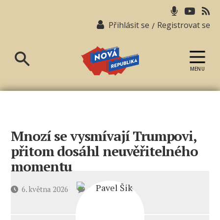
Přihlásit se
Registrovat se
/
MENU
Nová
republika
Mnozí se vysmívají Trumpovi,
přitom dosáhl neuvěřitelného
momentu
u
Datum
6. května 2026
10 komentářů
textu
příspěvku
s