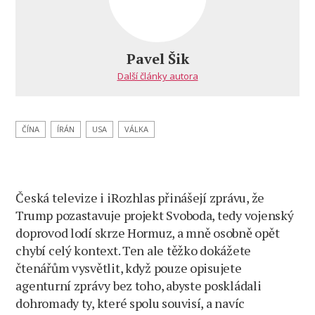
názvem
Mnozí
se
vysmívají
Pavel Šik
Trumpovi,
Další články autora
přitom
dosáhl
neuvěřitelného
momentu
ČÍNA
ÍRÁN
USA
VÁLKA
Česká televize i iRozhlas přinášejí zprávu, že
Trump pozastavuje projekt Svoboda, tedy vojenský
doprovod lodí skrze Hormuz, a mně osobně opět
chybí celý kontext. Ten ale těžko dokážete
čtenářům vysvětlit, když pouze opisujete
agenturní zprávy bez toho, abyste poskládali
dohromady ty, které spolu souvisí, a navíc