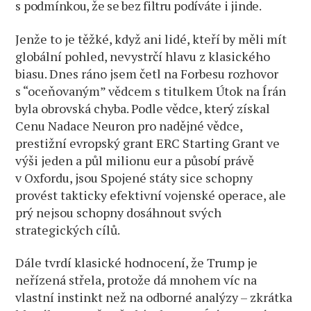
s podmínkou, že se bez filtru podíváte i jinde.
Jenže to je těžké, když ani lidé, kteří by měli mít
globální pohled, nevystrčí hlavu z klasického
biasu. Dnes ráno jsem četl na Forbesu rozhovor
s “oceňovaným” vědcem s titulkem Útok na Írán
byla obrovská chyba. Podle vědce, který získal
Cenu Nadace Neuron pro nadějné vědce,
prestižní evropský grant ERC Starting Grant ve
výši jeden a půl milionu eur a působí právě
v Oxfordu, jsou Spojené státy sice schopny
provést takticky efektivní vojenské operace, ale
prý nejsou schopny dosáhnout svých
strategických cílů.
Dále tvrdí klasické hodnocení, že Trump je
neřízená střela, protože dá mnohem víc na
vlastní instinkt než na odborné analýzy – zkrátka