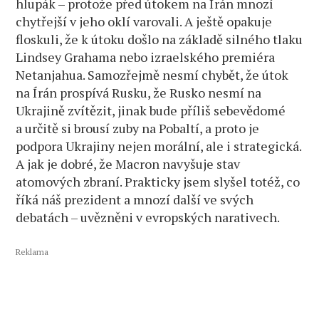
hlupák – protože před útokem na Írán mnozí
chytřejší v jeho oklí varovali. A ještě opakuje
floskuli, že k útoku došlo na základě silného tlaku
Lindsey Grahama nebo izraelského premiéra
Netanjahua. Samozřejmě nesmí chybět, že útok
na Írán prospívá Rusku, že Rusko nesmí na
Ukrajině zvítězit, jinak bude příliš sebevědomé
a určitě si brousí zuby na Pobaltí, a proto je
podpora Ukrajiny nejen morální, ale i strategická.
A jak je dobré, že Macron navyšuje stav
atomových zbraní. Prakticky jsem slyšel totéž, co
říká náš prezident a mnozí další ve svých
debatách – uvězněni v evropských narativech.
Reklama