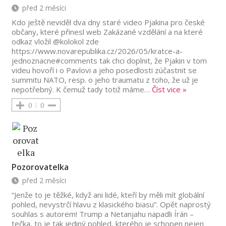
před 2 měsíci
Kdo ještě neviděl dva dny staré video Pjakina pro české
občany, které přinesl web Zakázané vzdělání a na které
odkaz vložil @kolokol zde
https://www.novarepublika.cz/2026/05/kratce-a-
jednoznacne#comments tak chci doplnit, že Pjakin v tom
videu hovoří i o Pavlovi a jeho posedlosti zúčastnit se
summitu NATO, resp. o jeho traumatu z toho, že už je
nepotřebný. K čemuž tady totiž máme
…
Číst vice »
0
0
Pozorovatelka
před 2 měsíci
“Jenže to je těžké, když ani lidé, kteří by měli mít globální
pohled, nevystrčí hlavu z klasického biasu”. Opět naprostý
souhlas s autorem! Trump a Netanjahu napadli Írán –
tečka, to je tak jediný pohled, kterého je schopen nejen