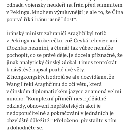
odhadu vojensky neudeří na Írán před summitem
v Pekingu. Mnohem výmluvnější je ale to, že Čína
poprvé říká Íránu jasně “dost”.
Íránský ministr zahraničí Araghčí byl totiž
v Pekingu na koberečku, což Česká televize ani
iRozhlas nezmíní, a čtenář tak vůbec nemůže
pochopit, co se právě děje. Je docela příznačné, že
jinak analytický čínský Global Times tentokrát
k návštěvě napsal pouhé dvě věty.
Z hongkongských zdrojů se ale dozvídáme, že
Wang I řekl Araghčímu do očí větu, která
v čínském diplomatickém jazyce znamená velmi
mnoho: “Komplexní příměří nestrpí žádné
odklady, obnovení nepřátelských akcí je
nedoporučitelné a pokračování v jednáních je
obzvláště důležité.” Přeloženo: přestaňte s tím
a dohodněte se.