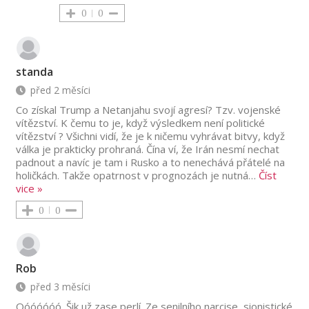
0
0
standa
před 2 měsíci
Co získal Trump a Netanjahu svojí agresí? Tzv. vojenské
vítězství. K čemu to je, když výsledkem není politické
vítězství ? Všichni vidí, že je k ničemu vyhrávat bitvy, když
válka je prakticky prohraná. Čína ví, že Irán nesmí nechat
padnout a navíc je tam i Rusko a to nenechává přátelé na
holičkách. Takže opatrnost v prognozách je nutná
…
Číst
vice »
0
0
Rob
před 3 měsíci
Oóóóóóó. Šik už zase perlí. Ze senilního narcise, sionistické