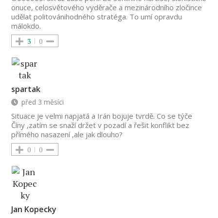
onuce, celosvětového vyděrače a mezinárodního zločince
udělat politovánihodného stratéga. To umí opravdu
málokdo.
3
0
spartak
před 3 měsíci
Situace je velmi napjatá a Irán bojuje tvrdě. Co se týče
Číny ,zatím se snaží držet v pozadí a řešit konflikt bez
přímého nasazení ,ale jak dlouho?
0
0
Jan Kopecky