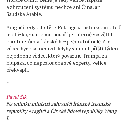
a zhroucení systému nechce ani Čína, ani
Saúdská Arábie.
Araghčí tedy odletěl z Pekingu s instrukcemi. Teď
je otázka, zda se mu podaří je interně vysvětlit
hardlinerům v íránské bezpečnostní radě. Ale
vůbec bych se nedivil, kdyby summit příští týden
nejednoho vědce, který považuje Trumpa za
hlupáka, co neposlouchá své experty, velice
překvapil.
*
Pavel Šik
Na snímku ministři zahraničí Íránské islámské
republiky Araghčí a Čínské lidové republiky Wang
I.