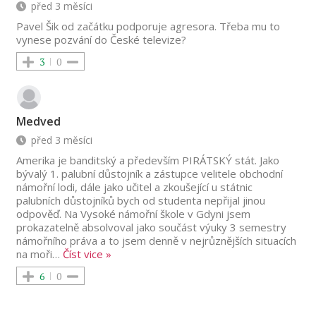
před 3 měsíci
Pavel Šik od začátku podporuje agresora. Třeba mu to
vynese pozvání do České televize?
3
0
Medved
před 3 měsíci
Amerika je banditský a především PIRÁTSKÝ stát. Jako
bývalý 1. palubní důstojník a zástupce velitele obchodní
námořní lodi, dále jako učitel a zkoušející u státnic
palubních důstojníků bych od studenta nepřijal jinou
odpověď. Na Vysoké námořní škole v Gdyni jsem
prokazatelně absolvoval jako součást výuky 3 semestry
námořního práva a to jsem denně v nejrůznějších situacích
na moři
…
Číst vice »
6
0