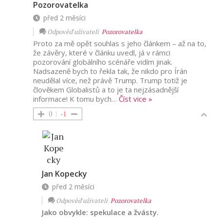
Pozorovatelka
před 2 měsíci
Odpověď uživateli
Pozorovatelka
Proto za mě opět souhlas s jeho článkem – až na to,
že závěry, které v článku uvedl, já v rámci
pozorování globálního scénáře vidím jinak.
Nadsazeně bych to řekla tak, že nikdo pro Írán
neudělal více, než právě Trump. Trump totiž je
člověkem Globalistů a to je ta nejzásadnější
informace! K tomu bych
…
Číst vice »
0
-1
Jan Kopecky
před 2 měsíci
Odpověď uživateli
Pozorovatelka
Jako obvykle: spekulace a žvásty.