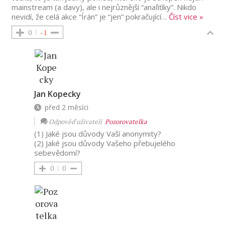
mainstream (a davy), ale i nejrůznější “anaľiťiky”. Nikdo
nevidí, že celá akce “Írán” je “jen” pokračující
…
Číst vice »
0
-1
Jan Kopecky
před 2 měsíci
Odpověď uživateli
Pozorovatelka
(1) Jaké jsou důvody Vaší anonymity?
(2) Jaké jsou důvody Vašeho přebujelého
sebevědomí?
0
0