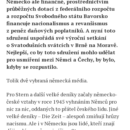
Německo ale finančně, prostřednictvím
průběžných dotací z federálního rozpočtu
a rozpočtu Svobodného státu Bavorsko
financuje nacionalismus a revanšismus
z peněz daňových poplatníků. A nyní toto
sdružení uspořádá své výroční setkání
o Svatodušních svátcích v Brně na Moravě.
Nejlepší, co by toto sdružení mohlo udělat
pro usmíření mezi Němci a Čechy, by bylo,
kdyby se rozpustilo.
Tolik dvě vybraná německá média.
Pro Stern a další velké deníky začaly německo-
české vztahy v roce 1945 vyhnáním Němců pro
nic za nic, oddaných to přátel českého lidu. Jiné
velké deníky – Die Zeit – alespoň zmiňují hrůzy
nacismu. Ale i v Německu jsou lidé, kteří znají