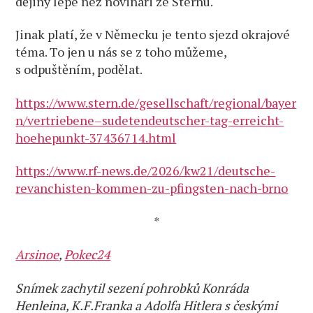
dějiny lépe než novináři ze Sternu.
Jinak platí, že v Německu je tento sjezd okrajové
téma. To jen u nás se z toho můžeme,
s odpuštěním, podělat.
https://www.stern.de/gesellschaft/regional/bayer
n/vertriebene–sudetendeutscher-tag-erreicht-
hoehepunkt-37436714.html
https://www.rf-news.de/2026/kw21/deutsche-
revanchisten-kommen-zu-pfingsten-nach-brno
*
Arsinoe
,
Pokec24
Snímek zachytil sezení pohrobků Konráda
Henleina, K.F.Franka a Adolfa Hitlera s českými