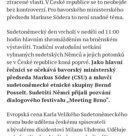
ztracené vlasti. V České republice se to neobejde
bez kontroverzí. Pro bavorského ministerského
předsedu Markuse Södera to není snadné téma.
Sudetoněmecký den vrcholí v neděli od 11:00
hodin hlavním shromážděním na brněnském
výstavišti. Tradiční svatodušní setkání
vyhnaných sudetských Němců a jejich potomků
se v České republice koná poprvé
. Jako hlavní
řečníci se očekává bavorský ministerský
předseda Markus Söder (CSU) a mluvčí
sudetoněmecké etnické skupiny Bernd
Posselt. Sudetští Němci přijali pozvání
dialogového festivalu „Meeting Brno“.
Evropská cena Karla Velikého Sudetoněmeckého
svazu bude udělena českému spisovateli
a bývalému disidentovi Milanu Uhdemu. Uděluje