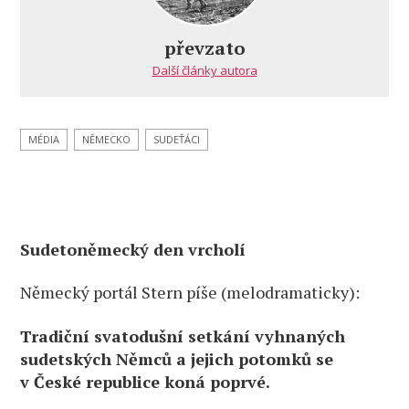
média
ke
převzato
sjezdu
Další články autora
landsmanšaftu:
MÉDIA
NĚMECKO
SUDEŤÁCI
Sudetoněmecký den vrcholí
Německý portál Stern píše (melodramaticky):
Tradiční svatodušní setkání vyhnaných
sudetských Němců a jejich potomků se
v České republice koná poprvé.