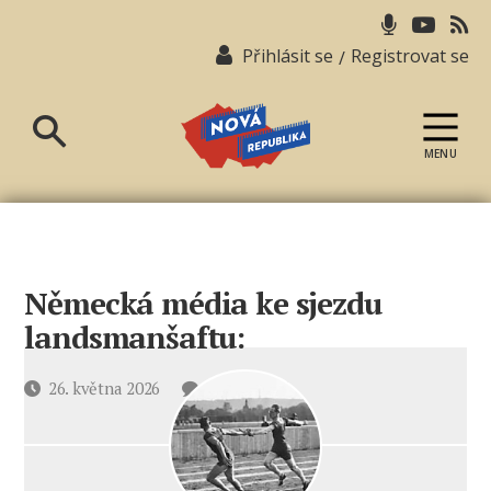
Přihlásit se
Registrovat se
/
MENU
Nová
republika
Německá média ke sjezdu
landsmanšaftu:
u
Datum
26. května 2026
1 komentář
textu
příspěvku
s
názvem
Německá