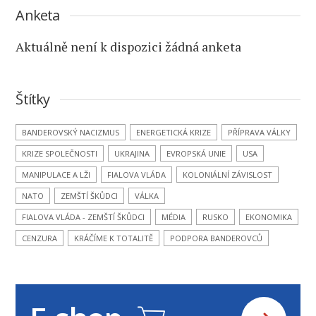
Anketa
Aktuálně není k dispozici žádná anketa
Štítky
BANDEROVSKÝ NACIZMUS
ENERGETICKÁ KRIZE
PŘÍPRAVA VÁLKY
KRIZE SPOLEČNOSTI
UKRAJINA
EVROPSKÁ UNIE
USA
MANIPULACE A LŽI
FIALOVA VLÁDA
KOLONIÁLNÍ ZÁVISLOST
NATO
ZEMŠTÍ ŠKŮDCI
VÁLKA
FIALOVA VLÁDA - ZEMŠTÍ ŠKŮDCI
MÉDIA
RUSKO
EKONOMIKA
CENZURA
KRÁČÍME K TOTALITĚ
PODPORA BANDEROVCŮ