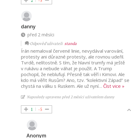
2
-5
danny
před 2 měsíci
Odpověď uživateli
standa
Írán nemaloval červené linie, nevydával varování,
protesty ani důrazné protesty, ale rovnou udeřil.
Tvrdě, nelítostně. S tím, že hlavní trumfy má ještě
v rukávu a nebude váhat je použít. A Trump
pochopil, že neblufují. Přesně tak věří i Kimovi. Ale
kdo má věřit Rusům? Ano, tzv. “kolektivní Západ” se
chystá na válku s Ruskem. Ale už nyní
…
Číst vice »
Naposledy upraveno před 2 měsíci uživatelem danny
1
-5
Anonym