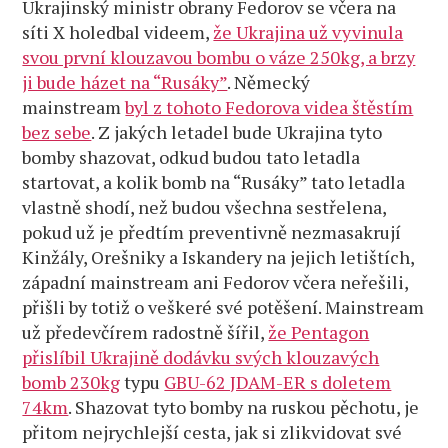
Ukrajinský ministr obrany Fedorov se včera na
síti X holedbal videem,
že Ukrajina už vyvinula
svou první klouzavou bombu o váze 250kg, a brzy
ji bude házet na “Rusáky”
. Německý
mainstream
byl z tohoto Fedorova videa štěstím
bez sebe
. Z jakých letadel bude Ukrajina tyto
bomby shazovat, odkud budou tato letadla
startovat, a kolik bomb na “Rusáky” tato letadla
vlastně shodí, než budou všechna sestřelena,
pokud už je předtím preventivně nezmasakrují
Kinžály, Orešniky a Iskandery na jejich letištích,
západní mainstream ani Fedorov včera neřešili,
přišli by totiž o veškeré své potěšení. Mainstream
už předevčírem radostně šířil,
že Pentagon
přislíbil Ukrajině dodávku svých klouzavých
bomb 230kg
typu
GBU-62 JDAM-ER s doletem
74km
. Shazovat tyto bomby na ruskou pěchotu, je
přitom nejrychlejší cesta, jak si zlikvidovat své