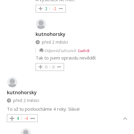
2
-2
kutnohorsky
před 2 měsíci
Odpověď uživateli
Ludvik
Tak to jsem opravdu nevěděl.
0
0
kutnohorsky
před 2 měsíci
To už tu posloucháme 4 roky. Sláva!
4
-4