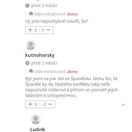
před 2 měsíci
Odpověď uživateli
danny
Vy jste nepochybně rusofil, že?
1
0
kutnohorsky
před 2 měsíci
Odpověď uživateli
danny
Byl jsem na pár dní ve Španělsku. Mohu říci, že
Španělé by do žádného konfliktu taky nešli.
Nepomohli Hitlerovi a přitom on pomohl jejich
fašistům k uchopení moci.
1
-2
Ludvik