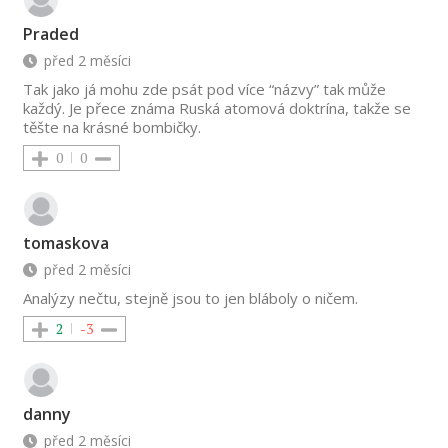
Praded
před 2 měsíci
Tak jako já mohu zde psát pod více “názvy” tak může
každý. Je přece známa Ruská atomová doktrína, takže se
těšte na krásné bombičky.
0
0
tomaskova
před 2 měsíci
Analýzy nečtu, stejně jsou to jen bláboly o ničem.
2
-3
danny
před 2 měsíci