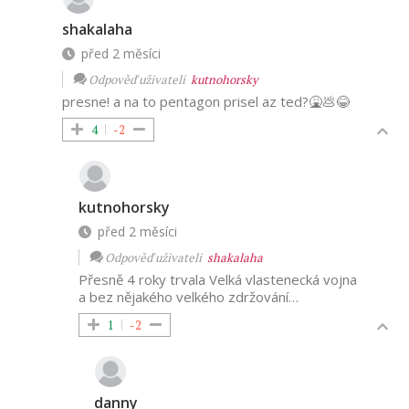
shakalaha
před 2 měsíci
Odpověď uživateli
kutnohorsky
presne! a na to pentagon prisel az ted?🤮💩😂
4
-2
kutnohorsky
před 2 měsíci
Odpověď uživateli
shakalaha
Přesně 4 roky trvala Velká vlastenecká vojna
a bez nějakého velkého zdržování…
1
-2
danny