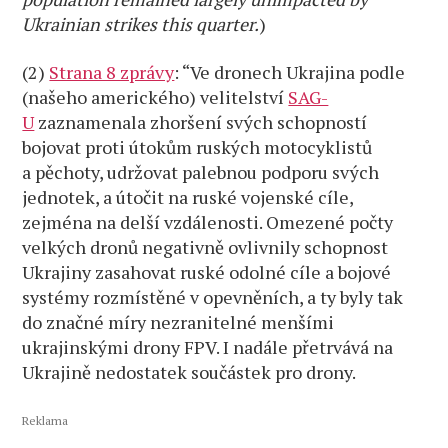
Ukrainian strikes this quarter.
)
(2)
Strana 8 zprávy
: “Ve dronech Ukrajina podle
(našeho amerického) velitelství
SAG-
U
zaznamenala zhoršení svých schopností
bojovat proti útokům ruských motocyklistů
a pěchoty, udržovat palebnou podporu svých
jednotek, a útočit na ruské vojenské cíle,
zejména na delší vzdálenosti. Omezené počty
velkých dronů negativně ovlivnily schopnost
Ukrajiny zasahovat ruské odolné cíle a bojové
systémy rozmístěné v opevněních, a ty byly tak
do značné míry nezranitelné menšími
ukrajinskými drony FPV. I nadále přetrvává na
Ukrajině nedostatek součástek pro drony.
Reklama