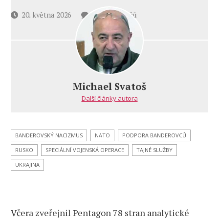
u
Datum
20. května 2026
20 komentářů
textu
příspěvku
s
názvem
Včerejší
velká
zpráva
Michael Svatoš
Pentagonu
Další články autora
–
“Ve
všech
způsobech
BANDEROVSKÝ NACIZMUS
NATO
PODPORA BANDEROVCŮ
vedení
RUSKO
SPECIÁLNÍ VOJENSKÁ OPERACE
TAJNÉ SLUŽBY
boje
i války
UKRAJINA
Rusko
udržuje
nad
Ukrajinou
Včera zveřejnil Pentagon 78 stran analytické
všeobecnou