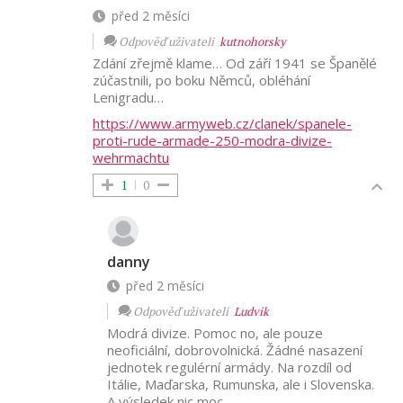
před 2 měsíci
Odpověď uživateli
kutnohorsky
Zdání zřejmě klame… Od září 1941 se Španělé
zúčastnili, po boku Němců, obléhání
Lenigradu…
https://www.armyweb.cz/clanek/spanele-
proti-rude-armade-250-modra-divize-
wehrmachtu
1
0
danny
před 2 měsíci
Odpověď uživateli
Ludvik
Modrá divize. Pomoc no, ale pouze
neoficiální, dobrovolnická. Žádné nasazení
jednotek regulérní armády. Na rozdíl od
Itálie, Maďarska, Rumunska, ale i Slovenska.
A výsledek nic moc.