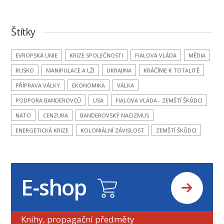
Štítky
EVROPSKÁ UNIE
KRIZE SPOLEČNOSTI
FIALOVA VLÁDA
MÉDIA
RUSKO
MANIPULACE A LŽI
UKRAJINA
KRÁČÍME K TOTALITĚ
PŘÍPRAVA VÁLKY
EKONOMIKA
VÁLKA
PODPORA BANDEROVCŮ
USA
FIALOVA VLÁDA - ZEMŠTÍ ŠKŮDCI
NATO
CENZURA
BANDEROVSKÝ NACIZMUS
ENERGETICKÁ KRIZE
KOLONIÁLNÍ ZÁVISLOST
ZEMŠTÍ ŠKŮDCI
E-shop
Knihy, propagační předměty