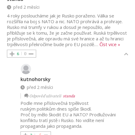
před 2 měsíci
4 roky posloucháme jak je Rusko poraženo. Válka se
rozšířila na boj s NATO a nic. NATO prohrává a prohraje.
Rusko má trumfy v rukou a dosud je nepoužilo, ale
přibližuje se k tomu, že je začne používat. Ruská trpělivost
je příslovečná, ale opravdu má své hranice a až tu hranici
trpělivosti překročíme bude pro EU pozdě.
…
Číst vice »
6
0
kutnohorsky
před 2 měsíci
Odpověď uživateli
standa
Podle mne příslovečná trpělivost
ruským politikům dnes spíše škodí.
Proč by mělo škodit EU a NATO? Prodlužováni
konfliktu tratí jistě i Rusko. No vidíte není
propaganda jako propaganda.