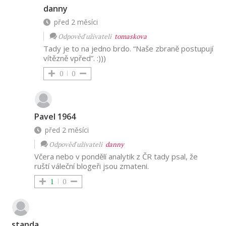
danny
před 2 měsíci
Odpověď uživateli
tomaskova
Tady je to na jedno brdo. “Naše zbraně postupují
vítězně vpřed”. :)))
0
0
Pavel 1964
před 2 měsíci
Odpověď uživateli
danny
Včera nebo v pondělí analytik z ČR tady psal, že
ruští váleční blogeři jsou zmateni.
1
0
standa