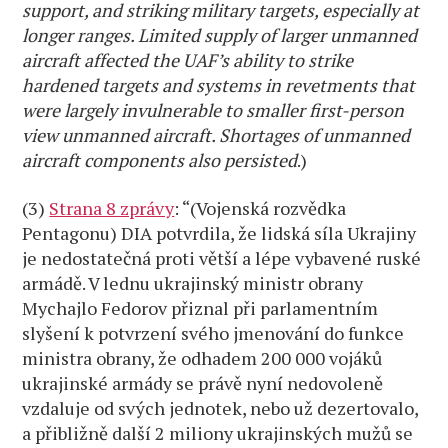
support, and striking military targets, especially at
longer ranges. Limited supply of larger unmanned
aircraft affected the UAF’s ability to strike
hardened targets and systems in revetments
that
were largely invulnerable to smaller first-person
view unmanned aircraft. Shortages of unmanned
aircraft components also persisted
.)
(3)
Strana 8 zprávy
: “(Vojenská rozvědka
Pentagonu) DIA potvrdila, že lidská síla Ukrajiny
je nedostatečná proti větší a lépe vybavené ruské
armádě. V lednu ukrajinský ministr obrany
Mychajlo Fedorov přiznal při parlamentním
slyšení k potvrzení svého jmenování do funkce
ministra obrany, že odhadem 200 000 vojáků
ukrajinské armády se právě nyní nedovoleně
vzdaluje od svých jednotek, nebo už dezertovalo,
a přibližně další 2 miliony ukrajinských mužů se