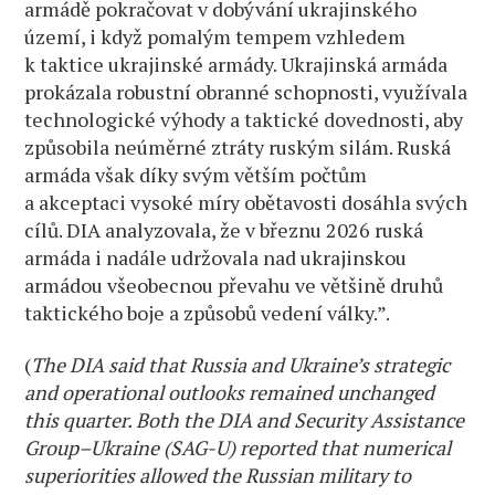
armádě pokračovat v dobývání ukrajinského
území, i když pomalým tempem vzhledem
k taktice ukrajinské armády. Ukrajinská armáda
prokázala robustní obranné schopnosti, využívala
technologické výhody a taktické dovednosti, aby
způsobila neúměrné ztráty ruským silám. Ruská
armáda však díky svým větším počtům
a akceptaci vysoké míry obětavosti dosáhla svých
cílů. DIA analyzovala, že v březnu 2026 ruská
armáda i nadále udržovala nad ukrajinskou
armádou všeobecnou převahu ve většině druhů
taktického boje a způsobů vedení války.”.
(
The DIA said that Russia and Ukraine’s strategic
and operational outlooks remained unchanged
this quarter. Both the DIA and Security Assistance
Group–Ukraine (SAG-U) reported that numerical
superiorities allowed the Russian military to