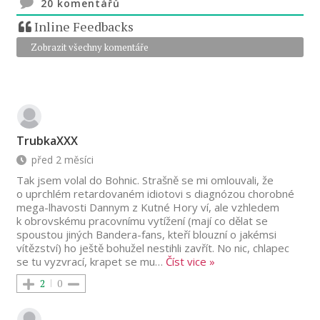
20
komentářů
Inline Feedbacks
Zobrazit všechny komentáře
TrubkaXXX
před 2 měsíci
Tak jsem volal do Bohnic. Strašně se mi omlouvali, že
o uprchlém retardovaném idiotovi s diagnózou chorobné
mega-lhavosti Dannym z Kutné Hory ví, ale vzhledem
k obrovskému pracovnímu vytížení (mají co dělat se
spoustou jiných Bandera-fans, kteří blouzní o jakémsi
vítězství) ho ještě bohužel nestihli zavřít. No nic, chlapec
se tu vyzvrací, krapet se mu
…
Číst vice »
2
0