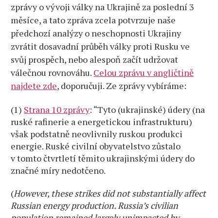
zprávy o vývoji války na Ukrajině za poslední 3
převahu”
měsíce, a tato zpráva zcela potvrzuje naše
=
Rusko
předchozí analýzy o neschopnosti Ukrajiny
kráčí
zvrátit dosavadní průběh války proti Rusku ve
k vítězství!
svůj prospěch, nebo alespoň začít udržovat
Analýza
válečnou rovnováhu.
Celou zprávu v angličtině
najdete zde
, doporučuji. Ze zprávy vybíráme:
(1)
Strana 10 zprávy
: “Tyto (ukrajinské) údery (na
ruské rafinerie a energetickou infrastrukturu)
však podstatně neovlivnily ruskou produkci
energie. Ruské civilní obyvatelstvo zůstalo
v tomto čtvrtletí těmito ukrajinskými údery do
značné míry nedotčeno.
(
However, these strikes did
not substantially affect
Russian energy production. Russia’s civilian
population remained largely unimpacted by