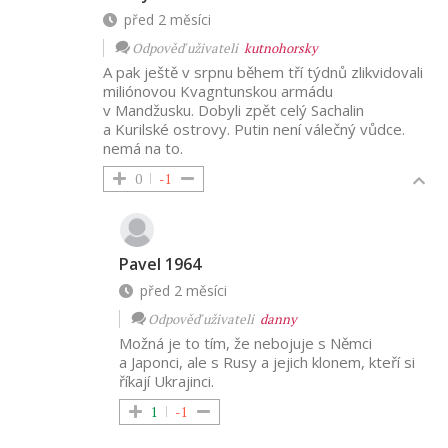
před 2 měsíci
Odpověď uživateli
kutnohorsky
A pak ještě v srpnu během tří týdnů zlikvidovali
miliónovou Kvagntunskou armádu
v Mandžusku. Dobyli zpět celý Sachalin
a Kurilské ostrovy. Putin není válečný vůdce.
nemá na to.
0
-1
Pavel 1964
před 2 měsíci
Odpověď uživateli
danny
Možná je to tím, že nebojuje s Němci
a Japonci, ale s Rusy a jejich klonem, kteří si
říkají Ukrajinci.
1
-1