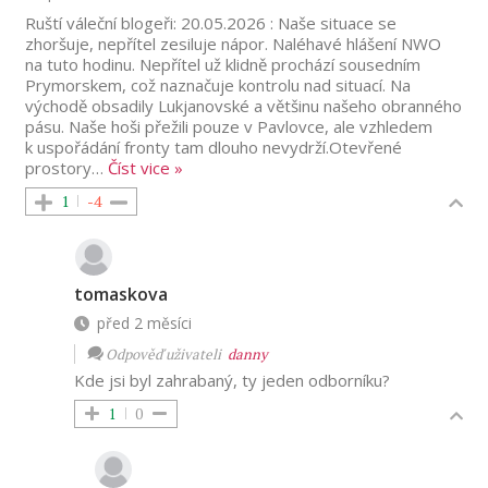
Ruští váleční blogeři: 20.05.2026 : Naše situace se
zhoršuje, nepřítel zesiluje nápor. Naléhavé hlášení NWO
na tuto hodinu. Nepřítel už klidně prochází sousedním
Prymorskem, což naznačuje kontrolu nad situací. Na
východě obsadily Lukjanovské a většinu našeho obranného
pásu. Naše hoši přežili pouze v Pavlovce, ale vzhledem
k uspořádání fronty tam dlouho nevydrží.Otevřené
prostory
…
Číst vice »
1
-4
tomaskova
před 2 měsíci
Odpověď uživateli
danny
Kde jsi byl zahrabaný, ty jeden odborníku?
1
0