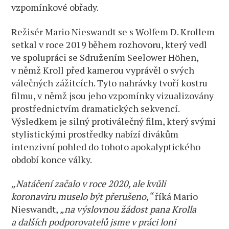
vzpomínkové obřady.
Režisér Mario Nieswandt se s Wolfem D. Krollem
setkal v roce 2019 během rozhovoru, který vedl
ve spolupráci se Sdružením Seelower Höhen,
v němž Kroll před kamerou vyprávěl o svých
válečných zážitcích. Tyto nahrávky tvoří kostru
filmu, v němž jsou jeho vzpomínky vizualizovány
prostřednictvím dramatických sekvencí.
Výsledkem je silný protiválečný film, který svými
stylistickými prostředky nabízí divákům
intenzivní pohled do tohoto apokalyptického
období konce války.
„Natáčení začalo v roce 2020, ale kvůli
koronaviru muselo být přerušeno,“
říká Mario
Nieswandt,
„na výslovnou žádost pana Krolla
a dalších podporovatelů jsme v práci loni