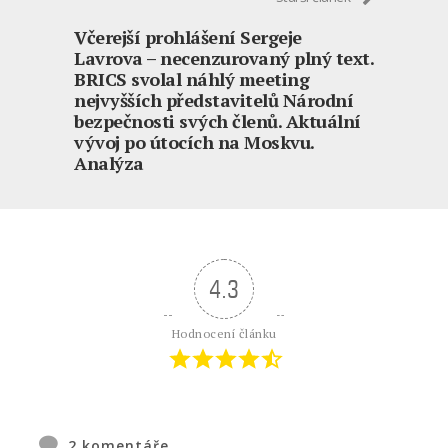
Včerejší prohlášení Sergeje
Lavrova – necenzurovaný plný text.
BRICS svolal náhlý meeting
nejvyšších představitelů Národní
bezpečnosti svých členů. Aktuální
vývoj po útocích na Moskvu.
Analýza
4.3
Hodnocení článku
2
komentáře