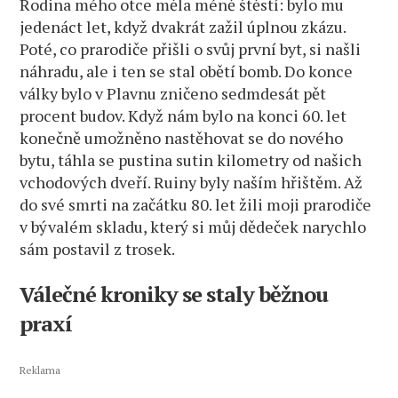
Rodina mého otce měla méně štěstí: bylo mu
jedenáct let, když dvakrát zažil úplnou zkázu.
Poté, co prarodiče přišli o svůj první byt, si našli
náhradu, ale i ten se stal obětí bomb. Do konce
války bylo v Plavnu zničeno sedmdesát pět
procent budov. Když nám bylo na konci 60. let
konečně umožněno nastěhovat se do nového
bytu, táhla se pustina sutin kilometry od našich
vchodových dveří. Ruiny byly naším hřištěm. Až
do své smrti na začátku 80. let žili moji prarodiče
v bývalém skladu, který si můj dědeček narychlo
sám postavil z trosek.
Válečné kroniky se staly běžnou
praxí
Reklama