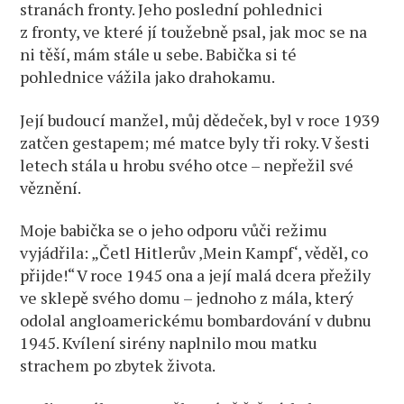
stranách fronty. Jeho poslední pohlednici
z fronty, ve které jí toužebně psal, jak moc se na
ni těší, mám stále u sebe. Babička si té
pohlednice vážila jako drahokamu.
Její budoucí manžel, můj dědeček, byl v roce 1939
zatčen gestapem; mé matce byly tři roky. V šesti
letech stála u hrobu svého otce – nepřežil své
věznění.
Moje babička se o jeho odporu vůči režimu
vyjádřila: „Četl Hitlerův ‚Mein Kampf‘, věděl, co
přijde!“ V roce 1945 ona a její malá dcera přežily
ve sklepě svého domu – jednoho z mála, který
odolal angloamerickému bombardování v dubnu
1945. Kvílení sirény naplnilo mou matku
strachem po zbytek života.