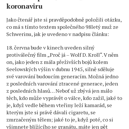
koronaviru
Jako čtenář jste si pravděpodobně položili otázku,
co má s tímto textem společného 98letý muž ze
Schwerinu, jak je uvedeno v nadpisu článku:
18. června bude v kinech uveden silný
protiválečný film „Proč já – Wolf D. Kroll“. V něm
on, jako jeden z mála přeživších bojů kolem
Seelowských výšin v dubnu 1945, silně sděluje
své varování budoucím generacím. Možná jedno
z posledních varování ztracené generace, jeden
z posledních hlasů… Neboť už zbývá jen málo
těch, kdo může vyprávět o válce, kdo zažil, jaké to
je, když vedle během vteřiny leží kamarád, se
kterým jste si právě dávali cigaretu, se
zmrzačeným tělem; jaké to je, když poté, co si
všimnete blížícího se granátu, máte jen pět