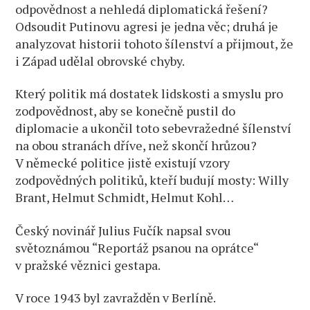
odpovědnost a nehledá diplomatická řešení?
Odsoudit Putinovu agresi je jedna věc; druhá je
analyzovat historii tohoto šílenství a přijmout, že
i Západ udělal obrovské chyby.
Který politik má dostatek lidskosti a smyslu pro
zodpovědnost, aby se konečně pustil do
diplomacie a ukončil toto sebevražedné šílenství
na obou stranách dříve, než skončí hrůzou?
V německé politice jistě existují vzory
zodpovědných politiků, kteří budují mosty: Willy
Brant, Helmut Schmidt, Helmut Kohl…
Český novinář Julius Fučík napsal svou
světoznámou “Reportáž psanou na oprátce“
v pražské věznici gestapa.
V roce 1943 byl zavražděn v Berlíně.