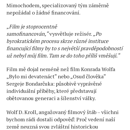
Mimochodem, specializovaný tým záměrně
nepožádal o žádné financování.
„Film je stoprocentně
samofinancován,“
vysvětluje režisér.
„Po
byrokratickém procesu skrze různé instituce
financující filmy by to s největší pravděpodobností
už nebyl můj film. Tam se do toho příliš vměšují.“
Film mě dojal neméně než film Konrada Wolfa
„Bylo mi devatenáct“ nebo „Osud člověka“
Sergeje Bondarčuka: působivě vyprávěné
individuální příběhy, které představují
obětovanou generaci a šílenství války.
Wolf D. Kroll, angažovaný filmový štáb – všichni
bychom rádi dostali odpověď: Proč vedení naší
země neuzná svou zvláštní historickou