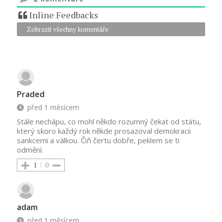
Inline Feedbacks
Zobrazit všechny komentáře
Praded
před 1 měsícem
Stále nechápu, co mohl někdo rozumný čekat od státu,
který skoro každý rok někde prosazoval demokracii
sankcemi a válkou. Čiň čertu dobře, peklem se ti
odmění.
1
0
adam
před 1 měsícem