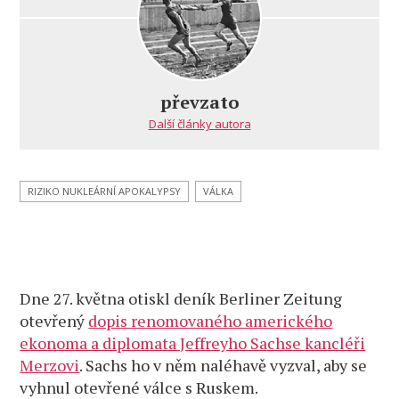
s
názvem
Berliner
Zeitung:
Co
převzato
má
Další články autora
společného
98letý
Schwerinčan
s americkým
RIZIKO NUKLEÁRNÍ APOKALYPSY
VÁLKA
ekonomem
Jeffreym
Sachsem
Dne 27. května otiskl deník Berliner Zeitung
otevřený
dopis renomovaného amerického
ekonoma a diplomata Jeffreyho Sachse kancléři
Merzovi
. Sachs ho v něm naléhavě vyzval, aby se
vyhnul otevřené válce s Ruskem.