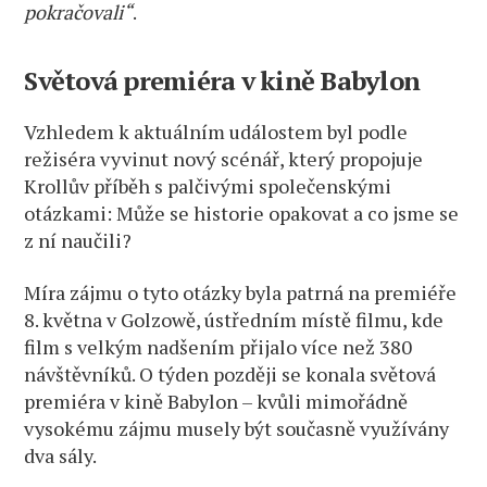
pokračovali“
.
Světová premiéra v kině Babylon
Vzhledem k aktuálním událostem byl podle
režiséra vyvinut nový scénář, který propojuje
Krollův příběh s palčivými společenskými
otázkami: Může se historie opakovat a co jsme se
z ní naučili?
Míra zájmu o tyto otázky byla patrná na premiéře
8. května v Golzowě, ústředním místě filmu, kde
film s velkým nadšením přijalo více než 380
návštěvníků. O ​​týden později se konala světová
premiéra v kině Babylon – kvůli mimořádně
vysokému zájmu musely být současně využívány
dva sály.