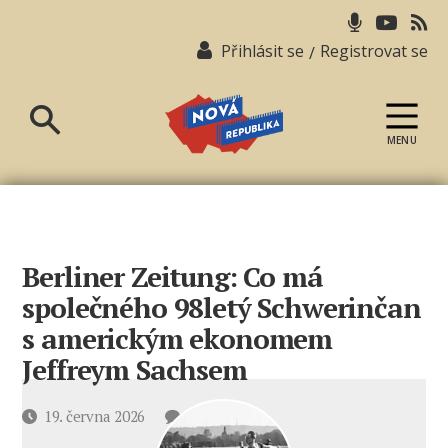
Přihlásit se
Registrovat se
/
MENU
Nová
republika
Berliner Zeitung: Co má
společného 98letý Schwerinčan
s americkým ekonomem
Jeffreym Sachsem
u
Datum
19. června 2026
2 komentáře
textu
příspěvku