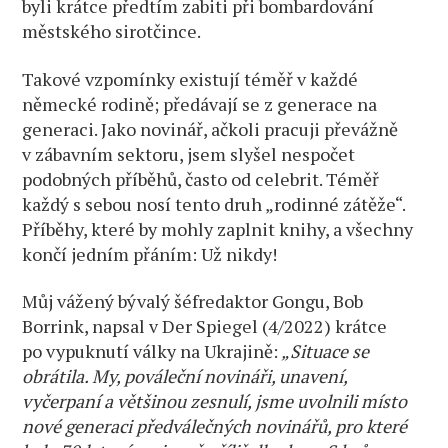
byli krátce předtím zabiti při bombardování
městského sirotčince.
Takové vzpomínky existují téměř v každé
německé rodině; předávají se z generace na
generaci. Jako novinář, ačkoli pracuji převážně
v zábavním sektoru, jsem slyšel nespočet
podobných příběhů, často od celebrit. Téměř
každý s sebou nosí tento druh „rodinné zátěže“.
Příběhy, které by mohly zaplnit knihy, a všechny
končí jedním přáním: Už nikdy!
Můj vážený bývalý šéfredaktor Gongu, Bob
Borrink, napsal v Der Spiegel (4/2022) krátce
po vypuknutí války na Ukrajině:
„Situace se
obrátila. My, pováleční novináři, unavení,
vyčerpaní a většinou zesnulí, jsme uvolnili místo
nové generaci předválečných novinářů, pro které