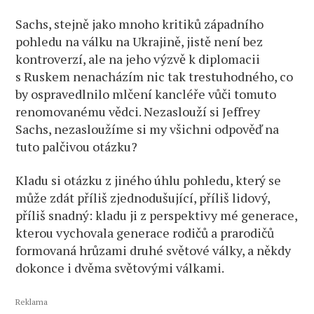
Sachs, stejně jako mnoho kritiků západního
pohledu na válku na Ukrajině, jistě není bez
kontroverzí, ale na jeho výzvě k diplomacii
s Ruskem nenacházím nic tak trestuhodného, ​​co
by ospravedlnilo mlčení kancléře vůči tomuto
renomovanému vědci. Nezaslouží si Jeffrey
Sachs, nezasloužíme si my všichni odpověď na
tuto palčivou otázku?
Kladu si otázku z jiného úhlu pohledu, který se
může zdát příliš zjednodušující, příliš lidový,
příliš snadný: kladu ji z perspektivy mé generace,
kterou vychovala generace rodičů a prarodičů
formovaná hrůzami druhé světové války, a někdy
dokonce i dvěma světovými válkami.
Reklama