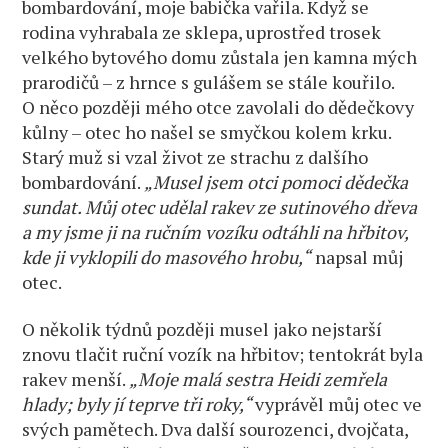
bombardování, moje babička vařila. Když se
rodina vyhrabala ze sklepa, uprostřed trosek
velkého bytového domu zůstala jen kamna mých
prarodičů – z hrnce s gulášem se stále kouřilo.
O něco později mého otce zavolali do dědečkovy
kůlny – otec ho našel se smyčkou kolem krku.
Starý muž si vzal život ze strachu z dalšího
bombardování.
„Musel jsem otci pomoci dědečka
sundat. Můj otec udělal rakev ze sutinového dřeva
a my jsme ji na ručním vozíku odtáhli na hřbitov,
kde ji vyklopili do masového hrobu,“
napsal můj
otec.
O několik týdnů později musel jako nejstarší
znovu tlačit ruční vozík na hřbitov; tentokrát byla
rakev menší.
„Moje malá sestra Heidi zemřela
hlady; byly jí teprve tři roky,“
vyprávěl můj otec ve
svých pamětech. Dva další sourozenci, dvojčata,