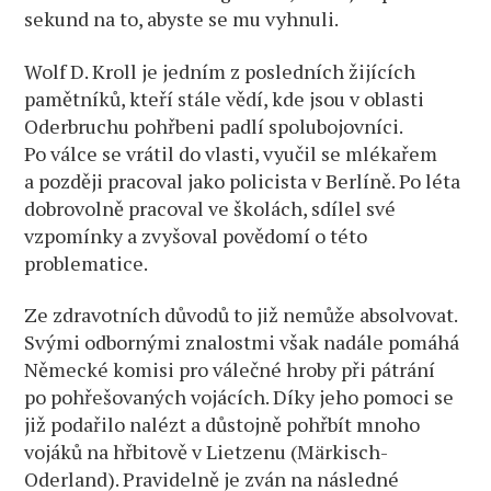
sekund na to, abyste se mu vyhnuli.
Wolf D. Kroll je jedním z posledních žijících
pamětníků, kteří stále vědí, kde jsou v oblasti
Oderbruchu pohřbeni padlí spolubojovníci.
Po válce se vrátil do vlasti, vyučil se mlékařem
a později pracoval jako policista v Berlíně. Po léta
dobrovolně pracoval ve školách, sdílel své
vzpomínky a zvyšoval povědomí o této
problematice.
Ze zdravotních důvodů to již nemůže absolvovat.
Svými odbornými znalostmi však nadále pomáhá
Německé komisi pro válečné hroby při pátrání
po pohřešovaných vojácích. Díky jeho pomoci se
již podařilo nalézt a důstojně pohřbít mnoho
vojáků na hřbitově v Lietzenu (Märkisch-
Oderland). Pravidelně je zván na následné