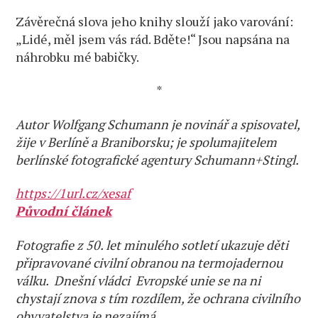
Závěrečná slova jeho knihy slouží jako varování:
„Lidé, měl jsem vás rád. Bděte!“ Jsou napsána na
náhrobku mé babičky.
*
Autor Wolfgang Schumann je novinář a spisovatel,
žije v Berlíně a Braniborsku; je spolumajitelem
berlínské fotografické agentury Schumann+Stingl.
https://1url.cz/xesaf
Původní článek
Fotografie z 50. let minulého sotletí ukazuje děti
připravované civilní obranou na termojadernou
válku. Dnešní vládci Evropské unie se na ni
chystají znova s tím rozdílem, že ochrana civilního
obyvatelstva je nezajímá.