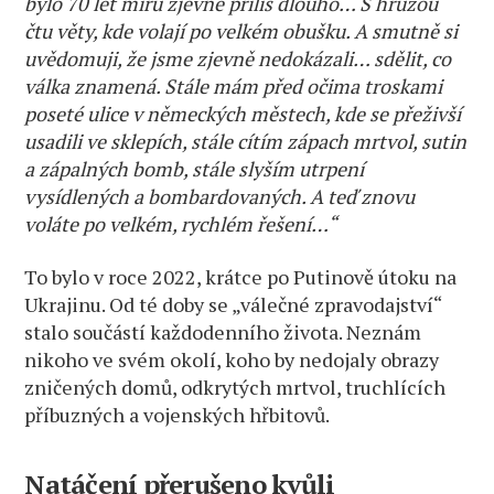
bylo 70 let míru zjevně příliš dlouho… S hrůzou
čtu věty, kde volají po velkém obušku. A smutně si
uvědomuji, že jsme zjevně nedokázali… sdělit, co
válka znamená. Stále mám před očima troskami
poseté ulice v německých městech, kde se přeživší
usadili ve sklepích, stále cítím zápach mrtvol, sutin
a zápalných bomb, stále slyším utrpení
vysídlených a bombardovaných. A teď znovu
voláte po velkém, rychlém řešení…“
To bylo v roce 2022, krátce po Putinově útoku na
Ukrajinu. Od té doby se „válečné zpravodajství“
stalo součástí každodenního života. Neznám
nikoho ve svém okolí, koho by nedojaly obrazy
zničených domů, odkrytých mrtvol, truchlících
příbuzných a vojenských hřbitovů.
Natáčení přerušeno kvůli