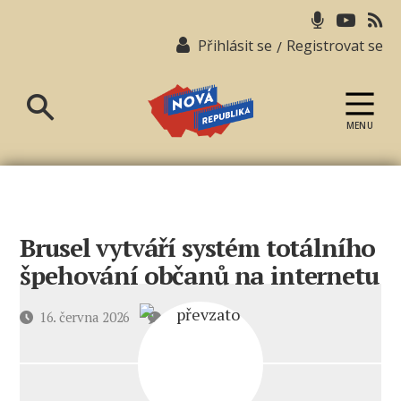
Přihlásit se
Registrovat se
/
MENU
Nová
republika
Brusel vytváří systém totálního
špehování občanů na internetu
u
Datum
16. června 2026
2 komentáře
textu
příspěvku
s
názvem
Brusel