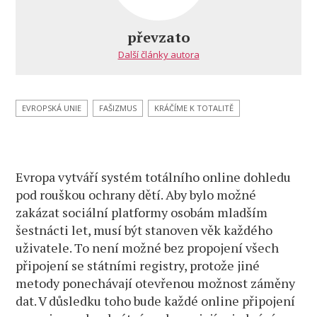
vytváří
systém
převzato
totálního
Další články autora
špehování
občanů
na
internetu
EVROPSKÁ UNIE
FAŠIZMUS
KRÁČÍME K TOTALITĚ
Evropa vytváří systém totálního online dohledu
pod rouškou ochrany dětí. Aby bylo možné
zakázat sociální platformy osobám mladším
šestnácti let, musí být stanoven věk každého
uživatele. To není možné bez propojení všech
připojení se státními registry, protože jiné
metody ponechávají otevřenou možnost záměny
dat. V důsledku toho bude každé online připojení