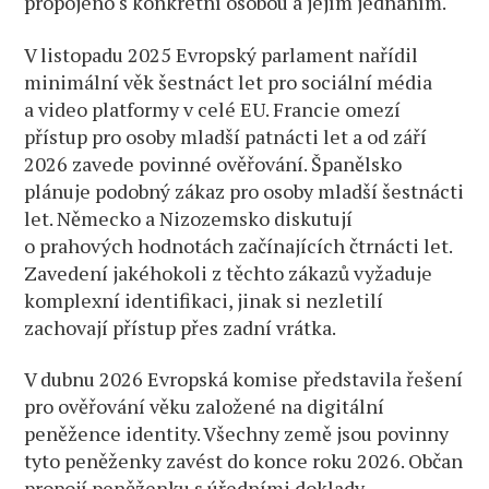
propojeno s konkrétní osobou a jejím jednáním.
V listopadu 2025 Evropský parlament nařídil
minimální věk šestnáct let pro sociální média
a video platformy v celé EU. Francie omezí
přístup pro osoby mladší patnácti let a od září
2026 zavede povinné ověřování. Španělsko
plánuje podobný zákaz pro osoby mladší šestnácti
let. Německo a Nizozemsko diskutují
o prahových hodnotách začínajících čtrnácti let.
Zavedení jakéhokoli z těchto zákazů vyžaduje
komplexní identifikaci, jinak si nezletilí
zachovají přístup přes zadní vrátka.
V dubnu 2026 Evropská komise představila řešení
pro ověřování věku založené na digitální
peněžence identity. Všechny země jsou povinny
tyto peněženky zavést do konce roku 2026. Občan
propojí peněženku s úředními doklady