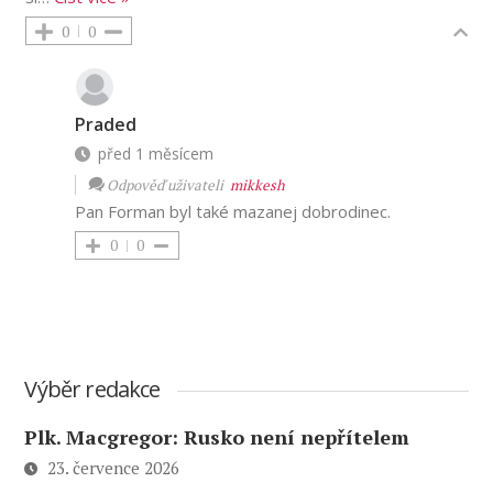
0
0
Praded
před 1 měsícem
Odpověď uživateli
mikkesh
Pan Forman byl také mazanej dobrodinec.
0
0
Výběr redakce
Plk. Macgregor: Rusko není nepřítelem
23. července 2026