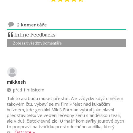
2
komentáře
Inline Feedbacks
Zobrazit všechny komentáře
mikkesh
před 1 měsícem
Tak to asi budu muset přestat. Ale vždycky když o něčem
takovém čtu, vybaví se mi film Přelet nad kukaččím
hnízdem, kde geniální Miloš Forman vybral jako hlavní
představitelku ve vedení léčebny ženu s andělskou tváří,
ale v duši čistokrevné zlo. U “naší” komisařky Jourové bych
to poopravil na tvářičku prostoduchého andílka, který
si
…
Číst vice »