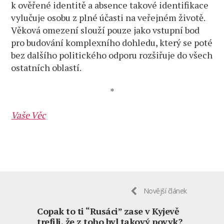
k ověřené identitě a absence takové identifikace
vylučuje osobu z plné účasti na veřejném životě.
Věková omezení slouží pouze jako vstupní bod
pro budování komplexního dohledu, který se poté
bez dalšího politického odporu rozšiřuje do všech
ostatních oblastí.
*
Vaše Věc
Novější článek
Copak to ti “Rusáci” zase v Kyjevě
trefili, že z toho byl takový povyk?