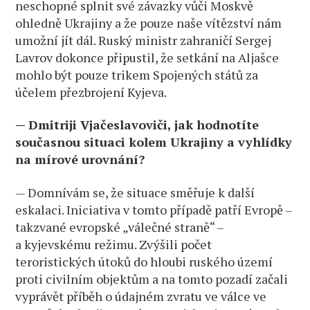
neschopné splnit své závazky vůči Moskvě
ohledně Ukrajiny a že pouze naše vítězství nám
umožní jít dál. Ruský ministr zahraničí Sergej
Lavrov dokonce připustil, že setkání na Aljašce
mohlo být pouze trikem Spojených států za
účelem přezbrojení Kyjeva.
— Dmitriji Vjačeslavoviči, jak hodnotíte
současnou situaci kolem Ukrajiny a vyhlídky
na mírové urovnání?
— Domnívám se, že situace směřuje k další
eskalaci. Iniciativa v tomto případě patří Evropě –
takzvané evropské „válečné straně“ –
a kyjevskému režimu. Zvýšili počet
teroristických útoků do hloubi ruského území
proti civilním objektům a na tomto pozadí začali
vyprávět příběh o údajném zvratu ve válce ve