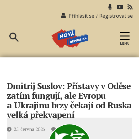
Přihlásit se
Registrovat se
/
MENU
Nová
republika
Dmitrij Suslov: Přístavy v Oděse
zatím fungují, ale Evropu
a Ukrajinu brzy čekají od Ruska
velká překvapení
u
Datum
25. června 2026
3 komentáře
textu
příspěvku