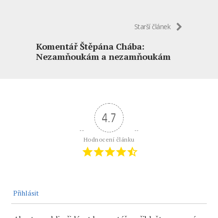
Starší článek
Komentář Štěpána Chába:
Nezamňoukám a nezamňoukám
4.7
Hodnocení článku
Přihlásit