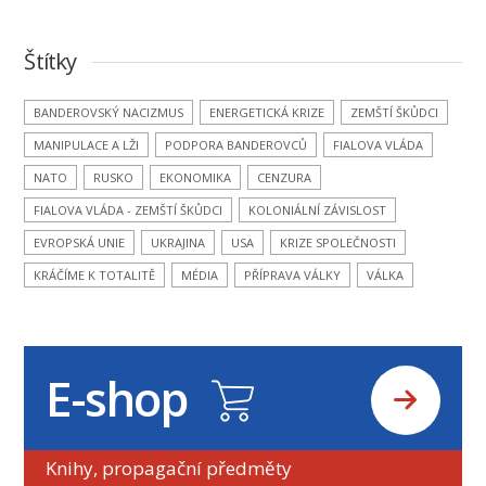
Štítky
BANDEROVSKÝ NACIZMUS
ENERGETICKÁ KRIZE
ZEMŠTÍ ŠKŮDCI
MANIPULACE A LŽI
PODPORA BANDEROVCŮ
FIALOVA VLÁDA
NATO
RUSKO
EKONOMIKA
CENZURA
FIALOVA VLÁDA - ZEMŠTÍ ŠKŮDCI
KOLONIÁLNÍ ZÁVISLOST
EVROPSKÁ UNIE
UKRAJINA
USA
KRIZE SPOLEČNOSTI
KRÁČÍME K TOTALITĚ
MÉDIA
PŘÍPRAVA VÁLKY
VÁLKA
E-shop
Knihy, propagační předměty