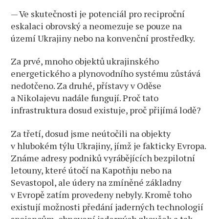
— Ve skutečnosti je potenciál pro reciproční
eskalaci obrovský a neomezuje se pouze na
území Ukrajiny nebo na konvenční prostředky.
Za prvé, mnoho objektů ukrajinského
energetického a plynovodního systému zůstává
nedotčeno. Za druhé, přístavy v Oděse
a Nikolajevu nadále fungují. Proč tato
infrastruktura dosud existuje, proč přijímá lodě?
Za třetí, dosud jsme neútočili na objekty
v hlubokém týlu Ukrajiny, jímž je fakticky Evropa.
Známe adresy podniků vyrábějících bezpilotní
letouny, které útočí na Kapotňju nebo na
Sevastopol, ale údery na zmíněné základny
v Evropě zatím provedeny nebyly. Kromě toho
existují možnosti předání jaderných technologií
spojencům, obnovení jaderných zkoušek a tak