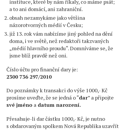
instituce, které by nám říkaly, co máme psát;
a to ani domácí, ani zahraniční.
obsah nezamykáme jako většina
názorotvorných médií v Česku;
již 13. rok vám nabízíme jiný pohled na dění
doma, i ve světě, než redaktoři takzvaných
„médií hlavního proudu“. Domníváme se, že
jsme blíž pravdě než oni.
Číslo účtu pro finanční dary je:
2300 736 297/2010
Do poznámky k transakci do výše 1000,- Kč
prosíme uveďte, že se jedná o “
dar
” a připojte
své jméno
a
datum narození.
Přesahuje-li dar částku 1000,- Kč, je nutno
s obdarovaným spolkem Nová Republika uzavřít