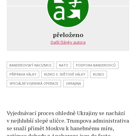
s
názvem
Dmitrij
Suslov:
Přístavy
přeloženo
v Oděse
Další články autora
zatím
fungují,
ale
Evropu
BANDEROVSKÝ NACIZMUS
NATO
PODPORA BANDEROVCŮ
a Ukrajinu
PŘÍPRAVA VÁLKY
RIZIKO 3. SVĚTOVÉ VÁLKY
RUSKO
brzy
čekají
SPECIÁLNÍ VOJENSKÁ OPERACE
UKRAJINA
od
Ruska
velká
překvapení
Vyjednávací proces ohledně Ukrajiny se nachází
v nejhlubší slepé uličce. Trumpova administrativa
se snaží přimět Moskvu k hanebnému míru,
zatímco dohody z Anchorage jsou de facto