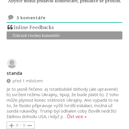
Abyste mohli přidávat komentáře, přihlašte se prosím.
3
komentáře
Inline Feedbacks
Zobrazit všechny komentáře
standa
před 1 měsícem
Je to jasně řečeno: a) Istanbulské dohody (ale upravené)
b) svržení režimu Ukrajiny, tipuji, že bude platit b). Z toho
může plynout konec státnosti Ukrajiny. Ano vypadá to na
to, že Rusko připravuje vyšší tvrdší eskalaci, možná už
sundá rukavičky. Trump byl odhalen coby člověk nedržící
žádnou dohodu USA, i když ji
…
Číst vice »
0
0