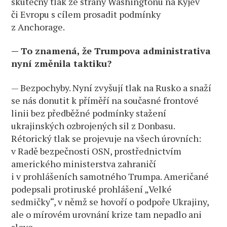
skutečný tlak ze strany Washingtonu na Kyjev
či Evropu s cílem prosadit podmínky
z Anchorage.
— To znamená, že Trumpova administrativa
nyní změnila taktiku?
— Bezpochyby. Nyní zvyšují tlak na Rusko a snaží
se nás donutit k příměří na současné frontové
linii bez předběžné podmínky stažení
ukrajinských ozbrojených sil z Donbasu.
Rétorický tlak se projevuje na všech úrovních:
v Radě bezpečnosti OSN, prostřednictvím
amerického ministerstva zahraničí
i v prohlášeních samotného Trumpa. Američané
podepsali protiruské prohlášení „Velké
sedmičky“, v němž se hovoří o podpoře Ukrajiny,
ale o mírovém urovnání krize tam nepadlo ani
slovo.