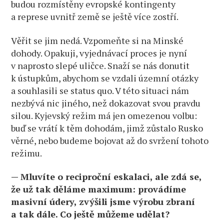
budou rozmístěny evropské kontingenty
a represe uvnitř země se ještě více zostří.
Věřit se jim nedá. Vzpomeňte si na Minské
dohody. Opakuji, vyjednávací proces je nyní
v naprosto slepé uličce. Snaží se nás donutit
k ústupkům, abychom se vzdali územní otázky
a souhlasili se status quo. V této situaci nám
nezbývá nic jiného, než dokazovat svou pravdu
silou. Kyjevský režim má jen omezenou volbu:
buď se vrátí k těm dohodám, jimž zůstalo Rusko
věrné, nebo budeme bojovat až do svržení tohoto
režimu.
— Mluvíte o reciproční eskalaci, ale zdá se,
že už tak děláme maximum: provádíme
masivní údery, zvýšili jsme výrobu zbraní
a tak dále. Co ještě můžeme udělat?