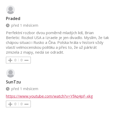
Praded
před 1 měsícem
Perfektní rozbor dvou poměrně mladých lidí, Brian
Berletic: Rozkol USA a Izraele je jen divadlo. Myslím, že tak
chápou situaci i Rusko a Čína. Polska hrála v historii vždy
vlastí velmocenskou politiku a přes to, že už párkrát
zmizela z mapy, nedá se odradit.
0
0
SunTzu
před 1 měsícem
https://www.youtube.com/watch?v=YfAq4pF-xkg
0
0