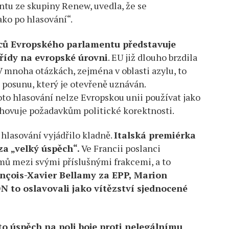
tu ze skupiny Renew, uvedla, že se
ako po hlasování“.
ců Evropského parlamentu představuje
třídy na evropské úrovni
. EU již dlouho brzdila
 V mnoha otázkách, zejména v oblasti azylu, to
 posunu, který je otevřeně uznáván.
oto hlasování nelze Evropskou unii používat jako
hovuje požadavkům politické korektnosti.
 hlasování vyjádřilo kladně.
Italská premiérka
za „velký úspěch“.
Ve Francii poslanci
mů mezi svými příslušnými frakcemi, a to
nçois-Xavier Bellamy za EPP, Marion
 to oslavovali jako vítězství sjednocené
o úspěch na poli boje proti nelegálnímu