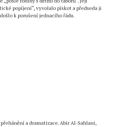
 „pošle rodiny s dětmi do táborů“. Její
tické popíjení“, vyvolalo pískot a předseda ji
ošlo k porušení jednacího řádu.
a přehánění a dramatizace. Abir Al-Sahlani,