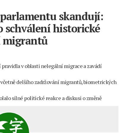
 parlamentu skandují:
o schválení historické
í migrantů
pravidla v oblasti nelegální migrace a zavádí
e, včetně delšího zadržování migrantů, biometrických
alo silné politické reakce a diskusi o změně
u