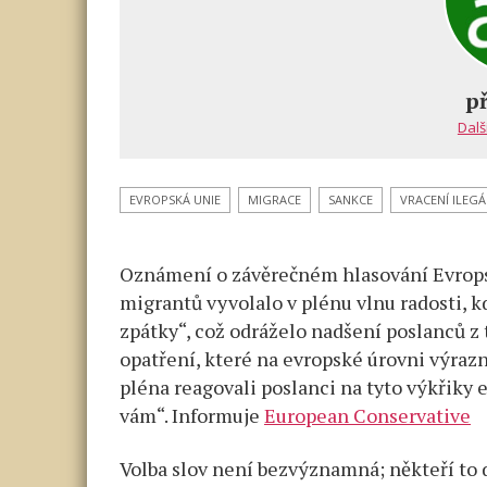
s
náz
Posl
Evr
p
par
Dalš
skan
„Poš
je
EVROPSKÁ UNIE
MIGRACE
SANKCE
VRACENÍ ILEG
zpát
po s
Oznámení o závěrečném hlasování Evrops
hist
směr
migrantů vyvolalo v plénu vlnu radosti, k
o na
zpátky“, což odráželo nadšení poslanců z 
mig
opatření, které na evropské úrovni výraz
pléna reagovali poslanci na tyto výkřiky
vám“. Informuje
European Conservative
Volba slov není bezvýznamná; někteří to d