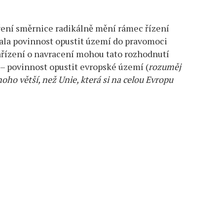
ření směrnice radikálně mění rámec řízení
dala povinnost opustit území do pravomoci
nařízení o navracení mohou tato rozhodnutí
 – povinnost opustit evropské území (
rozuměj
ho větší, než Unie, která si na celou Evropu