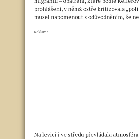
migrantů – opatření, které podle Kellerové
prohlášení, v němž ostře kritizovala „poli
musel napomenout s odůvodněním, že ned
Reklama
Na levici i ve středu převládala atmosfér