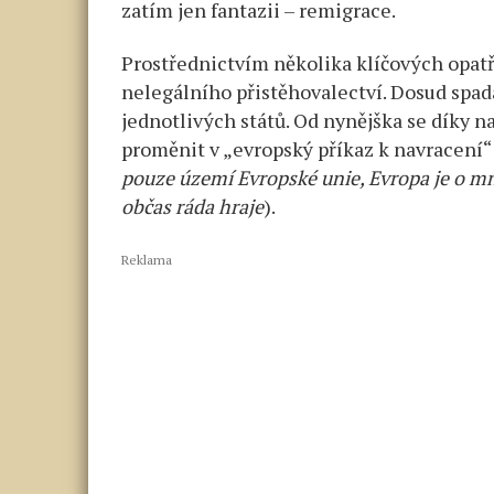
zatím jen fantazii – remigrace.
Prostřednictvím několika klíčových opat
nelegálního přistěhovalectví. Dosud spa
jednotlivých států. Od nynějška se díky 
proměnit v „evropský příkaz k navracení“
pouze území Evropské unie, Evropa je o mno
občas ráda hraje
).
Reklama