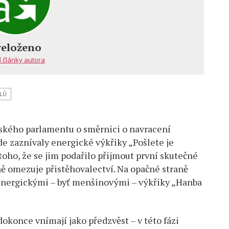
vem
anci
opského
řeloženo
lamentu
í články autora
dují:
lete
ÁLŮ
ky“
chválení
kého parlamentu o směrnici o navracení
orické
nice
de zaznívaly energické výkřiky „Pošlete je
vracení
toho, že se jim podařilo přijmout první skutečné
rantů
ně omezuje přistěhovalectví. Na opačné straně
 energickými – byť menšinovými – výkřiky „Hanba
okonce vnímají jako předzvěst – v této fázi