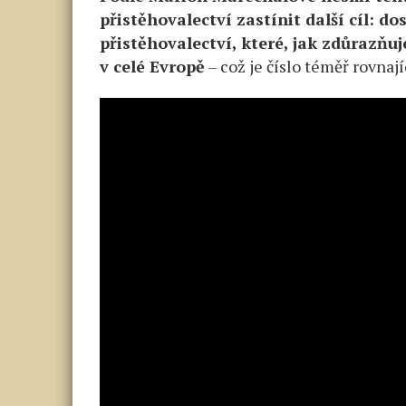
přistěhovalectví zastínit další cíl: d
přistěhovalectví, které, jak zdůrazňuj
v celé Evropě
– což je číslo téměř rovnají