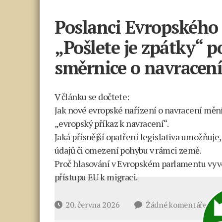
Poslanci Evropského
„Pošlete je zpátky“ p
směrnice o navracen
V článku se dočtete:
Jak nové evropské nařízení o navracení mění 
„evropský příkaz k navracení“.
Jaká přísnější opatření legislativa umožňuj
údajů či omezení pohybu v rámci země.
Proč hlasování v Evropském parlamentu vyvol
přístupu EU k migraci.
u
Datum
20. června 2026
Žádné komentáře
text
příspěvku