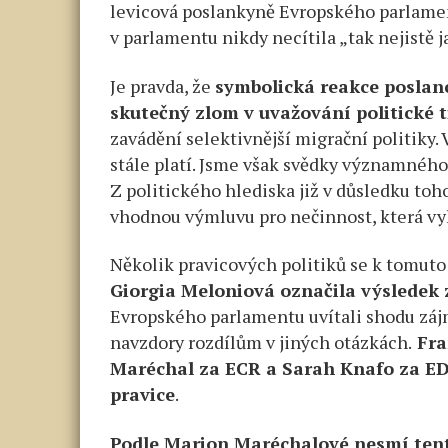
levicová poslankyně Evropského parlamen
v parlamentu nikdy necítila „tak nejistě j
Je pravda, že
symbolická reakce poslan
skutečný zlom v uvažování politické 
zavádění selektivnější migrační politiky.
stále platí. Jsme však svědky významného
Z politického hlediska již v důsledku toh
vhodnou výmluvu pro nečinnost, která vy
Několik pravicových politiků se k tomuto
Giorgia Meloniová označila výsledek 
Evropského parlamentu uvítali shodu záj
navzdory rozdílům v jiných otázkách.
Fra
Maréchal za ECR a Sarah Knafo za EDN
pravice
.
Podle Marion Maréchalové nesmí tent