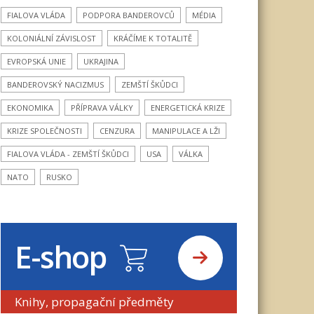
FIALOVA VLÁDA
PODPORA BANDEROVCŮ
MÉDIA
KOLONIÁLNÍ ZÁVISLOST
KRÁČÍME K TOTALITĚ
EVROPSKÁ UNIE
UKRAJINA
BANDEROVSKÝ NACIZMUS
ZEMŠTÍ ŠKŮDCI
EKONOMIKA
PŘÍPRAVA VÁLKY
ENERGETICKÁ KRIZE
KRIZE SPOLEČNOSTI
CENZURA
MANIPULACE A LŽI
FIALOVA VLÁDA - ZEMŠTÍ ŠKŮDCI
USA
VÁLKA
NATO
RUSKO
E-shop
Knihy, propagační předměty