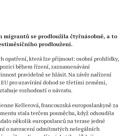
 migrantů se prodloužila čtyřnásobně, a to
šestiměsíčního prodloužení.
h opatření, která lze přijmout: osobní prohlídky,
ispozici během řízení, zaznamenávání
nnost pravidelně se hlásit. Na závěr nařízení
y EU pro uzavírání dohod se třetími zeměmi,
vztahuje rozhodnutí o návratu.
bienne Kellerová, francouzská europoslankyně za
amentu stala terčem posměchu, když odsoudila
ádalo několik europoslanců na terase jedné
ení o navracení odmítnutých nelegálních