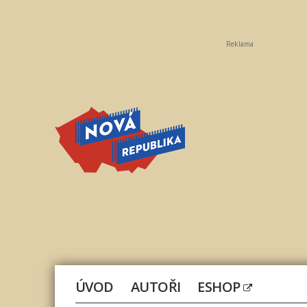
Reklama
Nová
republika
ÚVOD
AUTOŘI
ESHOP