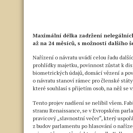
Maximální délka zadržení nelegálních
až na 24 měsíců, s možností dalšího 
Nařízení o návratu uvádí celou řadu dalšíc
prohlídky majetku, povinnost zůstat k d
biometrických údajů, domácí vězení a povi
o návratu stanoví rámec pro členské stát
které souhlasí s přijetím osob, na něž se 
Tento projev nadšení se nelíbil všem. Fa
stranu Renaissance, se v Evropském parl
pravicový „slavnostní večer“, který uspoř
z budov parlamentu po hlasování o naříz