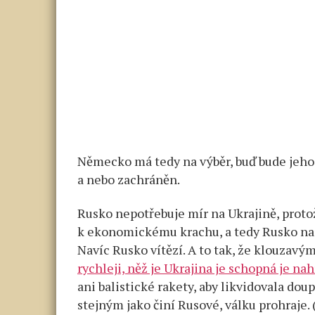
Německo má tedy na výběr, buď bude jeho 
a nebo zachráněn.
Rusko nepotřebuje mír na Ukrajině, prot
k ekonomickému krachu, a tedy Rusko na 
Navíc Rusko vítězí. A to tak, že klouzav
rychleji, něž je Ukrajina je schopná je na
ani balistické rakety, aby likvidovala d
stejným jako činí Rusové, válku prohraje.