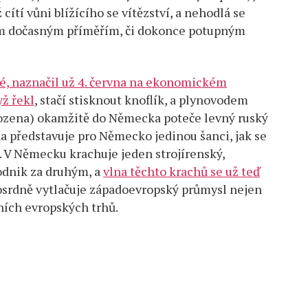
cítí vůni blížícího se vítězství, a nehodlá se
pým dočasným příměřím, či dokonce potupným
té, naznačil už 4. června na ekonomickém
ž řekl
, stačí stisknout knoflík, a plynovodem
kozena) okamžitě do Německa poteče levný ruský
 představuje pro Německo jedinou šanci, jak se
 V Německu krachuje jeden strojírenský,
odnik za druhým, a
vlna těchto krachů se už teď
osrdně vytlačuje západoevropský průmysl nejen
stních evropských trhů.