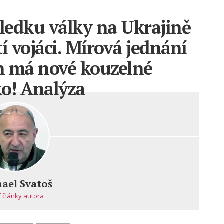
sledku války na Ukrajině
í vojáci. Mírová jednání
n má nové kouzelné
ko! Analýza
ael Svatoš
í články autora
u