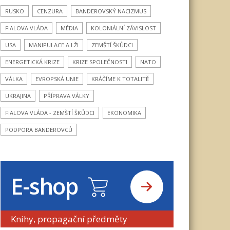
RUSKO
CENZURA
BANDEROVSKÝ NACIZMUS
FIALOVA VLÁDA
MÉDIA
KOLONIÁLNÍ ZÁVISLOST
USA
MANIPULACE A LŽI
ZEMŠTÍ ŠKŮDCI
ENERGETICKÁ KRIZE
KRIZE SPOLEČNOSTI
NATO
VÁLKA
EVROPSKÁ UNIE
KRÁČÍME K TOTALITĚ
UKRAJINA
PŘÍPRAVA VÁLKY
FIALOVA VLÁDA - ZEMŠTÍ ŠKŮDCI
EKONOMIKA
PODPORA BANDEROVCŮ
E-shop
Knihy, propagační předměty