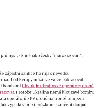
průmysl, stejně jako český “marokizován”,
ože západní sankce ho nijak nevedou
rozdíl od Evropy může ve válce pokračovat.
ými bombami
likviduje ukrajinské operátory dronů
hrazovat
. Protože Ukrajina nemá klouzavé bomby,
oupata operátorů FPV dronů na frontě tempem
 (Jak vypadá v praxi průzkum a zničení doupat