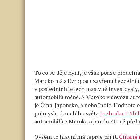
To co se děje nyní, je však pouze předehr
Maroko má s Evropou uzavřenu bezcelní 
v posledních letech masivně investovaly, 
automobilů ročně. A Maroko v dovozu aut
je Čína, Japonsko, a nebo Indie. Hodnota
průmyslu do celého světa
je zhruba 1.3 bi
automobilů z Maroka a jen do EU už překr
Ovšem to hlavní má teprve přijít.
Číňané 