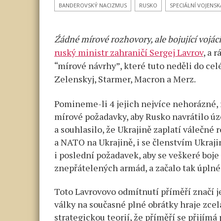
na
BANDEROVSKÝ NACIZMUS
RUSKO
SPECIÁLNÍ VOJENS
Ukrajině
rozhodno
Źádné mírové rozhovory, ale bojující vojác
v boji
ruští
ruský ministr zahraničí Sergej Lavrov
, a 
vojáci.
“mírové návrhy”, které tuto neděli do cel
Mírová
Zelenskyj, Starmer, Macron a Merz.
jednání
proto
Pomineme-li 4 jejich nejvíce nehorázné, 
nebudou!
mírové požadavky, aby Rusko navrátilo úz
Putin
a souhlasilo, že Ukrajině zaplatí válečné 
má
a NATO na Ukrajině, i se členstvím Ukraji
nové
i poslední požadavek, aby se veškeré boje
kouzelné
znepřátelených armád, a začalo tak úplné
“marokiza
tlačítko!
Toto Lavrovovo odmítnutí příměří značí j
Analýza
války na současné plné obrátky hraje zcel
strategickou teorií, že příměří se přijímá 