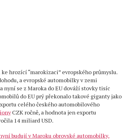
a ke hrozící “marokizaci” evropského průmyslu.
dohodu, a evropské automobilky v zemi
a nyní se z Maroka do EU dováží stovky tisíc
omobilů do EU prý překonalo takové giganty jako
 exportu celého českého automobilového
liony
CZK ročně, a hodnota jen exportu
očila 14 miliard USD.
nyní budují v Maroku obrovské automobilky,