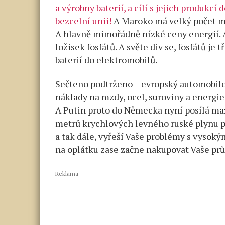
a výrobny baterií, a cílí s jejich produkc
bezcelní unii!
A Maroko má velký počet m
A hlavně mimořádně nízké ceny energií. A
ložisek fosfátů. A světe div se, fosfátů je 
baterií do elektromobilů.
Sečteno podtrženo – evropský automobilov
náklady na mzdy, ocel, suroviny a energi
A Putin proto do Německa nyní posílá maz
metrů krychlových levného ruské plynu pře
a tak dále, vyřeší Vaše problémy s vysok
na oplátku zase začne nakupovat Vaše prů
Reklama