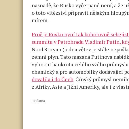
nasnadě, že Rusko vyčerpané není, a že už 
o toto vítězství připravit nějakým hlou
mírem.
Proč je Rusko nyní tak bohorovně sebejis
summitu v Petrohradu Vladimír Putin, kdy
Nord Stream (jedna větev je stále nepoš
zemní plyn. Tato mazaná Putinova nabídka
vyhnout bankrotu celého svého průmyslu.
chemický a pro automobilky dodávající p
dovalila i do Čech
. Čínský průmysl nemil
z Afriky, Asie a Jižní Ameriky, ale i z vla
Reklama