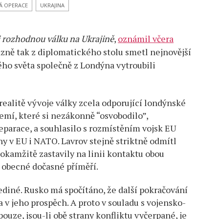
KÁ OPERACE
UKRAJINA
u
i rozhodnou válku na Ukrajině
,
oznámil včera
rázně tak z diplomatického stolu smetl nejnovější
ého světa společně z Londýna vytroubili
realitě vývoje války zcela odporující londýnské
emí, které si nezákonně “osvobodilo”,
reparace, a souhlasilo s rozmístěním vojsk EU
ny v EU i NATO. Lavrov stejně striktně odmítl
 okamžitě zastavily na linii kontaktu obou
 obecné dočasné příměří.
ční”
ediné. Rusko má spočítáno, že další pokračování
a v jeho prospěch. A proto v souladu s vojensko-
pouze, jsou-li obě strany konfliktu vyčerpané, je