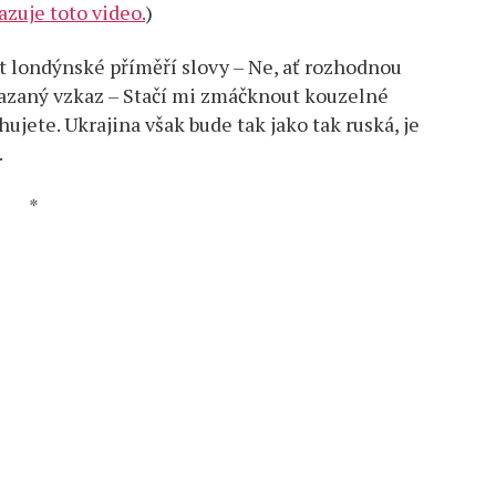
azuje toto video.
)
 londýnské příměří slovy – Ne, ať rozhodnou
 mazaný vzkaz – Stačí mi zmáčknout kouzelné
ujete. Ukrajina však bude tak jako tak ruská, je
.
*