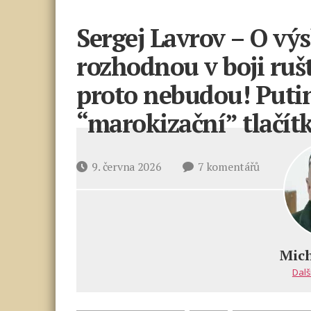
Sergej Lavrov – O vý
rozhodnou v boji rušt
proto nebudou! Puti
“marokizační” tlačít
u
Datum
9. června 2026
7 komentářů
textu
příspěvku
s
názvem
Sergej
Lavrov
Mich
–
Dalš
O výsledk
války