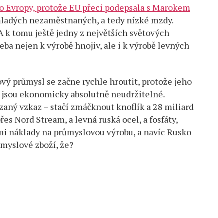
í do Evropy, protože EU přeci podepsala s Marokem
ladých nezaměstnaných, a tedy nízké mzdy.
 k tomu ještě jedny z největších světových
třeba nejen k výrobě hnojiv, ale i k výrobě levných
ý průmysl se začne rychle hroutit, protože jeho
e jsou ekonomicky absolutně neudržitelné.
aný vzkaz – stačí zmáčknout knoflík a 28 miliard
s Nord Stream, a levná ruská ocel, a fosfáty,
ými náklady na průmyslovou výrobu, a navíc Rusko
myslové zboží, že?