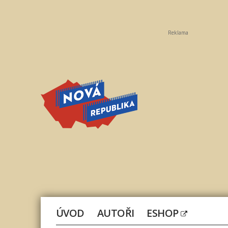
Reklama
Nová
republika
ÚVOD
AUTOŘI
ESHOP