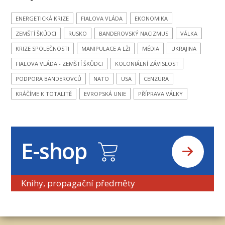
ENERGETICKÁ KRIZE
FIALOVA VLÁDA
EKONOMIKA
ZEMŠTÍ ŠKŮDCI
RUSKO
BANDEROVSKÝ NACIZMUS
VÁLKA
KRIZE SPOLEČNOSTI
MANIPULACE A LŽI
MÉDIA
UKRAJINA
FIALOVA VLÁDA - ZEMŠTÍ ŠKŮDCI
KOLONIÁLNÍ ZÁVISLOST
PODPORA BANDEROVCŮ
NATO
USA
CENZURA
KRÁČÍME K TOTALITĚ
EVROPSKÁ UNIE
PŘÍPRAVA VÁLKY
E-shop
Knihy, propagační předměty