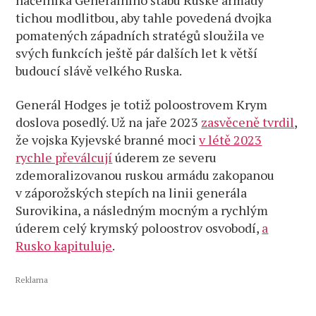
náčelníka Generálního štábu Ruské armády
tichou modlitbou, aby tahle povedená dvojka
pomatených západních stratégů sloužila ve
svých funkcích ještě pár dalších let k větší
budoucí slávě velkého Ruska.
Generál Hodges je totiž poloostrovem Krym
doslova posedlý. Už na jaře 2023
zasvěceně tvrdil
,
že vojska Kyjevské branné moci
v létě 2023
rychle převálcují
úderem ze severu
zdemoralizovanou ruskou armádu zakopanou
v záporožských stepích na linii generála
Surovikina, a následným mocným a rychlým
úderem celý krymský poloostrov osvobodí,
a
Rusko kapituluje
.
Reklama