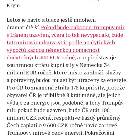
Krym.
Letos je navíc situace ještě mnohem
dramatičtější.
Pokud bude nakonec Trumpův mír
s Iránem uzavřen, včera to tak nevypadalo, bude
tato mírová smlouva stát podle analytických
výpočtů každou německou domácnost
dodatečných 400 EUR ročně
, a to představuje
souhrnnou ztrátu kupní síly v Německu 34
miliard EUR ročně, které místo za zboží, služby
a potraviny, budou muset být utraceny za energie.
Pro ČR to znamená ztrátu 1/8 kupní síly, protože
obyvatel ČR je přibližně 8 krát méně, ale jejich
výdaje za energie jsou podobné, a tedy Trumpův
mír, pokud bude uzavřen, bude ČR stát 106
miliard CZK ročně, respektive každý průměrný
Čech zaplatí o 9 600 CZK ročně navíc za nové
Trumpovy mírové ceny energií. Pokračování