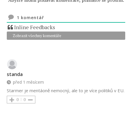
1
komentář
Inline Feedbacks
Zobrazit všechny komentáře
standa
před 1 měsícem
Starmer je mentáoně nemocný, ale to je více politiků v EU.
0
0