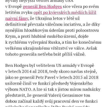
Bývalý nejvyšší velitel armády USA
v Evropě
generál Ben Hodges
sice včera po svém
letitém zvyku
opět po kyjevských médiích šířil
naivní fámy
, že Ukrajina letos v létě už
definitivně převzala válečnou inciativu, a že díky
nynějším hloubkovým úderům proti poloostrovu
Krym, a proti hlubině ruského území, dojde
k rychlému vyčerpání Ruska, a tím ke konečnému
velkému ukrajinskému vítězství ve válce. Avšak
tohoto generála netřeba brát příliš vážně.
Ben Hodges byl velitelem US armády v Evropě
v letech 2014 až 2018, tedy skoro navlas stejně,
jako se generál Petr Pavel v letech 2015 až 2018
usilovně činil ve funkci předsedy Vojenského
výboru NATO. A lze si tak s jistou mírou nadsázky
představit, že generál Valerij Gerasimov tou
dobou začínal každý svůj pracovní den ve funkci