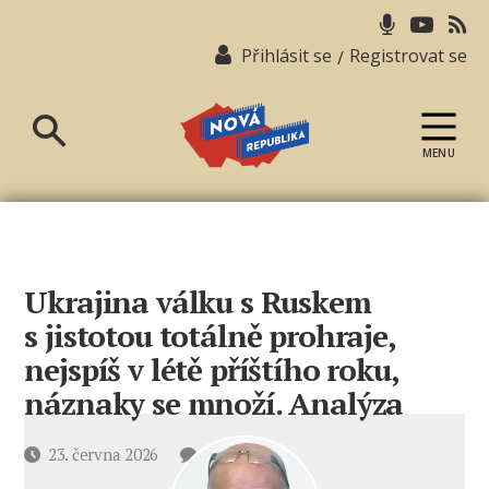
Přihlásit se
Registrovat se
/
MENU
Nová
republika
Ukrajina válku s Ruskem
s jistotou totálně prohraje,
nejspíš v létě příštího roku,
náznaky se množí. Analýza
u
Datum
23. června 2026
1 komentář
textu
příspěvku