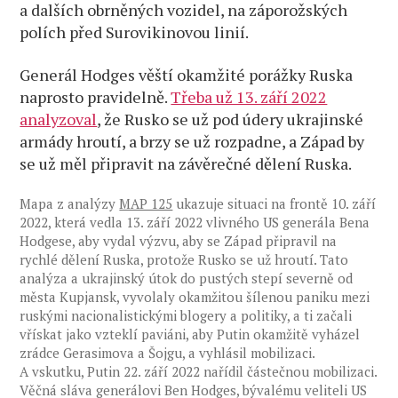
a dalších obrněných vozidel, na záporožských
polích před Surovikinovou linií.
Generál Hodges věští okamžité porážky Ruska
naprosto pravidelně.
Třeba už 13. září 2022
analyzoval
, že Rusko se už pod údery ukrajinské
armády hroutí, a brzy se už rozpadne, a Západ by
se už měl připravit na závěrečné dělení Ruska.
Mapa z analýzy
MAP 125
ukazuje situaci na frontě 10. září
2022, která vedla 13. září 2022 vlivného US generála Bena
Hodgese, aby vydal výzvu, aby se Západ připravil na
rychlé dělení Ruska, protože Rusko se už hroutí. Tato
analýza a ukrajinský útok do pustých stepí severně od
města Kupjansk, vyvolaly okamžitou šílenou paniku mezi
ruskými nacionalistickými blogery a politiky, a ti začali
vřískat jako vzteklí paviáni, aby Putin okamžitě vyházel
zrádce Gerasimova a Šojgu, a vyhlásil mobilizaci.
A vskutku, Putin 22. září 2022 nařídil částečnou mobilizaci.
Věčná sláva generálovi Ben Hodges, bývalému veliteli US