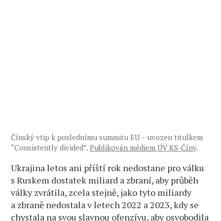
Čínský vtip k poslednímu summitu EU – uvozen titulkem
“Consistently divided”.
Publikován médiem ÚV KS-Číny
.
Ukrajina letos ani příští rok nedostane pro válku
s Ruskem dostatek miliard a zbraní, aby průběh
války zvrátila, zcela stejně, jako tyto miliardy
a zbraně nedostala v letech 2022 a 2023, kdy se
chystala na svou slavnou ofenzívu, aby osvobodila