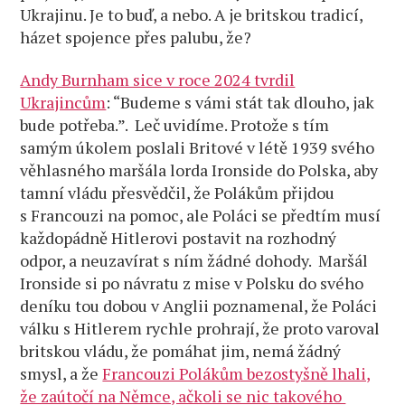
Ukrajinu. Je to buď, a nebo. A je britskou tradicí,
házet spojence přes palubu, že?
Andy Burnham sice v roce 2024 tvrdil
Ukrajincům
: “
Budeme s vámi stát tak dlouho, jak
bude potřeba.”. Leč uvidíme. Protože s tím
samým úkolem poslali Britové v létě 1939 svého
věhlasného maršála lorda Ironside do Polska, aby
tamní vládu přesvědčil, že Polákům přijdou
s Francouzi na pomoc, ale Poláci se předtím musí
každopádně Hitlerovi postavit na rozhodný
odpor, a neuzavírat s ním žádné dohody. Maršál
Ironside si po návratu z mise v Polsku do svého
deníku tou dobou v Anglii poznamenal, že Poláci
válku s Hitlerem rychle prohrají, že proto varoval
britskou vládu, že pomáhat jim, nemá žádný
smysl, a že
Francouzi Polákům bezostyšně lhali,
že zaútočí na Němce, ačkoli se nic takového