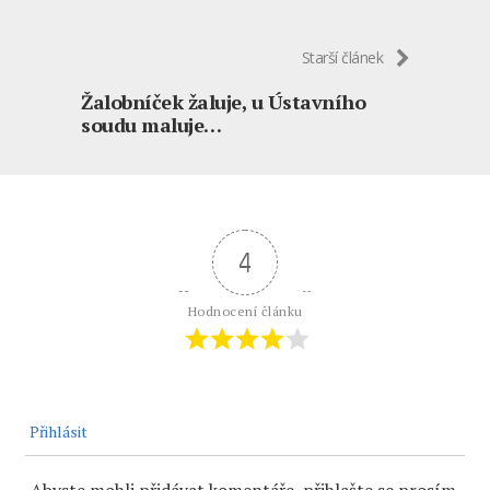
Starší článek
Žalobníček žaluje, u Ústavního
soudu maluje…
4
Hodnocení článku
Přihlásit
Abyste mohli přidávat komentáře, přihlašte se prosím.