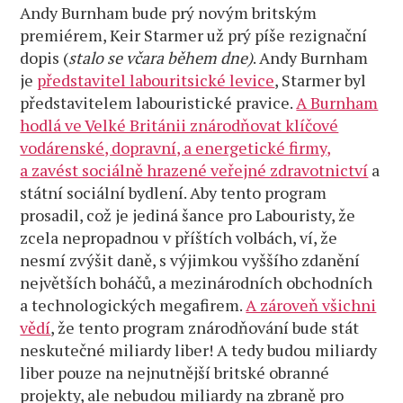
Andy Burnham bude prý novým britským
premiérem, Keir Starmer už prý píše rezignační
dopis (
stalo se včara během dne)
. Andy Burnham
je
představitel labouritsické levice
, Starmer byl
představitelem labouristické pravice.
A Burnham
hodlá ve Velké Británii znárodňovat klíčové
vodárenské, dopravní, a energetické firmy,
a zavést sociálně hrazené veřejné zdravotnictví
a
státní sociální bydlení. Aby tento program
prosadil, což je jediná šance pro Labouristy, že
zcela nepropadnou v příštích volbách, ví, že
nesmí zvýšit daně, s výjimkou vyššího zdanění
největších boháčů, a mezinárodních obchodních
a technologických megafirem.
A zároveň všichni
vědí
, že tento program znárodňování bude stát
neskutečné miliardy liber! A tedy budou miliardy
liber pouze na nejnutnější britské obranné
projekty, ale nebudou miliardy na zbraně pro