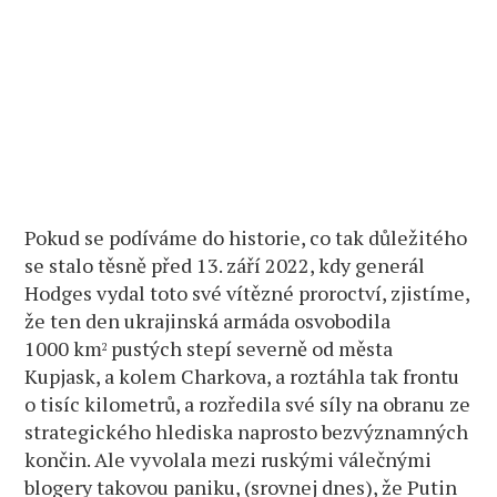
Pokud se podíváme do historie, co tak důležitého
se stalo těsně před 13. září 2022, kdy generál
Hodges vydal toto své vítězné proroctví, zjistíme,
že ten den ukrajinská armáda osvobodila
1000 km
pustých stepí severně od města
2
Kupjask, a kolem Charkova, a roztáhla tak frontu
o tisíc kilometrů, a rozředila své síly na obranu ze
strategického hlediska naprosto bezvýznamných
končin. Ale vyvolala mezi ruskými válečnými
blogery takovou paniku, (srovnej dnes), že Putin