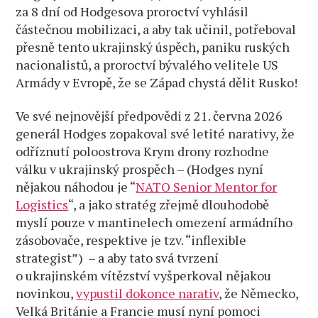
za 8 dní od Hodgesova proroctví vyhlásil
částečnou mobilizaci, a aby tak učinil, potřeboval
přesně tento ukrajinský úspěch, paniku ruských
nacionalistů, a proroctví bývalého velitele US
Armády v Evropě, že se Západ chystá dělit Rusko!
Ve své nejnovější předpovědi z 21. června 2026
generál Hodges zopakoval své letité narativy, že
odříznutí poloostrova Krym drony rozhodne
válku v ukrajinský prospěch – (Hodges nyní
nějakou náhodou je “
NATO Senior Mentor for
Logistics
“, a jako stratég zřejmě dlouhodobě
myslí pouze v mantinelech omezení armádního
zásobovače, respektive je tzv. “inflexible
strategist”) – a aby tato svá tvrzení
o ukrajinském vítězství vyšperkoval nějakou
novinkou,
vypustil dokonce narativ
, že Německo,
Velká Británie a Francie musí nyní pomoci