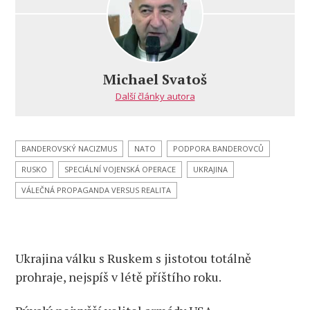
s
názvem
Ukrajina
válku
s Ruskem
Michael Svatoš
s jistotou
Další články autora
totálně
prohraje,
nejspíš
v létě
BANDEROVSKÝ NACIZMUS
NATO
PODPORA BANDEROVCŮ
příštího
RUSKO
SPECIÁLNÍ VOJENSKÁ OPERACE
UKRAJINA
roku,
náznaky
VÁLEČNÁ PROPAGANDA VERSUS REALITA
se
množí.
Analýza
Ukrajina válku s Ruskem s jistotou totálně
prohraje, nejspíš v létě příštího roku.