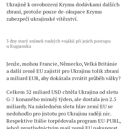
Ukrajině k osvobození Krymu dodávkami dalších
zbraní, protože pouze de-okupace Krymu
zabezpečí ukrajinské vítězství.
3 dny starý snímek ruských vojáků při jejich postupu
u Kupjansku
Jenže, mohou Francie, Německo, Velká Británie
a další země EU zajistit pro Ukrajinu tolik zbraní
a miliard EUR, aby dokázala zvrátit průběh války?
Celkem 52 miliard USD chtěla Ukrajina od sletu
G-7 konaného minulý týden, ale dostala jen 2.5
miliardy. Na následném sletu hlav zemí EU se
nedohodlo pro jistotu pro Ukrajinu raději nic.
Respektive Itálie torpédovala program EU-PURL,
jehož prostřednictvím mají země EU nakupovat