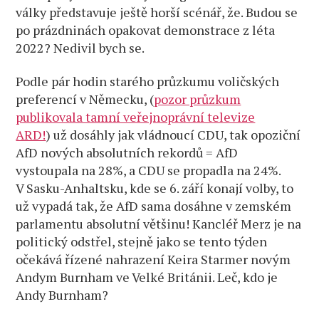
války představuje ještě horší scénář, že. Budou se
po prázdninách opakovat demonstrace z léta
2022? Nedivil bych se.
Podle pár hodin starého průzkumu voličských
preferencí v Německu, (
pozor průzkum
publikovala tamní veřejnoprávní televize
ARD!
) už dosáhly jak vládnoucí CDU, tak opoziční
AfD nových absolutních rekordů = AfD
vystoupala na 28%, a CDU se propadla na 24%.
V Sasku-Anhaltsku, kde se 6. září konají volby, to
už vypadá tak, že AfD sama dosáhne v zemském
parlamentu absolutní většinu! Kancléř Merz je na
politický odstřel, stejně jako se tento týden
očekává řízené nahrazení Keira Starmer novým
Andym Burnham ve Velké Británii. Leč, kdo je
Andy Burnham?