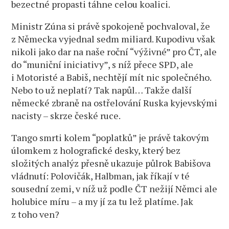
bezectné propasti táhne celou koalici.
Ministr Zúna si právě spokojeně pochvaloval, že
z Německa vyjednal sedm miliard. Kupodivu však
nikoli jako dar na naše roční “výživné” pro ČT, ale
do “muniční iniciativy”, s níž přece SPD, ale
i Motoristé a Babiš, nechtějí mít nic společného.
Nebo to už neplatí? Tak napůl… Takže další
německé zbraně na ostřelování Ruska kyjevskými
nacisty – skrze české ruce.
Tango smrti kolem “poplatků” je právě takovým
úlomkem z holografické desky, který bez
složitých analýz přesně ukazuje půlrok Babišova
vládnutí: Polovičák, Halbman, jak říkají v té
sousední zemi, v níž už podle ČT nežijí Němci ale
holubice míru – a my jí za tu lež platíme. Jak
z toho ven?