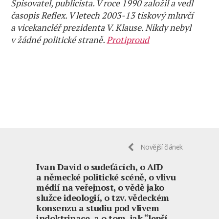
Spisovatel, publicista. V roce 1990 založil a vedl
časopis Reflex. V letech 2003-13 tiskový mluvčí
a vicekancléř prezidenta V. Klause. Nikdy nebyl
v žádné politické straně.
Protiproud
Novější článek
Ivan David o sudeťácích, o AfD
a německé politické scéně, o vlivu
médií na veřejnost, o vědě jako
služce ideologií, o tzv. vědeckém
konsenzu a studiu pod vlivem
indoktrinace, a o tom, jak “lepší