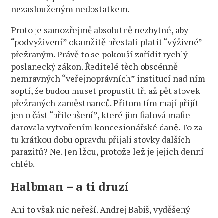
nezaslouženým nedostatkem.
Proto je samozřejmě absolutně nezbytné, aby
“podvyživení” okamžitě přestali platit “výživné”
přežraným. Právě to se pokouší zařídit rychlý
poslanecký zákon. Ředitelé těch obscénně
nemravných “veřejnoprávních” institucí nad ním
soptí, že budou muset propustit tři až pět stovek
přežraných zaměstnanců. Přitom tím mají přijít
jen o část “přilepšení”, které jim fialová mafie
darovala vytvořením koncesionářské daně. To za
tu krátkou dobu opravdu přijali stovky dalších
parazitů? Ne. Jen lžou, protože lež je jejich denní
chléb.
Halbman – a ti druzí
Ani to však nic neřeší. Andrej Babiš, vyděšený