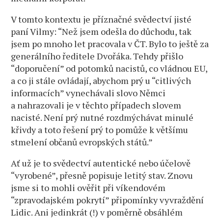
V tomto kontextu je příznačné svědectví jisté
paní Vilmy: “Než jsem odešla do důchodu, tak
jsem po mnoho let pracovala v ČT. Bylo to ještě za
generálního ředitele Dvořáka. Tehdy přišlo
“doporučení” od potomků nacistů, co vládnou EU,
a co ji stále ovládají, abychom prý u “citlivých
informacích” vynechávali slovo Němci
a nahrazovali je v těchto případech slovem
nacisté. Není prý nutné rozdmýchávat minulé
křivdy a toto řešení prý to pomůže k většímu
stmelení občanů evropských států.”
Ať už je to svědectví autentické nebo účelově
“vyrobené”, přesně popisuje letitý stav. Znovu
jsme si to mohli ověřit při víkendovém
“zpravodajském pokrytí” připomínky vyvraždění
Lidic. Ani jedinkrát (!) v poměrně obsáhlém