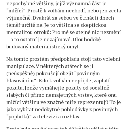
nepochybné většiny, jejíž významná část je
“mlčící”. Prostě k volbám nechodí, nebo jen zcela
výjimečně. Dvakrát za sebou ve čtrnácti dnech
téměř určitě ne. Je to většina se skeptickou
mentalitou otroků: Pro mě se stejně nic nezmění
– a to ostatní je nezajímavé. Dlouhodobě
budovaný materialistický omyl.
Na tomto prostém předpokladu stojí tato volební
manipulace. V některých státech se ji
(neúspěšně) pokoušejí obejít “povinným
hlasováním”: Kdo k volbám nepřijde, zaplatí
pokutu. Jenže vymáhejte pokuty od sociálně
slabých či přímo nemajetných vrstev, které onu
mlčící většinu ve značné míře reprezentují! To je
jako vybírat nedobytné pohledávky z povinných
“poplatků” za televizi a rozhlas.
Proto bylo pro fialovce tak důležité udělat z této