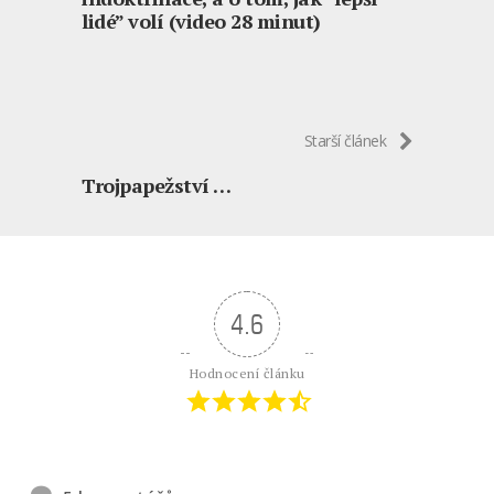
lidé” volí (video 28 minut)
Starší článek
Trojpapežství …
4.6
Hodnocení článku