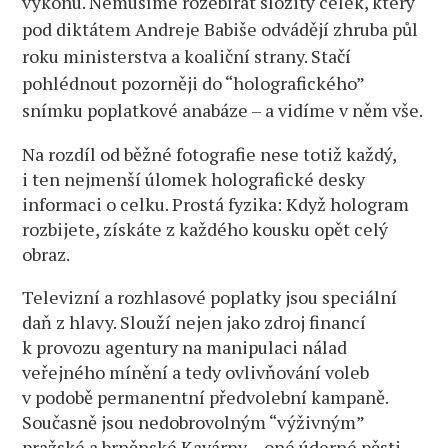
výkonu. Nemusíme rozebírat složitý celek, který
veřejnoprávně
zmizelo.
pod diktátem Andreje Babiše odvádějí zhruba půl
A nic.
roku ministerstva a koaliční strany. Stačí
Ručník,
pohlédnout pozorněji do “holografického”
nebo
snímku poplatkové anabáze – a vidíme v něm vše.
znovu
do
Na rozdíl od běžné fotografie nese totiž každý,
ringu?
i ten nejmenší úlomek holografické desky
informaci o celku. Prostá fyzika: Když hologram
rozbijete, získáte z každého kousku opět celý
obraz.
Televizní a rozhlasové poplatky jsou speciální
daň z hlavy. Slouží nejen jako zdroj financí
k provozu agentury na manipulaci nálad
veřejného mínění a tedy ovlivňování voleb
v podobě permanentní předvolební kampaně.
Současně jsou nedobrovolným “výživným”
pražské a brněnské Kavárny – oné úderné pěsti