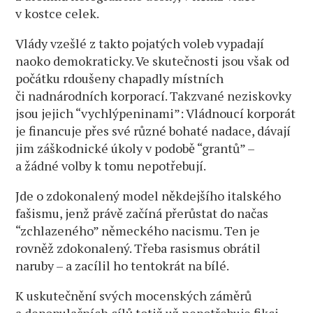
v kostce celek.
Vlády vzešlé z takto pojatých voleb vypadají
naoko demokraticky. Ve skutečnosti jsou však od
počátku rdoušeny chapadly místních
či nadnárodních korporací. Takzvané neziskovky
jsou jejich “vychlýpeninami”: Vládnoucí korporát
je financuje přes své různé bohaté nadace, dávají
jim záškodnické úkoly v podobě “grantů” –
a žádné volby k tomu nepotřebují.
Jde o zdokonalený model někdejšího italského
fašismu, jenž právě začíná přerůstat do načas
“zchlazeného” německého nacismu. Ten je
rovněž zdokonalený. Třeba rasismus obrátil
naruby – a zacílil ho tentokrát na bílé.
K uskutečnění svých mocenských záměrů