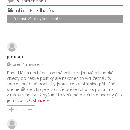
5
komentářů
Inline Feedbacks
Zobrazit všechny komentáře
pinokio
před 1 měsícem
Pana Hájka nechápu , on má velice zajímavé a hluboké
vhledy do české politiky ale nakonec to vidí černě , ty
koncesionářské poplatky jsou sice ze státního přibližně
stejné 😀 ale vtip je v tom že otěže toho rozpočtu má
v rukou vláda a až vyšumí to veřejné mínění ve hnodný čas
je mužou
…
Číst vice »
0
0