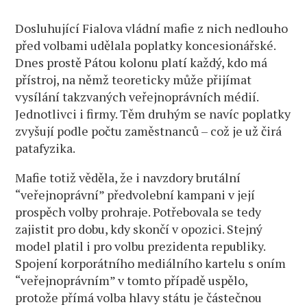
Dosluhující Fialova vládní mafie z nich nedlouho
před volbami udělala poplatky koncesionářské.
Dnes prostě Pátou kolonu platí každý, kdo má
přístroj, na němž teoreticky může přijímat
vysílání takzvaných veřejnoprávních médií.
Jednotlivci i firmy. Těm druhým se navíc poplatky
zvyšují podle počtu zaměstnanců – což je už čirá
patafyzika.
Mafie totiž věděla, že i navzdory brutální
“veřejnoprávní” předvolební kampani v její
prospěch volby prohraje. Potřebovala se tedy
zajistit pro dobu, kdy skončí v opozici. Stejný
model platil i pro volbu prezidenta republiky.
Spojení korporátního mediálního kartelu s oním
“veřejnoprávním” v tomto případě uspělo,
protože přímá volba hlavy státu je částečnou