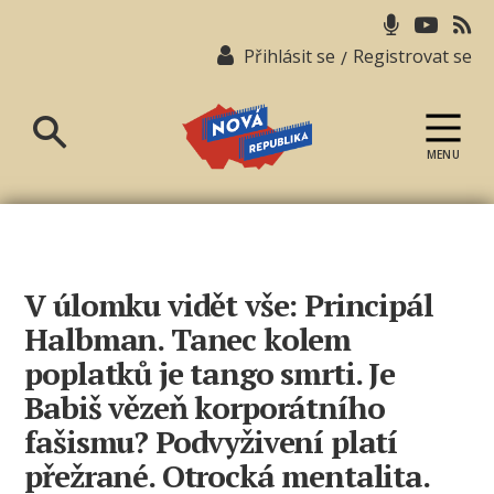
Přihlásit se
Registrovat se
/
MENU
Nová
republika
V úlomku vidět vše: Principál
Halbman. Tanec kolem
poplatků je tango smrti. Je
Babiš vězeň korporátního
fašismu? Podvyživení platí
přežrané. Otrocká mentalita.