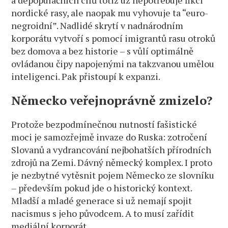
a depopulačních cílů totiž už nepotřebuje fikci
nordické rasy, ale naopak mu vyhovuje ta “euro-
negroidní”. Nadlidé skrytí v nadnárodním
korporátu vytvoří s pomocí imigrantů rasu otroků
bez domova a bez historie – s vůlí optimálně
ovládanou čipy napojenými na takzvanou umělou
inteligenci. Pak přistoupí k expanzi.
Německo veřejnoprávně zmizelo?
Protože bezpodmínečnou nutností fašistické
moci je samozřejmě invaze do Ruska: zotročení
Slovanů a vydrancování nejbohatších přírodních
zdrojů na Zemi. Dávný německý komplex. I proto
je nezbytné vytěsnit pojem Německo ze slovníku
– především pokud jde o historický kontext.
Mladší a mladé generace si už nemají spojit
nacismus s jeho původcem. A to musí zařídit
mediální korporát.