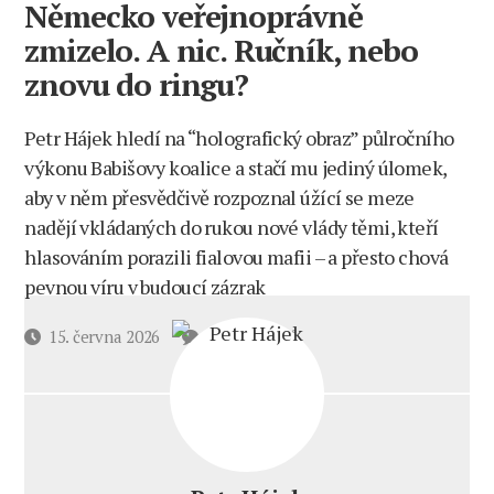
Německo veřejnoprávně
zmizelo. A nic. Ručník, nebo
znovu do ringu?
Petr Hájek hledí na “holografický obraz” půlročního
výkonu Babišovy koalice a stačí mu jediný úlomek,
aby v něm přesvědčivě rozpoznal úžící se meze
nadějí vkládaných do rukou nové vlády těmi, kteří
hlasováním porazili fialovou mafii – a přesto chová
pevnou víru v budoucí zázrak
u
Datum
15. června 2026
5 komentářů
textu
příspěvku
s
názvem
V
úlomku
vidět