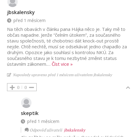
jbskalensky
před 1 měsícem
Na těch obavách v článku pana Hájka něco je. Taky mě to
občas napadne. Jenže “čelním útokem”, za současného
stavu společnosti, té chobotnici dát knock-out prostě
nejde. Chtě nechtě, musí se odsekávat jedno chapadlo za
druhým. Opozice jako souhlasí s kontrolou NKÚ. Za
současného stavu je k tomu nezbytné změnit status
ústavním zákonem.
…
Číst vice »
Naposledy upraveno před 1 měsícem uživatelem jbskalensky
0
0
skeptik
před 1 měsícem
Odpověď uživateli
jbskalensky