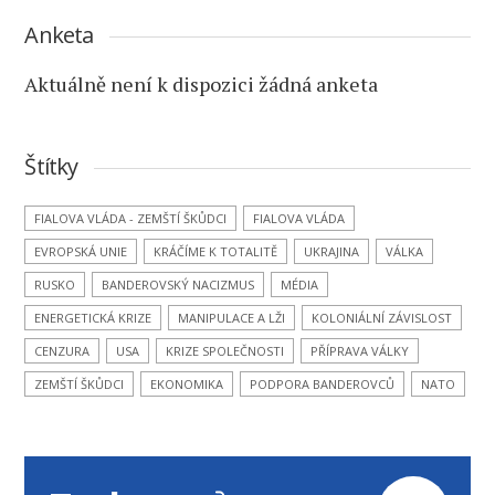
Anketa
Aktuálně není k dispozici žádná anketa
Štítky
FIALOVA VLÁDA - ZEMŠTÍ ŠKŮDCI
FIALOVA VLÁDA
EVROPSKÁ UNIE
KRÁČÍME K TOTALITĚ
UKRAJINA
VÁLKA
RUSKO
BANDEROVSKÝ NACIZMUS
MÉDIA
ENERGETICKÁ KRIZE
MANIPULACE A LŽI
KOLONIÁLNÍ ZÁVISLOST
CENZURA
USA
KRIZE SPOLEČNOSTI
PŘÍPRAVA VÁLKY
ZEMŠTÍ ŠKŮDCI
EKONOMIKA
PODPORA BANDEROVCŮ
NATO