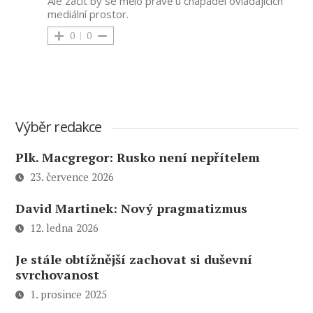
Ale začít by se mělo právě u chapadel ovládajících
mediální prostor.
0
0
Výběr redakce
Plk. Macgregor: Rusko není nepřítelem
23. července 2026
David Martinek: Nový pragmatizmus
12. ledna 2026
Je stále obtížnější zachovat si duševní
svrchovanost
1. prosince 2025