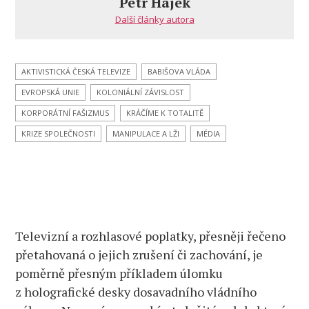
Petr Hájek
vše:
Další články autora
Principál
Halbman.
Tanec
kolem
AKTIVISTICKÁ ČESKÁ TELEVIZE
BABIŠOVA VLÁDA
poplatků
EVROPSKÁ UNIE
KOLONIÁLNÍ ZÁVISLOST
je
tango
KORPORÁTNÍ FAŠIZMUS
KRÁČÍME K TOTALITĚ
smrti.
KRIZE SPOLEČNOSTI
MANIPULACE A LŽI
MÉDIA
Je
Babiš
vězeň
korporátního
fašismu?
Podvyživení
Televizní a rozhlasové poplatky, přesněji řečeno
platí
přežrané.
přetahovaná o jejich zrušení či zachování, je
Otrocká
poměrně přesným příkladem úlomku
mentalita.
z holografické desky dosavadního vládního
Německo