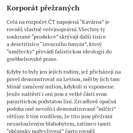
Korporát přežraných
Celá na rozpočet ČT napojená “Kavárna” je
rovněž vlastně veřejnoprávní. Všechny ty
soukromé “produkce” skrývají další tisíce
a desetitisíce “invazního hmyzu”, který
“umělecky” převádí fašistickou ideologii do
goebbelsovské praxe.
Kdyby to byly jen jejich rodiny, jež přicházejí na
povel demonstrovat na Letnou, měl by jich tam
Minář zaručený milion, kdykoli si vzpomene.
Jenže naštěstí i oni jsou z velké části svou
parazitickou podstatou líní. Zrcadlově opačná
podoba oné nevolící demoralizované “mlčící”
většiny. S tím rozdílem, že tito jsou přežraní
nezaslouženým blahobytem, zatímco tamti
“občansky podvyživení” často rovněž