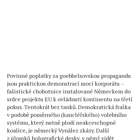
Povinné poplatky za goebbelsovskou propagandu
jsou praktickou demonstrací moci korporátu –
fašistické chobotnice instalované Německem do
srdce projektu EU k ovládnutí kontinentu na třetí
pokus. Tentokrát bez tanků. Demokratická fraška
v podobě poměrného (kancléřského) volebního
systému, který nutně plodí neakceschopné
koalice, je německý Vynález zkázy. Další
z úlomků holografické desky, v němž vidět