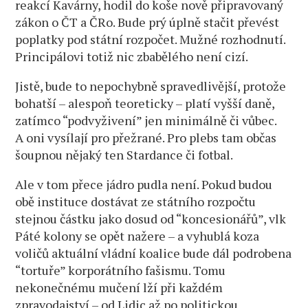
reakcí Kavárny, hodil do koše nově připravovaný
zákon o ČT a ČRo. Bude prý úplně stačit převést
poplatky pod státní rozpočet. Mužné rozhodnutí.
Principálovi totiž nic zbabělého není cizí.
Jistě, bude to nepochybně spravedlivější, protože
bohatší – alespoň teoreticky – platí vyšší daně,
zatímco “podvyživení” jen minimálně či vůbec.
A oni vysílají pro přežrané. Pro plebs tam občas
šoupnou nějaký ten Stardance či fotbal.
Ale v tom přece jádro pudla není. Pokud budou
obě instituce dostávat ze státního rozpočtu
stejnou částku jako dosud od “koncesionářů”, vlk
Páté kolony se opět nažere – a vyhublá koza
voličů aktuální vládní koalice bude dál podrobena
“tortuře” korporátního fašismu. Tomu
nekonečnému mučení lží při každém
zpravodajství – od Lidic až po politickou