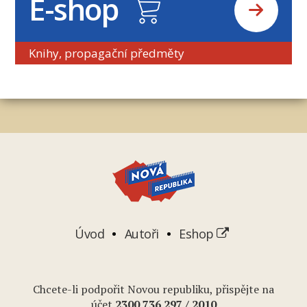
E-shop
Knihy, propagační předměty
Úvod
Autoři
Eshop
Chcete-li podpořit Novou republiku, přispějte na
účet
2
300 736 297
/ 2010