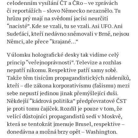
celodenním vysílání ČT a ČRo – ve zprávách
či reportážích – slovo Německo nezaznělo. Tu
hrůzu prý mají na svědomí jacísi neurčití
“nacisté”. Kde se vzali, tu se vzali. Asi UFO. Ani
Sudeťáci, kteří nedávno sněmovali v Brně, nejsou
Němci, ale přece “krajané…”
V úlomku holografické desky tak vidíme celý
princip “veřejnoprávnosti”. Televize a rozhlas
nepatří nikomu. Respektive patří samy sobě.
Takže těm tisícům propagandistických nádeníků,
kteří – dle zákona korporativismu (fašismu) mezi
sebe nepustí jedinou jinak přemýšlející duši.
Někdejší “kádrová politika” předpřevratové ČST
je proti tomu čajíček. Rozdíl je pouze v tom, že
velící důstojníci propagandistů sedí v Moskvě,
která se tentokrát jmenuje Brusel, respektive –
donedávna a možná brzy opět – Washington.