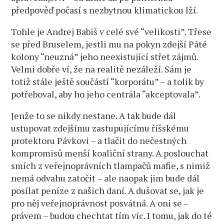
předpověď počasí s nezbytnou klimatickou lží.
Tohle je Andrej Babiš v celé své “velikosti”. Třese
se před Bruselem, jestli mu na pokyn zdejší Páté
kolony “neuzná” jeho neexistující střet zájmů.
Velmi dobře ví, že na realitě nezáleží. Sám je
totiž stále ještě součástí “korporátu” – a tolik by
potřeboval, aby ho jeho centrála “akceptovala”.
Jenže to se nikdy nestane. A tak bude dál
ustupovat zdejšímu zastupujícímu říšskému
protektoru Pávkovi – a tlačit do nečestných
kompromisů menší koaliční strany. A poslouchat
smích z veřejnoprávních tlampačů mafie, s nimiž
nemá odvahu zatočit – ale naopak jim bude dál
posílat peníze z našich daní. A dušovat se, jak je
pro něj veřejnoprávnost posvátná. A oni se –
právem – budou chechtat tím víc. I tomu, jak do té