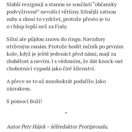
Slabší rezignují a stanou se součástí “občansky
podvyživené” nevolící většiny. Silnější zatnou
zuby a zkusí to vydržet, protože přesto je to
o chlup lepší než za Fialy.
Silní ale půjdou znovu do ringu. Navzdory
utrženým ranám. Protože hodit ručník po prvním
kole, když je ještě jedenáct před námi, mají za
zbabělost a nevíru. I s vědomím, že dát knock-out
chobotnici vypadá jako čiré šílenství.
A přece se to už mnohokrát podařilo. Jako
zázrakem.
S pomocí Boží!
*
Autor Petr Hájek – šéfredaktor Protiproudu.