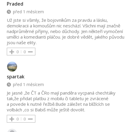
Praded
před 1 měsícem
Už jste si všimly, že bojovníkům za pravdu a lásku,
demokracii a komoušům nic neschází. Všichni mají značně
nadprůměrné příjmy, nebo důchody. Jen někteří vymočení
umělci a komedianti pláčou. Je dobré vědět, jakého původu
jsou naše elity.
0
0
spartak
před 1 měsícem
Je jasné ,že ČT a ČRo mají panděra vycpaná chechtáky
tak,že přidat platbu z mobilu či tabletu je zvrácené
a povede k nutné řežbě.Bude záležet na blížících se
volbách ,co si Babiš může ještě dovolit.
0
0