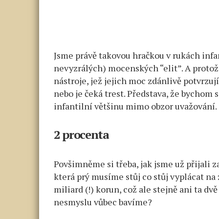
Jsme právě takovou hračkou v rukách infa
nevyzrálých) mocenských “elit”. A protož
nástroje, jež jejich moc zdánlivě potvrzuj
nebo je čeká trest. Představa, že bychom s
infantilní většinu mimo obzor uvažování.
2 procenta
Povšimněme si třeba, jak jsme už přijali 
která prý musíme stůj co stůj vyplácat na
miliard (!) korun, což ale stejně ani ta d
nesmyslu vůbec bavíme?