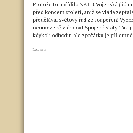
Protože to nařídilo NATO. Vojenská (údajn
před koncem století, aniž se vláda zeptala
předělával světový řád ze soupeření Výc
neomezeně vládnout Spojené státy. Tak jim
kdykoli odhodit, ale zpočátku je příjemné s
Reklama