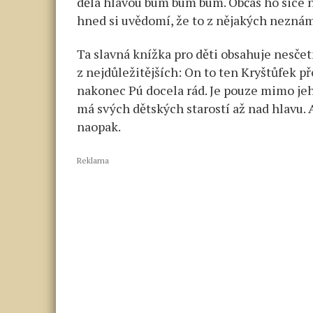
dělá hlavou bum bum bum. Občas ho sice n
válku?
hned si uvědomí, že to z nějakých neznám
Stárnoucí
komik
Ta slavná knížka pro děti obsahuje nesče
s Macinkov
z nejdůležitějších: On to ten Kryštůfek 
plachtou.
nakonec Pú docela rád. Je pouze mimo jeho
Recept
má svých dětských starostí až nad hlavu. 
na
hradní
naopak.
mrtvici
a sebelikvid
Reklama
Kavčích
hor.
Dva
v jednom:
Změnit
žánr
a vyklouzno