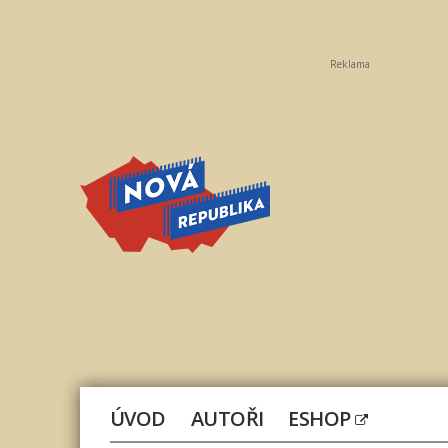
Reklama
Nová
republika
ÚVOD
AUTOŘI
ESHOP