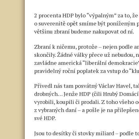
2 procenta HDP bylo “výpalným” za to, že
o suverenitě opět smíme být poníženým 
většinu zbraní budeme nakupovat od ní.
Zbraní k ničemu, protože – nejen podle 
skončily. Žádné války přece už nebudou, n
zavládne americká “liberální demokracie
pravidelný roční poplatek za vstup do “kl
Přivedl nás tam posvátný Václav Havel, ta
drobných… Jenže HDP (čili Hrubý Domácí 
vyrobili, koupili či prodali. Z toho všeho
z vybraných daní – a pošle je na přilepše
své HDP.
Jsou to desítky či stovky miliard – podle