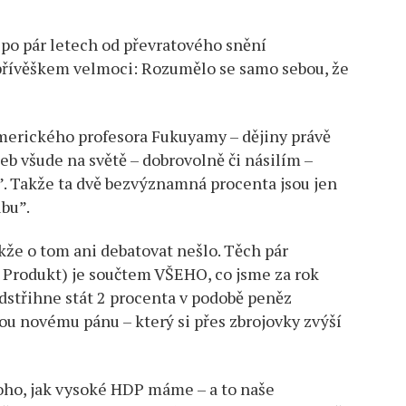
 po pár letech od převratového snění
přívěškem velmoci: Rozumělo se samo sebou, že
amerického profesora Fukuyamy – dějiny právě
eb všude na světě – dobrovolně či násilím –
”. Takže ta dvě bezvýznamná procenta jsou jen
ubu”.
kže o tom ani debatovat nešlo. Těch pár
Produkt) je součtem VŠEHO, co jsme za rok
 odstřihne stát 2 procenta v podobě peněz
nou novému pánu – který si přes zbrojovky zvýší
 toho, jak vysoké HDP máme – a to naše