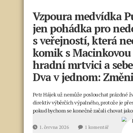
Vzpoura medvídka Pú:
jen pohádka pro nedo
s veřejností, která n
komik s Macinkovou 
hradní mrtvici a sebe
Dva v jednom: Změni
Petr Hájek už nemůže poslouchat prázdné žvá
direktiv výběrčích výpalného, protože je přes
pokud bychom se konečně začali chovat jako 
u
Datum
1. června 2026
1 komentář