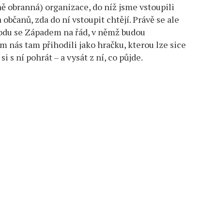
ě obranná) organizace, do níž jsme vstoupili
 občanů, zda do ní vstoupit chtějí. Právě se ale
hodu se Západem na řád, v němž budou
 nás tam přihodili jako hračku, kterou lze sice
i s ní pohrát – a vysát z ní, co půjde.