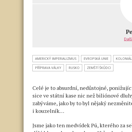
textu
příspěvku
s
názvem
Vzpoura
medvídka
Pe
Pú:
Dalš
Souboj
o 2
procenta
AMERICKÝ IMPERIALIZMUS
EVROPSKÁ UNIE
KOLONIÁL
je
PŘÍPRAVA VÁLKY
RUSKO
ZEMŠTÍ ŠKŮDCI
jen
pohádka
pro
Celé je to absurdní, nedůstojné, ponižuj
nedospělé.
sice ve státní kase nic než biliónové dluhy
Co
zabýváme, jako by to byl nějaký nezměnit
udělat
i kouzelník…
s veřejností
která
Jsme jako ten medvídek Pú, kterého za se
nechce