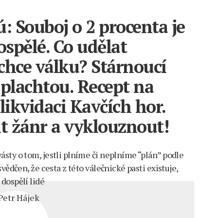
 Souboj o 2 procenta je
spělé. Co udělat
echce válku? Stárnoucí
plachtou. Recept na
likvidaci Kavčích hor.
t žánr a vyklouznout!
sty o tom, jestli plníme či neplníme “plán” podle
vědčen, že cesta z této válečnické pasti existuje,
dospělí lidé