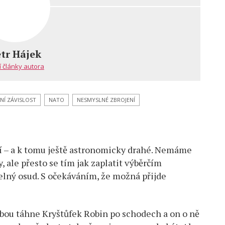
tr Hájek
í články autora
NÍ ZÁVISLOST
NATO
NESMYSLNÉ ZBROJENÍ
ící – a k tomu ještě astronomicky drahé. Nemáme
, ale přesto se tím jak zaplatit výběrčím
elný osud. S očekáváním, že možná přijde
,
bou táhne Kryštůfek Robin po schodech a on o ně