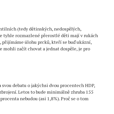
ntilních (tedy dětinských, nedospělých,
e tyhle rozmazlené přerostlé děti mají v rukách
í, přijímáme úlohu prcků, kteří se buď ukázní,
e mohli začít chovat a jednat dospěle, je pro
za svou debatu o jakýchsi dvou procentech HDP,
 zbrojení. Letos to bude minimálně zhruba 155
vě procenta nebudou (asi 1,8%). Proč se o tom