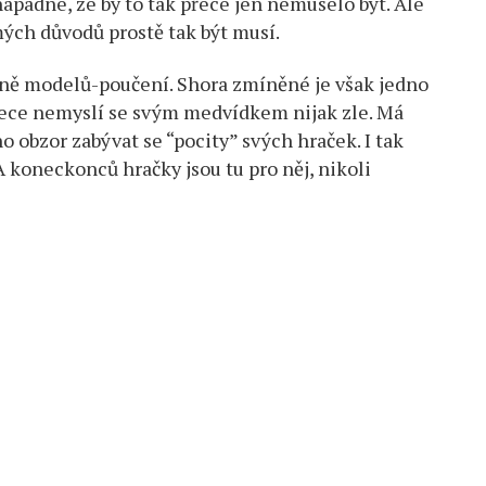
apadne, že by to tak přece jen nemuselo být. Ale
ých důvodů prostě tak být musí.
tně modelů-poučení. Shora zmíněné je však jedno
ou
přece nemyslí se svým medvídkem nijak zle. Má
 obzor zabývat se “pocity” svých hraček. I tak
A koneckonců hračky jsou tu pro něj, nikoli
aci
ut!