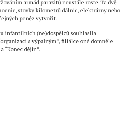
žováním armád parazitů neustále roste. Ta dvě
ocnic, stovky kilometrů dálnic, elektrárny nebo
řejných peněz vytvořit.
ku infantilních (ne)dospělců souhlasila
 “organizaci s výpalným”, filiálce oné domněle
a “Konec dějin”.