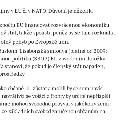
jiny v EU či v NATO. Důvodů je několik.
ozpočtu EU financovat rozvrácenou ekonomiku
ný stát, takže spousta peněz by se tam rozkradla.
olný pohyb po Evropské unii.
Ruskem. Lisabonská smlouva (platná od 2009)
annou politiku (SBOP) EU zavedením doložky
Ta stanoví, že pokud je členský stát napaden,
prostředky.
ako občané EU zůstat a mohli by se sem navíc
 navrátivší se vojáci z fronty by určitě nepřispěli
 unie mohou svobodně pobývat v jakékoliv zemi
ou ze základních svobod zaručenou občanům na