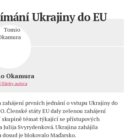
jímání Ukrajiny do EU
ní
o Okamura
ání
í články autora
 zahájení prvních jednání o vstupu Ukrajiny do
O. Členské státy EU daly zelenou zahájení
 skupině témat týkající se přístupových
 Julija Svyrydenková. Ukrajina zahájila
a dosud je blokovalo Maďarsko.