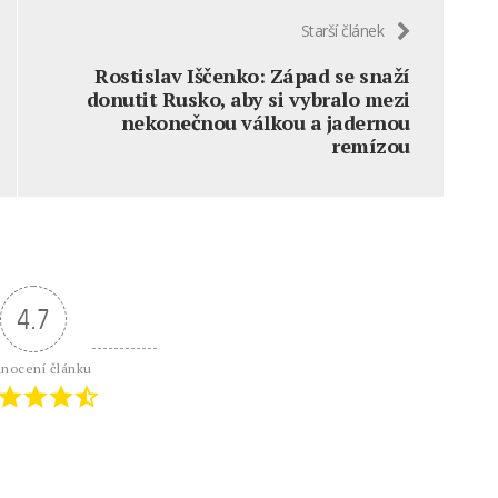
Starší článek
Rostislav Iščenko: Západ se snaží
donutit Rusko, aby si vybralo mezi
nekonečnou válkou a jadernou
remízou
4.7
nocení článku