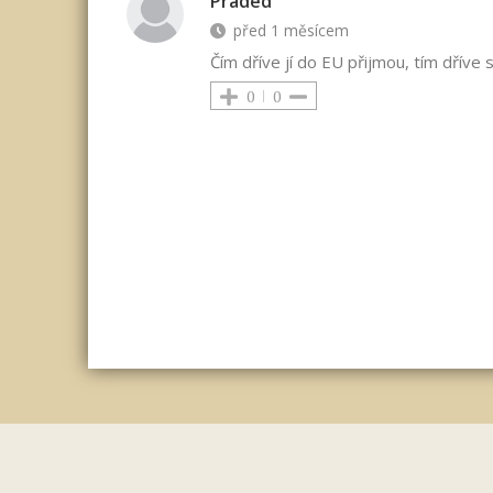
Praded
před 1 měsícem
Čím dříve jí do EU přijmou, tím dříve 
0
0