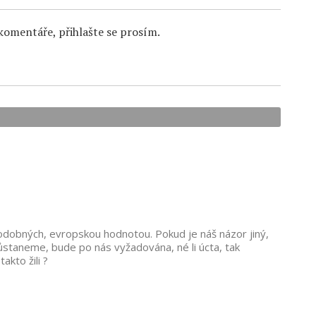
komentáře, přihlašte se prosím.
odobných, evropskou hodnotou. Pokud je náš názor jiný,
ůstaneme, bude po nás vyžadována, né li úcta, tak
akto žili ?