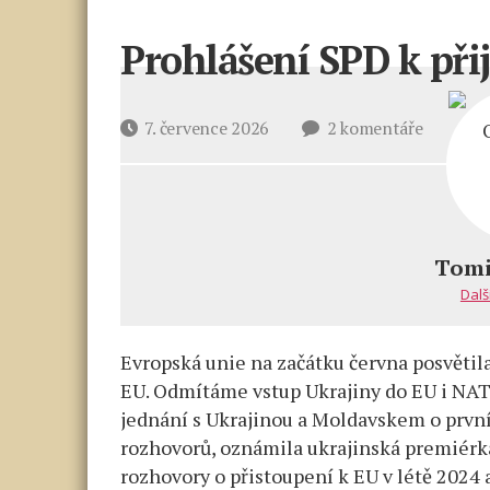
Prohlášení SPD k při
u
Datum
7. července 2026
2 komentáře
textu
příspěvku
s
názvem
Prohláše
SPD
Tomi
k přijím
Dalš
Ukrajiny
do
Evropská unie na začátku června posvětila
EU
EU. Odmítáme vstup Ukrajiny do EU i NAT
jednání s Ukrajinou a Moldavskem o první
rozhovorů, oznámila ukrajinská premiérka
rozhovory o přistoupení k EU v létě 2024 