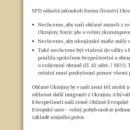
SPD odmítá jakoukoli formu členství Ukra
Nechceme, aby naši občané museli z r
Ukrajiny. Navíc jde o velmi zkorumpova
Nechceme, aby ukrajinské mafie měly v
Také nechceme být vtaženi do války s 
posílila společnou bezpečnostní a obr
o vzájemné obraně (čl. 42 odst. 7 SEU). 
ostatní musí poskytnout pomoc všemi 
Občané Ukrajiny by v naší zemi též mohli j
stěhovat další imigranti z Ukrajiny. A bývalí
k bezpečnosti naší země. Občané Evropské
Evropské unie – volný pohyb osob je jedn
základě unijního práva.