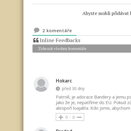
Abyste mohli přidávat 
2
komentáře
Inline Feedbacks
Zobrazit všechny komentáře
Hokarc
před 30 dny
Patrně, je adorace Bandery a jemu p
jako že je, nepatříme do EU. Pokud z
alespoň loajalita. Kdo jsme, abychom t
0
0