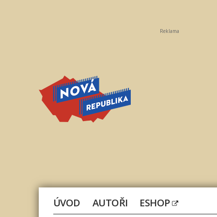
Reklama
Nová
republika
ÚVOD
AUTOŘI
ESHOP