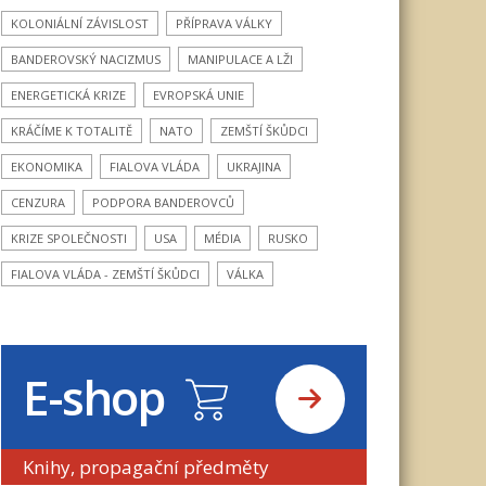
KOLONIÁLNÍ ZÁVISLOST
PŘÍPRAVA VÁLKY
BANDEROVSKÝ NACIZMUS
MANIPULACE A LŽI
ENERGETICKÁ KRIZE
EVROPSKÁ UNIE
KRÁČÍME K TOTALITĚ
NATO
ZEMŠTÍ ŠKŮDCI
EKONOMIKA
FIALOVA VLÁDA
UKRAJINA
CENZURA
PODPORA BANDEROVCŮ
KRIZE SPOLEČNOSTI
USA
MÉDIA
RUSKO
FIALOVA VLÁDA - ZEMŠTÍ ŠKŮDCI
VÁLKA
E-shop
Knihy, propagační předměty