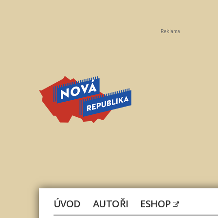
Reklama
Nová
republika
ÚVOD
AUTOŘI
ESHOP