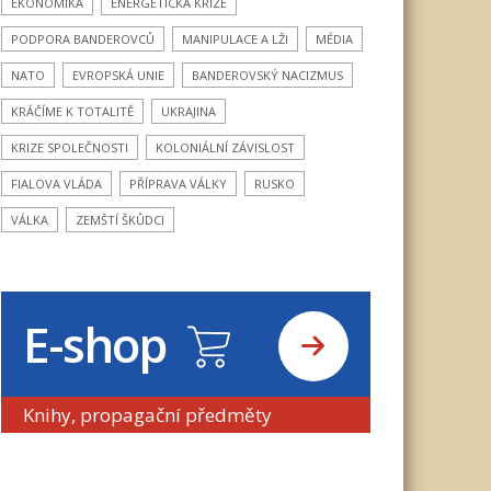
EKONOMIKA
ENERGETICKÁ KRIZE
PODPORA BANDEROVCŮ
MANIPULACE A LŽI
MÉDIA
NATO
EVROPSKÁ UNIE
BANDEROVSKÝ NACIZMUS
KRÁČÍME K TOTALITĚ
UKRAJINA
KRIZE SPOLEČNOSTI
KOLONIÁLNÍ ZÁVISLOST
FIALOVA VLÁDA
PŘÍPRAVA VÁLKY
RUSKO
VÁLKA
ZEMŠTÍ ŠKŮDCI
E-shop
Knihy, propagační předměty