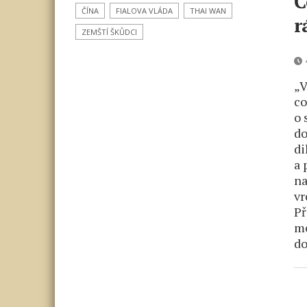
Č
ČÍNA
FIALOVA VLÁDA
THAI WAN
r
ZEMŠTÍ ŠKŮDCI
„V
co
o 
do
di
a 
na
vr
Př
me
do