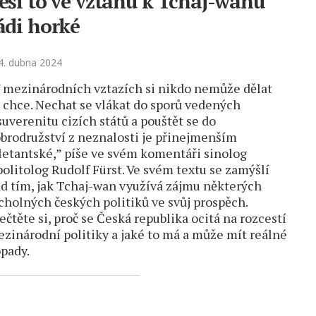
eši to ve vztahu k Tchaj-wanu
ádi horké
4. dubna 2024
 mezinárodních vztazích si nikdo nemůže dělat
 chce. Nechat se vlákat do sporů vedených
suverenitu cizích států a pouštět se do
brodružství z neznalosti je přinejmenším
letantské,” píše ve svém komentáři sinolog
politolog Rudolf Fürst. Ve svém textu se zamýšlí
d tím, jak Tchaj-wan využívá zájmu některých
cholných českých politiků ve svůj prospěch.
ečtěte si, proč se Česká republika ocitá na rozcestí
zinárodní politiky a jaké to má a může mít reálné
pady.