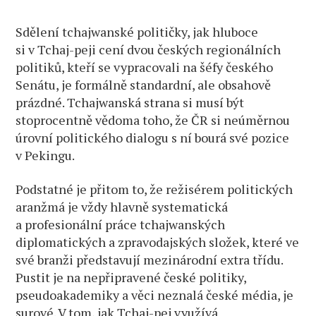
Sdělení tchajwanské političky, jak hluboce
si v Tchaj-peji cení dvou českých regionálních
politiků, kteří se vypracovali na šéfy českého
Senátu, je formálně standardní, ale obsahově
prázdné. Tchajwanská strana si musí být
stoprocentně vědoma toho, že ČR si neúměrnou
úrovní politického dialogu s ní bourá své pozice
v Pekingu.
Podstatné je přitom to, že režisérem politických
aranžmá je vždy hlavně systematická
a profesionální práce tchajwanských
diplomatických a zpravodajských složek, které ve
své branži představují mezinárodní extra třídu.
Pustit je na nepřipravené české politiky,
pseudoakademiky a věci neznalá české média, je
surové. V tom, jak Tchaj-pej využívá