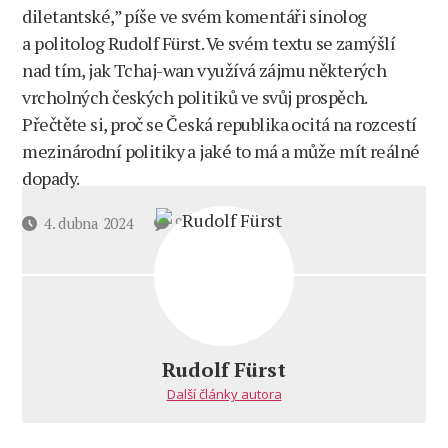
diletantské,” píše ve svém komentáři sinolog
a politolog Rudolf Fürst. Ve svém textu se zamýšlí
nad tím, jak Tchaj-wan využívá zájmu některých
vrcholných českých politiků ve svůj prospěch.
Přečtěte si, proč se Česká republika ocitá na rozcestí
mezinárodní politiky a jaké to má a může mít reálné
dopady.
u
Datum
4. dubna 2024
9 komentářů
textu
příspěvku
s
názvem
Češi
to
ve
Rudolf Fürst
vztahu
Další články autora
k Tchaj-
wanu
rádi