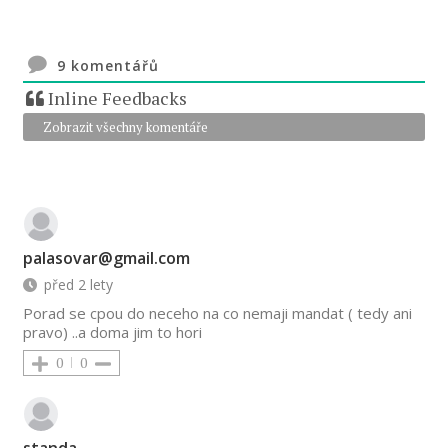
9
komentářů
Inline Feedbacks
Zobrazit všechny komentáře
palasovar@gmail.com
před 2 lety
Porad se cpou do neceho na co nemaji mandat ( tedy ani
pravo) ..a doma jim to hori
0
0
standa