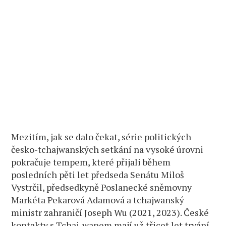
Mezitím, jak se dalo čekat, série politických
česko-tchajwanských setkání na vysoké úrovni
pokračuje tempem, které přijali během
posledních pěti let předseda Senátu Miloš
Vystrčil, předsedkyně Poslanecké sněmovny
Markéta Pekarová Adamová a tchajwanský
ministr zahraničí Joseph Wu (2021, 2023). České
kontakty s Tchaj-wanem mají už třicet let trvání