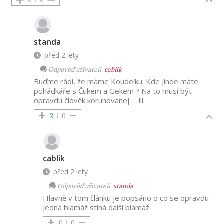
standa
před 2 lety
Odpověď uživateli
cablik
Buďme rádi, že máme Koudelku. Kde jinde máte
pohádkáře s Čukem a Gekem ? Na to musí být
opravdu člověk korunovanej … !!!
2
0
cablik
před 2 lety
Odpověď uživateli
standa
Hlavně v tom článku je popsáno o co se opravdu
jedná blamáž stíhá další blamáž.
0
0