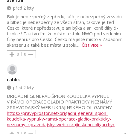
před 2 lety
Býk je nebezpečný zepředu, kůň je nebezpečný zezadu
a blbec je nebezpečný ze všech stran, takové je teď
Česko, které nepředstavuje ani býka a ani koně díky 5-
tikolce ! Tak tvrdím, že místo u stolu NWO pod vedením
Číny není už pro Česko. Česko má jisté místo v Západním
skanzenu a také bez místa u stolu.
…
Číst vice »
0
0
cablik
před 2 lety
BRIGÁDNÍ GENERÁL-ŠPION KOUDELKA VYPNUL
V RÁMCI OPERACE GLADIO PRAKTICKY NEZNÁMÝ
ZPRAVODAJSKÝ WEB UKRAJINSKÉHO OLIGARCHY
https://pravyprostor.net/brigadni-general-spion-
koudelka-vypnul-v-ramci-operace-gladio-prakticky-
neznamy-zpravodajsky-web-ukrajinskeho-oligarchy/
0
0