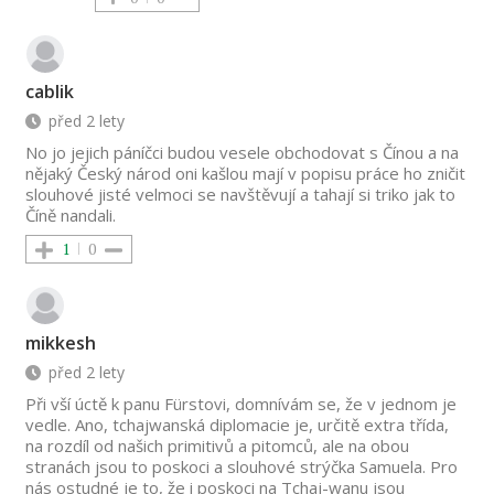
cablik
před 2 lety
No jo jejich páníčci budou vesele obchodovat s Čínou a na
nějaký Český národ oni kašlou mají v popisu práce ho zničit
slouhové jisté velmoci se navštěvují a tahají si triko jak to
Číně nandali.
1
0
mikkesh
před 2 lety
Při vší úctě k panu Fürstovi, domnívám se, že v jednom je
vedle. Ano, tchajwanská diplomacie je, určitě extra třída,
na rozdíl od našich primitivů a pitomců, ale na obou
stranách jsou to poskoci a slouhové strýčka Samuela. Pro
nás ostudné je to, že i poskoci na Tchaj-wanu jsou