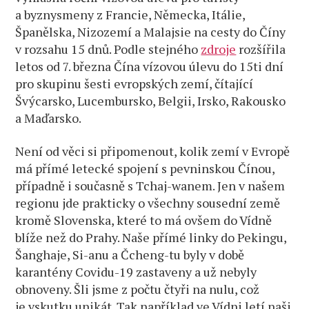
a byznysmeny z Francie, Německa, Itálie,
Španělska, Nizozemí a Malajsie na cesty do Číny
v rozsahu 15 dnů. Podle stejného
zdroje
rozšířila
letos od 7. března Čína vízovou úlevu do 15ti dní
pro skupinu šesti evropských zemí, čítající
Švýcarsko, Lucembursko, Belgii, Irsko, Rakousko
a Maďarsko.
Není od věci si připomenout, kolik zemí v Evropě
má přímé letecké spojení s pevninskou Čínou,
případně i současně s Tchaj-wanem. Jen v našem
regionu jde prakticky o všechny sousední země
kromě Slovenska, které to má ovšem do Vídně
blíže než do Prahy. Naše přímé linky do Pekingu,
Šanghaje, Si-anu a Čcheng-tu byly v době
karantény Covidu-19 zastaveny a už nebyly
obnoveny. Šli jsme z počtu čtyři na nulu, což
je vskutku unikát. Tak například ve Vídni letí naši