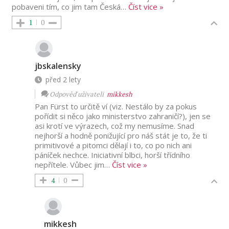
pobaveni tím, co jim tam Česká
…
Číst vice »
1
0
jbskalensky
před 2 lety
Odpověď uživateli
mikkesh
Pan Fürst to určitě ví (viz. Nestálo by za pokus
pořídit si něco jako ministerstvo zahraničí?), jen se
asi krotí ve výrazech, což my nemusíme. Snad
nejhorší a hodně ponižující pro náš stát je to, že ti
primitivové a pitomci dělají i to, co po nich ani
páníček nechce. Iniciativní blbci, horší třídního
nepřítele. Vůbec jim
…
Číst vice »
4
0
mikkesh