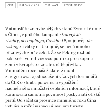
horké
ČÍNA
FIALOVA VLÁDA
THAI WAN
ZEMŠTÍ ŠKŮDCI
V atmosféře znervóznělých vztahů Evropské unie
s Čínou, v průběhu kampaní
strategické
rivality
,
decouplingu
,
Covidu-19
, nejnověji
de-
riskingu
a války na Ukrajině, se nedá mnoho
příznivých zpráv čekat. Že se Peking rozhodl
pokusně uvolnit vízovou politiku pro skupinu
zemí v Evropě, to lze ale určitě přivítat.
V minulém roce naši žadatelé mohli
zaregistrovat zjednodušení vízových formulářů
do ČLR o zhruba polovinu a vypuštění
nadměrného množství osobních informací, které
korunovala samotná povinnost poskytnutí otisků
prstů. Od začátku prosince minulého roku Čína
vyhlásila roční vízovou úlevu pro turisty