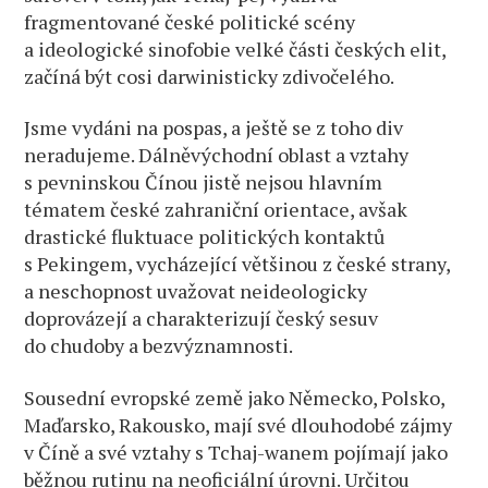
fragmentované české politické scény
a ideologické sinofobie velké části českých elit,
začíná být cosi darwinisticky zdivočelého.
Jsme vydáni na pospas, a ještě se z toho div
neradujeme. Dálněvýchodní oblast a vztahy
s pevninskou Čínou jistě nejsou hlavním
tématem české zahraniční orientace, avšak
drastické fluktuace politických kontaktů
s Pekingem, vycházející většinou z české strany,
a neschopnost uvažovat neideologicky
doprovázejí a charakterizují český sesuv
do chudoby a bezvýznamnosti.
Sousední evropské země jako Německo, Polsko,
Maďarsko, Rakousko, mají své dlouhodobé zájmy
v Číně a své vztahy s Tchaj-wanem pojímají jako
běžnou rutinu na neoficiální úrovni. Určitou