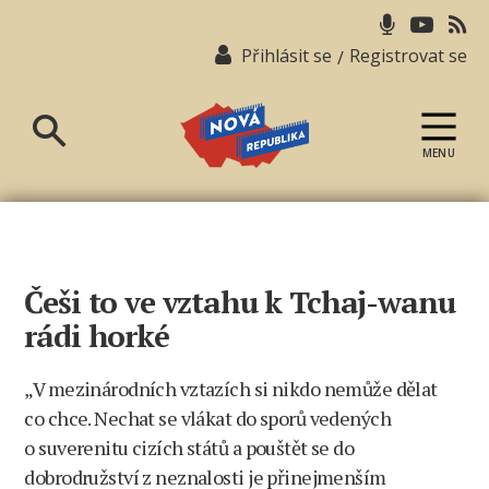
Přihlásit se
Registrovat se
/
MENU
Nová
republika
Češi to ve vztahu k Tchaj-wanu
rádi horké
„V mezinárodních vztazích si nikdo nemůže dělat
co chce. Nechat se vlákat do sporů vedených
o suverenitu cizích států a pouštět se do
dobrodružství z neznalosti je přinejmenším