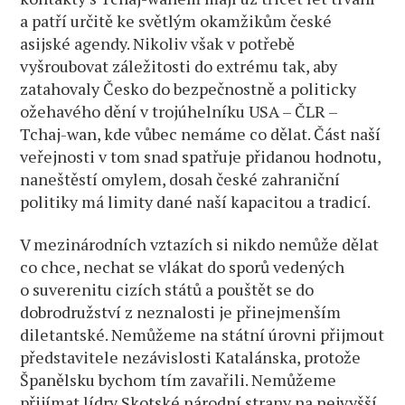
a patří určitě ke světlým okamžikům české
asijské agendy. Nikoliv však v potřebě
vyšroubovat záležitosti do extrému tak, aby
zatahovaly Česko do bezpečnostně a politicky
ožehavého dění v trojúhelníku USA – ČLR –
Tchaj-wan, kde vůbec nemáme co dělat. Část naší
veřejnosti v tom snad spatřuje přidanou hodnotu,
naneštěstí omylem, dosah české zahraniční
politiky má limity dané naší kapacitou a tradicí.
V mezinárodních vztazích si nikdo nemůže dělat
co chce, nechat se vlákat do sporů vedených
o suverenitu cizích států a pouštět se do
dobrodružství z neznalosti je přinejmenším
diletantské. Nemůžeme na státní úrovni přijmout
představitele nezávislosti Katalánska, protože
Španělsku bychom tím zavařili. Nemůžeme
přijímat lídry Skotské národní strany na nejvyšší