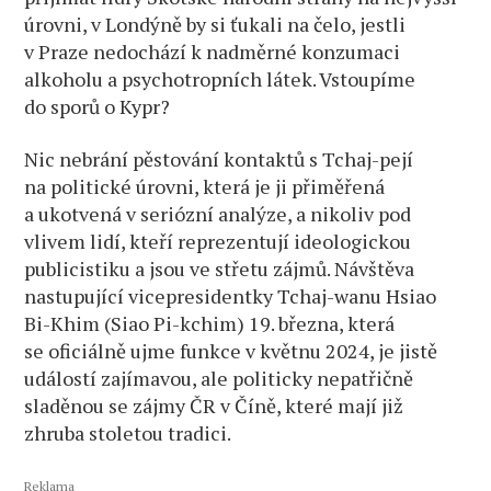
úrovni, v Londýně by si ťukali na čelo, jestli
v Praze nedochází k nadměrné konzumaci
alkoholu a psychotropních látek. Vstoupíme
do sporů o Kypr?
Nic nebrání pěstování kontaktů s Tchaj-pejí
na politické úrovni, která je ji přiměřená
a ukotvená v seriózní analýze, a nikoliv pod
vlivem lidí, kteří reprezentují ideologickou
publicistiku a jsou ve střetu zájmů. Návštěva
nastupující vicepresidentky Tchaj-wanu Hsiao
Bi-Khim (Siao Pi-kchim) 19. března, která
se oficiálně ujme funkce v květnu 2024, je jistě
událostí zajímavou, ale politicky nepatřičně
sladěnou se zájmy ČR v Číně, které mají již
zhruba stoletou tradici.
Reklama