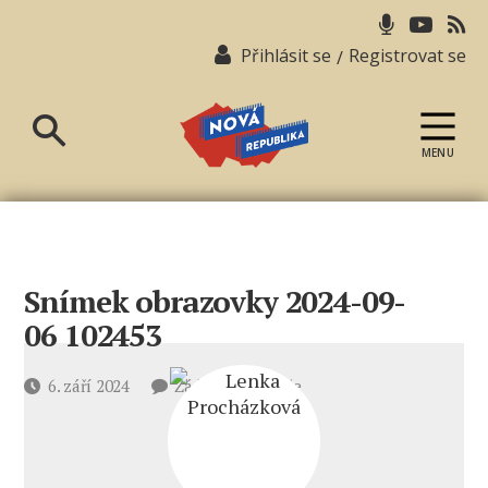
Přihlásit se
Registrovat se
/
MENU
Nová
republika
Snímek obrazovky 2024-09-
06 102453
u
Datum
6. září 2024
Žádné komentáře
textu
příspěvku
s
názvem
Snímek