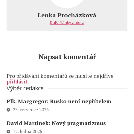
obrazovky
2024-
Lenka Procházková
09-
Další články autora
06 102453
Napsat komentář
Pro přidávání komentářů se musíte nejdříve
přihlásit
.
Výběr redakce
Plk. Macgregor: Rusko není nepřítelem
23. července 2026
David Martinek: Nový pragmatizmus
12. ledna 2026