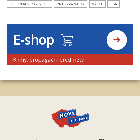
KOLONIÁLNÍ ZÁVISLOST
PŘÍPRAVA VÁLKY
VÁLKA
USA
E-shop
Knihy, propagační předměty