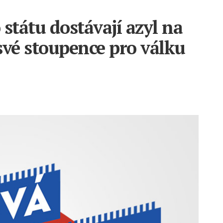
státu dostávají azyl na
 své stoupence pro válku