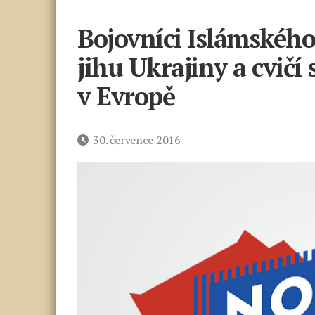
Bojovníci Islámského 
jihu Ukrajiny a cvičí
v Evropě
Datum
30. července 2016
příspěvku