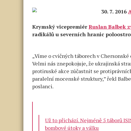
30. 7. 2016
Krymský vicepremiér
Ruslan Balbek z
radikálů u severních hranic poloostro
„Víme o cvičných táborech v Chersonské ob
Velmi nás znepokojuje, že ukrajinská st
protiruské akce zúčastnit se protiprávníc
paralelní mocenské struktury,” řekl Bal
poslanci.
Už to přichází. Nejméně 5 táborů ISI
bombové útoky a válku