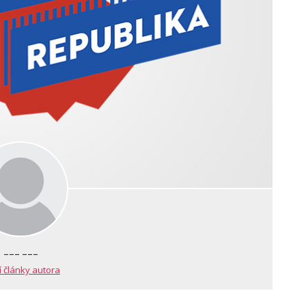
--- ---
í články autora