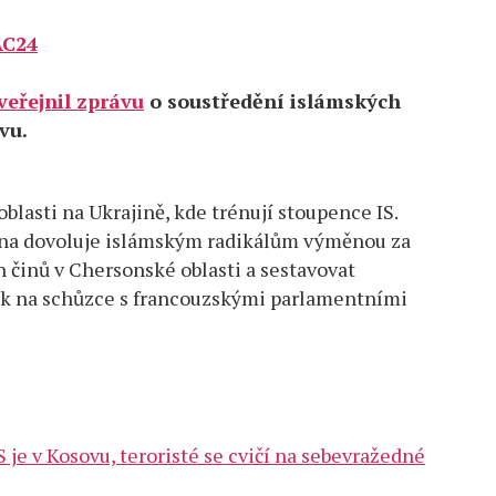
AC24
veřejnil zprávu
o soustředění islámských
vu.
lasti na Ukrajině, kde trénují stoupence IS.
rana dovoluje islámským radikálům výměnou za
h činů v Chersonské oblasti a sestavovat
bek na schůzce s francouzskými parlamentními
S je v Kosovu, teroristé se cvičí na sebevražedné