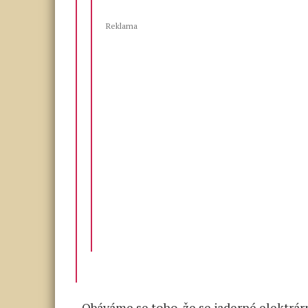
Reklama
„Obáváme se toho, že se jaderné elektrá