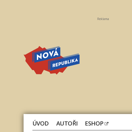
Reklama
Nová
republika
ÚVOD
AUTOŘI
ESHOP