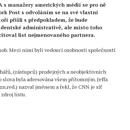
A s manažery amerických médií se pro ně
rk Post s odvoláním se na své vlastní
oři přišli s předpokladem, že bude
dentské administrativě, ale místo toho
citoval list nejmenovaného partnera.
osob. Mezi nimi byli vedoucí osobnosti společností
lhářů, (zástupců) prodejných a neobjektivních
o slova byla adresována všem přítomným. Jeffa
.red.) nazval jménem a řekl, že CNN je síť
zdroj listu.