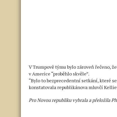
V Trumpově týmu bylo zároveň řečeno, že 
v Americe “proběhlo skvěle”.
“Bylo to bezprecedentní setkání, které s
konstatovala republikánova mluvčí Kelli
Pro Novou republiku vybrala a přeložila P