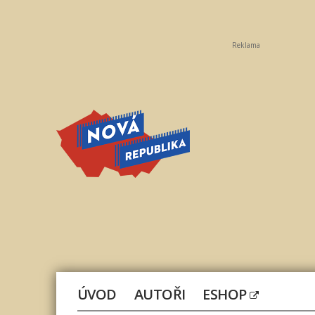
Reklama
Nová
republika
ÚVOD
AUTOŘI
ESHOP