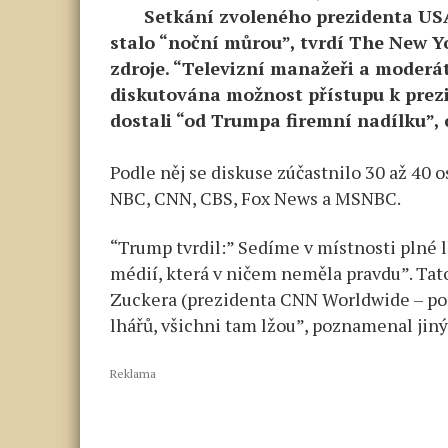
Setkání zvoleného prezidenta US
stalo “noční můrou”, tvrdí The New Yo
zdroje. “Televizní manažeři a moderát
diskutována možnost přístupu k prezi
dostali “od Trumpa firemní nadílku”, 
Podle něj se diskuse zúčastnilo 30 až 40 
NBC, CNN, CBS, Fox News a MSNBC.
“Trump tvrdil:” Sedíme v místnosti plné 
médií, která v ničem neměla pravdu”. Tat
Zuckera (prezidenta CNN Worldwide – pozn
lhářů, všichni tam lžou”, poznamenal jiný 
Reklama