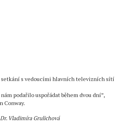
setkání s vedoucími hlavních televizních sítí
e nám podařilo uspořádat během dvou dní”,
en Conway.
hDr. Vladimíra Grulichová