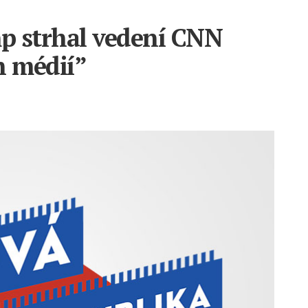
p strhal vedení CNN
h médií”