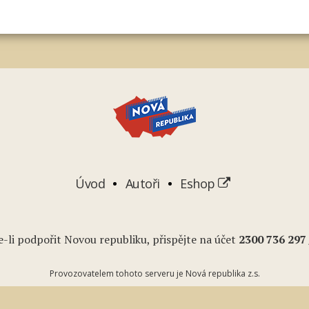
Úvod
Autoři
Eshop
-li podpořit Novou republiku, přispějte na účet
2
300 736 297
Provozovatelem tohoto serveru je Nová republika z.s.
Podcasty
Youtube
RSS