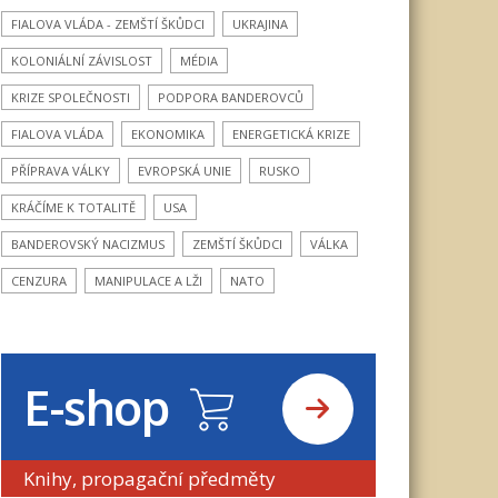
FIALOVA VLÁDA - ZEMŠTÍ ŠKŮDCI
UKRAJINA
KOLONIÁLNÍ ZÁVISLOST
MÉDIA
KRIZE SPOLEČNOSTI
PODPORA BANDEROVCŮ
FIALOVA VLÁDA
EKONOMIKA
ENERGETICKÁ KRIZE
PŘÍPRAVA VÁLKY
EVROPSKÁ UNIE
RUSKO
KRÁČÍME K TOTALITĚ
USA
BANDEROVSKÝ NACIZMUS
ZEMŠTÍ ŠKŮDCI
VÁLKA
CENZURA
MANIPULACE A LŽI
NATO
E-shop
Knihy, propagační předměty