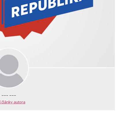
--- ---
í články autora