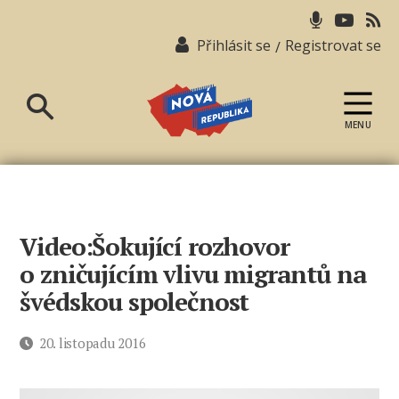
Přihlásit se
Registrovat se
/
MENU
Nová
republika
Video:Šokující rozhovor
o zničujícím vlivu migrantů na
švédskou společnost
Datum
20. listopadu 2016
příspěvku