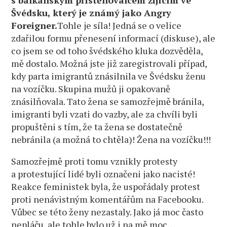
Švédsku, který je známý jako Angry
Foreigner.
Tohle je síla! Jedná se o velice
zdařilou formu přenesení informací (diskuse), ale
co jsem se od toho švédského kluka dozvěděla,
mě dostalo. Možná jste již zaregistrovali případ,
kdy parta imigrantů znásilnila ve Švédsku ženu
na vozíčku. Skupina mužů ji opakovaně
znásilňovala. Tato žena se samozřejmě bránila,
imigranti byli vzati do vazby, ale za chvíli byli
propuštěni s tím, že ta žena se dostatečně
nebránila (a možná to chtěla)! Žena na vozíčku!!!
Samozřejmě proti tomu vznikly protesty
a protestující lidé byli označeni jako nacisté!
Reakce feministek byla, že uspořádaly protest
proti nenávistným komentářům na Facebooku.
Vůbec se této ženy nezastaly. Jako já moc často
nepláču, ale tohle bylo už i na mě moc…