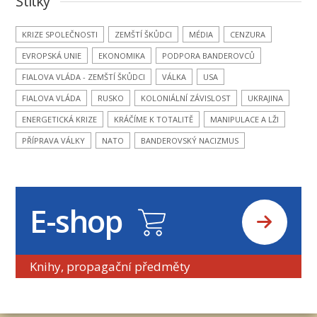
Štítky
KRIZE SPOLEČNOSTI
ZEMŠTÍ ŠKŮDCI
MÉDIA
CENZURA
EVROPSKÁ UNIE
EKONOMIKA
PODPORA BANDEROVCŮ
FIALOVA VLÁDA - ZEMŠTÍ ŠKŮDCI
VÁLKA
USA
FIALOVA VLÁDA
RUSKO
KOLONIÁLNÍ ZÁVISLOST
UKRAJINA
ENERGETICKÁ KRIZE
KRÁČÍME K TOTALITĚ
MANIPULACE A LŽI
PŘÍPRAVA VÁLKY
NATO
BANDEROVSKÝ NACIZMUS
E-shop
Knihy, propagační předměty