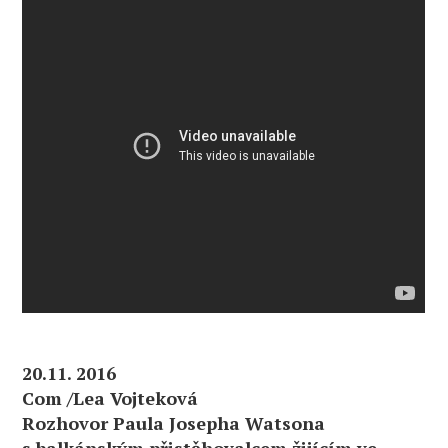
20.11.2016
Redakce
3
Kategorie:
Multikulturní soužití
20.11. 2016
Com /Lea Vojteková
Rozhovor Paula Josepha Watsona
s balkánským přistěhovalcem žijícím ve