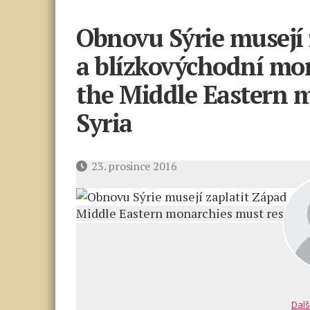
Obnovu Sýrie musejí 
a blízkovýchodní mo
the Middle Eastern 
Syria
Datum
23. prosince 2016
příspěvku
Dalš