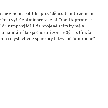
 nutné změnit politiku prováděnou těmito zeměmi
nému vyřešení situace v zemi. Dne 16. prosince
d Trump vyjádřil, že Spojené státy by měly
humanitární bezpečnostní zónu v Sýrii s tím, že
tím na mysli vlivné sponzory takzvané “umírněné”