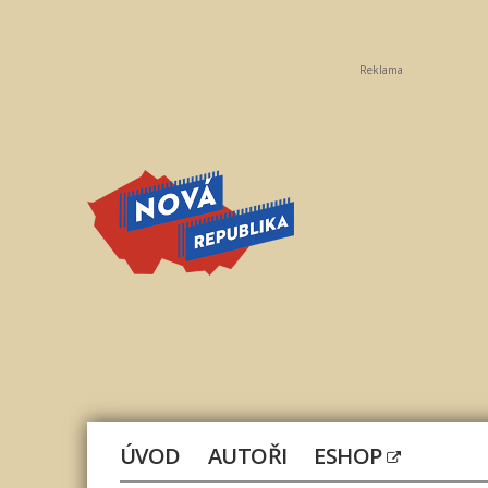
Reklama
Nová
republika
ÚVOD
AUTOŘI
ESHOP