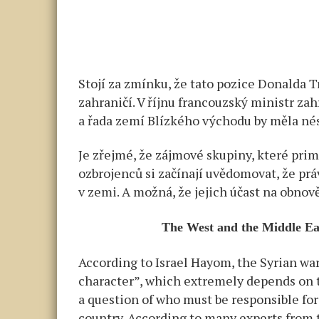
Stojí za zmínku, že tato pozice Donalda
zahraničí. V říjnu francouzský ministr za
a řada zemí Blízkého východu by měla né
Je zřejmé, že zájmové skupiny, které pri
ozbrojenců si začínají uvědomovat, že prá
v zemi. A možná, že jejich účast na obnově
The West and the Middle Ea
According to Israel Hayom, the Syrian war
character”, which extremely depends on t
a question of who must be responsible for
country. According to many experts from t