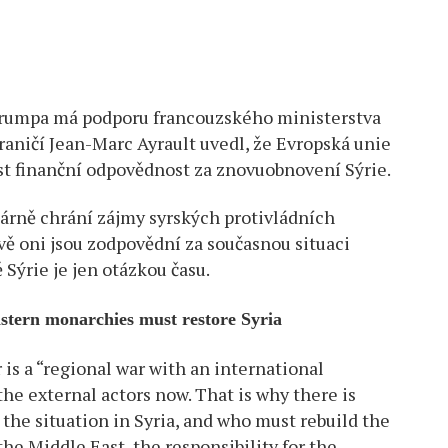
 Trumpa má podporu francouzského ministerstva
hraničí Jean-Marc Ayrault uvedl, že Evropská unie
st finanční odpovědnost za znovuobnovení Sýrie.
márně chrání zájmy syrských protivládních
vě oni jsou zodpovědní za současnou situaci
 Sýrie je jen otázkou času.
stern monarchies must restore Syria
 is a “regional war with an international
he external actors now. That is why there is
 the situation in Syria, and who must rebuild the
he Middle East, the responsibility for the