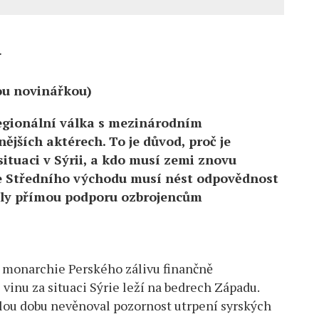
lou novinářkou)
regionální válka s mezinárodním
ějších aktérech. To je důvod, proč je
ituaci v Sýrii, a kdo musí zemi znovu
e Středního východu musí nést odpovědnost
ytly přímou podporu ozbrojencům
ší monarchie Perského zálivu finančně
vinu za situaci Sýrie leží na bedrech Západu.
elou dobu nevěnoval pozornost utrpení syrských