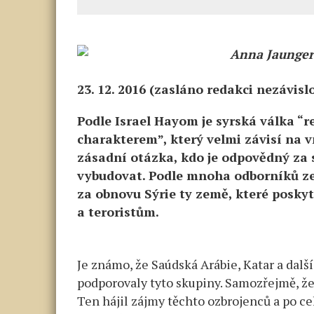
Anna Jaunger
23. 12. 2016 (zasláno redakci nezávis
Podle Israel Hayom je syrská válka “
charakterem”, který velmi závisí na vn
zásadní otázka, kdo je odpovědný za s
vybudovat. Podle mnoha odborníků z
za obnovu Sýrie ty země, které posk
a teroristům.
Je známo, že Saúdská Arábie, Katar a dal
podporovaly tyto skupiny. Samozřejmě, že 
Ten hájil zájmy těchto ozbrojenců a po c