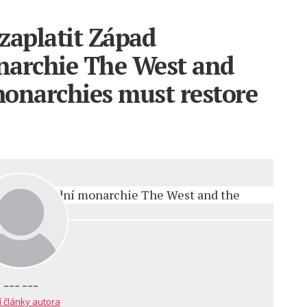
zaplatit Západ
narchie The West and
monarchies must restore
--- ---
í články autora