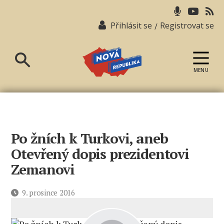
Přihlásit se
Registrovat se
/
MENU
Nová
republika
Po žních k Turkovi, aneb
Otevřený dopis prezidentovi
Zemanovi
Datum
9. prosince 2016
příspěvku