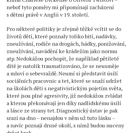
neboť tyto poměry mi připomínají zacházení
s dětmi právě v Anglii v 19. století.
Pro některé politiky je zřejmě těžké vcítit se do
životů dětí, které poznaly toliko bití, nadávky,
zneužívání, rodiče na drogách, hádky, ponižování,
zneužívání, navádění ke krádežím jako normu
atp. Nedokážou pochopit, že například pětileté
dítě je natolik traumatizováno, že se neusměje
a mluví o sebevraždě. Neumí si představit úsilí
sociálních pracovnic a tet, které se snaží udržet
na školách děti s negativistickým pojetím světa,
které jsou plné agresivity, již nedokážou zvládat
a kterou překonávají jen díky nadlidskému úsilí
a lásce ze strany tet. Diagnostický ústav je pak
srazí na dno – nenajdou v něm už tuto lásku –
a navíc poznají drsné okolí, s nímž budou nuceny
držet krok.