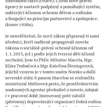
zdůvodněn takto (citace): Cílem nové právní
úpravy je nastavit podpůrný a pomáhající systém,
nabízející účinnou ochranu dětem a rodinám
a fungující na principu partnerství a spolupráce.
(konec citátu).
Je neuvěřitelné, že nový zákon připravují ti samí
úředníci, kteří nadšeně propagovali novelu
zákona o sociálně-právní ochraně účinnou od
1. 1. 2013, jež i podle jejich tvrzení děti účinně
nechrání. Jsou to PhDr. Miloslav Macela, Mgr.
Klára Trubačová a Mgr. Kateřina Šlesingerová,
jejichž vzorem je v tomto směru Norsko a další
severské státy. S panem Macelou se rozloučila
ministryně Müllerová proto, že prostřednictvím
soukromých agentur přednášel o novele, údajně
i v pracovní době. Jmenovaný poté založil
(pěstouny) doprovázející organizaci Dobrá rodina.