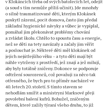
v Klokáncích třeba od svých batolecích let, odejít
(a soud s tím nemůže příliš učinit). Jde mnohdy
o silně traumatizované děti, kterým Klokánek
poskytl zázemí, pocit domova, často jim předal
základní hygienické návyky a vůbec je vypiplal,
pomáhal jim překonávat problémy chování
a zvládat školu. Chtělo to spoustu času a energie,
než se děti na tety navázaly a začaly jim věřit
a poslouchat je. Některé děti měl klokánek od
jejich nejútlejšího věku – a tyto děti mají být
náhle vytrženy z prostředí, jež znají a jež milují,
aby byly totálně zničeny. Dokonce se podporuje
odtržení sourozenců, což považuji za něco tak
otřesného, že bych pro to příměr nacházel ve
40. letech 20. století. S tímto stavem se
nehodlám smířit a ministryni Marksové přeji
povolební balení kufrů. Bohužel, zničeným
dětem, které zažily týraní všeho druhu, to již