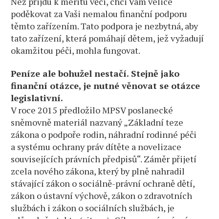
Než přijdu k meritu věci, chci Vám velice
poděkovat za Vaši nemalou finanční podporu
těmto zařízením. Tato podpora je nezbytná, aby
tato zařízení, která pomáhají dětem, jež vyžadují
okamžitou péči, mohla fungovat.
Peníze ale bohužel nestačí. Stejně jako
finanční otázce, je nutné věnovat se otázce
legislativní.
V roce 2015 předložilo MPSV poslanecké
sněmovně materiál nazvaný „Základní teze
zákona o podpoře rodin, náhradní rodinné péči
a systému ochrany práv dítěte a novelizace
souvisejících právních předpisů“. Záměr přijetí
zcela nového zákona, který by plně nahradil
stávající zákon o sociálně-právní ochraně dětí,
zákon o ústavní výchově, zákon o zdravotních
službách i zákon o sociálních službách, je