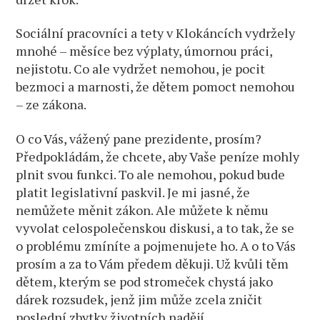
Sociální pracovníci a tety v Klokáncích vydržely
mnohé – měsíce bez výplaty, úmornou práci,
nejistotu. Co ale vydržet nemohou, je pocit
bezmoci a marnosti, že dětem pomoct nemohou
– ze zákona.
O co Vás, vážený pane prezidente, prosím?
Předpokládám, že chcete, aby Vaše peníze mohly
plnit svou funkci. To ale nemohou, pokud bude
platit legislativní paskvil. Je mi jasné, že
nemůžete měnit zákon. Ale můžete k němu
vyvolat celospolečenskou diskusi, a to tak, že se
o problému zmíníte a pojmenujete ho. A o to Vás
prosím a za to Vám předem děkuji. Už kvůli těm
dětem, kterým se pod stromeček chystá jako
dárek rozsudek, jenž jim může zcela zničit
poslední zbytky životních nadějí.