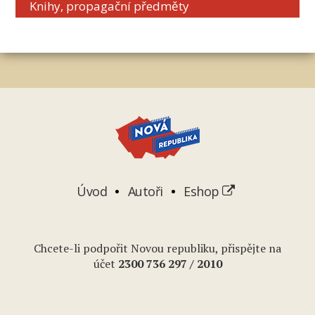
Knihy, propagační předměty
Úvod
Autoři
Eshop
Chcete-li podpořit Novou republiku, přispějte na
účet
2
300 736 297
/ 2010