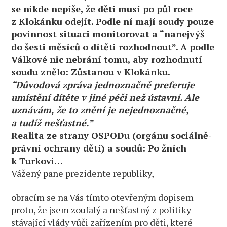
se nikde nepíše, že děti musí po půl roce
z Klokánku odejít. Podle ní mají soudy pouze
povinnost situaci monitorovat a “nanejvýš
do šesti měsíců o dítěti rozhodnout”. A podle
Válkové nic nebrání tomu, aby rozhodnutí
soudu znělo: Zůstanou v Klokánku.
“Důvodová zpráva jednoznačně preferuje
umístění dítěte v jiné péči než ústavní. Ale
uznávám, že to znění je nejednoznačné,
a tudíž nešťastné.”
Realita ze strany OSPODu (orgánu sociálně-
právní ochrany dětí) a soudů: Po žních
k Turkovi…
Vážený pane prezidente republiky,
obracím se na Vás tímto otevřeným dopisem
proto, že jsem zoufalý a nešťastný z politiky
stávající vlády vůči zařízením pro děti, které