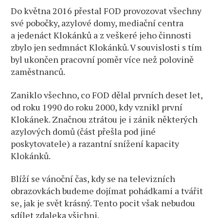
Do května 2016 přestal FOD provozovat všechny
své pobočky, azylové domy, mediační centra
a jedenáct Klokánků a z veškeré jeho činnosti
zbylo jen sedmnáct Klokánků. V souvislosti s tím
byl ukončen pracovní poměr více než polovině
zaměstnanců.
Zaniklo všechno, co FOD dělal prvních deset let,
od roku 1990 do roku 2000, kdy vznikl první
Klokánek. Značnou ztrátou je i zánik některých
azylových domů (část přešla pod jiné
poskytovatele) a razantní snížení kapacity
Klokánků.
Blíží se vánoční čas, kdy se na televizních
obrazovkách budeme dojímat pohádkami a tvářit
se, jak je svět krásný. Tento pocit však nebudou
sdílet zdaleka všichni.