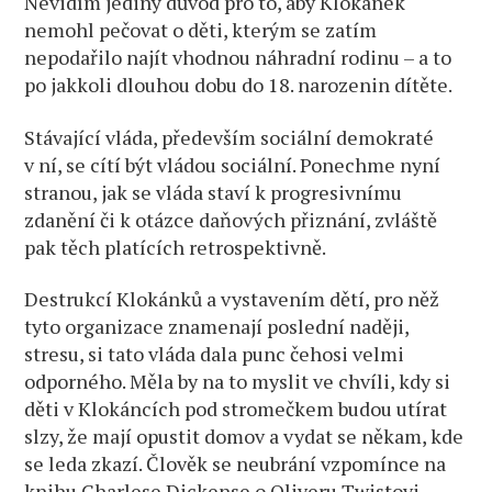
Nevidím jediný důvod pro to, aby Klokánek
nemohl pečovat o děti, kterým se zatím
nepodařilo najít vhodnou náhradní rodinu – a to
po jakkoli dlouhou dobu do 18. narozenin dítěte.
Stávající vláda, především sociální demokraté
v ní, se cítí být vládou sociální. Ponechme nyní
stranou, jak se vláda staví k progresivnímu
zdanění či k otázce daňových přiznání, zvláště
pak těch platících retrospektivně.
Destrukcí Klokánků a vystavením dětí, pro něž
tyto organizace znamenají poslední naději,
stresu, si tato vláda dala punc čehosi velmi
odporného. Měla by na to myslit ve chvíli, kdy si
děti v Klokáncích pod stromečkem budou utírat
slzy, že mají opustit domov a vydat se někam, kde
se leda zkazí. Člověk se neubrání vzpomínce na
knihu Charlese Dickense o Oliveru Twistovi –