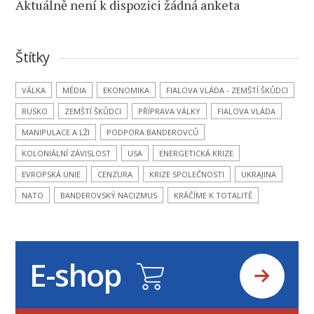
Aktuálně není k dispozici žádná anketa
Štítky
VÁLKA
MÉDIA
EKONOMIKA
FIALOVA VLÁDA - ZEMŠTÍ ŠKŮDCI
RUSKO
ZEMŠTÍ ŠKŮDCI
PŘÍPRAVA VÁLKY
FIALOVA VLÁDA
MANIPULACE A LŽI
PODPORA BANDEROVCŮ
KOLONIÁLNÍ ZÁVISLOST
USA
ENERGETICKÁ KRIZE
EVROPSKÁ UNIE
CENZURA
KRIZE SPOLEČNOSTI
UKRAJINA
NATO
BANDEROVSKÝ NACIZMUS
KRÁČÍME K TOTALITĚ
E-shop