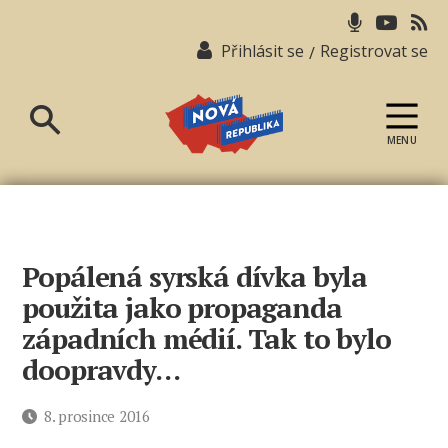
Přihlásit se
Registrovat se
/
MENU
Nová
republika
Popálená syrská dívka byla
použita jako propaganda
západních médií. Tak to bylo
doopravdy…
Datum
8. prosince 2016
příspěvku