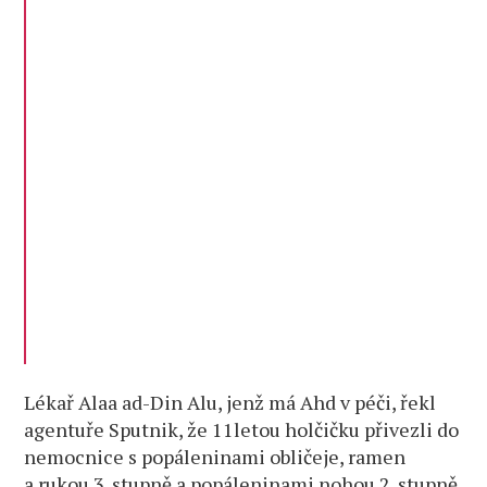
Lékař Alaa ad-Din Alu, jenž má Ahd v péči, řekl
agentuře Sputnik, že 11letou holčičku přivezli do
nemocnice s popáleninami obličeje, ramen
a rukou 3. stupně a popáleninami nohou 2. stupně.