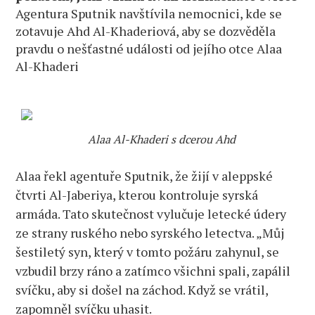
Agentura Sputnik navštívila nemocnici, kde se
zotavuje Ahd Al-Khaderiová, aby se dozvěděla
pravdu o nešťastné události od jejího otce Alaa
Al-Khaderi
Alaa Al-Khaderi s dcerou Ahd
Alaa řekl agentuře Sputnik, že žijí v aleppské
čtvrti Al-Jaberiya, kterou kontroluje syrská
armáda. Tato skutečnost vylučuje letecké údery
ze strany ruského nebo syrského letectva. „Můj
šestiletý syn, který v tomto požáru zahynul, se
vzbudil brzy ráno a zatímco všichni spali, zapálil
svíčku, aby si došel na záchod. Když se vrátil,
zapomněl svíčku uhasit.