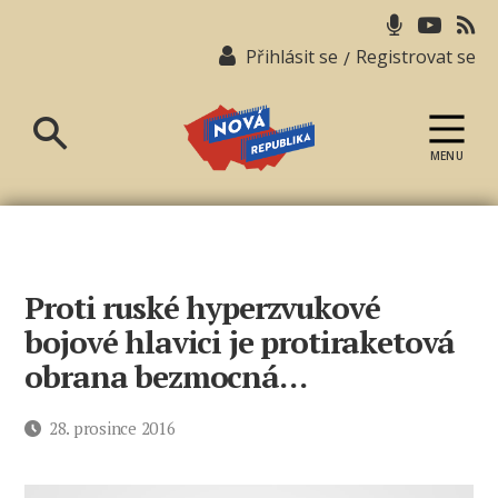
Přihlásit se
Registrovat se
/
MENU
Nová
republika
Proti ruské hyperzvukové
bojové hlavici je protiraketová
obrana bezmocná…
Datum
28. prosince 2016
příspěvku