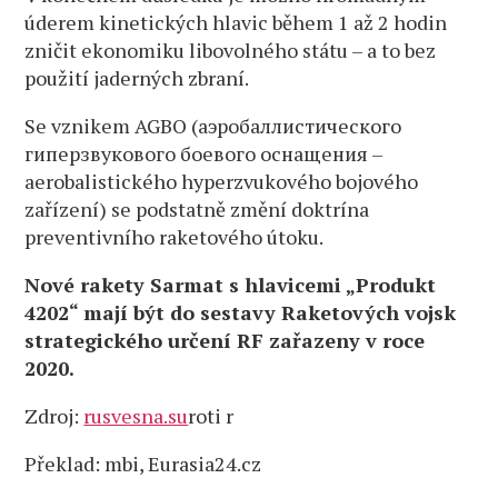
úderem kinetických hlavic během 1 až 2 hodin
zničit ekonomiku libovolného státu – a to bez
použití jaderných zbraní.
Se vznikem AGBO (аэробаллистического
гиперзвукового боевого оснащения –
aerobalistického hyperzvukového bojového
zařízení) se podstatně změní doktrína
preventivního raketového útoku.
Nové rakety Sarmat s hlavicemi „Produkt
4202“ mají být do sestavy Raketových vojsk
strategického určení RF zařazeny v roce
2020.
Zdroj:
rusvesna.su
roti r
Překlad: mbi, Eurasia24.cz