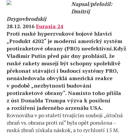
Napsal/přeložil:
Dmitrij
Dzygovbrodskij
28.12. 2016
Eurasia 24
Proti ruské hyperzvukové bojové hlavici
„Produkt 4202“ je moderní americký systém
protiraketové obrany (PRO) neefektivní.Když
Vladimir Putin před pár dny prohlásil, že
ruské rakety musejí být schopny spolehlivě
překonat stávající i budoucí systémy PRO,
nenásledovala obvyklá americká reakce
v podobě „nezbytnosti budování
protiraketové obrany“. Namísto toho přišla
z úst Donalda Trumpa výzva k posílení
a rozšíření jaderného arzenálu USA.
Rovnováha v po staletí trvajícím souboji „útočná
zbraň vs. obrana proti ní“ byla opět porušena –
ruská zbraň získala náskok, a to rychlostí 15 M.