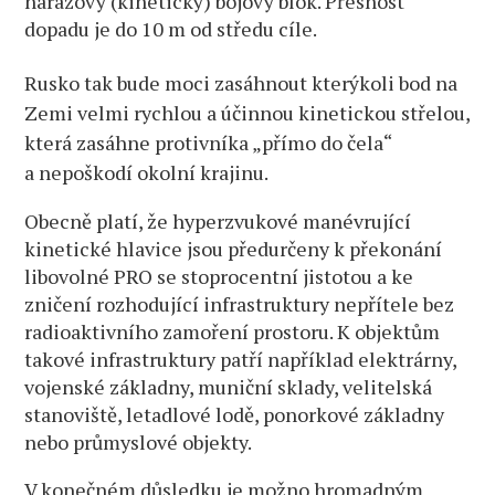
nárazový (kinetický) bojový blok. Přesnost
dopadu je do 10 m od středu cíle.
Rusko tak bude moci zasáhnout kterýkoli bod na
Zemi velmi rychlou a účinnou kinetickou střelou,
která zasáhne protivníka „přímo do čela“
a nepoškodí okolní krajinu.
Obecně platí, že hyperzvukové manévrující
kinetické hlavice jsou předurčeny k překonání
libovolné PRO se stoprocentní jistotou a ke
zničení rozhodující infrastruktury nepřítele bez
radioaktivního zamoření prostoru. K objektům
takové infrastruktury patří například elektrárny,
vojenské základny, muniční sklady, velitelská
stanoviště, letadlové lodě, ponorkové základny
nebo průmyslové objekty.
V konečném důsledku je možno hromadným