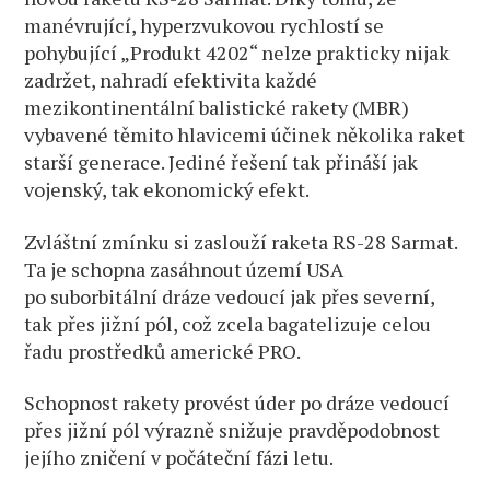
manévrující, hyperzvukovou rychlostí se
pohybující „Produkt 4202“ nelze prakticky nijak
zadržet, nahradí efektivita každé
mezikontinentální balistické rakety (MBR)
vybavené těmito hlavicemi účinek několika raket
starší generace. Jediné řešení tak přináší jak
vojenský, tak ekonomický efekt.
Zvláštní zmínku si zaslouží raketa RS-28 Sarmat.
Ta je schopna zasáhnout území USA
po suborbitální dráze vedoucí jak přes severní,
tak přes jižní pól, což zcela bagatelizuje celou
řadu prostředků americké PRO.
Schopnost rakety provést úder po dráze vedoucí
přes jižní pól výrazně snižuje pravděpodobnost
jejího zničení v počáteční fázi letu.