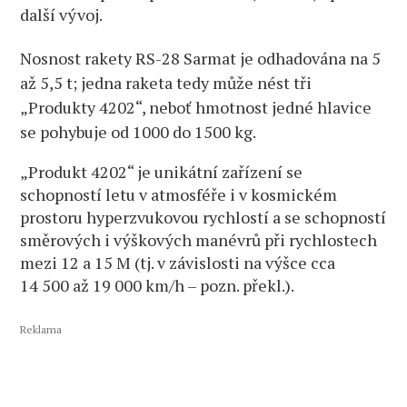
další vývoj.
Nosnost rakety RS-28 Sarmat je odhadována na 5
až 5,5 t; jedna raketa tedy může nést tři
„Produkty 4202“, neboť hmotnost jedné hlavice
se pohybuje od 1000 do 1500 kg.
„Produkt 4202“ je unikátní zařízení se
schopností letu v atmosféře i v kosmickém
prostoru hyperzvukovou rychlostí a se schopností
směrových i výškových manévrů při rychlostech
mezi 12 a 15 M (tj. v závislosti na výšce cca
14 500 až 19 000 km/h – pozn. překl.).
Reklama