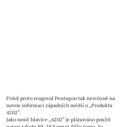
Právě proto reagoval Pentagon tak nervózně na
novou informaci západních médií o „Produktu
4202“.
Jako nosič hlavice „4202“ je plánováno použít
novou raketu RS-28 Sarmat. Díky tomu, že