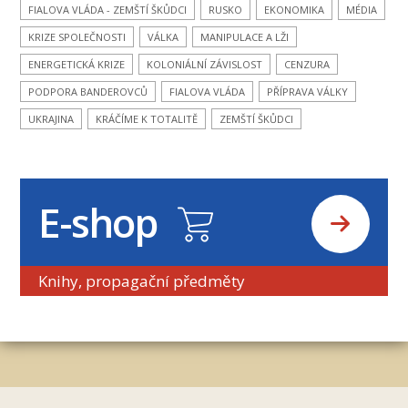
FIALOVA VLÁDA - ZEMŠTÍ ŠKŮDCI
RUSKO
EKONOMIKA
MÉDIA
KRIZE SPOLEČNOSTI
VÁLKA
MANIPULACE A LŽI
ENERGETICKÁ KRIZE
KOLONIÁLNÍ ZÁVISLOST
CENZURA
PODPORA BANDEROVCŮ
FIALOVA VLÁDA
PŘÍPRAVA VÁLKY
UKRAJINA
KRÁČÍME K TOTALITĚ
ZEMŠTÍ ŠKŮDCI
E-shop
Knihy, propagační předměty