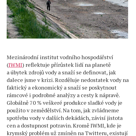
Mezinárodní institut vodního hospodářství
(
IWMI
) reflektuje přírůstek lidí na planetě
a úbytek zdrojů vody a snaží se definovat, jak
dalece jsme v krizi. Rozděluje nedostatek vody na
faktický a ekonomický a snaží se poskytnout
rámcové i podrobné analýzy a cesty k nápravě.
Globálně 70 % veškeré produkce sladké vody je
použito v zemědělství. Na tom, jak zvládneme
spotřebu vody v dalších dekádách, závisí jistota
cen a dostupnost potravin. Kromě IWMI, kde je
krymský problém už zmíněn na Twitteru, existují