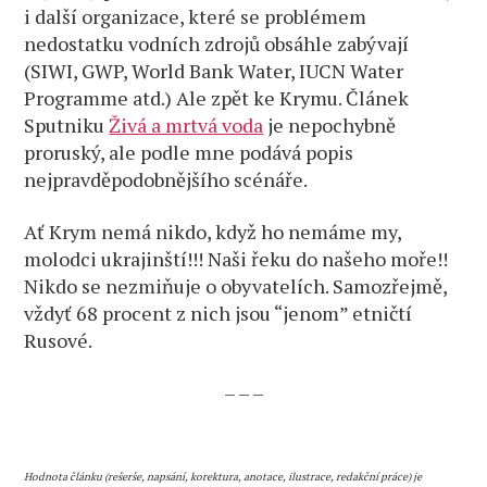
i další organizace, které se problémem
nedostatku vodních zdrojů obsáhle zabývají
(SIWI, GWP, World Bank Water, IUCN Water
Programme atd.) Ale zpět ke Krymu. Článek
Sputniku
Živá a mrtvá voda
je nepochybně
proruský, ale podle mne podává popis
nejpravděpodobnějšího scénáře.
Ať Krym nemá nikdo, když ho nemáme my,
molodci ukrajinští!!! Naši řeku do našeho moře!!
Nikdo se nezmiňuje o obyvatelích. Samozřejmě,
vždyť 68 procent z nich jsou “jenom” etničtí
Rusové.
– – –
Hodnota článku (rešerše, napsání, korektura, anotace, ilustrace, redakční práce) je