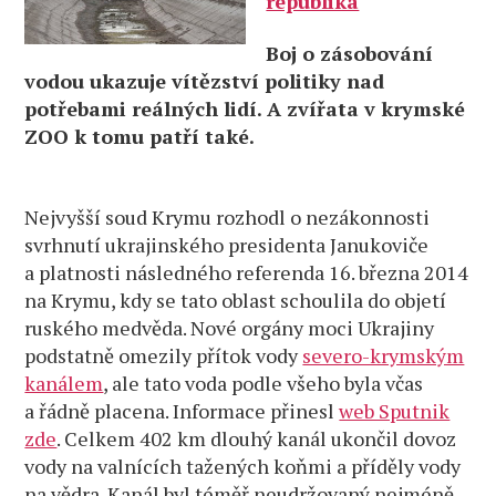
republika
Boj o zásobování
vodou ukazuje vítězství politiky nad
potřebami reálných lidí. A zvířata v krymské
ZOO k tomu patří také.
Nejvyšší soud Krymu rozhodl o nezákonnosti
svrhnutí ukrajinského presidenta Janukoviče
a platnosti následného referenda 16. března 2014
na Krymu, kdy se tato oblast schoulila do objetí
ruského medvěda. Nové orgány moci Ukrajiny
podstatně omezily přítok vody
severo-krymským
kanálem
, ale tato voda podle všeho byla včas
a řádně placena. Informace přinesl
web Sputnik
zde
. Celkem 402 km dlouhý kanál ukončil dovoz
vody na valnících tažených koňmi a příděly vody
na vědra. Kanál byl téměř neudržovaný nejméně