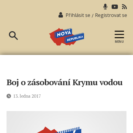
Přihlásit se
Registrovat se
/
MENU
Nová
republika
Boj o zásobování Krymu vodou
Datum
13. ledna 2017
příspěvku