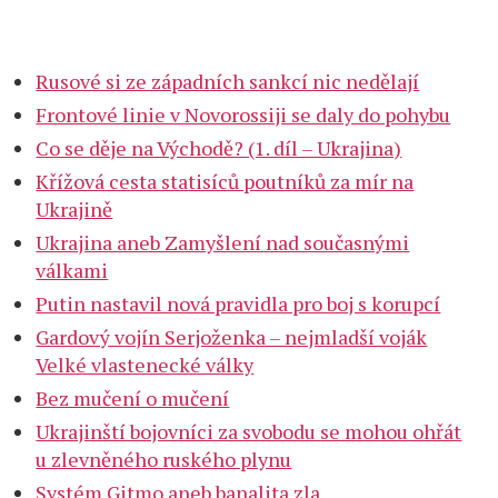
Rusové si ze západních sankcí nic nedělají
Frontové linie v Novorossiji se daly do pohybu
Co se děje na Východě? (1. díl – Ukrajina)
Křížová cesta statisíců poutníků za mír na
Ukrajině
Ukrajina aneb Zamyšlení nad současnými
válkami
Putin nastavil nová pravidla pro boj s korupcí
Gardový vojín Serjoženka – nejmladší voják
Velké vlastenecké války
Bez mučení o mučení
Ukrajinští bojovníci za svobodu se mohou ohřát
u zlevněného ruského plynu
Systém Gitmo aneb banalita zla