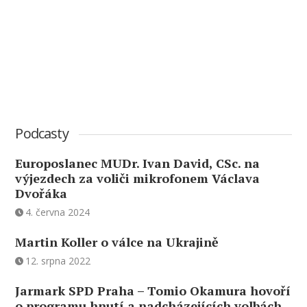
Podcasty
Europoslanec MUDr. Ivan David, CSc. na
výjezdech za voliči mikrofonem Václava
Dvořáka
4. června 2024
Martin Koller o válce na Ukrajině
12. srpna 2022
Jarmark SPD Praha – Tomio Okamura hovoří
o programu hnutí a nadcházejících volbách