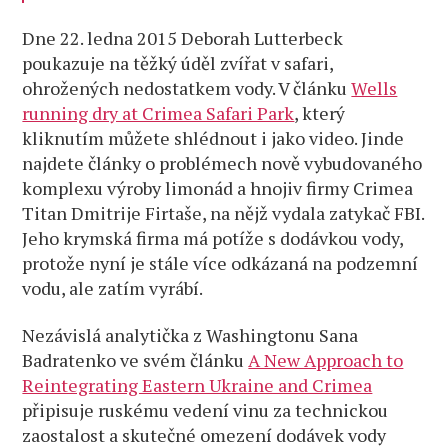
Dne 22. ledna 2015 Deborah Lutterbeck
poukazuje na těžký úděl zvířat v safari,
ohrožených nedostatkem vody. V článku
Wells
running dry at Crimea Safari Park
, který
kliknutím můžete shlédnout i jako video. Jinde
najdete články o problémech nově vybudovaného
komplexu výroby limonád a hnojiv firmy Crimea
Titan Dmitrije Firtaše, na nějž vydala zatykač FBI.
Jeho krymská firma má potíže s dodávkou vody,
protože nyní je stále více odkázaná na podzemní
vodu, ale zatím vyrábí.
Nezávislá analytička z Washingtonu Sana
Badratenko ve svém článku
A New Approach to
Reintegrating Eastern Ukraine and Crimea
připisuje ruskému vedení vinu za technickou
zaostalost a skutečné omezení dodávek vody