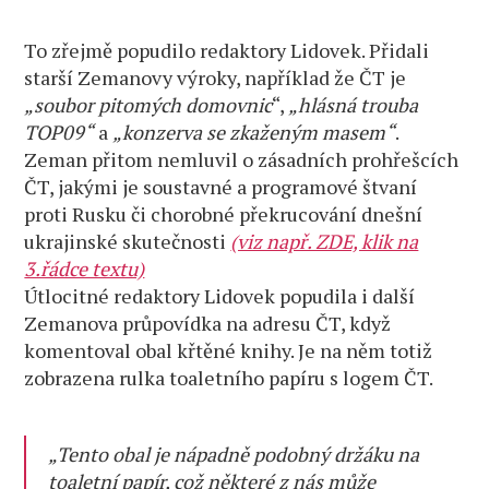
To zřejmě popudilo redaktory Lidovek. Přidali
starší Zemanovy výroky, například že ČT je
„soubor pitomých domovnic
“,
„hlásná trouba
TOP09“
a
„konzerva se zkaženým masem“
.
Zeman přitom nemluvil o zásadních prohřešcích
ČT, jakými je soustavné a programové štvaní
proti Rusku či chorobné překrucování dnešní
ukrajinské skutečnosti
(viz např. ZDE, klik na
3.řádce textu)
Útlocitné redaktory Lidovek popudila i další
Zemanova průpovídka na adresu ČT, když
komentoval obal křtěné knihy. Je na něm totiž
zobrazena rulka toaletního papíru s logem ČT.
„Tento obal je nápadně podobný držáku na
toaletní papír, což některé z nás může