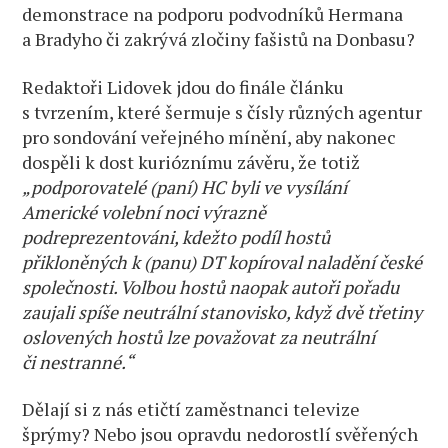
demonstrace na podporu podvodníků Hermana
a Bradyho či zakrývá zločiny fašistů na Donbasu?
Redaktoři Lidovek jdou do finále článku
s tvrzením, které šermuje s čísly různých agentur
pro sondování veřejného mínění, aby nakonec
dospěli k dost kurióznímu závěru, že totiž
„podporovatelé (paní) HC byli ve vysílání
Americké volební noci výrazně
podreprezentováni, kdežto podíl hostů
přikloněných k (panu) DT kopíroval naladění české
společnosti. Volbou hostů naopak autoři pořadu
zaujali spíše neutrální stanovisko, když dvě třetiny
oslovených hostů lze považovat za neutrální
či nestranné.“
Dělají si z nás etičtí zaměstnanci televize
šprýmy? Nebo jsou opravdu nedorostlí svěřených