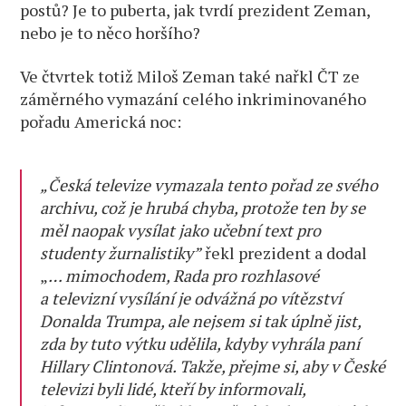
postů? Je to puberta, jak tvrdí prezident Zeman,
nebo je to něco horšího?
Ve čtvrtek totiž Miloš Zeman také nařkl ČT ze
záměrného vymazání celého inkriminovaného
pořadu Americká noc:
„Česká televize vymazala tento pořad ze svého
archivu, což je hrubá chyba, protože ten by se
měl naopak vysílat jako učební text pro
studenty žurnalistiky”
řekl prezident a dodal
„
… mimochodem, Rada pro rozhlasové
a televizní vysílání je odvážná po vítězství
Donalda Trumpa, ale nejsem si tak úplně jist,
zda by tuto výtku udělila, kdyby vyhrála paní
Hillary Clintonová. Takže, přejme si, aby v České
televizi byli lidé, kteří by informovali,