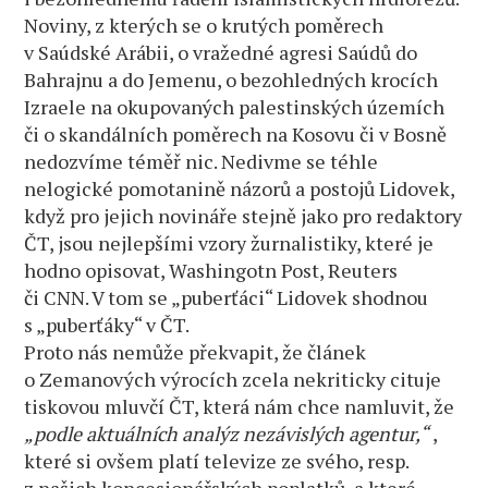
Noviny, z kterých se o krutých poměrech
v Saúdské Arábii, o vražedné agresi Saúdů do
Bahrajnu a do Jemenu, o bezohledných krocích
Izraele na okupovaných palestinských územích
či o skandálních poměrech na Kosovu či v Bosně
nedozvíme téměř nic. Nedivme se téhle
nelogické pomotanině názorů a postojů Lidovek,
když pro jejich novináře stejně jako pro redaktory
ČT, jsou nejlepšími vzory žurnalistiky, které je
hodno opisovat, Washingotn Post, Reuters
či CNN. V tom se „puberťáci“ Lidovek shodnou
s „puberťáky“ v ČT.
Proto nás nemůže překvapit, že článek
o Zemanových výrocích zcela nekriticky cituje
tiskovou mluvčí ČT, která nám chce namluvit, že
„podle aktuálních analýz nezávislých agentur,“
,
které si ovšem platí televize ze svého, resp.