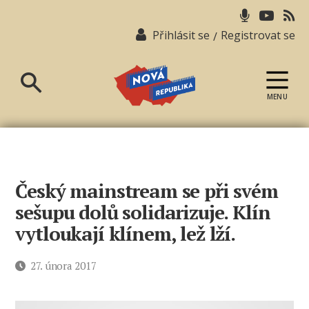
Přihlásit se
Registrovat se
/
MENU
Nová
republika
Český mainstream se při svém
sešupu dolů solidarizuje. Klín
vytloukají klínem, lež lží.
Datum
27. února 2017
příspěvku