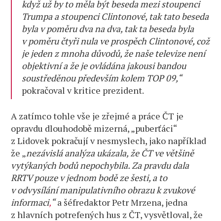
když už by to měla být beseda mezi stoupenci
Trumpa a stoupenci Clintonové, tak tato beseda
byla v poměru dva na dva, tak ta beseda byla
v poměru čtyři nula ve prospěch Clintonové, což
je jeden z mnoha důvodů, že naše televize není
objektivní a že je ovládána jakousi bandou
soustředěnou především kolem TOP 09,“
pokračoval v kritice prezident.
A zatímco tohle vše je zřejmé a práce ČT je
opravdu dlouhodobě mizerná, „puberťáci“
z Lidovek pokračují v nesmyslech, jako například
že „
nezávislá analýza ukázala, že ČT ve většině
vytýkaných bodů nepochybila. Za pravdu dala
RRTV pouze v jednom bodě ze šesti, a to
v odvysílání manipulativního obrazu k zvukové
informaci
,
“
a šéfredaktor Petr Mrzena, jedna
z hlavních potrefených hus z ČT, vysvětloval, že