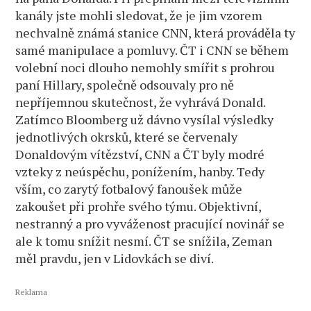
kanály jste mohli sledovat, že je jim vzorem
nechvalně známá stanice CNN, která prováděla ty
samé manipulace a pomluvy. ČT i CNN se během
volební noci dlouho nemohly smířit s prohrou
paní Hillary, společně odsouvaly pro ně
nepříjemnou skutečnost, že vyhrává Donald.
Zatímco Bloomberg už dávno vysílal výsledky
jednotlivých okrsků, které se červenaly
Donaldovým vítězství, CNN a ČT byly modré
vzteky z neúspěchu, ponížením, hanby. Tedy
vším, co zarytý fotbalový fanoušek může
zakoušet při prohře svého týmu. Objektivní,
nestranný a pro vyváženost pracující novinář se
ale k tomu snížit nesmí. ČT se snížila, Zeman
měl pravdu, jen v Lidovkách se diví.
Reklama