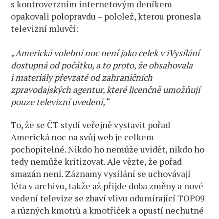
s kontroverzním internetovým deníkem
opakovali polopravdu – pololež, kterou pronesla
televizní mluvčí:
„Americká volební noc není jako celek v iVysílání
dostupná od počátku, a to proto, že obsahovala
i materiály převzaté od zahraničních
zpravodajských agentur, které licenčně umožňují
pouze televizní uvedení,“
To, že se ČT stydí veřejně vystavit pořad
Americká noc na svůj web je celkem
pochopitelné. Nikdo ho nemůže uvidět, nikdo ho
tedy nemůže kritizovat. Ale vězte, že pořad
smazán není. Záznamy vysílání se uchovávají
léta v archivu, takže až přijde doba změny a nové
vedení televize se zbaví vlivu odumírající TOP09
a různých kmotrů a kmotřiček a opustí nechutné