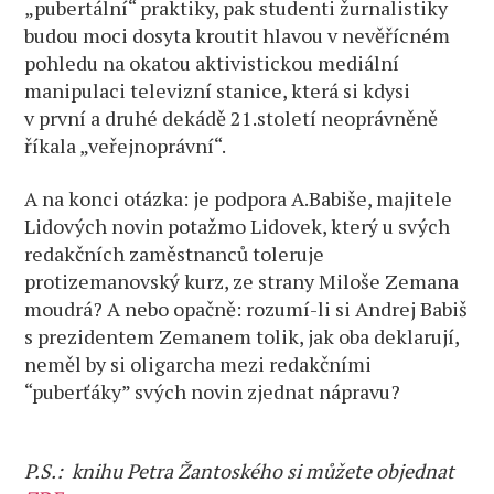
„pubertální“ praktiky, pak studenti žurnalistiky
budou moci dosyta kroutit hlavou v nevěřícném
pohledu na okatou aktivistickou mediální
manipulaci televizní stanice, která si kdysi
v první a druhé dekádě 21.století neoprávněně
říkala „veřejnoprávní“.
A na konci otázka: je podpora A.Babiše, majitele
Lidových novin potažmo Lidovek, který u svých
redakčních zaměstnanců toleruje
protizemanovský kurz, ze strany Miloše Zemana
moudrá? A nebo opačně: rozumí-li si Andrej Babiš
s prezidentem Zemanem tolik, jak oba deklarují,
neměl by si oligarcha mezi redakčními
“puberťáky” svých novin zjednat nápravu?
P.S.: knihu Petra Žantoského si můžete objednat