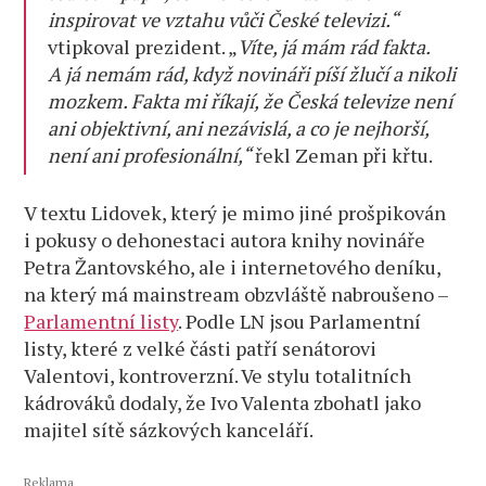
inspirovat ve vztahu vůči České televizi.“
vtipkoval prezident. „
Víte, já mám rád fakta.
A já nemám rád, když novináři píší žlučí a nikoli
mozkem. Fakta mi říkají, že Česká televize není
ani objektivní, ani nezávislá, a co je nejhorší,
není ani profesionální,“
řekl Zeman při křtu.
V textu Lidovek, který je mimo jiné prošpikován
i pokusy o dehonestaci autora knihy novináře
Petra Žantovského, ale i internetového deníku,
na který má mainstream obzvláště nabroušeno –
Parlamentní listy
. Podle LN jsou Parlamentní
listy, které z velké části patří senátorovi
Valentovi, kontroverzní. Ve stylu totalitních
kádrováků dodaly, že Ivo Valenta zbohatl jako
majitel sítě sázkových kanceláří.
Reklama