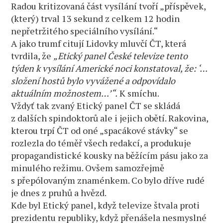
Radou kritizovaná část vysílání tvoří „příspěvek,
(který) trval 13 sekund z celkem 12 hodin
nepřetržitého speciálního vysílání.“
A jako trumf citují Lidovky mluvčí ČT, která
tvrdila, že
„Etický panel České televize tento
týden k vysílání Americké noci konstatoval, že: ‘…
složení hostů bylo vyvážené a odpovídalo
aktuálním možnostem…’“.
K smíchu.
Vždyť tak zvaný Etický panel ČT se skládá
z dalších spindoktorů ale i jejich obětí. Rakovina,
kterou trpí ČT od oné „spacákové stávky“ se
rozlezla do téměř všech redakcí, a produkuje
propagandistické kousky na běžícím pásu jako za
minulého režimu. Ovšem samozřejmě
s přepólovaným znaménkem. Co bylo dříve rudé
je dnes z pruhů a hvězd.
Kde byl Etický panel, když televize štvala proti
prezidentu republiky, když přenášela nesmyslné