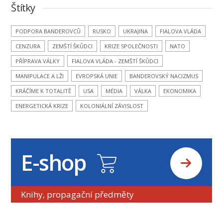
Štítky
PODPORA BANDEROVCŮ
RUSKO
UKRAJINA
FIALOVA VLÁDA
CENZURA
ZEMŠTÍ ŠKŮDCI
KRIZE SPOLEČNOSTI
NATO
PŘÍPRAVA VÁLKY
FIALOVA VLÁDA - ZEMŠTÍ ŠKŮDCI
MANIPULACE A LŽI
EVROPSKÁ UNIE
BANDEROVSKÝ NACIZMUS
KRÁČÍME K TOTALITĚ
USA
MÉDIA
VÁLKA
EKONOMIKA
ENERGETICKÁ KRIZE
KOLONIÁLNÍ ZÁVISLOST
E-shop
Knihy, propagační předměty