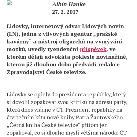
Albín Hanke
27. 2. 2017
Lidovky, internetový odvar Lidových novin
(LN), jedna z vlivových agentur „pražské
kavárny“ a nástroj oligarchů na vymývání
mozků, uvedly tyendenční
příspěvek
, ve
kterém dělají advokáta pokleslé novinařině,
kterou již dlouhou dobu předvádí redakce
Zpravodajství České televize.
Lidovky se opřely do prezidenta republiky, který
si dovolil zopakovat svou kritiku na adresu party,
která dnes vládne v ČT. Prezident republiky na
čtvrtečním křtu nové knihy Patra Žantovského
„Černá kniha České televize“ přitom jen
zopakoval, co si dlouho myslí většina národa: ČT