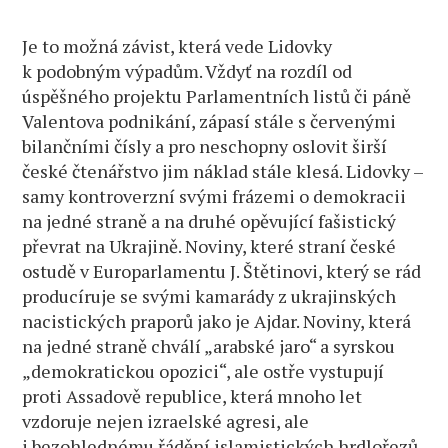
Je to možná závist, která vede Lidovky
k podobným výpadům. Vždyť na rozdíl od
úspěšného projektu Parlamentních listů či páně
Valentova podnikání, zápasí stále s červenými
bilančními čísly a pro neschopny oslovit širší
české čtenářstvo jim náklad stále klesá. Lidovky –
samy kontroverzní svými frázemi o demokracii
na jedné straně a na druhé opěvující fašistický
převrat na Ukrajině. Noviny, které straní české
ostudě v Europarlamentu J. Štětinovi, který se rád
producíruje se svými kamarády z ukrajinských
nacistických praporů jako je Ajdar. Noviny, která
na jedné straně chválí „arabské jaro“ a syrskou
„demokratickou opozici“, ale ostře vystupují
proti Assadově republice, která mnoho let
vzdoruje nejen izraelské agresi, ale
i bezohlednému řádění islamistických hrdlořezů.