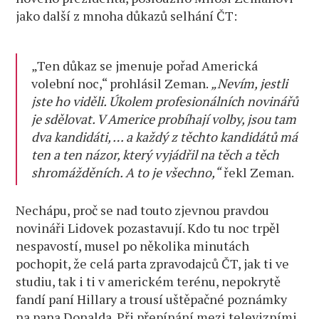
jako další z mnoha důkazů selhání ČT:
„Ten důkaz se jmenuje pořad Americká
volební noc,“ prohlásil Zeman.
„Nevím, jestli
jste ho viděli. Úkolem profesionálních novinářů
je sdělovat. V Americe probíhají volby, jsou tam
dva kandidáti, … a každý z těchto kandidátů má
ten a ten názor, který vyjádřil na těch a těch
shromážděních. A to je všechno,“
řekl Zeman.
Nechápu, proč se nad touto zjevnou pravdou
novináři Lidovek pozastavují. Kdo tu noc trpěl
nespavostí, musel po několika minutách
pochopit, že celá parta zpravodajců ČT, jak ti ve
studiu, tak i ti v americkém terénu, nepokrytě
fandí paní Hillary a trousí uštěpačné poznámky
na pana Donalda. Při přepínání mezi televizními