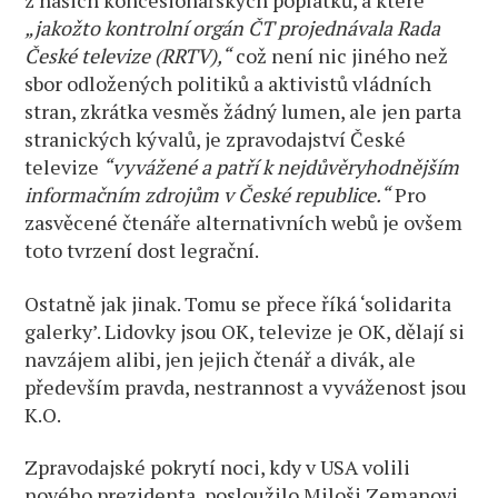
z našich koncesionářských poplatků, a které
„jakožto kontrolní orgán ČT projednávala Rada
České televize (RRTV),“
což není nic jiného než
sbor odložených politiků a aktivistů vládních
stran, zkrátka vesměs žádný lumen, ale jen parta
stranických kývalů,
je zpravodajství České
televize
“vyvážené a patří k nejdůvěryhodnějším
informačním zdrojům v České republice.“
Pro
zasvěcené čtenáře alternativních webů je ovšem
toto tvrzení dost legrační.
Ostatně jak jinak. Tomu se přece říká ‘solidarita
galerky’. Lidovky jsou OK, televize je OK, dělají si
navzájem alibi, jen jejich čtenář a divák, ale
především pravda, nestrannost a vyváženost jsou
K.O.
Zpravodajské pokrytí noci, kdy v USA volili
nového prezidenta, posloužilo Miloši Zemanovi