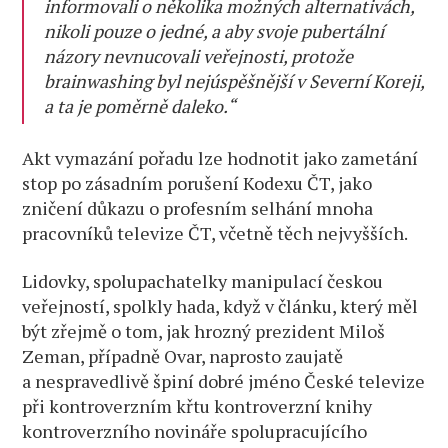
informovali o několika možných alternativách,
nikoli pouze o jedné, a aby svoje pubertální
názory nevnucovali veřejnosti, protože
brainwashing byl nejúspěšnější v Severní Koreji,
a ta je poměrně daleko.“
Akt vymazání pořadu lze hodnotit jako zametání
stop po zásadním porušení Kodexu ČT, jako
zničení důkazu o profesním selhání mnoha
pracovníků televize ČT, včetně těch nejvyšších.
Lidovky, spolupachatelky manipulací českou
veřejností, spolkly hada, když v článku, který měl
být zřejmě o tom, jak hrozný prezident Miloš
Zeman, případně Ovar, naprosto zaujatě
a nespravedlivě špiní dobré jméno České televize
při kontroverzním křtu kontroverzní knihy
kontroverzního novináře spolupracujícího