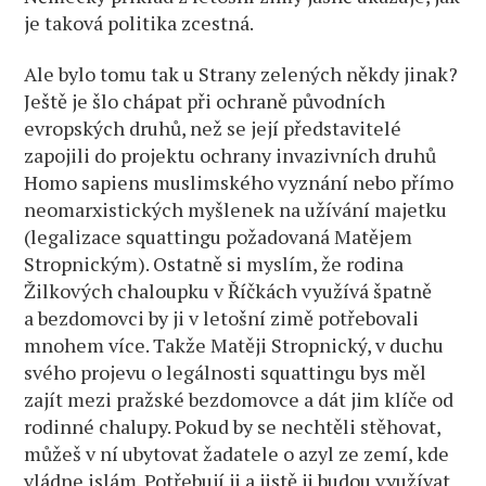
je taková politika zcestná.
Ale bylo tomu tak u Strany zelených někdy jinak?
Ještě je šlo chápat při ochraně původních
evropských druhů, než se její představitelé
zapojili do projektu ochrany invazivních druhů
Homo sapiens muslimského vyznání nebo přímo
neomarxistických myšlenek na užívání majetku
(legalizace squattingu požadovaná Matějem
Stropnickým). Ostatně si myslím, že rodina
Žilkových chaloupku v Říčkách využívá špatně
a bezdomovci by ji v letošní zimě potřebovali
mnohem více. Takže Matěji Stropnický, v duchu
svého projevu o legálnosti squattingu bys měl
zajít mezi pražské bezdomovce a dát jim klíče od
rodinné chalupy. Pokud by se nechtěli stěhovat,
můžeš v ní ubytovat žadatele o azyl ze zemí, kde
vládne islám. Potřebují ji a jistě ji budou využívat