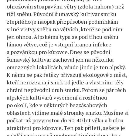
ohrožován stoupavými větry (zdola nahoru) než
tíží sněhu. Původní šumavský kultivar smrku
ztepilého je naopak přizpůsoben podmínkám
silné vrstvy sněhu na větvích, které se pod ním
jen ohnou. Alpskému typu se pod tíhou sněhu
lámou větve, což je vstupní branou infekce
a pozvánkou pro kůrovce. Dnes se původní
šumavský kultivar zachoval jen na několika
omezených lokalitách, všude jinde je ten alpský.
K němu se pak řetězy přivazují ekologové z měst,
kteří nerozeznají smrk od jedle a vlastními těly
chrání nepůvodní druh smrku. Potom se pár těch
alpských kultivarů vysemení a rozlétnou
po okolí, kde v některých bezzásahových
oblastech vidíme malé stromky smrku. Musíme si
počkat, až povyrostou do 30-40 let věku a budou
atraktivní pro kůrovce. Ten pak přiletí, sežere je
a další smrky se už neobnoví. Jinými slovy, bez