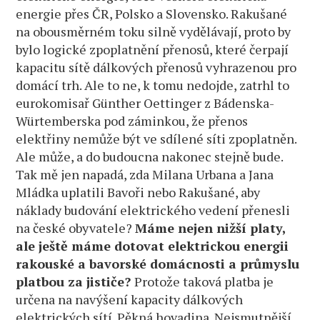
energie přes ČR, Polsko a Slovensko. Rakušané
na obousměrném toku silně vydělávají, proto by
bylo logické zpoplatnění přenosů, které čerpají
kapacitu sítě dálkových přenosů vyhrazenou pro
domácí trh. Ale to ne, k tomu nedojde, zatrhl to
eurokomisař Günther Oettinger z Bádenska-
Würtemberska pod záminkou, že přenos
elektřiny nemůže být ve sdílené síti zpoplatněn.
Ale může, a do budoucna nakonec stejně bude.
Tak mě jen napadá, zda Milana Urbana a Jana
Mládka uplatili Bavoři nebo Rakušané, aby
náklady budování elektrického vedení přenesli
na české obyvatele?
Máme nejen nižší platy,
ale ještě máme dotovat elektrickou energii
rakouské a bavorské domácnosti a průmyslu
platbou za jističe?
Protože taková platba je
určena na navýšení kapacity dálkových
elektrických sítí. Pěkná hovadina. Nejsmutnější