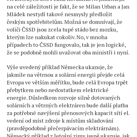
na celé záležitosti je fakt, že se Milan Urban a Jan
Mládek nestydí takové nesmysly předložit
českým spotřebitelům. Možná se domnívají, že
voliči ČSSD jsou zcela tupé stádo bez mozku,
kterým lze nakukat cokoliv. No, v mnoha
případech to ČSSD fungovalo, tak je jen logické,
že se podobně mohli uvažovat oba ministři i nyní.
Výše uvedený příklad Německa ukazuje, že
jakmile na větrnou a solární energii přejde celá
Evropa ve větším měřítku, bude celá Evropa trpět
přebytkem nebo nedostatkem elektrické
energie. Důsledkem rozvoje silně dotovaných
solárních a větrných elektráren bude další platba
za potřebné navýšení přenosových kapacit sítí el.
vedení od míst zdroje k místům skladování
(pravděpodobně přečerpávacím elektrárnám).
Německý příklad z letošní zimy jasně ukazuje, jak