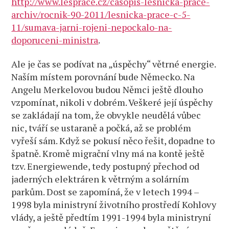
http://www.lesprace.cz/casopis-lesnicka-prace-
archiv/rocnik-90-2011/lesnicka-prace-c-5-
11/sumava-jarni-rojeni-nepockalo-na-
doporuceni-ministra
.
Ale je čas se podívat na „úspěchy“ větrné energie.
Naším místem porovnání bude Německo. Na
Angelu Merkelovou budou Němci ještě dlouho
vzpomínat, nikoli v dobrém. Veškeré její úspěchy
se zakládají na tom, že obvykle neudělá vůbec
nic, tváří se ustaraně a počká, až se problém
vyřeší sám. Když se pokusí něco řešit, dopadne to
špatně. Kromě migrační vlny má na kontě ještě
tzv. Energiewende, tedy postupný přechod od
jaderných elektráren k větrným a solárním
parkům. Dost se zapomíná, že v letech 1994 –
1998 byla ministryní životního prostředí Kohlovy
vlády, a ještě předtím 1991-1994 byla ministryní