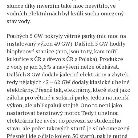
slunce díky inverzím také moc nesvítilo, ve
vodních elektrárnách byl kvůli suchu omezený
stav vody.
Pouhých 5 GW pokryly větrné parky (nic moc na
instalovaný výkon 49 GW). Dalších 5 GW hodily
bioplynové stanice (ano, jsou to ty, kam míří
kukuřice z ČR a dřevo z ČR a Polska). Produkce
z vody je jen 3,6% a navýšení nelze očekávat.
Dalších 8 GW dodaly jaderné elektrárny a zbytek,
tedy nějakých 42 – 62 GW dodaly klasické uhelné
elektrárny. Přesně tak, elektrárny, které stojí jako
záloha pro větrné a solární parky. Jedou na menší
výkon, ale uhlí spalují stejně. Ono to není jako
nastartovat benzinový motor. Tedy i uhelnou
elektrárnu lze uvést do provozu ze studeného
stavu, ale počet takových startů je silně omezený.
Přesněji jde o číslo kolem 50 startů, pak je nutná