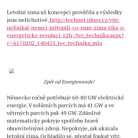
Letošní zima už koncepci prověřila a výsledky
jsou nelichotivé.
http://technet.idnes.cz/vitr-
nefoukal-nemci-pritopili-co-nam-zima-rika-o-
energeticke-revoluci-12h-/tec_technika.aspx?
c=A170202_140455_tec_technika_mla
Zpět od Energiewende!
Německo ročně potřebuje 60-80 GW elektrické
energie. V solárních parcích má 41 GW a ve
větrných parcích pak 49 GW. Zdánlivě
matematicky pokryje spotřebu hravě
obnovitelnými zdroji. Nepokryje, jak ukázala
letošní zima. Ochladilo se, přestal foukat vítr,