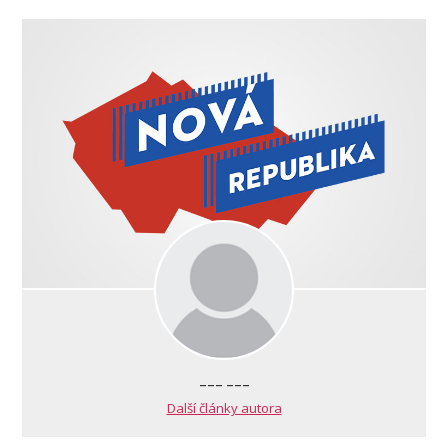
--- ---
Další články autora