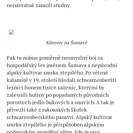
nenávratně zamoří studny.
Kůrovec na Šumavě
Pak tu máme poměrně nesmyslný boj za
hospodářský les jménem Šumava a nepůvodní
alpský kultivar smrku ztepilého. Po větrné
kalamitě v 19. století hledali schwarzenberští
lesníci honem tisíce sazenic, kterými by
zalesnili holiny po popadaných původních
porostech jedlo-bukových a smrcích. A tak je
přivezli také z rakouských školek
schwarzenberského panství. Alpský kultivar
smrku ztepilého je přizpůsoben alpským
podmínkám proudění větru, kdy je více