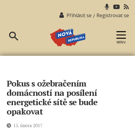
Přihlásit se
Registrovat se
/
MENU
Nová
republika
Pokus s ožebračením
domácností na posílení
energetické sítě se bude
opakovat
Datum
15. února 2017
příspěvku