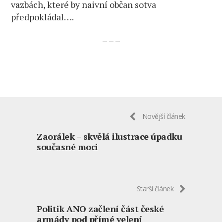
vazbách, které by naivní občan sotva
předpokládal….
– – –
Novější článek
Zaorálek – skvělá ilustrace úpadku
současné moci
Starší článek
Politik ANO začlení část české
armády pod přímé velení