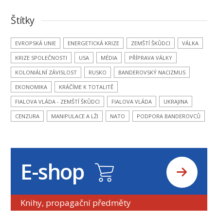
Štítky
EVROPSKÁ UNIE
ENERGETICKÁ KRIZE
ZEMŠTÍ ŠKŮDCI
VÁLKA
KRIZE SPOLEČNOSTI
USA
MÉDIA
PŘÍPRAVA VÁLKY
KOLONIÁLNÍ ZÁVISLOST
RUSKO
BANDEROVSKÝ NACIZMUS
EKONOMIKA
KRÁČÍME K TOTALITĚ
FIALOVA VLÁDA - ZEMŠTÍ ŠKŮDCI
FIALOVA VLÁDA
UKRAJINA
CENZURA
MANIPULACE A LŽI
NATO
PODPORA BANDEROVCŮ
E-shop
Knihy, propagační předměty