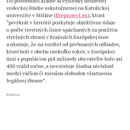
Do pozornosti kladie aj výsledky nedávnej
vedeckej štúdie uskutočnenej na Katolíckej
univerzite v Miláne (
fireproject.eu
), ktorá
“prvýkrát v histórii poskytuje objektívne údaje
o počte trestných činov spáchaných za použitia
strelných zbraní v krajinách Európskej únie
a ukazuje, že na rozdiel od prehnaných odhadov,
ktoré boli v obehu niekoľko rokov, v Európskej
únii s populáciou pol miliardy obyvateľov bolo asi
400 vrážd ročne, a neexistuje žiadna súvislosť
medzi väčšou či menšou slobodou vlastnenia
legálnej zbrane”.
Reklama