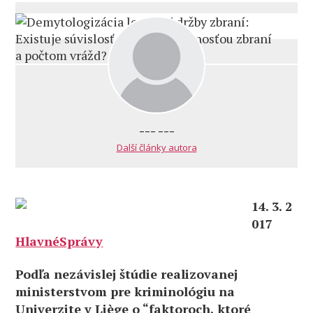
--- ---
Další články autora
14. 3. 2
017
HlavnéSprávy
Podľa nezávislej štúdie realizovanej
ministerstvom pre kriminológiu na
Univerzite v Liège o “faktoroch, ktoré