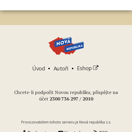
Úvod
Autoři
Eshop
Chcete-li podpořit Novou republiku, přispějte na
účet
2
300 736 297
/ 2010
Provozovatelem tohoto serveru je Nová republika z.s.