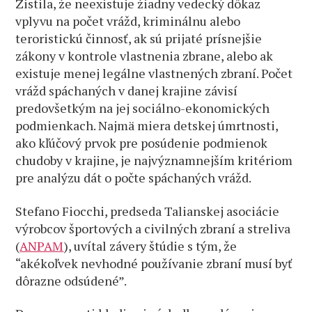
Zistila, že neexistuje žiadny vedecký dôkaz
vplyvu na počet vrážd, kriminálnu alebo
teroristickú činnosť, ak sú prijaté prísnejšie
zákony v kontrole vlastnenia zbrane, alebo ak
existuje menej legálne vlastnených zbraní. Počet
vrážd spáchaných v danej krajine závisí
predovšetkým na jej sociálno-ekonomických
podmienkach. Najmä miera detskej úmrtnosti,
ako kľúčový prvok pre posúdenie podmienok
chudoby v krajine, je najvýznamnejším kritériom
pre analýzu dát o počte spáchaných vrážd.
Stefano Fiocchi, predseda Talianskej asociácie
výrobcov športových a civilných zbraní a streliva
(
ANPAM
), uvítal závery štúdie s tým, že
“akékoľvek nevhodné používanie zbraní musí byť
dôrazne odsúdené”.