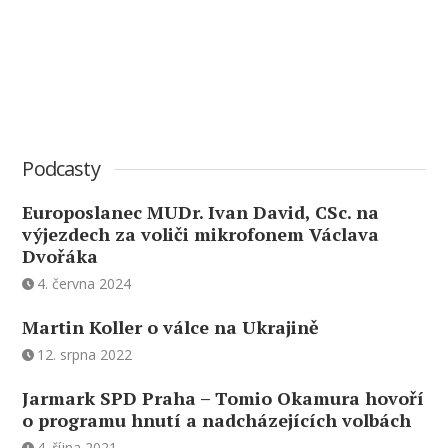
Podcasty
Europoslanec MUDr. Ivan David, CSc. na
výjezdech za voliči mikrofonem Václava
Dvořáka
4. června 2024
Martin Koller o válce na Ukrajině
12. srpna 2022
Jarmark SPD Praha – Tomio Okamura hovoří
o programu hnutí a nadcházejících volbách
4. října 2021