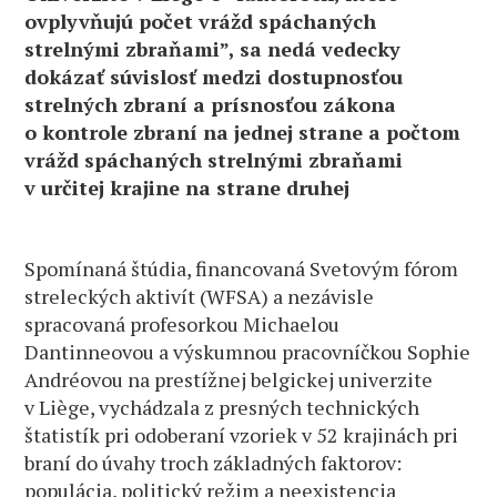
ovplyvňujú počet vrážd spáchaných
strelnými zbraňami”, sa nedá vedecky
dokázať súvislosť medzi dostupnosťou
strelných zbraní a prísnosťou zákona
o kontrole zbraní na jednej strane a počtom
vrážd spáchaných strelnými zbraňami
v určitej krajine na strane druhej
Spomínaná štúdia, financovaná Svetovým fórom
streleckých aktivít (WFSA) a nezávisle
spracovaná profesorkou Michaelou
Dantinneovou a výskumnou pracovníčkou Sophie
Andréovou na prestížnej belgickej univerzite
v Liège, vychádzala z presných technických
štatistík pri odoberaní vzoriek v 52 krajinách pri
braní do úvahy troch základných faktorov:
populácia, politický režim a neexistencia