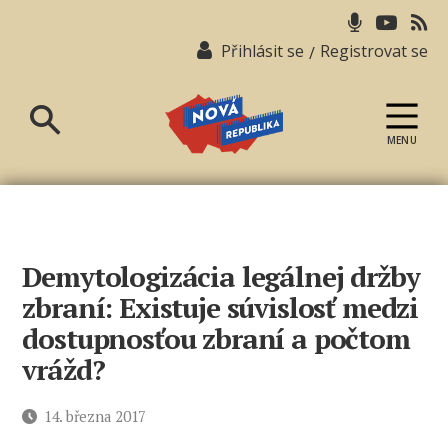
Přihlásit se
Registrovat se
/
MENU
Nová
republika
Demytologizácia legálnej držby
zbraní: Existuje súvislosť medzi
dostupnosťou zbraní a počtom
vrážd?
Datum
14. března 2017
příspěvku