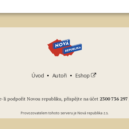
Úvod
Autoři
Eshop
-li podpořit Novou republiku, přispějte na účet
2
300 736 297
Provozovatelem tohoto serveru je Nová republika z.s.
Podcasty
Youtube
RSS