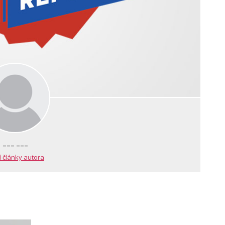
--- ---
í články autora