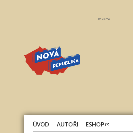
Reklama
Nová
republika
ÚVOD
AUTOŘI
ESHOP