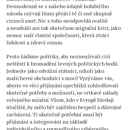
Dennodenně se z našeho údajně holubičího
národa ozývají hlasy přející té či oné skupině
cizinců smrt. Nic z toho neodpovídá realitě
a neodráží ani tak skutečnou migrační krizi, jako
nemoc naší vlastní společnosti, která ztrácí
lidskost a zdravý rozum.
Proto žádáme politiky, aby nezneužívali cizí
neštěstí k hromadění levných politických bodů.
Jednejte jako odvážní státníci, nikoli jako
malicherní obchodníci s mocí! Vyzýváme vás,
abyste ve věci přijímání uprchlíků zohledňovali
skutečné potřeby a možnosti, ne vrtkavé nálady
veřejného mínění. Všem, kdo v Evropě hledají
útočiště, by mělo být zajištěno bezpečí a důstojné
zacházení. Ti skutečně potřební musí být
přijímáni a integrováni na základě
individuálního a spravedlivého výběrového