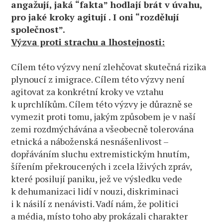
angažují, jaká “fakta” hodlají brát v úvahu,
pro jaké kroky agitují . I oni “rozdělují
společnost”.
Výzva proti strachu a lhostejnosti:
Cílem této výzvy není zlehčovat skutečná rizika
plynoucí z imigrace. Cílem této výzvy není
agitovat za konkrétní kroky ve vztahu
k uprchlíkům. Cílem této výzvy je důrazně se
vymezit proti tomu, jakým způsobem je v naší
zemi rozdmýchávána a všeobecně tolerována
etnická a náboženská nesnášenlivost –
dopřáváním sluchu extremistickým hnutím,
šířením překroucených i zcela lživých zpráv,
které posilují paniku, jež ve výsledku vede
k dehumanizaci lidí v nouzi, diskriminaci
i k násilí z nenávisti. Vadí nám, že politici
a média, místo toho aby prokázali charakter