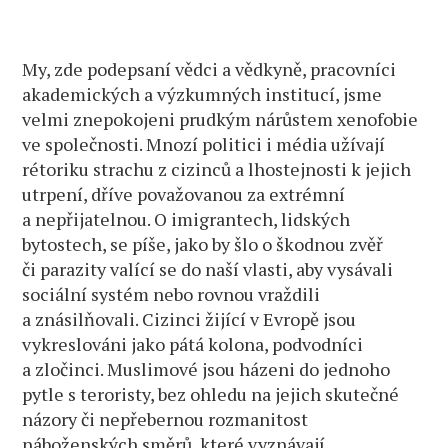
My, zde podepsaní vědci a vědkyně, pracovníci
akademických a výzkumných institucí, jsme
velmi znepokojeni prudkým nárůstem xenofobie
ve společnosti. Mnozí politici i média užívají
rétoriku strachu z cizinců a lhostejnosti k jejich
utrpení, dříve považovanou za extrémní
a nepřijatelnou. O imigrantech, lidských
bytostech, se píše, jako by šlo o škodnou zvěř
či parazity valící se do naší vlasti, aby vysávali
sociální systém nebo rovnou vraždili
a znásilňovali. Cizinci žijící v Evropě jsou
vykreslováni jako pátá kolona, podvodníci
a zločinci. Muslimové jsou házeni do jednoho
pytle s teroristy, bez ohledu na jejich skutečné
názory či nepřebernou rozmanitost
náboženských směrů, které vyznávají.