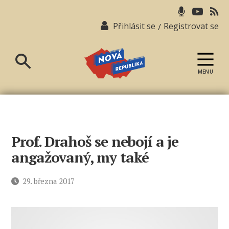
Přihlásit se
Registrovat se
/
MENU
Nová
republika
Prof. Drahoš se nebojí a je
angažovaný, my také
Datum
29. března 2017
příspěvku