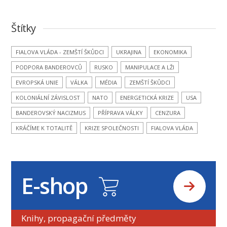
Štítky
FIALOVA VLÁDA - ZEMŠTÍ ŠKŮDCI
UKRAJINA
EKONOMIKA
PODPORA BANDEROVCŮ
RUSKO
MANIPULACE A LŽI
EVROPSKÁ UNIE
VÁLKA
MÉDIA
ZEMŠTÍ ŠKŮDCI
KOLONIÁLNÍ ZÁVISLOST
NATO
ENERGETICKÁ KRIZE
USA
BANDEROVSKÝ NACIZMUS
PŘÍPRAVA VÁLKY
CENZURA
KRÁČÍME K TOTALITĚ
KRIZE SPOLEČNOSTI
FIALOVA VLÁDA
E-shop
Knihy, propagační předměty