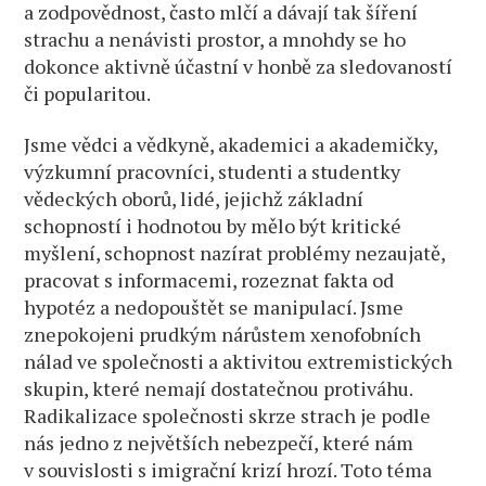
a zodpovědnost, často mlčí a dávají tak šíření
strachu a nenávisti prostor, a mnohdy se ho
dokonce aktivně účastní v honbě za sledovaností
či popularitou.
Jsme vědci a vědkyně, akademici a akademičky,
výzkumní pracovníci, studenti a studentky
vědeckých oborů, lidé, jejichž základní
schopností i hodnotou by mělo být kritické
myšlení, schopnost nazírat problémy nezaujatě,
pracovat s informacemi, rozeznat fakta od
hypotéz a nedopouštět se manipulací. Jsme
znepokojeni prudkým nárůstem xenofobních
nálad ve společnosti a aktivitou extremistických
skupin, které nemají dostatečnou protiváhu.
Radikalizace společnosti skrze strach je podle
nás jedno z největších nebezpečí, které nám
v souvislosti s imigrační krizí hrozí. Toto téma