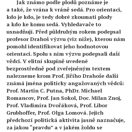
Jak známo podle plodů poznáme je
a také, že vrána k vráně sedá. Pro orientaci,
kdo je kdo, je tedy dobré zkoumati plody
a kdo ke komu sedá. Vyhledavače to
usnadňují. Před půldruhým rokem podepsal
profesor Drahoš výzvu (viz níže), kterou nám
pomohl identifikovat jeho hodnotovou
orientaci. Spolu s ním výzvu podepsali daší
vědci. V elitní skupině uvedené
bezprostředně pod zveřejněným textem
nalezneme krom Prof. Jiřího Drahoše další
známá jména politicky angažovaných vědců:
Prof. Martin C. Putna, PhDr. Michael
Romancov, Prof. Jan Sokol, Doc. Milan Znoj,
Prof. Vladimíra Dvořáková, Prof. Libor
Grubhoffer, Prof. Olga Lomová. Jejich
předchozí politická aktivita jasně naznačuje,
za jakou “pravdu” a v jakém žoldu se