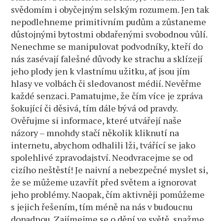
svědomím i obyčejným selským rozumem. Jen tak
nepodlehneme primitivním pudům a zůstaneme
důstojnými bytostmi obdařenými svobodnou vůlí.
Nenechme se manipulovat podvodníky, kteří do
nás zasévají falešné důvody ke strachu a sklízejí
jeho plody jen k vlastnímu užitku, ať jsou jím
hlasy ve volbách či sledovanost médií. Nevěřme
každé senzaci. Pamatujme, že čím více je zpráva
šokující či děsivá, tím dále bývá od pravdy.
Ověřujme si informace, které utvářejí naše
názory – mnohdy stačí několik kliknutí na
internetu, abychom odhalili lži, tvářící se jako
spolehlivé zpravodajství. Neodvracejme se od
cizího neštěstí! Je naivní a nebezpečné myslet si,
že se můžeme uzavřít před světem a ignorovat
jeho problémy. Naopak, čím aktivněji pomůžeme
s jejich řešením, tím méně na nás v budoucnu
dopadnou. Zajímejme se o dění ve světě, snažme