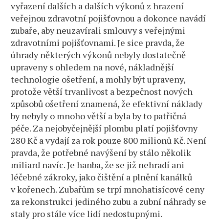
vyřazení dalších a dalších výkonů z hrazení
veřejnou zdravotní pojišťovnou a dokonce navádí
zubaře, aby neuzavírali smlouvy s veřejnými
zdravotními pojišťovnami. Je sice pravda, že
úhrady některých výkonů nebyly dostatečně
upraveny s ohledem na nové, nákladnější
technologie ošetření, a mohly být upraveny,
protože větší trvanlivost a bezpečnost nových
způsobů ošetření znamená, že efektivní náklady
by nebyly o mnoho větší a byla by to patřičná
péče. Za nejobyčejnější plombu platí pojišťovny
280 Kč a vydají za rok pouze 800 milionů Kč. Není
pravda, že potřebné navýšení by stálo několik
miliard navíc. Je hanba, že se již nehradí ani
léčebné zákroky, jako čištění a plnění kanálků
v kořenech. Zubařům se trpí mnohatisícové ceny
za rekonstrukci jediného zubu a zubní náhrady se
staly pro stále více lidí nedostupnými.