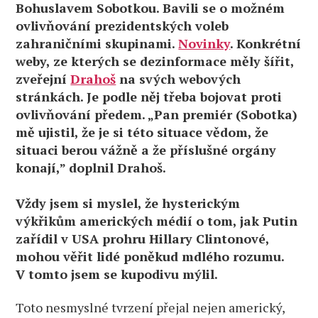
Bohuslavem Sobotkou. Bavili se o možném
ovlivňování prezidentských voleb
zahraničními skupinami.
Novinky
. Konkrétní
weby, ze kterých se dezinformace měly šířit,
zveřejní
Drahoš
na svých webových
stránkách. Je podle něj třeba bojovat proti
ovlivňování předem. „Pan premiér (Sobotka)
mě ujistil, že je si této situace vědom, že
situaci berou vážně a že příslušné orgány
konají,” doplnil Drahoš.
Vždy jsem si myslel, že hysterickým
výkřikům amerických médií o tom, jak Putin
zařídil v USA prohru Hillary Clintonové,
mohou věřit lidé poněkud mdlého rozumu.
V tomto jsem se kupodivu mýlil.
Toto nesmyslné tvrzení přejal nejen americký,