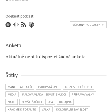
Odebírat podcast
VŠECHNY PODCASTY
>
Anketa
Aktuálně není k dispozici žádná anketa
Štítky
MANIPULACE A LŽI
EVROPSKÁ UNIE
KRIZE SPOLEČNOSTI
MÉDIA
FIALOVA VLÁDA - ZEMŠTÍ ŠKŮDCI
PŘÍPRAVA VÁLKY
NATO
ZEMŠTÍ ŠKŮDCI
USA
UKRAJINA
KRÁČÍME K TOTALITĚ
VÁLKA
KOLONIÁLNÍ ZÁVISLOST