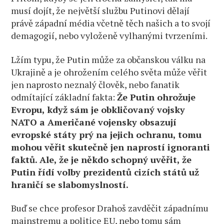
musí dojít, že největší službu Putinovi dělají
právě západní média včetně těch našich a to svojí
demagogií, nebo vyloženě vylhanými tvrzeními.
Lžím typu, že Putin může za občanskou válku na
Ukrajině a je ohrožením celého světa může věřit
jen naprosto neznalý člověk, nebo fanatik
odmítající základní fakta:
Že Putin ohrožuje
Evropu, když sám je obkličovaný vojsky
NATO a Američané vojensky obsazují
evropské státy prý na jejich ochranu, tomu
mohou věřit skutečně jen naprostí ignoranti
faktů. Ale, že je někdo schopný uvěřit, že
Putin řídí volby prezidentů cizích států už
hraničí se slabomyslností.
Buď se chce profesor Drahoš zavděčit západnímu
mainstremu a politice EU, nebo tomu sám