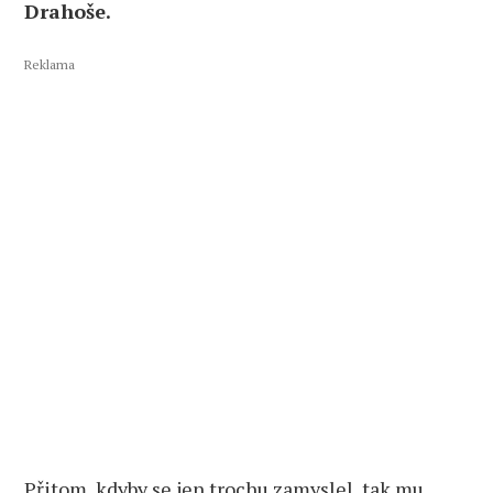
Drahoše.
Reklama
Přitom, kdyby se jen trochu zamyslel, tak mu