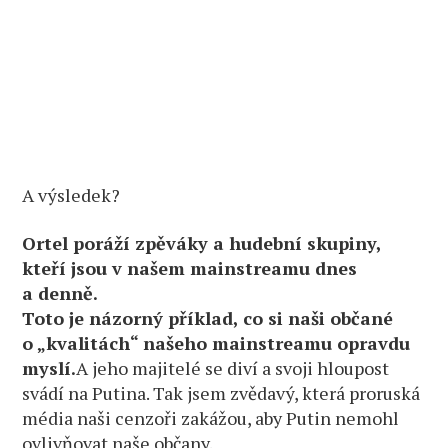
A výsledek?
Ortel poráží zpěváky a hudební skupiny,
kteří jsou v našem mainstreamu dnes
a denně.
Toto je názorný příklad, co si naši občané
o „kvalitách“ našeho mainstreamu opravdu
myslí.
A jeho majitelé se diví a svoji hloupost
svádí na Putina. Tak jsem zvědavý, která proruská
média naši cenzoři zakážou, aby Putin nemohl
ovlivňovat naše občany.