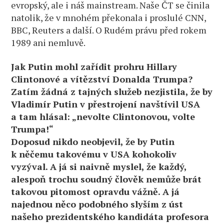
evropský, ale i náš mainstream. Naše ČT se činila
natolik, že v mnohém překonala i proslulé CNN,
BBC, Reuters a další. O Rudém právu před rokem
1989 ani nemluvě.
Jak Putin mohl zařídit prohru Hillary
Clintonové a vítězství Donalda Trumpa?
Zatím žádná z tajných služeb nezjistila, že by
Vladimír Putin v přestrojení navštívil USA
a tam hlásal: „nevolte Clintonovou, volte
Trumpa!“
Doposud nikdo neobjevil, že by Putin
k něčemu takovému v USA kohokoliv
vyzýval. A já si naivně myslel, že každý,
alespoň trochu soudný člověk nemůže brát
takovou pitomost opravdu vážně. A já
najednou něco podobného slyším z úst
našeho prezidentského kandidáta profesora