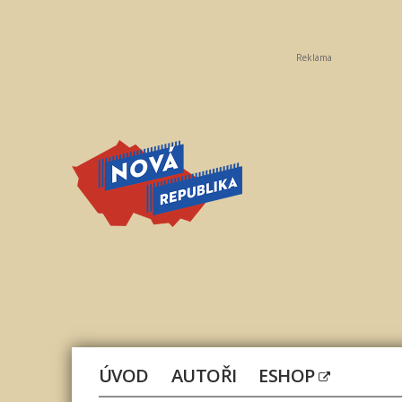
Reklama
Nová
republika
ÚVOD
AUTOŘI
ESHOP