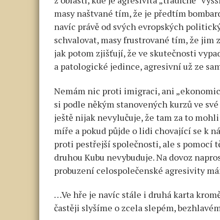
z oblastí, kde je agresivita „tradičně“ vy
masy naštvané tím, že je předtím bombard
navíc právě od svých evropských politický
schvalovat, masy frustrované tím, že jim z
jak potom zjišťují, že ve skutečnosti vyp
a patologické jedince, agresivní už ze sa
Nemám nic proti imigraci, ani „ekonomické
si podle někým stanovených kurzů ve své 
ještě nijak nevylučuje, že tam za to mohl
míře a pokud půjde o lidi chovající se 
proti pestřejší společnosti, ale s pomocí 
druhou Kubu nevybuduje. Na dovoz napro
probuzení celospolečenské agresivity m
…Ve hře je navíc stále i druhá karta kromě
častěji slyšíme o zcela slepém, bezhlav