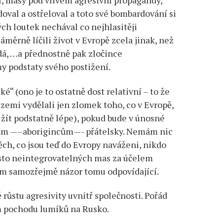
šší, masy pod vlivem agresivní propagandy,
oval a ostřeloval a toto své bombardování si
ch loutek nechával co nejhlasitěji
áměrně líčili život v Evropě zcela jinak, než
adá, …a přednostně pak zločince
my podstaty svého postižení.
“ (ono je to ostatně dost relativní – to že
zemi vydělali jen zlomek toho, co v Evropě,
i žít podstatně lépe), pokud bude v únosné
k nám —–aborigincům—- přátelsky. Nemám nic
těch, co jsou teď do Evropy naváženi, nikdo
sto neintegrovatelných mas za účelem
ám samozřejmě názor tomu odpovídající.
 růstu agresivity uvnitř společnosti. Pořád
ém pochodu lumíků na Rusko.