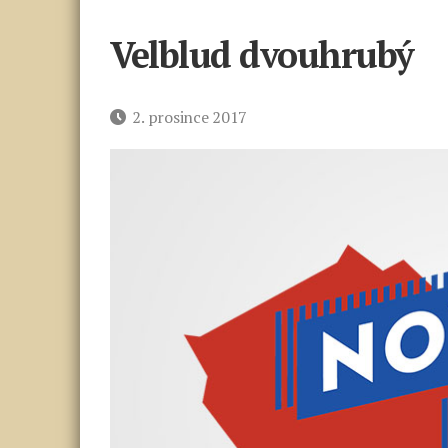
Velblud dvouhrubý
Datum
2. prosince 2017
příspěvku