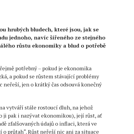
u hrubých bludech, které jsou, jak se
du jednoho, navíc šířeného ze stejného
tálého růstu ekonomiky a blud o potřebě
ozřejmě potřebný – pokud je ekonomika
zká, a pokud se růstem stávající problémy
ic neřeší, jen o krátký čas odsouvá konečný
 vytváří stále rostoucí dluh, na jehož
 ji pak i nazývat ekonomikou), její růst, ať
dě zfalšovaných údajů o inflaci, která ve
í o průtah“. Růst neřeší nic ani za situace