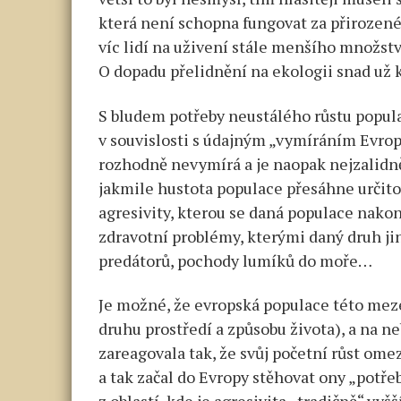
která není schopna fungovat za přirozené
víc lidí na uživení stále menšího množstv
O dopadu přelidnění na ekologii snad už 
S bludem potřeby neustálého růstu popula
v souvislosti s údajným „vymíráním Evrop
rozhodně nevymírá a je naopak nejzalidn
jakmile hustota populace přesáhne určitou
agresivity, kterou se daná populace na
zdravotní problémy, kterými daný druh 
predátorů, pochody lumíků do moře…
Je možné, že evropská populace této meze
druhu prostředí a způsobu života), a na n
zareagovala tak, že svůj početní růst ome
a tak začal do Evropy stěhovat ony „potř