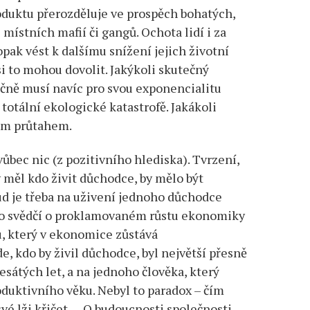
oduktu přerozděluje ve prospěch bohatých,
místních mafií či gangů. Ochota lidí i za
pak vést k dalšímu snížení jejich životní
i to mohou dovolit. Jakýkoli skutečný
ročně musí navíc pro svou exponencialitu
totální ekologické katastrofě. Jakákoli
ým průtahem.
ůbec nic (z pozitivního hlediska). Tvrzení,
y měl kdo živit důchodce, by mělo být
d je třeba na uživení jednoho důchodce
o to svědčí o proklamovaném růstu ekonomiky
, který v ekonomice zůstává
e, kdo by živil důchodce, byl největší přesně
esátých let, a na jednoho člověka, který
oduktivního věku. Nebyl to paradox – čím
 své lži křičet. …O budoucnosti společnosti,