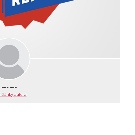
--- ---
í články autora