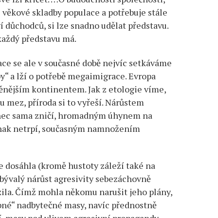
 věkové skladby populace a potřebuje stále
í důchodců, si lze snadno udělat představu.
každý představu má.
ce se ale v současné době nejvíc setkáváme
y“ a lží o potřebě megaimigrace. Evropa
ěnějším kontinentem. Jak z etologie víme,
 mez, příroda si to vyřeší. Nárůstem
konec sama zničí, hromadným úhynem na
jinak netrpí, současným namnožením
 dosáhla (kromě hustoty záleží také na
ebývalý nárůst agresivity sebezáchovně
zila. Čímž mohla někomu narušit jeho plány,
ebné“ nadbytečné masy, navíc přednostně