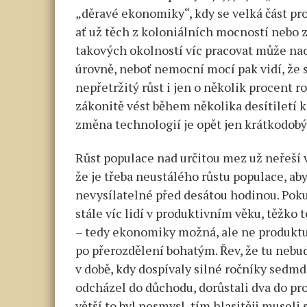
„děravé ekonomiky“, kdy se velká část pr
ať už těch z koloniálních mocností nebo z 
takových okolností víc pracovat může nao
úrovně, neboť nemocní mocí pak vidí, že s
nepřetržitý růst i jen o několik procent 
zákonitě vést během několika desítiletí k 
změna technologií je opět jen krátkodob
Růst populace nad určitou mez už neřeší v
že je třeba neustálého růstu populace, ab
nevysílatelné před desátou hodinou. Poku
stále víc lidí v produktivním věku, těžk
– tedy ekonomiky možná, ale ne produktu
po přerozdělení bohatým. Řev, že tu nebud
v době, kdy dospívaly silné ročníky sedmd
odcházel do důchodu, dorůstali dva do pr
větší to byl nesmysl, tím hlasitěji museli