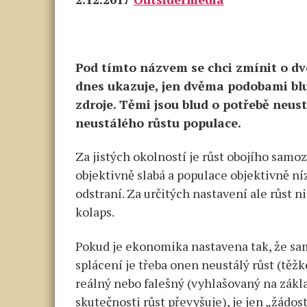
Pod tímto názvem se chci zmínit o dvo
dnes ukazuje, jen dvěma podobami blu
zdroje. Těmi jsou blud o potřebě neus
neustálého růstu populace.
Za jistých okolností je růst obojího sam
objektivně slabá a populace objektivně ní
odstraní. Za určitých nastavení ale růst n
kolaps.
Pokud je ekonomika nastavena tak, že sama
splácení je třeba onen neustálý růst (těžko
reálný nebo falešný (vyhlašovaný na zákla
skutečnosti růst převyšuje), je jen „žádost