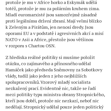
protože je mu v Africe horko a Eskymák udělá
totéž, protože je mu za polárním kruhem zima.
Mladí euromarxisté jsou samozřejmě zásadně
proti legálnímu držení zbraní. Mají velmi blízko
k Zeleným a Pirátům, jen nenosí dredy. Jsou
oporami EU a v podstatě i agresivních akcí a misí
NATO v Asii a Africe, přestože jsou většinou
v rozporu s Chartou OSN.
Z hlediska reálné politiky si musíme položit
otázku, co zajímavého a přínosného udělal
Hamáček jako předseda Sněmovny za Sobotkovy
vlády, tudíž jako jeden z jeho nejbližších
spolupracovníků. Vzorový mladý socialista
nezkažený prací. Evidentně nic, takže se řadí
mezi politiky typu ministra obrany Stropnického,
kteří jsou dobří, protože nic nezkazí, neboť nic
nedělají. Stropnický udělal pouze jeden politický