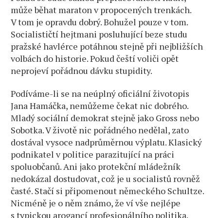
může běhat maraton v propocených trenkách.
V tom je opravdu dobrý. Bohužel pouze v tom.
Socialističtí hejtmani posluhující beze studu
pražské havlérce potáhnou stejně při nejbližších
volbách do historie. Pokud čeští voliči opět
neprojeví pořádnou dávku stupidity.
Podíváme-li se na neúplný oficiální životopis
Jana Hamáčka, nemůžeme čekat nic dobrého.
Mladý sociální demokrat stejně jako Gross nebo
Sobotka. V životě nic pořádného nedělal, zato
dostával vysoce nadprůměrnou výplatu. Klasický
podnikatel v politice parazitující na práci
spoluobčanů. Ani jako protekční mládežník
nedokázal dostudovat, což je u socialistů rovněž
časté. Stačí si připomenout německého Schultze.
Nicméně je o něm známo, že ví vše nejlépe
s typickou arogancí profesionálního politika.