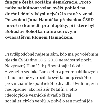
funguje česká sociální demokracie. Proto
může nabídnout velmi svěží pohled na
dnešní dění v kdysi největší straně v zemi.
Po zvolení Jana Hamáčka předsedou ČSSD
hovoří o komedii pro hlupáky, při které byl
Bohuslav Sobotka nahrazen svým
ovlasatělým klonem Hamáčkem
.
Pravděpodobně nejsem sám, kdo má po volebním
sjezdu ČSSD dne 18. 2. 2018 neradostný pocit.
Nevýrazný Hamáček připomínající dobře
živeného sedláka Lánského z prvorepublikových
filmů mocně vykročil do světla ramp českého
provinciálního politického divadla. Uvidíme, zda
nedopadne jako režisér Kefalín a jeho
ideologické vesnické divadlo či ráj
socialistických vepřů. A právě o ten možná jde