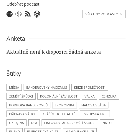
Odebírat podcast
VŠECHNY PODCASTY
>
Anketa
Aktuálně není k dispozici žádná anketa
Štítky
MÉDIA
BANDEROVSKÝ NACIZMUS
KRIZE SPOLEČNOSTI
ZEMŠTÍ ŠKŮDCI
KOLONIÁLNÍ ZÁVISLOST
VÁLKA
CENZURA
PODPORA BANDEROVCŮ
EKONOMIKA
FIALOVA VLÁDA
PŘÍPRAVA VÁLKY
KRÁČÍME K TOTALITĚ
EVROPSKÁ UNIE
UKRAJINA
USA
FIALOVA VLÁDA - ZEMŠTÍ ŠKŮDCI
NATO
RUSKO
ENERGETICKÁ KRIZE
MANIPULACE A LŽI