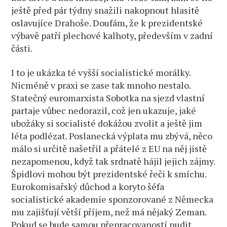
ještě před pár týdny snažili nakopnout hlasitě
oslavujíce Drahoše. Doufám, že k prezidentské
výbavě patří plechové kalhoty, především v zadní
části.
I to je ukázka té vyšší socialistické morálky.
Nicméně v praxi se zase tak mnoho nestalo.
Statečný euromarxista Sobotka na sjezd vlastní
partaje vůbec nedorazil, což jen ukazuje, jaké
ubožáky si socialisté dokážou zvolit a ještě jim
léta podlézat. Poslanecká výplata mu zbývá, něco
málo si určitě našetřil a přátelé z EU na něj jistě
nezapomenou, když tak srdnatě hájil jejich zájmy.
Špidlovi mohou být prezidentské řeči k smíchu.
Eurokomisařský důchod a koryto šéfa
socialistické akademie sponzorované z Německa
mu zajišťují větší příjem, než má nějaký Zeman.
Pokud se bude samou přepracovaností nudit,