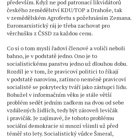
především. Když ne pod patronací likvidátorů
českého zemědělství KDU/TOP a Drahoše, tak
v zemědělském Agrofertu s požehnáním Zemana.
Euromarxistický ráj je třeba zachovat pro
věrchušku z ČSSD za každou cenu.
Co si o tom myslí řadoví členové a voliči neboli
bahno, je v podstatě jedno. Ono je to
socialistickému panstvu jedno už dlouhou dobu.
Rozdíl je v tom, že pravicoví politici to říkají
v podstatě narovinu, zatímco neméně pravicoví
socialisté se pokrytecky tváří jako zástupci lidu.
Bohužel v informačním věku je stále větší
problém sedět jedním zadkem na dvou od sebe
vzdálených židlích, tedy být zároveň levičák
i pravičák. Je zajímavé, že tohoto problému
sociální demokracie si mnozí všimli už před
téměř sto lety. Socialistický vůdce Šmeral,