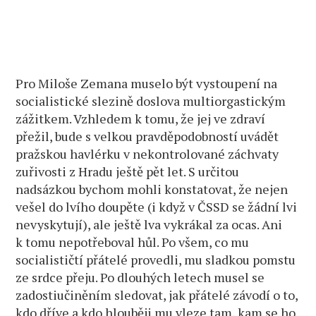
Pro Miloše Zemana muselo být vystoupení na
socialistické slezině doslova multiorgastickým
zážitkem. Vzhledem k tomu, že jej ve zdraví
přežil, bude s velkou pravděpodobností uvádět
pražskou havlérku v nekontrolované záchvaty
zuřivosti z Hradu ještě pět let. S určitou
nadsázkou bychom mohli konstatovat, že nejen
vešel do lvího doupěte (i když v ČSSD se žádní lvi
nevyskytují), ale ještě lva vykrákal za ocas. Ani
k tomu nepotřeboval hůl. Po všem, co mu
socialističtí přátelé provedli, mu sladkou pomstu
ze srdce přeju. Po dlouhých letech musel se
zadostiučiněním sledovat, jak přátelé závodí o to,
kdo dříve a kdo hlouběji mu vleze tam, kam se ho