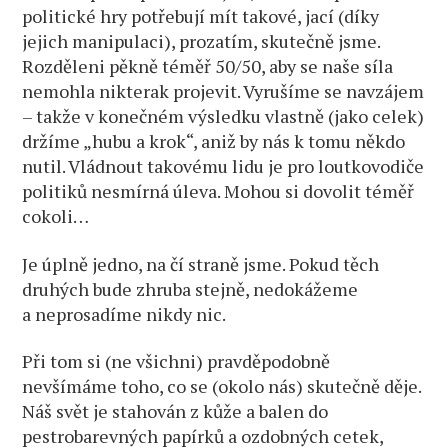
politické hry potřebují mít takové, jací (díky
jejich manipulaci), prozatím, skutečně jsme.
Rozděleni pěkně téměř 50/50, aby se naše síla
nemohla nikterak projevit. Vyrušíme se navzájem
– takže v konečném výsledku vlastně (jako celek)
držíme „hubu a krok“, aniž by nás k tomu někdo
nutil. Vládnout takovému lidu je pro loutkovodiče
politiků nesmírná úleva. Mohou si dovolit téměř
cokoli…
Je úplně jedno, na čí straně jsme. Pokud těch
druhých bude zhruba stejně, nedokážeme
a neprosadíme nikdy nic.
Při tom si (ne všichni) pravděpodobně
nevšímáme toho, co se (okolo nás) skutečně děje.
Náš svět je stahován z kůže a balen do
pestrobarevných papírků a ozdobných cetek,