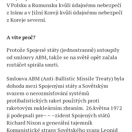
V Polsku a Rumunsku kvůli údajnému nebezpečí
z Iránu a v Jižní Koreji kvůli údajnému nebezpečí
z Koreje severní.
A víte proč?
Protože Spojené státy (jednostranně) ustoupily
od smlouvy ABM, takže se na světě opět začala
roztáčet spirála smrti.
Smlouva ABM (Anti-Ballistic Missile Treaty) byla
dohoda mezi Spojenými státy a Sovětským
svazem o nerozmísťování systémů
protibalistických raket použitých proti
raketovým nukleárním zbraním. 26.května 1972
ji podepsali pre
– – –
zident Spojených států
Richard Nixon a generální tajemník
Komunistické strany Sovětského svazu Leonid