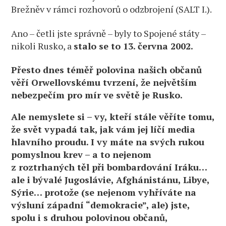
Brežněv v rámci rozhovorů o odzbrojení (SALT I.).
Ano – četli jste správně – byly to Spojené státy –
nikoli Rusko, a
stalo se to 13. června 2002.
Přesto dnes téměř polovina našich občanů
věří Orwellovskému tvrzení, že největším
nebezpečím pro mír ve světě je Rusko.
Ale nemyslete si – vy, kteří stále věříte tomu,
že svět vypadá tak, jak vám jej líčí media
hlavního proudu. I vy máte na svých rukou
pomyslnou krev – a to nejenom
z roztrhaných těl při bombardování Iráku…
ale i bývalé Jugoslávie, Afghánistánu, Libye,
Sýrie… protože (se nejenom vyhříváte na
výsluní západní “demokracie”, ale) jste,
spolu i s druhou polovinou občanů,