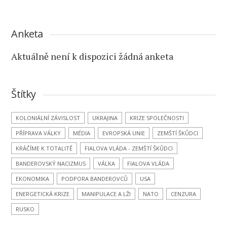
Anketa
Aktuálně není k dispozici žádná anketa
Štítky
KOLONIÁLNÍ ZÁVISLOST
UKRAJINA
KRIZE SPOLEČNOSTI
PŘÍPRAVA VÁLKY
MÉDIA
EVROPSKÁ UNIE
ZEMŠTÍ ŠKŮDCI
KRÁČÍME K TOTALITĚ
FIALOVA VLÁDA - ZEMŠTÍ ŠKŮDCI
BANDEROVSKÝ NACIZMUS
VÁLKA
FIALOVA VLÁDA
EKONOMIKA
PODPORA BANDEROVCŮ
USA
ENERGETICKÁ KRIZE
MANIPULACE A LŽI
NATO
CENZURA
RUSKO