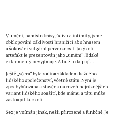
V umění, namísto krásy, údivu a intimity, jsme
obklopováni ošklivostí hraničící až s hnusem
a šokování vulgární perverzností. Jakýkoli
artefakt je prezentován jako „umění“, lidské
exkrementy nevyjímaje. A lidé to kupují…
Ještě „včera“ byla rodina základem každého
lidského společenství, včetně státu. Nyní je
zpochybňována a stavěna na roveň nejrůznějších
variant lidského soužití, kde mámu a tátu může
zastoupit kdokoli.
Sex je vnímán jinak, nežli přirozeně a funkčně. Je