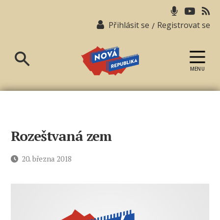
Přihlásit se
Registrovat se
/
MENU
Nová
republika
Rozeštvaná zem
Datum
20. března 2018
příspěvku