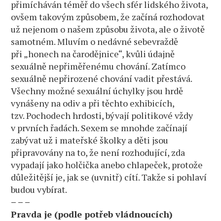
přimícháván téměř do všech sfér lidského života,
ovšem takovým způsobem, že začíná rozhodovat
už nejenom o našem způsobu života, ale o životě
samotném. Mluvím o nedávné sebevraždě
při „honech na čarodějnice“, kvůli údajně
sexuálně nepřiměřenému chování. Zatímco
sexuálně nepřirozené chování vadit přestává.
Všechny možné sexuální úchylky jsou hrdě
vynášeny na odiv a při těchto exhibicích,
tzv. Pochodech hrdosti, bývají politikové vždy
v prvních řadách. Sexem se mnohde začínají
zabývat už i mateřské školky a děti jsou
připravovány na to, že není rozhodující, zda
vypadají jako holčička anebo chlapeček, protože
důležitější je, jak se (uvnitř) cítí. Takže si pohlaví
budou vybírat.
– – –
Pravda je (podle potřeb vládnoucích)