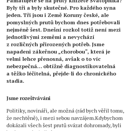
Pamatujete se na pruty knížete Svatopluka?
Byly tři a byly skutečné. Pro každého syna
jeden. Tři jsou i Země Koruny české, ale
pomyslných prutů bychom dnes potřebovali
nejméně šest. Dnešní rozkol totiž není mezi
jednotlivými zeměmi a nevychází
z rozličných přirozených potřeb. Jsme
napadeni zákeřnou „chorobou“, která je
velmi lehce přenosná, avšak o to víc
nebezpečná… obtížně diagnostikovatelná
a těžko léčitelná, přejde-li do chronického
stadia.
Jsme rozeštváváni
Politiky, novináři, ale možná (rád bych věřil tomu,
že nechtěně), i mezi sebou navzájem.Kdybychom
dokázali všech šest prutů svázat dohromady, byli