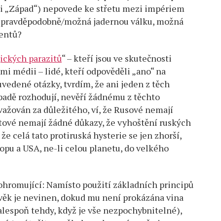
i „Západ“) nepovede ke střetu mezi impériem
u, pravděpodobně/možná jadernou válku, možná
dentů?
ických parazitů
“ – kteří jsou ve skutečnosti
i médii – lidé, kteří odpověděli „ano“ na
edené otázky, tvrdím, že ani jeden z těch
padě rozhodují, nevěří žádnému z těchto
važován za důležitého, ví, že Rusové nemají
ritové nemají žádné důkazy, že vyhoštění ruských
e celá tato protiruská hysterie se jen zhorší,
opu a USA, ne-li celou planetu, do velkého
o ohromující: Namísto použití základních principů
věk je nevinen, dokud mu není prokázána vina
lespoň tehdy, když je vše nezpochybnitelné),