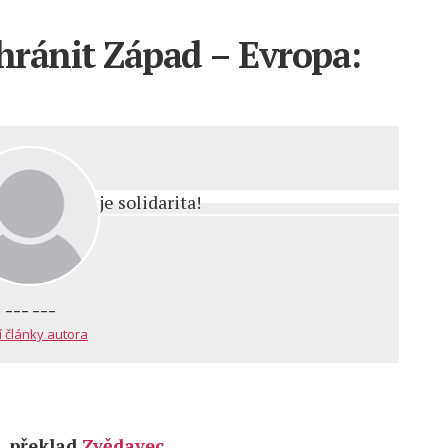
hránit Západ – Evropa:
--- ---
í články autora
, překlad
Zvědavec