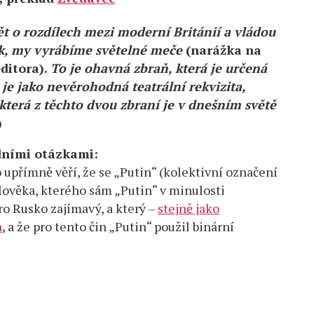
ět o rozdílech mezi moderní Británií a vládou
ok, my vyrábíme světelné meče
(narážka na
editora).
To je ohavná zbraň, která je určená
 je jako nevěrohodná teatrální rekvizita,
která z těchto dvou zbraní je v dnešním světě
)
dními otázkami:
 upřímně věří, že se „Putin“ (kolektivní označení
lověka, kterého sám „Putin“ v minulosti
ro Rusko zajímavý, a který –
stejně jako
a
, a že pro tento čin „Putin“ použil binární