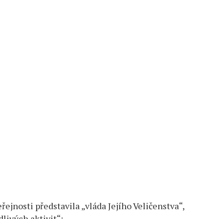
řejnosti představila „vláda Jejího Veličenstva“,
livých aktivit“: