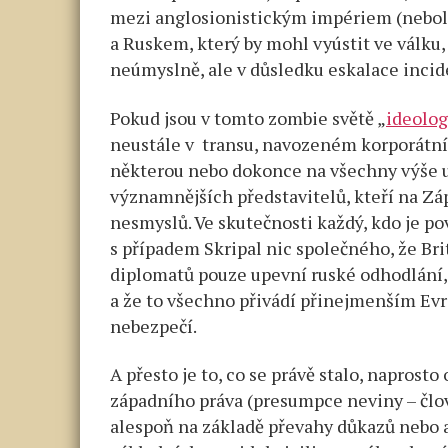
mezi anglosionistickým impériem (nebol
a Ruskem, který by mohl vyústit ve válk
neúmyslně, ale v důsledku eskalace inci
Pokud jsou v tomto zombie světě „
ideolog
neustále v transu, navozeném korporátním
některou nebo dokonce na všechny výše uv
významnějších představitelů, kteří na Zá
nesmyslů. Ve skutečnosti každý, kdo je po
s případem Skripal nic společného, ​​že B
diplomatů pouze upevní ruské odhodlání, ž
a že to všechno přivádí přinejmenším Evr
nebezpečí.
A přesto je to, co se právě stalo, naprost
západního práva (presumpce neviny – člo
alespoň na základě převahy důkazů nebo a