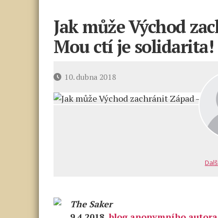
Jak může Východ zac
Mou ctí je solidarita!
Datum
10. dubna 2018
příspěvku
Dalš
The Saker
9.4.2018
blog anonymního autora