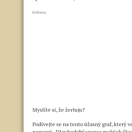
Reklama
Myslíte si, že žertuju?
Podívejte se na tento úžasný graf, který ve
nazvaný „Dlouhodobý vzorec ruských škod