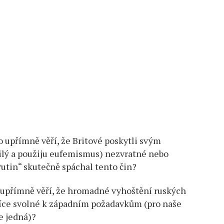
o upřímně věří, že Britové poskytli svým
ilý a použiju eufemismus) nezvratné nebo
utin“ skutečně spáchal tento čin?
o upřímně věří, že hromadné vyhoštění ruských
více svolné k západním požadavkům (pro naše
e jedná)?