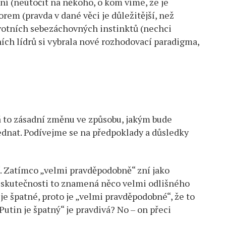
ní (neútočit na někoho, o kom víme, že je
rem (pravda v dané věci je důležitější, než
rvotních sebezáchovných instinktů (nechci
dních lídrů si vybrala nové rozhodovací paradigma,
á to zásadní změnu ve způsobu, jakým bude
ednat. Podívejme se na předpoklady a důsledky
Zatímco „velmi pravděpodobně“ zní jako
 skutečnosti to znamená něco velmi odlišného
í je špatné, proto je „velmi pravděpodobné“, že to
„Putin je špatný“ je pravdivá? No – on přeci