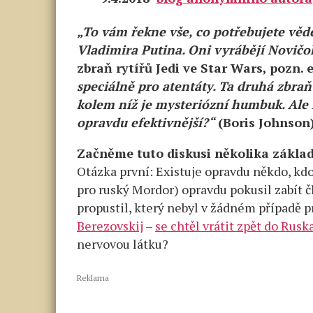
„To vám řekne vše, co potřebujete věd
Vladimira Putina. Oni vyrábějí Novič
zbraň rytířů Jedi ve Star Wars, pozn. 
speciálně pro atentáty. Ta druhá zbraň
kolem níž je mysteriózní humbuk. Ale 
opravdu efektivnější?“
(Boris Johnson
Začněme tuto diskusi několika zákla
Otázka první: Existuje opravdu někdo, kdo
pro ruský Mordor) opravdu pokusil zabít č
propustil, který nebyl v žádném případě p
Berezovskij
–
se chtěl vrátit zpět do Rusk
nervovou látku?
Reklama