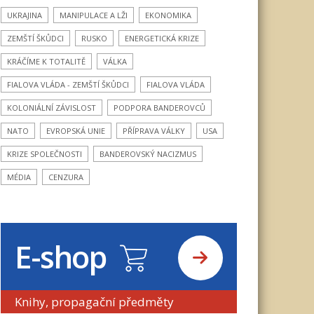
UKRAJINA
MANIPULACE A LŽI
EKONOMIKA
ZEMŠTÍ ŠKŮDCI
RUSKO
ENERGETICKÁ KRIZE
KRÁČÍME K TOTALITĚ
VÁLKA
FIALOVA VLÁDA - ZEMŠTÍ ŠKŮDCI
FIALOVA VLÁDA
KOLONIÁLNÍ ZÁVISLOST
PODPORA BANDEROVCŮ
NATO
EVROPSKÁ UNIE
PŘÍPRAVA VÁLKY
USA
KRIZE SPOLEČNOSTI
BANDEROVSKÝ NACIZMUS
MÉDIA
CENZURA
E-shop
Knihy, propagační předměty