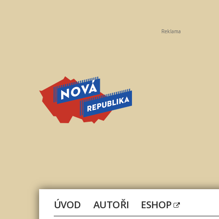
Reklama
Nová
republika
ÚVOD
AUTOŘI
ESHOP