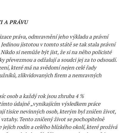
I A PRÁVU
izace práva, odmravnění jeho výkladu a právní
. Jedinou jistotou v tomto státě se tak stala právní
 Nikdo si nemůže být jist, že si na něho policisté
ky převezmou a odžalují a soudci jej za to odsoudí.
zení, které má na svědomí nejen celé řady
 dlužníků, zlikvidovaných firem a nemravných
síc osob a každý rok jsou zhruba 4 %
tímto údajně „vynikajícím výsledkem práce
jí tisíce nevinných osob, kterým byl zničen život,
é vztahy. Tento zničený život se pochopitelně
 jejich rodin a celého blízkého okolí, které prožívá