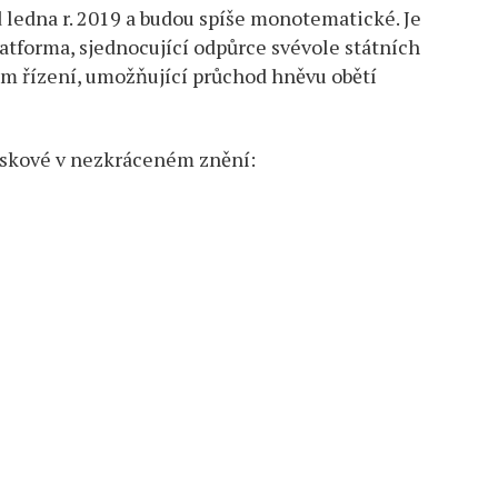
ledna r. 2019 a budou spíše monotematické. Je
latforma, sjednocující odpůrce svévole státních
ím řízení, umožňující průchod hněvu obětí
táskové v nezkráceném znění: