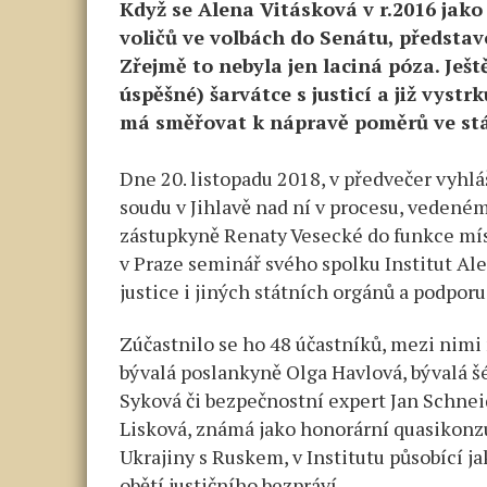
Když se Alena Vitásková v r.2016 ja
voličů ve volbách do Senátu, představ
Zřejmě to nebyla jen laciná póza. Ješt
úspěšné) šarvátce s justicí a již vystr
má směřovat k nápravě poměrů ve stát
Dne 20. listopadu 2018, v předvečer vy
soudu v Jihlavě nad ní v procesu, vedeném
zástupkyně Renaty Vesecké do funkce mí
v Praze seminář svého spolku Institut Al
justice i jiných státních orgánů a podporu
Zúčastnilo se ho 48 účastníků, mezi nimi
bývalá poslankyně Olga Havlová, bývalá 
Syková či bezpečnostní expert Jan Schnei
Lisková, známá jako honorární quasikonz
Ukrajiny s Ruskem, v Institutu působící j
obětí justičního bezpráví.