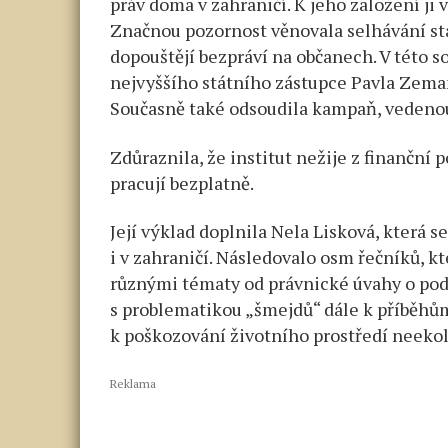
práv doma v zahraničí. K jeho založení ji 
Značnou pozornost věnovala selhávání stát
dopouštějí bezpráví na občanech. V této so
nejvyššího státního zástupce Pavla Zemana
Současně také odsoudila kampaň, vedenou 
Zdůraznila, že institut nežije z finanční
pracují bezplatně.
Její výklad doplnila Nela Lisková, která 
i v zahraničí. Následovalo osm řečníků, k
různými tématy od právnické úvahy o pod
s problematikou „šmejdů“ dále k příběhům
k poškozování životního prostředí neeko
Reklama