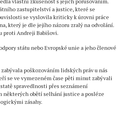
vedla vlastní zkušenost s jejich porušováním.
ního zastupitelství a justice, které se
uvislosti se vyslovila kriticky k úrovni práce
, který je dle jejího názoru zralý na odvolání.
proti Andreji Babišovi.
 podpory státu nebo Evropské unie a jeho členové
se zabývala poškozováním lidských práv u nás
teří se ve vymezeném čase pěti minut zabývali
statě spravedlnosti přes seznámení
 některých obětí selhání justice a posléze
logickými zásahy.