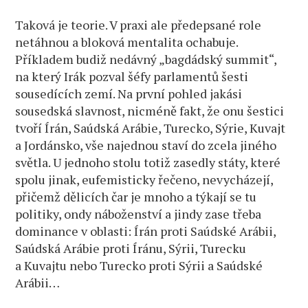
Taková je teorie. V praxi ale předepsané role
netáhnou a bloková mentalita ochabuje.
Příkladem budiž nedávný „bagdádský summit“,
na který Irák pozval šéfy parlamentů šesti
sousedících zemí. Na první pohled jakási
sousedská slavnost, nicméně fakt, že onu šestici
tvoří Írán, Saúdská Arábie, Turecko, Sýrie, Kuvajt
a Jordánsko, vše najednou staví do zcela jiného
světla. U jednoho stolu totiž zasedly státy, které
spolu jinak, eufemisticky řečeno, nevycházejí,
přičemž dělicích čar je mnoho a týkají se tu
politiky, ondy náboženství a jindy zase třeba
dominance v oblasti: Írán proti Saúdské Arábii,
Saúdská Arábie proti Íránu, Sýrii, Turecku
a Kuvajtu nebo Turecko proti Sýrii a Saúdské
Arábii…