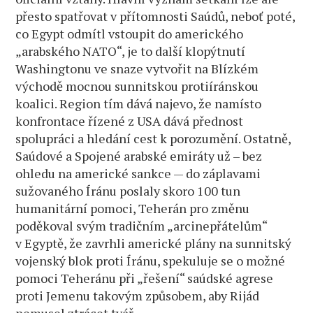
přesto spatřovat v přítomnosti Saúdů, neboť poté,
co Egypt odmítl vstoupit do amerického
„arabského NATO“, je to další klopýtnutí
Washingtonu ve snaze vytvořit na Blízkém
východě mocnou sunnitskou protiíránskou
koalici. Region tím dává najevo, že namísto
konfrontace řízené z USA dává přednost
spolupráci a hledání cest k porozumění. Ostatně,
Saúdové a Spojené arabské emiráty už – bez
ohledu na americké sankce — do záplavami
sužovaného Íránu poslaly skoro 100 tun
humanitární pomoci, Teherán pro změnu
poděkoval svým tradičním „arcinepřátelům“
v Egyptě, že zavrhli americké plány na sunnitský
vojenský blok proti Íránu, spekuluje se o možné
pomoci Teheránu při „řešení“ saúdské agrese
proti Jemenu takovým způsobem, aby Rijád
nemusel ztrácet tvář…