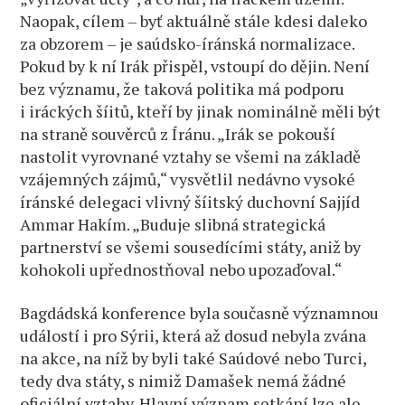
Naopak, cílem – byť aktuálně stále kdesi daleko
za obzorem – je saúdsko-íránská normalizace.
Pokud by k ní Irák přispěl, vstoupí do dějin. Není
bez významu, že taková politika má podporu
i iráckých šíitů, kteří by jinak nominálně měli být
na straně souvěrců z Íránu. „Irák se pokouší
nastolit vyrovnané vztahy se všemi na základě
vzájemných zájmů,“ vysvětlil nedávno vysoké
íránské delegaci vlivný šíitský duchovní Sajjíd
Ammar Hakím. „Buduje slibná strategická
partnerství se všemi sousedícími státy, aniž by
kohokoli upřednostňoval nebo upozaďoval.“
Bagdádská konference byla současně významnou
událostí i pro Sýrii, která až dosud nebyla zvána
na akce, na níž by byli také Saúdové nebo Turci,
tedy dva státy, s nimiž Damašek nemá žádné
oficiální vztahy. Hlavní význam setkání lze ale