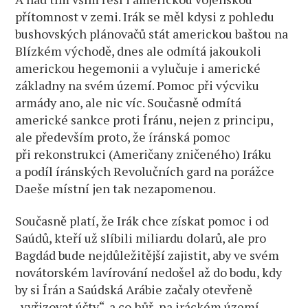
přítomnost v zemi. Irák se měl kdysi z pohledu
bushovských plánovačů stát americkou baštou na
Blízkém východě, dnes ale odmítá jakoukoli
americkou hegemonii a vylučuje i americké
základny na svém území. Pomoc při výcviku
armády ano, ale nic víc. Současně odmítá
americké sankce proti Íránu, nejen z principu,
ale především proto, že íránská pomoc
při rekonstrukci (Američany zničeného) Iráku
a podíl íránských Revolučních gard na porážce
Daeše místní jen tak nezapomenou.
Současně platí, že Irák chce získat pomoc i od
Saúdů, kteří už slíbili miliardu dolarů, ale pro
Bagdád bude nejdůležitější zajistit, aby ve svém
novátorském lavírování nedošel až do bodu, kdy
by si Írán a Saúdská Arábie začaly otevřeně
„vyřizovat účty“, a co hůř, na iráckém území.