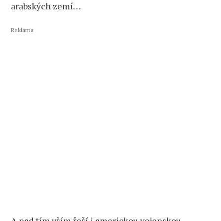
arabských zemí…
Reklama
A nad tím vším řeší i americkou vojenskou