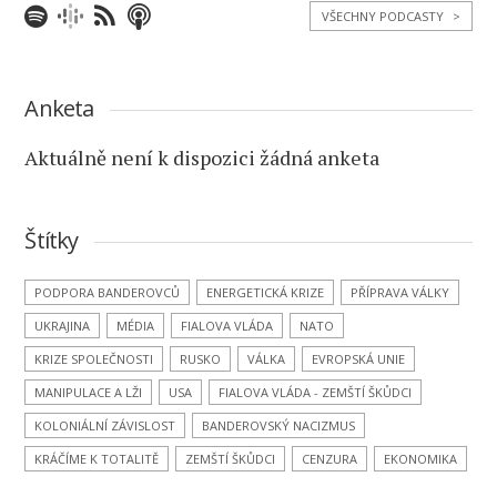
VŠECHNY PODCASTY
>
Anketa
Aktuálně není k dispozici žádná anketa
Štítky
PODPORA BANDEROVCŮ
ENERGETICKÁ KRIZE
PŘÍPRAVA VÁLKY
UKRAJINA
MÉDIA
FIALOVA VLÁDA
NATO
KRIZE SPOLEČNOSTI
RUSKO
VÁLKA
EVROPSKÁ UNIE
MANIPULACE A LŽI
USA
FIALOVA VLÁDA - ZEMŠTÍ ŠKŮDCI
KOLONIÁLNÍ ZÁVISLOST
BANDEROVSKÝ NACIZMUS
KRÁČÍME K TOTALITĚ
ZEMŠTÍ ŠKŮDCI
CENZURA
EKONOMIKA