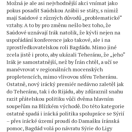
Možná je ale asi nejvhodnější akci vnímat jako
pokus posadit Saúdskou Arábii se státy, s nimiž
mají Saúdové z různých důvodů „problematické“
vztahy. A to by pro změnu nešlo bez toho, že
Saúdové uznávají Irák natolik, že kývli nejen na
uspořádání konference jako takové, ale i na
zprostředkovatelskou roli Bagdádu. Mimo jiné
zcela jistě i proto, aby ukázali Teheránu, že „jeho“
Irák je samostatnější, než by Írán chtěl, a učí se
manévrovat v regionálních mocenských
propletencích, mimo vlivovou sféru Teheránu.
Ostatně, nový irácký premiér nedávno zaletěl jak
do Teheránu, tak i do Rijádu, aby zdůraznil snahu
razit přátelskou politiku vůči dvěma hlavním
soupeřům na Blízkém východě. Do této kategorie
ostatně spadá i irácká politika spolupráce se Sýrií
– přes irácké území proudí do Damašku íránská
pomoc, Bagdád volá po návratu Sýrie do Ligy