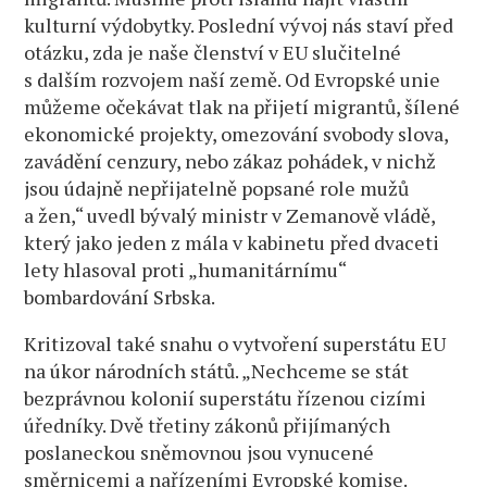
kulturní výdobytky. Poslední vývoj nás staví před
otázku, zda je naše členství v EU slučitelné
s dalším rozvojem naší země. Od Evropské unie
můžeme očekávat tlak na přijetí migrantů, šílené
ekonomické projekty, omezování svobody slova,
zavádění cenzury, nebo zákaz pohádek, v nichž
jsou údajně nepřijatelně popsané role mužů
a žen,“ uvedl bývalý ministr v Zemanově vládě,
který jako jeden z mála v kabinetu před dvaceti
lety hlasoval proti „humanitárnímu“
bombardování Srbska.
Kritizoval také snahu o vytvoření superstátu EU
na úkor národních států. „Nechceme se stát
bezprávnou kolonií superstátu řízenou cizími
úředníky. Dvě třetiny zákonů přijímaných
poslaneckou sněmovnou jsou vynucené
směrnicemi a nařízeními Evropské komise.