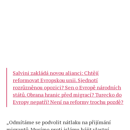
Salvini zakládá novou alianci: Chtějí
reformovat Evropskou unii. Sjednotí
rozrůzněnou opozici? Sen o Evropě národních
států. Obrana hranic před migrací? Turecko do
Evropy nepatří! Není na reformy trochu pozdě?
„Odmítáme se podvolit nátlaku na přijímání
migrantů. Musíme proti islámu hájit vlastní