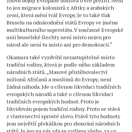
znovu bojují Evropané doslova o své přežití. Není
to jen migrace kolonistů z Afriky a arabských
zemí, která mění tvář Evropy. Je to také tlak
Bruselu na odnárodnění států Evropy ve jménu
multikulturního superstátu. V současné Evropské
unii bruselské šlechty není místo nejen pro
národ ale není tu místo ani pro demokracii.“
Okamura také vyzdvihl nezastupitelné místo
tradiční rodiny, která je podle něho základem
národních států. „Masové přistěhovalectví
milionů Afričanů a muslimů do Evropy, není
žádná náhoda. Jde o cílenou likvidaci tradičních
evropských národů a také o cílenou likvidaci
tradičních evropských hodnot. Proto je
likvidován pojem tradiční rodiny. Proto se stává
z vlastenectví sprosté slovo. Právě tyto hodnoty
jsou největší překážkou pro zbourání národních
států. Je jen na nás zda se vzdáme všeho, za co