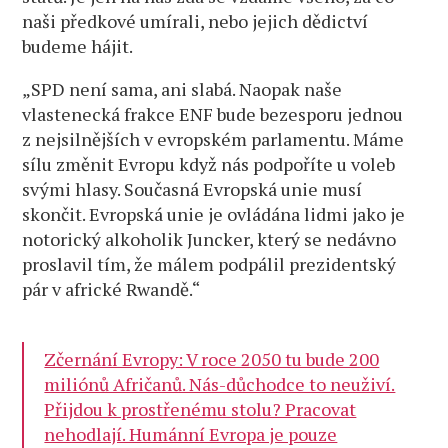
naši předkové umírali, nebo jejich dědictví
budeme hájit.
„SPD není sama, ani slabá. Naopak naše
vlastenecká frakce ENF bude bezesporu jednou
z nejsilnějších v evropském parlamentu. Máme
sílu změnit Evropu když nás podpoříte u voleb
svými hlasy. Současná Evropská unie musí
skončit. Evropská unie je ovládána lidmi jako je
notorický alkoholik Juncker, který se nedávno
proslavil tím, že málem podpálil prezidentský
pár v africké Rwandě.“
Zčernání Evropy: V roce 2050 tu bude 200
miliónů Afričanů. Nás-důchodce to neuživí.
Přijdou k prostřenému stolu? Pracovat
nehodlají. Humánní Evropa je pouze