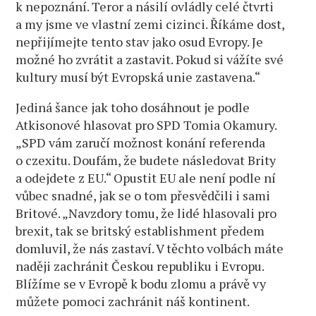
k nepoznání. Teror a násilí ovládly celé čtvrti
a my jsme ve vlastní zemi cizinci. Říkáme dost,
nepřijímejte tento stav jako osud Evropy. Je
možné ho zvrátit a zastavit. Pokud si vážíte své
kultury musí být Evropská unie zastavena.“
Jediná šance jak toho dosáhnout je podle
Atkisonové hlasovat pro SPD Tomia Okamury.
„SPD vám zaručí možnost konání referenda
o czexitu. Doufám, že budete následovat Brity
a odejdete z EU.“ Opustit EU ale není podle ní
vůbec snadné, jak se o tom přesvědčili i sami
Britové. „Navzdory tomu, že lidé hlasovali pro
brexit, tak se britský establishment předem
domluvil, že nás zastaví. V těchto volbách máte
naději zachránit Českou republiku i Evropu.
Blížíme se v Evropě k bodu zlomu a právě vy
můžete pomoci zachránit náš kontinent.