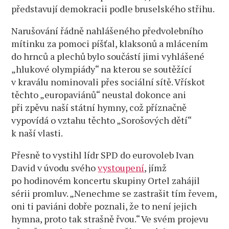
představují demokracii podle bruselského střihu.
Narušování řádně nahlášeného předvolebního
mítinku za pomoci píšťal, klaksonů a mlácením
do hrnců a plechů bylo součástí jimi vyhlášené
„hlukové olympiády“ na kterou se soutěžící
v kraválu nominovali přes sociální sítě. Vřískot
těchto „europaviánů“ neustal dokonce ani
při zpěvu naší státní hymny, což příznačně
vypovídá o vztahu těchto „Sorošových dětí“
k naší vlasti.
Přesně to vystihl lídr SPD do eurovoleb Ivan
David v úvodu svého
vystoupení
, jímž
po hodinovém koncertu skupiny Ortel zahájil
sérii promluv. „Nenechme se zastrašit tím řevem,
oni ti paviáni dobře poznali, že to není jejich
hymna, proto tak strašně řvou.“ Ve svém projevu