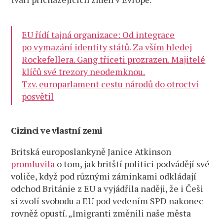
EU řídí tajná organizace: Od integrace
po vymazání identity států. Za vším hledej
Rockefellera. Gang třiceti prozrazen. Majitelé
klíčů své trezory neodemknou.
Tzv. europarlament cestu národů do otroctví
posvětil
Cizinci ve vlastní zemi
Britská europoslankyně Janice Atkinson
promluvila
o tom, jak britští politici podvádějí své
voliče, když pod různými záminkami odkládají
odchod Británie z EU a vyjádřila naději, že i Češi
si zvolí svobodu a EU pod vedením SPD nakonec
rovněž opustí. „Imigranti změnili naše města