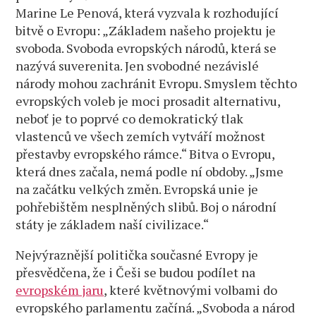
Marine Le Penová, která vyzvala k rozhodující
bitvě o Evropu: „Základem našeho projektu je
svoboda. Svoboda evropských národů, která se
nazývá suverenita. Jen svobodné nezávislé
národy mohou zachránit Evropu. Smyslem těchto
evropských voleb je moci prosadit alternativu,
neboť je to poprvé co demokratický tlak
vlastenců ve všech zemích vytváří možnost
přestavby evropského rámce.“ Bitva o Evropu,
která dnes začala, nemá podle ní obdoby. „Jsme
na začátku velkých změn. Evropská unie je
pohřebištěm nesplněných slibů. Boj o národní
státy je základem naší civilizace.“
Nejvýraznější politička současné Evropy je
přesvědčena, že i Češi se budou podílet na
evropském jaru
, které květnovými volbami do
evropského parlamentu začíná. „Svoboda a národ