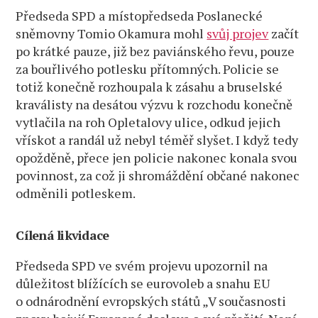
Předseda SPD a místopředseda Poslanecké
sněmovny Tomio Okamura mohl
svůj projev
začít
po krátké pauze, již bez paviánského řevu, pouze
za bouřlivého potlesku přítomných. Policie se
totiž konečně rozhoupala k zásahu a bruselské
kraválisty na desátou výzvu k rozchodu konečně
vytlačila na roh Opletalovy ulice, odkud jejich
vřískot a randál už nebyl téměř slyšet. I když tedy
opožděně, přece jen policie nakonec konala svou
povinnost, za což ji shromáždění občané nakonec
odměnili potleskem.
Cílená likvidace
Předseda SPD ve svém projevu upozornil na
důležitost blížících se eurovoleb a snahu EU
o odnárodnění evropských států „V současnosti