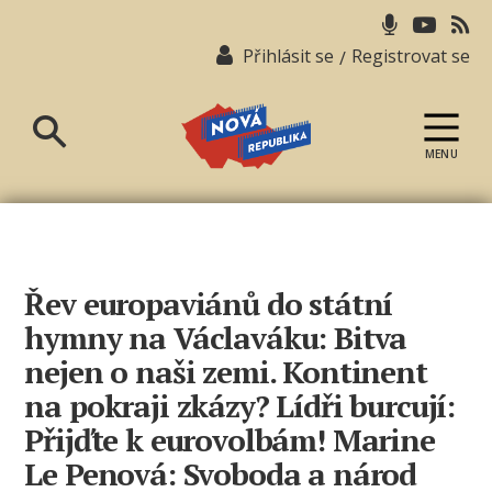
Přihlásit se
Registrovat se
/
MENU
Nová
republika
Řev europaviánů do státní
hymny na Václaváku: Bitva
nejen o naši zemi. Kontinent
na pokraji zkázy? Lídři burcují:
Přijďte k eurovolbám! Marine
Le Penová: Svoboda a národ