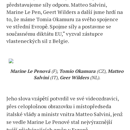
představujeme síly odporu. Matteo Salvini,
Marine Le Pen, Geert Wilders a další jsme hrdí na
to, že máme Tomia Okamuru za svého spojence
ve střední Evropě. Spojme síly a postavme se
současnému diktátu EU,“ vyzval zástupce
vlasteneckých sil z Belgie.
Marine Le Penová
(F),
Tomio Okamura
(CZ),
Matteo
Salvini
(IT),
Geer Wilders
(NL).
Jeho slova vzápětí potvrdil ve své videozdravici,
přes celoplošnou obrazovku i místopředseda
italské vlády a ministr vnitra Matteo Salvini, jenž
se vedle Marine Le Penové stal nejvýraznější
tváří přicházejících změn v Evropě.