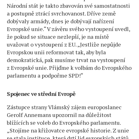
Národní stát je takto zbavován své samostatnosti
a postupně ztrácí svrchovanost. Dříve země
dobývaly armády, dnes je dobývají nařízení
Evropské unie.“ V závěru svého vystoupení uvedl,
že pokud se situace nezlepší, je na místě
uvažovat o vystoupení z EU. „Jestliže nepůjde
Evropskou unii reformovat tak, aby byla
demokratická, pak musíme trvat na vystoupení
z Evropské unie. Přijďme k volbám do Evropského
parlamentu a podpořme SPD!“
Spojenec ve střední Evropě
Zástupce strany Vlámský zájem europoslanec
Gerolf Annemans upozornil na důležitost
blížících se voleb do Evropského parlamentu.
„Stojíme na křižovatce evropské historie. Z unie
se stala instituce, která drtí lid evropských států.