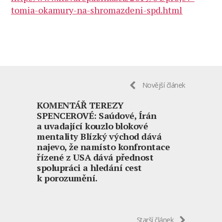
tomia-okamury-na-shromazdeni-spd.html
Novější článek
KOMENTÁŘ TEREZY
SPENCEROVÉ: Saúdové, Írán
a uvadající kouzlo blokové
mentality Blízký východ dává
najevo, že namísto konfrontace
řízené z USA dává přednost
spolupráci a hledání cest
k porozumění.
Starší článek