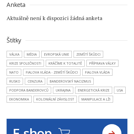
Anketa
Aktuálně není k dispozici žádná anketa
Štítky
VÁLKA
MÉDIA
EVROPSKÁ UNIE
ZEMŠTÍ ŠKŮDCI
KRIZE SPOLEČNOSTI
KRÁČÍME K TOTALITĚ
PŘÍPRAVA VÁLKY
NATO
FIALOVA VLÁDA - ZEMŠTÍ ŠKŮDCI
FIALOVA VLÁDA
RUSKO
CENZURA
BANDEROVSKÝ NACIZMUS
PODPORA BANDEROVCŮ
UKRAJINA
ENERGETICKÁ KRIZE
USA
EKONOMIKA
KOLONIÁLNÍ ZÁVISLOST
MANIPULACE A LŽI
E-shop