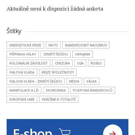
Aktuálně není k dispozici žádná anketa
Štítky
ENERGETICKÁ KRIZE
NATO
BANDEROVSKÝ NACIZMUS
PŘÍPRAVA VÁLKY
ZEMŠTÍ ŠKŮDCI
UKRAJINA
KOLONIÁLNÍ ZÁVISLOST
CENZURA
USA
RUSKO
FIALOVA VLÁDA
KRIZE SPOLEČNOSTI
FIALOVA VLÁDA - ZEMŠTÍ ŠKŮDCI
MÉDIA
VÁLKA
MANIPULACE A LŽI
EKONOMIKA
PODPORA BANDEROVCŮ
EVROPSKÁ UNIE
KRÁČÍME K TOTALITĚ
E-shop