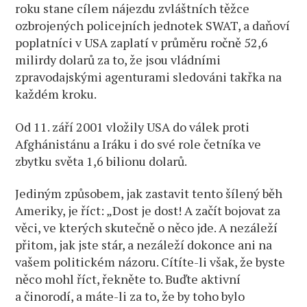
roku stane cílem nájezdu zvláštních těžce
ozbrojených policejních jednotek SWAT, a daňoví
poplatníci v USA zaplatí v průměru ročně 52,6
milirdy dolarů za to, že jsou vládními
zpravodajskými agenturami sledováni takřka na
každém kroku.
Od 11. září 2001 vložily USA do válek proti
Afghánistánu a Iráku i do své role četníka ve
zbytku světa 1,6 bilionu dolarů.
Jediným způsobem, jak zastavit tento šílený běh
Ameriky, je říct: „Dost je dost! A začít bojovat za
věci, ve kterých skutečně o něco jde. A nezáleží
přitom, jak jste stár, a nezáleží dokonce ani na
vašem politickém názoru. Cítíte-li však, že byste
něco mohl říct, řekněte to. Buďte aktivní
a činorodí, a máte-li za to, že by toho bylo