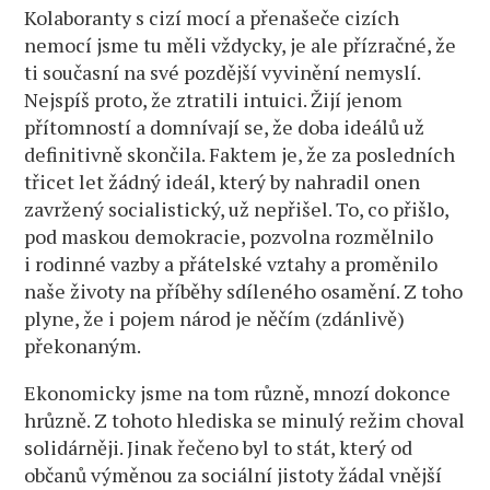
Kolaboranty s cizí mocí a přenašeče cizích
nemocí jsme tu měli vždycky, je ale přízračné, že
ti současní na své pozdější vyvinění nemyslí.
Nejspíš proto, že ztratili intuici. Žijí jenom
přítomností a domnívají se, že doba ideálů už
definitivně skončila. Faktem je, že za posledních
třicet let žádný ideál, který by nahradil onen
zavržený socialistický, už nepřišel. To, co přišlo,
pod maskou demokracie, pozvolna rozmělnilo
i rodinné vazby a přátelské vztahy a proměnilo
naše životy na příběhy sdíleného osamění. Z toho
plyne, že i pojem národ je něčím (zdánlivě)
překonaným.
Ekonomicky jsme na tom různě, mnozí dokonce
hrůzně. Z tohoto hlediska se minulý režim choval
solidárněji. Jinak řečeno byl to stát, který od
občanů výměnou za sociální jistoty žádal vnější