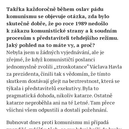
Takřka každoročně během oslav pádu
komunismu se objevuje otázka, zda bylo
skutečně dobře, že po roce 1989 nedošlo
k zákazu komunistické strany a k soudním
procesům s představiteli tehdejšího režimu.
Jaký pohled na to máte vy, a proč?
Nebyla jsem u žádných vyjednávání, ale je
zřejmé, že když komunističtí poslanci
jednomyslně zvolili „ztroskotance“ Václava Havla
za prezidenta, činili tak s vědomím, že tímto
skutkem dostávají glejt na beztrestnost, která se
týkala i představitelů exekutivy. Byla to
pragmatická dohoda, nikoliv katarze. Ostatně
katarze neproběhla ani na té Letné. Tam přece
všichni všem odpustili a dostali požehnání.
Bubnovat dnes proti komunismu mi připadá