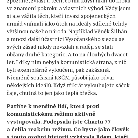
zpozdilé, zvlášť u těch, co mu kdysi hráli do kroku
ve znamení pokroku a vlastních výhod. Vždy jsem
si ale vážila těch, kteří invazi spojeneckých
armád vnímali jako útok na ideály sdílené tehdy
většinou našeho národa. Například Věněk Šilhán
a mnozí další účastníci Vysočanského sjezdu se
svých zásad nikdy nevzdali a raději se stali
občany druhé kategorie. A to na dlouhých dvacet
let. I díky nim nebyla komunistická strana, z níž
byli exemplárně vyloučeni, pak zakázaná.
Nicméně současná KSČM působí jako odvar
někdejších ideálů. Když třikrát vylouhujete sáček
čaje, chutná to jen jako teplá břečka.
Patříte k menšině lidí, která proti
komunistickému režimu aktivně
vystupovala. Podepsala jste Chartu 77
a čelila reakcím režimu. Co byste jako člověk
s touto osobní historií vzkázala lidem, kteří