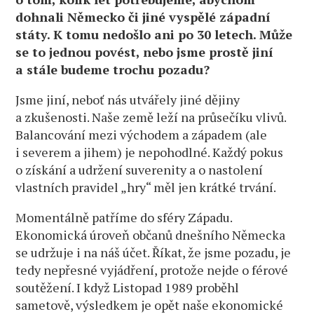
dohnali Německo či jiné vyspělé západní
státy. K tomu nedošlo ani po 30 letech. Může
se to jednou povést, nebo jsme prostě jiní
a stále budeme trochu pozadu?
Jsme jiní, neboť nás utvářely jiné dějiny
a zkušenosti. Naše země leží na průsečíku vlivů.
Balancování mezi východem a západem (ale
i severem a jihem) je nepohodlné. Každý pokus
o získání a udržení suverenity a o nastolení
vlastních pravidel „hry“ měl jen krátké trvání.
Momentálně patříme do sféry Západu.
Ekonomická úroveň občanů dnešního Německa
se udržuje i na náš účet. Říkat, že jsme pozadu, je
tedy nepřesné vyjádření, protože nejde o férové
soutěžení. I když Listopad 1989 proběhl
sametově, výsledkem je opět naše ekonomické