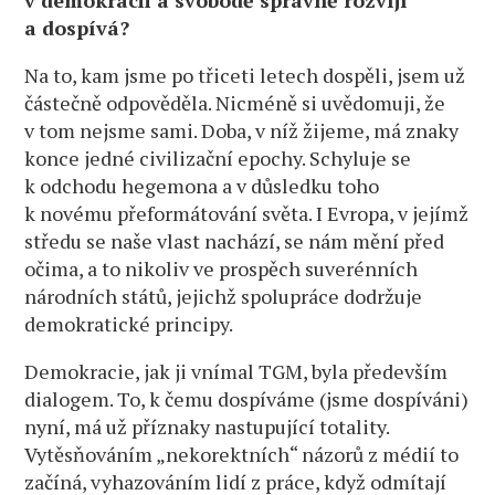
a dospívá?
Na to, kam jsme po třiceti letech dospěli, jsem už
částečně odpověděla. Nicméně si uvědomuji, že
v tom nejsme sami. Doba, v níž žijeme, má znaky
konce jedné civilizační epochy. Schyluje se
k odchodu hegemona a v důsledku toho
k novému přeformátování světa. I Evropa, v jejímž
středu se naše vlast nachází, se nám mění před
očima, a to nikoliv ve prospěch suverénních
národních států, jejichž spolupráce dodržuje
demokratické principy.
Demokracie, jak ji vnímal TGM, byla především
dialogem. To, k čemu dospíváme (jsme dospíváni)
nyní, má už příznaky nastupující totality.
Vytěsňováním „nekorektních“ názorů z médií to
začíná, vyhazováním lidí z práce, když odmítají