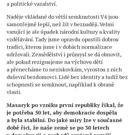
a politické vazalství.
Naděje vkládané do větší semknutosti V4 jsou
samozřejmě lepší, než žít v beznaději. Velmi
varující je ale úpadek národní kultury a kvality
vzdělávání. Tady jsme opravdu opustili dobrou
tradici, kterou jsme i v dobách normalizace
udržovali. Zemědělství i průmysl se dá obnovit,
ale pokud rezignujeme na výchovu dětí
a přenecháme to neziskovkám, vyrostou z nich
duševní bezdomovci. Lidé bez identity a tudíž bez
schopnosti se semknout, například k obraně
vlasti.
Masaryk po vzniku první republiky říkal, že
je potřeba 50 let, aby demokracie dospěla
a byla stabilní. Do jaké míry lze v současné
době říci, že naše země se po 30 letech
v demokracii a svobodě správně rozvíjí