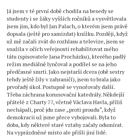
Já jsem v té první době chodila na besedy se
studenty i se žáky vyšších ročníků a vysvětlovala
jsem jim, kdo byl Jan Palach, o kterém jsem právě
dopsala (ještě pro samizdat) knížku. Později, když
už mě začali zvát do rozhlasu a televize, jsem se
snažila v očích veřejnosti rehabilitovat mého
tátu (spisovatele Jana Procházku), kterého padlý
režim mediálně lynčoval a podílel se na jeho
předčasné smrti. Jako nejstarší dcera (obě sestry
tehdy ještě žily v zahraničí), jsem to brala jako
prvořadý úkol. Postupně se vynořovaly další.
Třeba záchrana korunovační katedrály. Někdejší
přátelé z Charty 77, včetně Václava Havla, příliš
nechápali, proč jdu zase „proti proudu“, když
demokracii už jsme přece vybojovali. Byla to
doba, kdy některé staré vztahy začaly odumírat.
Na vyprázdněné místo ale přišli jiní lidé.