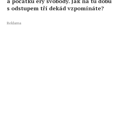
a počátku éry svobody. Jak na tu dobu
s odstupem tří dekád vzpomínáte?
Reklama