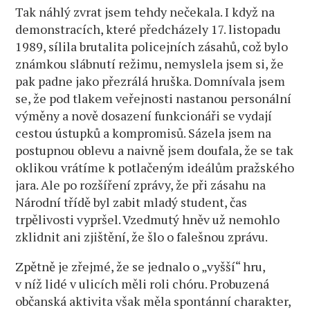
Tak náhlý zvrat jsem tehdy nečekala. I když na
demonstracích, které předcházely 17. listopadu
1989, sílila brutalita policejních zásahů, což bylo
známkou slábnutí režimu, nemyslela jsem si, že
pak padne jako přezrálá hruška. Domnívala jsem
se, že pod tlakem veřejnosti nastanou personální
výměny a nově dosazení funkcionáři se vydají
cestou ústupků a kompromisů. Sázela jsem na
postupnou oblevu a naivně jsem doufala, že se tak
oklikou vrátíme k potlačeným ideálům pražského
jara. Ale po rozšíření zprávy, že při zásahu na
Národní třídě byl zabit mladý student, čas
trpělivosti vypršel. Vzedmutý hněv už nemohlo
zklidnit ani zjištění, že šlo o falešnou zprávu.
Zpětně je zřejmé, že se jednalo o „vyšší“ hru,
v níž lidé v ulicích měli roli chóru. Probuzená
občanská aktivita však měla spontánní charakter,