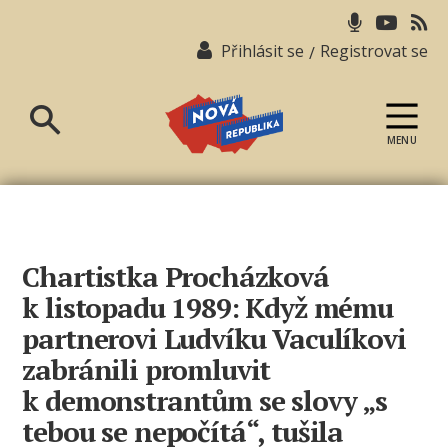
Přihlásit se
Registrovat se
/
MENU
Nová
republika
Chartistka Procházková
k listopadu 1989: Když mému
partnerovi Ludvíku Vaculíkovi
zabránili promluvit
k demonstrantům se slovy „s
tebou se nepočítá“, tušila