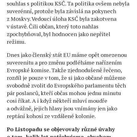
souhlas s politikou KSČ. Ta politika ovšem nebyla
suverénní, protože byla závislá na pokynech
z Moskvy. Vedoucí úloha KSČ byla zakotvena
v ústavě. Čili občan, který toto nahlas
zpochybňoval, byl hodnocen jako nepřítel
režimu.
Dnes jako členský stát EU máme opět omezenou
suverenitu a pro změnu podléháme nařízením
Evropské komise. Takže zjednodušeně řečeno,
rozdíl je pouze v tom, že si jako občané můžeme
svobodně zvolit do Evropského parlamentu těch
pár poslanců, kteří občas mohou jednu minutu
cosi říkat. A i když někteří mluví moudře
a odvážně, jejich hlasy jsou vnímány jen jako
reptání kohosi ze vzdálené kolonie.
Po Listopadu se objevovaly různé úvahy
o tom, kolik let potřebujeme, abychom