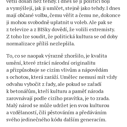
větší dosah než tehdy. I dnes se jí politici bojí
a vymýšlejí, jak ji umlčet, stejně jako tehdy. I dnes
mají občané volbu, čemu věřit a čemu ne, dokonce
ji mohou svobodně uplatnit u voleb. Ale pak se
z televize a z BISky dovědí, že volili extremisty.
Z toho lze soudit, že politická kultura se od doby
normalizace příliš nezlepšila.
To, co se naopak výrazně zhoršilo, je kvalita
umění, které ztrácí národní originalitu
a přizpůsobuje se cizím vlivům a nápovědám
s ochotou, která zaráží. Umělec nemusí mít vždy
odvahu vybočit z řady, ale pokud se zařadí
k betonářům, kteří kulturu a paměť národa
zarovnávají podle cizího pravítka, je to zrada.
Malý národ se může udržet jen svou kulturou
a vzdělaností, čili pěstováním a předáváním
svého jedinečného kódu dalším generacím.