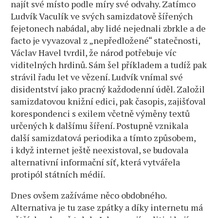
najít své místo podle míry své odvahy. Zatímco
Ludvík Vaculík ve svých samizdatově šířených
fejetonech nabádal, aby lidé nejednali zbrkle a de
facto je vyvazoval z „nepředložené“ statečnosti,
Václav Havel tvrdil, že národ potřebuje víc
viditelných hrdinů. Sám šel příkladem a tudíž pak
strávil řadu let ve vězení. Ludvík vnímal své
disidentství jako pracný každodenní úděl. Založil
samizdatovou knižní edici, pak časopis, zajišťoval
korespondenci s exilem včetně výměny textů
určených k dalšímu šíření. Postupně vznikala
další samizdatová periodika a tímto způsobem,
i když internet ještě neexistoval, se budovala
alternativní informační síť, která vytvářela
protipól státních médií.
Dnes ovšem zažíváme něco obdobného.
Alternativa je tu zase zpátky a díky internetu má