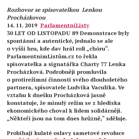
Rozhovor se spisovatelkou Lenkou
Procházkovou
14. 11. 2019
ParlamentníListy
30 LET OD LISTOPADU 89 Demonstrace byly
spontánní a autentické, jednalo se ale
o vyšší hru, kde dav hrál roli „chóru“.
ParlamentnímListům.cz to řekla
spisovatelka a signatářka Charty 77 Lenka
Procházková. Podrobněji promluvila
o protirežimní činnosti svého dlouholetého
partnera, spisovatele Ludvíka Vaculíka. Ve
vztahu k dnešku Procházková jasně
konstatuje, že minulý režim se z hlediska
ekonomického choval k lidem solidárněji.
„Někteří jsou na tom dnes hrůzně,“ sděluje.
Probíhají kulaté oslavy sametové revoluce