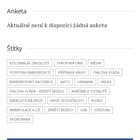
Anketa
Aktuálně není k dispozici žádná anketa
Štítky
KOLONIÁLNÍ ZÁVISLOST
EVROPSKÁ UNIE
MÉDIA
PODPORA BANDEROVCŮ
PŘÍPRAVA VÁLKY
FIALOVA VLÁDA
BANDEROVSKÝ NACIZMUS
NATO
UKRAJINA
VÁLKA
FIALOVA VLÁDA - ZEMŠTÍ ŠKŮDCI
KRÁČÍME K TOTALITĚ
ENERGETICKÁ KRIZE
KRIZE SPOLEČNOSTI
RUSKO
MANIPULACE A LŽI
ZEMŠTÍ ŠKŮDCI
USA
CENZURA
EKONOMIKA