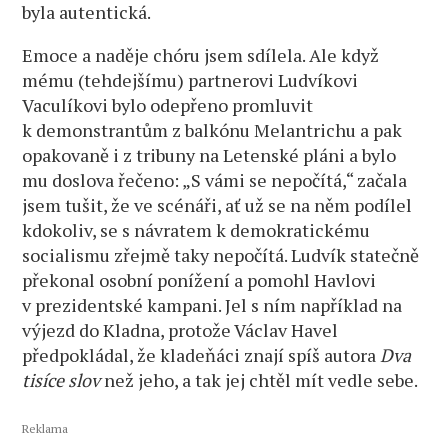
byla autentická.
Emoce a naděje chóru jsem sdílela. Ale když
mému (tehdejšímu) partnerovi Ludvíkovi
Vaculíkovi bylo odepřeno promluvit
k demonstrantům z balkónu Melantrichu a pak
opakovaně i z tribuny na Letenské pláni a bylo
mu doslova řečeno: „S vámi se nepočítá,“ začala
jsem tušit, že ve scénáři, ať už se na něm podílel
kdokoliv, se s návratem k demokratickému
socialismu zřejmě taky nepočítá. Ludvík statečně
překonal osobní ponížení a pomohl Havlovi
v prezidentské kampani. Jel s ním například na
výjezd do Kladna, protože Václav Havel
předpokládal, že kladeňáci znají spíš autora
Dva
tisíce slov
než jeho, a tak jej chtěl mít vedle sebe.
Reklama