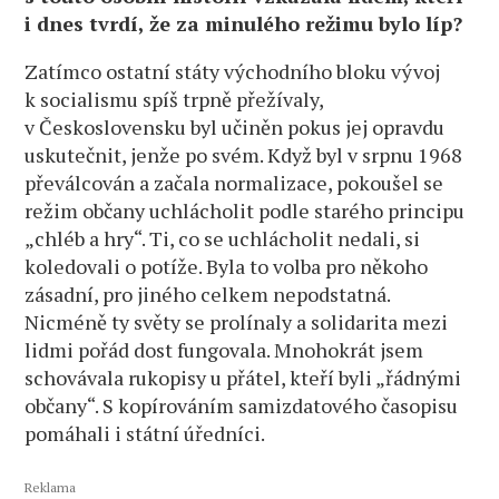
i dnes tvrdí, že za minulého režimu bylo líp?
Zatímco ostatní státy východního bloku vývoj
k socialismu spíš trpně přežívaly,
v Československu byl učiněn pokus jej opravdu
uskutečnit, jenže po svém. Když byl v srpnu 1968
převálcován a začala normalizace, pokoušel se
režim občany uchlácholit podle starého principu
„chléb a hry“. Ti, co se uchlácholit nedali, si
koledovali o potíže. Byla to volba pro někoho
zásadní, pro jiného celkem nepodstatná.
Nicméně ty světy se prolínaly a solidarita mezi
lidmi pořád dost fungovala. Mnohokrát jsem
schovávala rukopisy u přátel, kteří byli „řádnými
občany“. S kopírováním samizdatového časopisu
pomáhali i státní úředníci.
Reklama