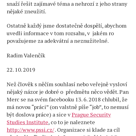
snaží řešit zajímavé téma a nehrozí z jeho strany
nějaké zneužití.
Ostatně každý jsme dostatečně dospělí, abychom
uvedli informace v tom rozsahu, v jakém ro
považujeme za adekvátní a neznužitelné.
Radim Valenčík
22. 10. 2019
Než člověk s něčím souhlasí nebo veřejně vysloví
nějaký názor je dobré o předmětu něco vědět. Pan
Merc se na svém facebooku 13. 6. 2018 chlubil, že
má novou “práci” (on valstně píše “job”, to nemusí
být doslova práce) a sice v
Prague Security
Studies Institute
, co to je naleznete
http://www.pssi.cz/
. Organizace si klade za cíl