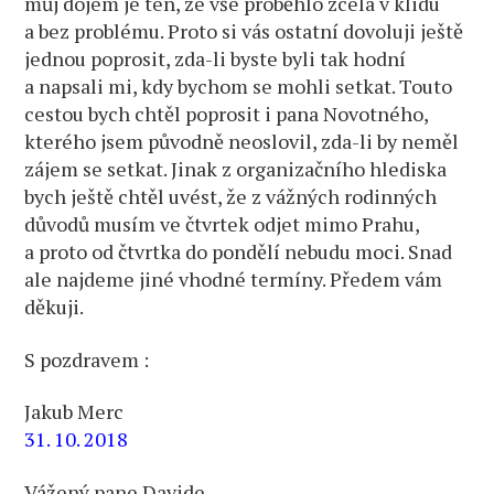
můj dojem je ten, že vše proběhlo zcela v klidu
a bez problému. Proto si vás ostatní dovoluji ještě
jednou poprosit, zda-li byste byli tak hodní
a napsali mi, kdy bychom se mohli setkat. Touto
cestou bych chtěl poprosit i pana Novotného,
kterého jsem původně neoslovil, zda-li by neměl
zájem se setkat. Jinak z organizačního hlediska
bych ještě chtěl uvést, že z vážných rodinných
důvodů musím ve čtvrtek odjet mimo Prahu,
a proto od čtvrtka do pondělí nebudu moci. Snad
ale najdeme jiné vhodné termíny. Předem vám
děkuji.
S pozdravem :
Jakub Merc
31. 10. 2018
Vážený pane Davide,