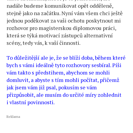
nadále budeme komunikovat opět odděleně,
stejně jako na začátku. Nyní vám všem chci ještě
jednou poděkovat za vaši ochotu poskytnout mi
rozhovor pro magisterskou diplomovou práci,
která se týká motivací zástupců alternativní
scény, tedy vás, k vaší činnosti.
To důležitější ale je, že se blíží doba, během které
bych s vámi ideálně tyto rozhovory sesbíral. Píši
vám takto s předstihem, abychom se mohli
domluvit, a abyste s tím mohli počítat, přičemž
jak jsem vám již psal, pokusím se vám
přizpůsobit, ale musím do určité míry zohlednit
i vlastní povinnosti.
Reklama