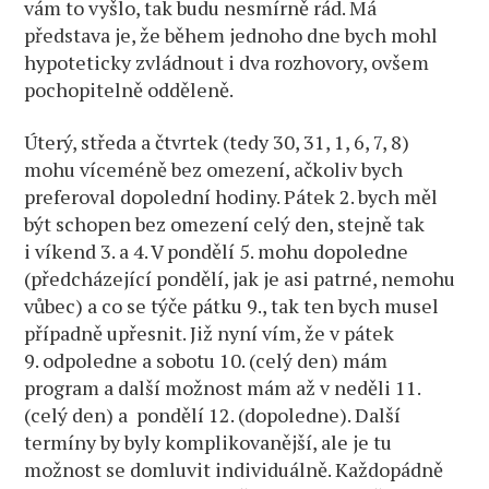
vám to vyšlo, tak budu nesmírně rád. Má
představa je, že během jednoho dne bych mohl
hypoteticky zvládnout i dva rozhovory, ovšem
pochopitelně odděleně.
Úterý, středa a čtvrtek (tedy 30, 31, 1, 6, 7, 8)
mohu víceméně bez omezení, ačkoliv bych
preferoval dopolední hodiny. Pátek 2. bych měl
být schopen bez omezení celý den, stejně tak
i víkend 3. a 4. V pondělí 5. mohu dopoledne
(předcházející pondělí, jak je asi patrné, nemohu
vůbec) a co se týče pátku 9., tak ten bych musel
případně upřesnit. Již nyní vím, že v pátek
9. odpoledne a sobotu 10. (celý den) mám
program a další možnost mám až v neděli 11.
(celý den) a pondělí 12. (dopoledne). Další
termíny by byly komplikovanější, ale je tu
možnost se domluvit individuálně. Každopádně