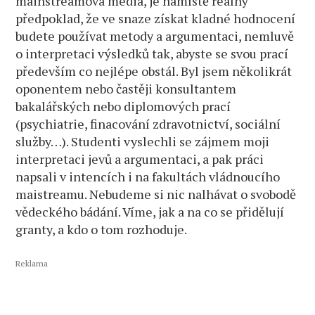
mainstreamová média, je namístě reálný
předpoklad, že ve snaze získat kladné hodnocení
budete používat metody a argumentaci, nemluvě
o interpretaci výsledků tak, abyste se svou prací
především co nejlépe obstál. Byl jsem několikrát
oponentem nebo častěji konsultantem
bakalářských nebo diplomových prací
(psychiatrie, finacování zdravotnictví, sociální
služby…). Studenti vyslechli se zájmem moji
interpretaci jevů a argumentaci, a pak práci
napsali v intencích i na fakultách vládnoucího
maistreamu. Nebudeme si nic nalhávat o svobodě
vědeckého bádání. Víme, jak a na co se přidělují
granty, a kdo o tom rozhoduje.
Reklama