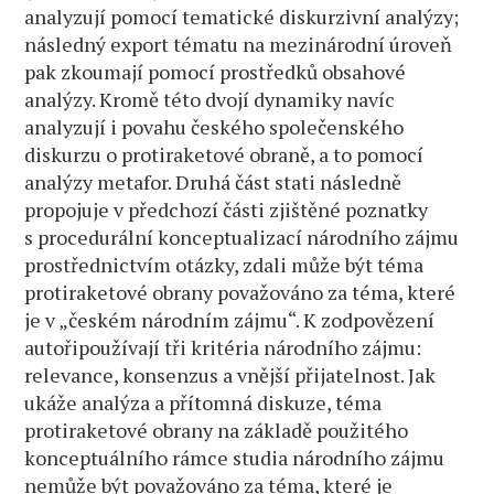
analyzují pomocí tematické diskurzivní analýzy;
následný export tématu na mezinárodní úroveň
pak zkoumají pomocí prostředků obsahové
analýzy. Kromě této dvojí dynamiky navíc
analyzují i povahu českého společenského
diskurzu o protiraketové obraně, a to pomocí
analýzy metafor. Druhá část stati následně
propojuje v předchozí části zjištěné poznatky
s procedurální konceptualizací národního zájmu
prostřednictvím otázky, zdali může být téma
protiraketové obrany považováno za téma, které
je v „českém národním zájmu“. K zodpovězení
autořipoužívají tři kritéria národního zájmu:
relevance, konsenzus a vnější přijatelnost. Jak
ukáže analýza a přítomná diskuze, téma
protiraketové obrany na základě použitého
konceptuálního rámce studia národního zájmu
nemůže být považováno za téma, které je