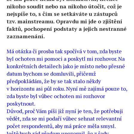
nikoho soudit nebo na nikoho útočit, což je
nejspíše to, s čím se setkáváte u zástupců
tzv. mainstreamu. Opravdu mi jde o zjištění
faktů, pochopení podstaty a jejich nestranné
zaznamenání.
Má otázka či prosba tak spočívá v tom, zda byste
byl ochoten mi pomoci a poskytl mi rozhovor. Na
konkrétních detailech jako je místo nebo přesné
datum bychom se domluvili, přičemž
předpokládám, že by se tak stalo někdy
v horizontu asi půl roku. Nyní mě zajímá pouze to,
zda byste byl vůbec ochoten mi rozhovor
poskytnout.
Důvod, proč Vám píši již nyní je ten, že potřebuji
vědět, zda se mi podaří vůbec sehnat relevantní
počet respondentů, aby má práce měla smysl.
Ještě bych rád předem upozornil, že z řady