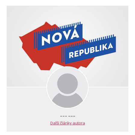
--- ---
Další články autora