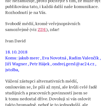
nic nezamlčuje, proto počítejte s tím, že může být
publikována tato, i každá další naše komunikace.
Rozhodnutí je na Vás.
Svobodě médií, kromě veřejnoprávních
samozřejmě (viz
ZDE
), zdar!
Ivan David
18. 10. 2018
Komu: jakub merc
, Eva Novotná
, Radim Valenčík
,
Jiří Wagner
, Petr Hájek
, ondrej.gersl@ac24.cz
,
jstolba,
Vážení zástupci alternativních médií,
omlouvám se, že píši až nyní, ale kvůli celé řadě
studijních a pracovních povinností jsem se
k tomu nedostal dříve. Dovoluji si vás oslovit
takto hromadně, neboť je to jednodušší, ale