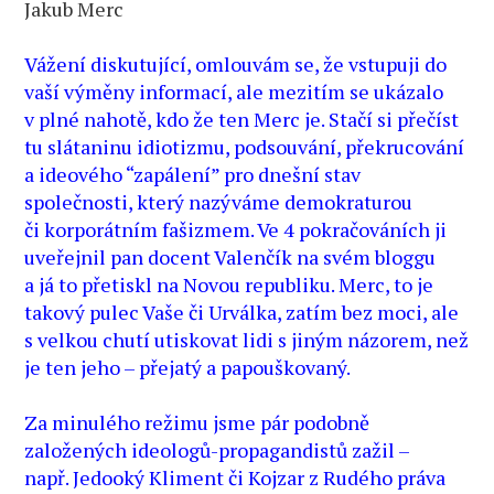
Jakub Merc
Vážení diskutující, omlouvám se, že vstupuji do
vaší výměny informací, ale mezitím se ukázalo
v plné nahotě, kdo že ten Merc je. Stačí si přečíst
tu slátaninu idiotizmu, podsouvání, překrucování
a ideového “zapálení” pro dnešní stav
společnosti, který nazýváme demokraturou
či korporátním fašizmem. Ve 4 pokračováních ji
uveřejnil pan docent Valenčík na svém bloggu
a já to přetiskl na Novou republiku. Merc, to je
takový pulec Vaše či Urválka, zatím bez moci, ale
s velkou chutí utiskovat lidi s jiným názorem, než
je ten jeho – přejatý a papouškovaný.
Za minulého režimu jsme pár podobně
založených ideologů-propagandistů zažil –
např. Jedooký Kliment či Kojzar z Rudého práva