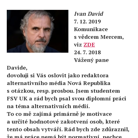
Ivan David
7. 12. 2019
Komunikace
s vědcem Mercem,
viz
ZDE
24. 7. 2018
Vážený pane
Davide,
dovoluji si Vás oslovit jako redaktora
alternativního média Nová Republika
s otázkou, resp. prosbou. Jsem studentem
FSV UK a rád bych psal svou diplomní práci
na téma alternativních médií.
To co mě zajímá primárně je motivace
a určité hodnotové zakotvení osob, které
tento obsah vytváří. Rád bych zde zdůraznil,
že má práce nemá být normativní, nechce