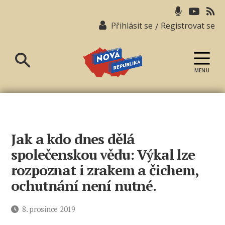
Přihlásit se
Registrovat se
/
MENU
Nová
republika
Jak a kdo dnes dělá
společenskou vědu: Výkal lze
rozpoznat i zrakem a čichem,
ochutnání není nutné.
Datum
8. prosince 2019
příspěvku