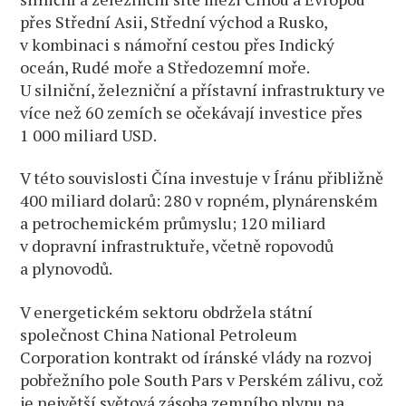
přes Střední Asii, Střední východ a Rusko,
v kombinaci s námořní cestou přes Indický
oceán, Rudé moře a Středozemní moře.
U silniční, železniční a přístavní infrastruktury ve
více než 60 zemích se očekávají investice přes
1 000 miliard USD.
V této souvislosti Čína investuje v Íránu přibližně
400 miliard dolarů: 280 v ropném, plynárenském
a petrochemickém průmyslu; 120 miliard
v dopravní infrastruktuře, včetně ropovodů
a plynovodů.
V energetickém sektoru obdržela státní
společnost China National Petroleum
Corporation kontrakt od íránské vlády na rozvoj
pobřežního pole South Pars v Perském zálivu, což
je největší světová zásoba zemního plynu na