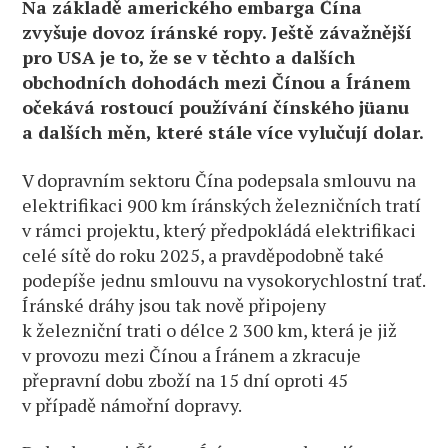
Na základě amerického embarga Čína
zvyšuje dovoz íránské ropy. Ještě závažnější
pro USA je to, že se v těchto a dalších
obchodních dohodách mezi Čínou a Íránem
očekává rostoucí používání čínského jüanu
a dalších měn, které stále více vylučují dolar.
V dopravním sektoru Čína podepsala smlouvu na
elektrifikaci 900 km íránských železničních tratí
v rámci projektu, který předpokládá elektrifikaci
celé sítě do roku 2025, a pravděpodobně také
podepíše jednu smlouvu na vysokorychlostní trať.
Íránské dráhy jsou tak nově připojeny
k železniční trati o délce 2 300 km, která je již
v provozu mezi Čínou a Íránem a zkracuje
přepravní dobu zboží na 15 dní oproti 45
v případě námořní dopravy.