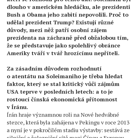
dlouho v americkém hledáčku, ale prezidenti
Bush a Obama jeho zabití nepovolili. Proč to
udělal prezident Trump? Existují různé
důvody, mezi něž patří osobní zájem
prezidenta na záchraně před obžalobou tím,
že se představuje jako spolehlivý obránce
Ameriky tváří v tvář hrozícímu nepříteli.
Za zásadním důvodem rozhodnutí
o atentátu na Soleimaniho je třeba hledat
faktor, který se stal kritický vůči zájmům
USA teprve v posledních letech: a to je
rostoucí čínská ekonomická přítomnost
v Íránu.
Írán hraje významnou roli na Nové hedvábné
stezce, která byla zahájena v Pekingu v roce 2013
a nyní je v pokročilém stadiu výstavby: sestává ze
silniční a železniční sítě mezi Čínou a Evropou