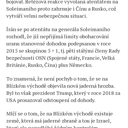
bojovat. Řetězová reakce vyvolaná atentátem na
Soleimaniho proto zahrnuje i Čínu a Rusko, což
vytváří velmi nebezpečnou situaci.
Írán se po atentátu na generála Soleimaniho
rozhodl, že již nepřijímá limity obohacování
uranu stanovené dohodou podepsanou v roce
2015 se skupinou 5 + 1, tj. pěti stálými členy Rady
bezpečnosti OSN (Spojené státy, Francie, Velká
Británie, Rusko, Čína) plus Německo.
To znamená, že není pochyb o tom, že se na
Blízkém východě objevila nová jaderná hrozba.
Byl to však prezident Trump, který v roce 2018 za
USA prosazoval odstoupení od dohody.
Mlčí se o tom, že na Blízkém východě existuje
země, která má jaderné zbraně a tou je Izrael,
který ale nepodléhá žádným kontrolám.