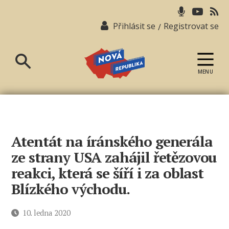
Přihlásit se
Registrovat se
/
MENU
Nová
republika
Atentát na íránského generála
ze strany USA zahájil řetězovou
reakci, která se šíří i za oblast
Blízkého východu.
Datum
10. ledna 2020
příspěvku