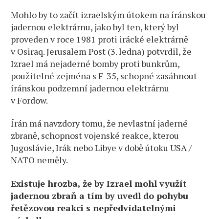
Mohlo by to začít izraelským útokem na íránskou
jadernou elektrárnu, jako byl ten, který byl
proveden v roce 1981 proti irácké elektrárně
v Osiraq. Jerusalem Post (3. ledna) potvrdil, že
Izrael má nejaderné bomby proti bunkrům,
použitelné zejména s F-35, schopné zasáhnout
íránskou podzemní jadernou elektrárnu
v Fordow.
Írán má navzdory tomu, že nevlastní jaderné
zbraně, schopnost vojenské reakce, kterou
Jugoslávie, Irák nebo Libye v době útoku USA /
NATO neměly.
Existuje hrozba, že by Izrael mohl využít
jadernou zbraň a tím by uvedl do pohybu
řetězovou reakci s nepředvídatelnými