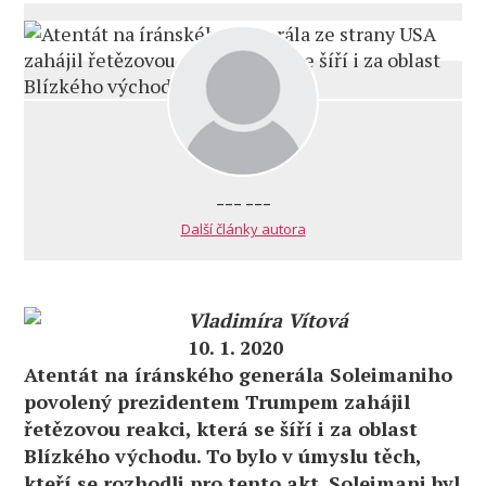
--- ---
Další články autora
Vladimíra Vítová
10. 1. 2020
Atentát na íránského generála Soleimaniho
povolený prezidentem Trumpem zahájil
řetězovou reakci, která se šíří i za oblast
Blízkého východu. To bylo v úmyslu těch,
kteří se rozhodli pro tento akt. Soleimani byl