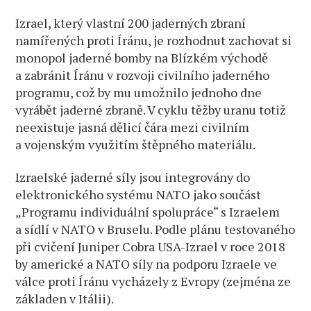
Izrael, který vlastní 200 jaderných zbraní
namířených proti Íránu, je rozhodnut zachovat si
monopol jaderné bomby na Blízkém východě
a zabránit Íránu v rozvoji civilního jaderného
programu, což by mu umožnilo jednoho dne
vyrábět jaderné zbraně. V cyklu těžby uranu totiž
neexistuje jasná dělicí čára mezi civilním
a vojenským využitím štěpného materiálu.
Izraelské jaderné síly jsou integrovány do
elektronického systému NATO jako součást
„Programu individuální spolupráce“ s Izraelem
a sídlí v NATO v Bruselu. Podle plánu testovaného
při cvičení Juniper Cobra USA-Izrael v roce 2018
by americké a NATO síly na podporu Izraele ve
válce proti Íránu vycházely z Evropy (zejména ze
základen v Itálii).