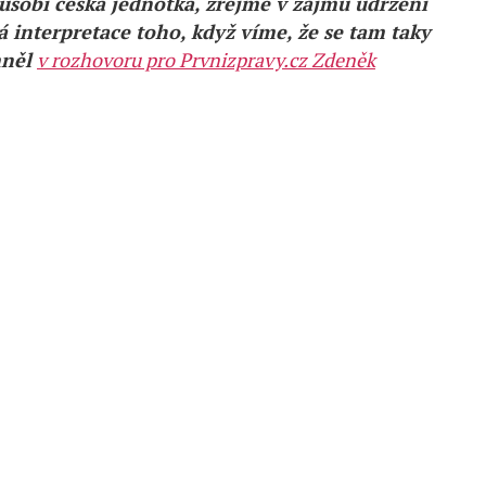
působí česká jednotka, zřejmě v zájmu udržení
á interpretace toho, když víme, že se tam taky
mněl
v rozhovoru pro Prvnizpravy.cz Zdeněk