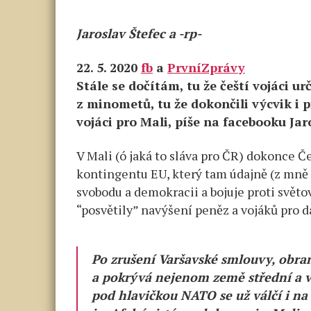
Jaroslav Štefec a -rp-
22. 5. 2020
fb
a
PrvníZprávy
Stále se dočítám, tu že čeští vojáci ur
z minometů, tu že dokončili výcvik i 
vojáci pro Mali, píše na facebooku Jar
V Mali (ó jaká to sláva pro ČR) dokonce
kontingentu EU, který tam údajně (z mně
svobodu a demokracii a bojuje proti svět
“posvětily” navýšení peněz a vojáků pro d
Po zrušení Varšavské smlouvy, obr
a pokrývá nejenom země střední a v
pod hlavičkou NATO se už válčí i n