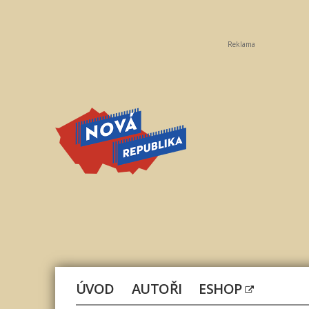
Reklama
Nová
republika
ÚVOD
AUTOŘI
ESHOP