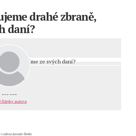
ujeme drahé zbraně,
ch daní?
--- ---
í články autora
v záloze Jaroslav Štefec