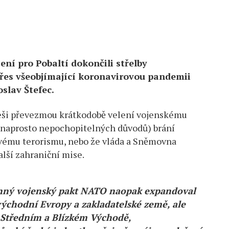
čení pro Pobaltí dokončili střelby
přes všeobjímající koronavirovou pandemii
oslav Štefec.
 Češi převezmou krátkodobě velení vojenskému
 naprosto nepochopitelných důvodů) brání
ovému terorismu, nebo že vláda a Sněmovna
alší zahraniční mise.
anný vojenský pakt NATO naopak expandoval
ýchodní Evropy a zakladatelské země, ale
a Středním a Blízkém Východě,