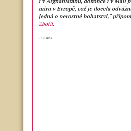
i v Afghánistánu, dokonce i v Mali 
míru v Evropě, což je docela odvážn
jedná o nerostné bohatství,“ připo
Zbořil
.
Reklama