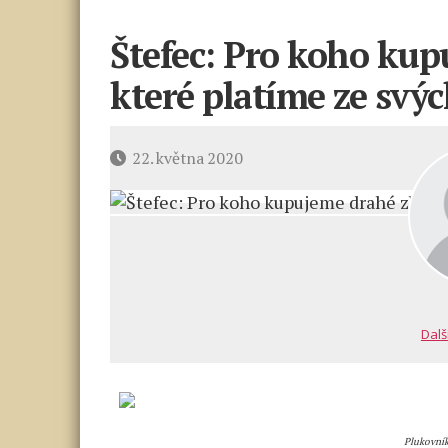
Štefec: Pro koho kup
které platíme ze svý
Datum
22. května 2020
příspěvku
Dalš
Plukovník 