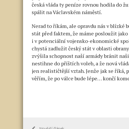
česká vláda ty peníze rovnou hodila do ž
spálit na Václavském náměstí.
Nerad to říkám, ale opravdu nás v blízké
stát před faktem, že máme posloužit jako k
i v potenciální vojensko-ekonomické spol
chystá zadlužit český stát v oblasti obran
zvýšila schopnost naší armády bránit naši 
nestihne do příštích voleb, a že nová vlá
jen realističtější vztah. Jenže jak se říká
věřím, že po válce bude lépe… končí kome
Novější článek