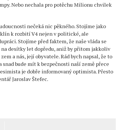
umpy. Nebo nechala pro potěchu Milionu chvilek
 budoucnosti nečeká nic pěkného. Stojíme jako
lín k rozbití V4 nejen v politické, ale
upráci. Stojíme před faktem, že naše vláda se
y na desítky let dopředu, aniž by přitom jakkoliv
zem a nás, její obyvatele. Rád bych napsal, že to
da snad bude mít k bezpečnosti naší země přece
, pesimista je dobře informovaný optimista. Přesto
ntář Jaroslav Štefec.