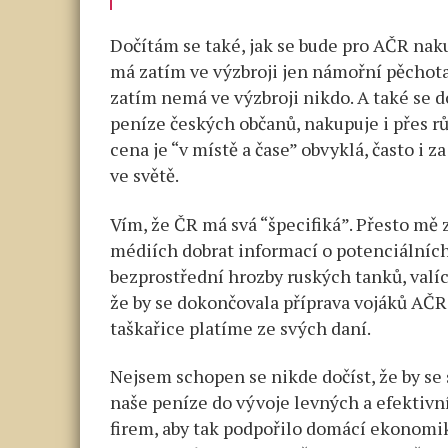
Dočítám se také, jak se bude pro AČR naku
má zatím ve výzbroji jen námořní pěchota
zatím nemá ve výzbroji nikdo. A také se d
peníze českých občanů, nakupuje i přes růz
cena je “v místě a čase” obvyklá, často i 
ve světě.
Vím, že ČR má svá “špecifiká”. Přesto mě
médiích dobrat informací o potenciálníc
bezprostřední hrozby ruských tanků, valíc
že by se dokončovala příprava vojáků AČR 
taškařice platíme ze svých daní.
Nejsem schopen se nikde dočíst, že by se
naše peníze do vývoje levných a efektiv
firem, aby tak podpořilo domácí ekonomik