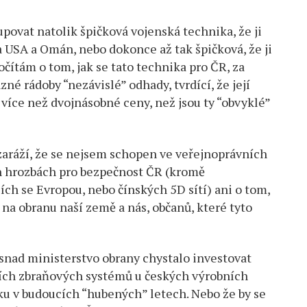
povat natolik špičková vojenská technika, že ji
 USA a Omán, nebo dokonce až tak špičková, že ji
očítám o tom, jak se tato technika pro ČR, za
né rádoby “nezávislé” odhady, tvrdící, že její
za více než dvojnásobné ceny, než jsou ty “obvyklé”
 zaráží, že se nejsem schopen ve veřejnoprávních
h hrozbách pro bezpečnost ČR (kromě
ích se Evropou, nebo čínských 5D sítí) ani o tom,
na obranu naší země a nás, občanů, které tyto
 snad ministerstvo obrany chystalo investovat
ních zbraňových systémů u českých výrobních
u v budoucích “hubených” letech. Nebo že by se