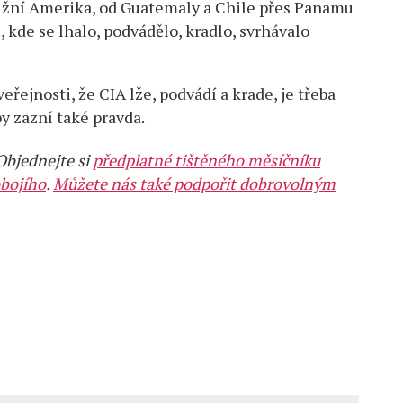
ižní Amerika, od Guatemaly a Chile přes Panamu
, kde se lhalo, podvádělo, kradlo, svrhávalo
eřejnosti, že CIA lže, podvádí a krade, je třeba
by zazní také pravda.
 Objednejte si
předplatné tištěného měsíčníku
bojího
.
Můžete nás také podpořit dobrovolným