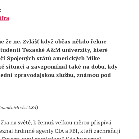
k
ifra
 ne že ne. Zvlášť když občas někdo řekne
studenti Texaské A&M univerzity, které
ičí Spojených států amerických Mike
ké situaci a zavzpomínal také na dobu, kdy
střední zpravodajskou službu, známou pod
)
ahraničních věcí USA
užba na světě, k čemuž velkou měrou přispívá
eznal hrdinné agenty CIA a FBI, kteří zachraňují
 Evropy, sami proti všem? Kdo by neznal