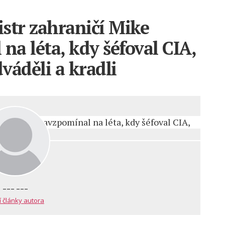
str zahraničí Mike
a léta, kdy šéfoval CIA,
dváděli a kradli
--- ---
í články autora