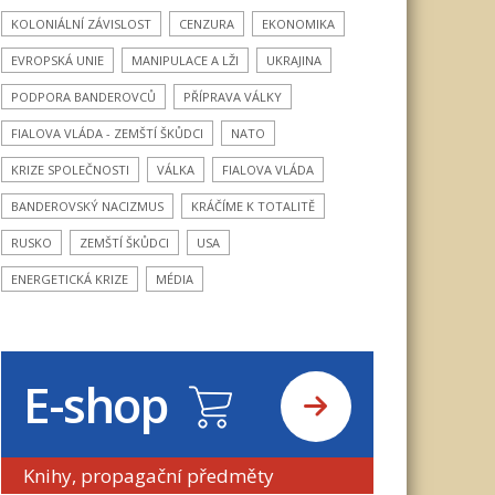
KOLONIÁLNÍ ZÁVISLOST
CENZURA
EKONOMIKA
EVROPSKÁ UNIE
MANIPULACE A LŽI
UKRAJINA
PODPORA BANDEROVCŮ
PŘÍPRAVA VÁLKY
FIALOVA VLÁDA - ZEMŠTÍ ŠKŮDCI
NATO
KRIZE SPOLEČNOSTI
VÁLKA
FIALOVA VLÁDA
BANDEROVSKÝ NACIZMUS
KRÁČÍME K TOTALITĚ
RUSKO
ZEMŠTÍ ŠKŮDCI
USA
ENERGETICKÁ KRIZE
MÉDIA
E-shop
Knihy, propagační předměty