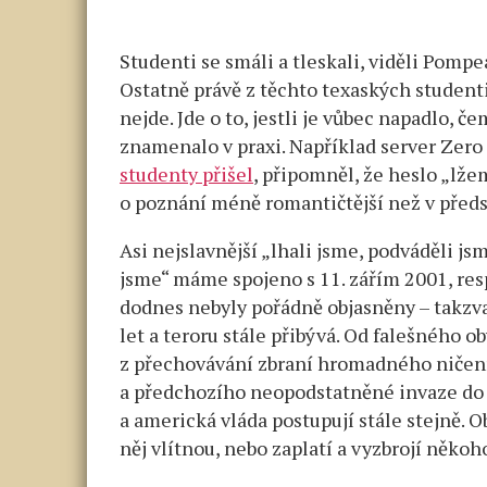
Studenti se smáli a tleskali, viděli Pomp
Ostatně právě z těchto texaských studenti 
nejde. Jde o to, jestli je vůbec napadlo, 
znamenalo v praxi. Například server Zer
studenty přišel
, připomněl, že heslo „lž
o poznání méně romantičtější než v před
Asi nejslavnější „lhali jsme, podváděli jsme
jsme“ máme spojeno s 11. zářím 2001, resp
dodnes nebyly pořádně objasněny – takzvan
let a teroru stále přibývá. Od falešného 
z přechovávání zbraní hromadného ničení
a předchozího neopodstatněné invaze do
a americká vláda postupují stále stejně. 
něj vlítnou, nebo zaplatí a vyzbrojí někoho