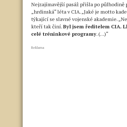
Nejzajímavější pasáž přišla po půlhodin
„hrdinská“ léta v CIA. „Jaké je motto kad
týkající se slavné vojenské akademie. „Neb
kteří tak činí.
Byl jsem ředitelem CIA. L
celé tréninkové programy
. (…)“
Reklama