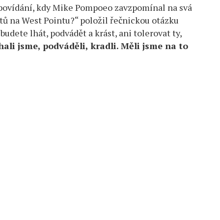
ě povídání, kdy Mike Pompoeo zavzpomínal na svá
etů na West Pointu?“ položil řečnickou otázku
udete lhát, podvádět a krást, ani tolerovat ty,
hali jsme, podváděli, kradli. Měli jsme na to