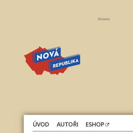
Reklama
Nová
republika
ÚVOD
AUTOŘI
ESHOP