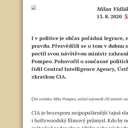
Milan Vidlá
13. 8. 2020
Š
I v politice je občas pořádná legrace,
pravdu. Přesvědčili se o tom v dubnu 
poctil svou návštěvou ministr zahran
Pompeo. Pohovořil o současné politic
řídil Central Intelligence Agency, Ú
zkratkou CIA.
(
Na snímku: Mike Pompeo, státní tajemník čili ministr z
CIA je bezesporu nejpopulárnější tajná sl
i hollywoodský filmový průmysl. Kdo by n
svět před padouchy z Afriky nebo východu