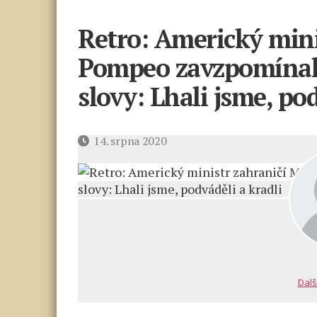
Retro: Americký mini
Pompeo zavzpomínal n
slovy: Lhali jsme, po
Datum
14. srpna 2020
příspěvku
Dalš