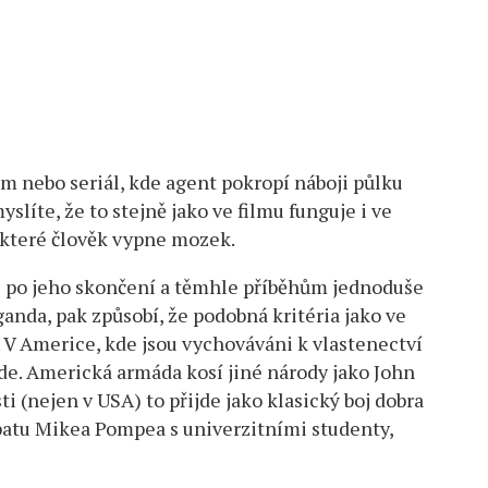
lm nebo seriál, kde agent pokropí náboji půlku
yslíte, že to stejně jako ve filmu funguje i ve
u které člověk vypne mozek.
i po jeho skončení a těmhle příběhům jednoduše
ganda, pak způsobí, že podobná kritéria jako ve
u. V Americe, kde jsou vychováváni k vlastenectví
inde. Americká armáda kosí jiné národy jako John
 (nejen v USA) to přijde jako klasický boj dobra
batu Mikea Pompea s univerzitními studenty,