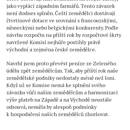
jako vyplácí západním farmářů. Tento závazek
není dodnes splněn. Čeští zemědělci dostávají
čtvrtinové dotace ve srovnání s francouzskými,
německými nebo belgickými konkurenty. Podle
návrhu rozpočtu na příští rok by rozpočtové škrty
navržené Komisí nejhůře postihly právě
východní a zejména české zemědělce.
Navrhl jsem proto převést peníze ze Zeleného
údělu zpět zemědělcům. Tak, aby příští rok naše
zemědělské podniky nedostaly méně než loni.
Když už se Komise nemá ke splnění svého
závazku vůči našim zemědělcům a harmonizaci
výše plateb na Západě a na Východě neustále
odsouvá, neměla by alespoň podmínky
k hospodaření našich zemědělců zhoršovat.