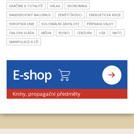
KRÁČÍME K TOTALITĚ
VÁLKA
EKONOMIKA
BANDEROVSKÝ NACIZMUS
ZEMŠTÍ ŠKŮDCI
ENERGETICKÁ KRIZE
EVROPSKÁ UNIE
KOLONIÁLNÍ ZÁVISLOST
PŘÍPRAVA VÁLKY
FIALOVA VLÁDA
MÉDIA
RUSKO
CENZURA
USA
NATO
MANIPULACE A LŽI
E-shop
Knihy, propagační předměty