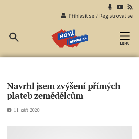
Přihlásit se
Registrovat se
/
MENU
Nová
republika
Navrhl jsem zvýšení přímých
plateb zemědělcům
Datum
11. září 2020
příspěvku