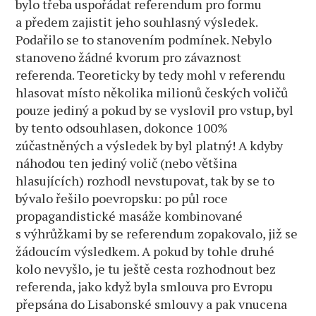
bylo třeba uspořádat referendum pro formu
a předem zajistit jeho souhlasný výsledek.
Podařilo se to stanovením podmínek. Nebylo
stanoveno žádné kvorum pro závaznost
referenda. Teoreticky by tedy mohl v referendu
hlasovat místo několika milionů českých voličů
pouze jediný a pokud by se vyslovil pro vstup, byl
by tento odsouhlasen, dokonce 100%
zúčastněných a výsledek by byl platný! A kdyby
náhodou ten jediný volič (nebo většina
hlasujících) rozhodl nevstupovat, tak by se to
bývalo řešilo poevropsku: po půl roce
propagandistické masáže kombinované
s výhrůžkami by se referendum zopakovalo, již se
žádoucím výsledkem. A pokud by tohle druhé
kolo nevyšlo, je tu ještě cesta rozhodnout bez
referenda, jako když byla smlouva pro Evropu
přepsána do Lisabonské smlouvy a pak vnucena