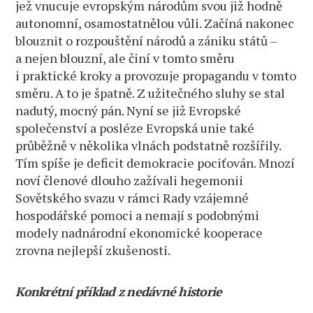
jež vnucuje evropským národům svou již hodně
autonomní, osamostatnělou vůli. Začíná nakonec
blouznit o rozpouštění národů a zániku států –
a nejen blouzní, ale činí v tomto směru
i praktické kroky a provozuje propagandu v tomto
směru. A to je špatně. Z užitečného sluhy se stal
nadutý, mocný pán. Nyní se již Evropské
společenství a posléze Evropská unie také
průběžně v několika vlnách podstatně rozšířily.
Tím spíše je deficit demokracie pociťován. Mnozí
noví členové dlouho zažívali hegemonii
Sovětského svazu v rámci Rady vzájemné
hospodářské pomoci a nemají s podobnými
modely nadnárodní ekonomické kooperace
zrovna nejlepší zkušenosti.
Konkrétní příklad z nedávné historie