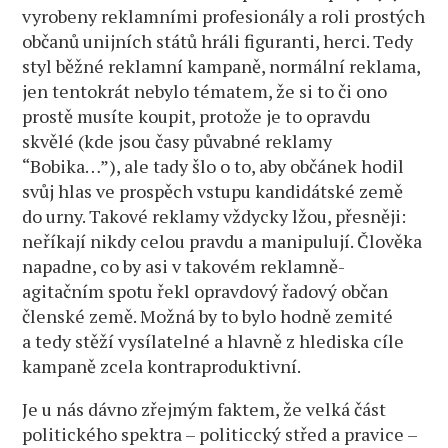
vyrobeny reklamními profesionály a roli prostých
občanů unijních států hráli figuranti, herci. Tedy
styl běžné reklamní kampaně, normální reklama,
jen tentokrát nebylo tématem, že si to či ono
prostě musíte koupit, protože je to opravdu
skvělé (kde jsou časy půvabné reklamy
“Bobika…”), ale tady šlo o to, aby občánek hodil
svůj hlas ve prospěch vstupu kandidátské země
do urny. Takové reklamy vždycky lžou, přesněji:
neříkají nikdy celou pravdu a manipulují. Člověka
napadne, co by asi v takovém reklamně-
agitačním spotu řekl opravdový řadový občan
členské země. Možná by to bylo hodně zemité
a tedy stěží vysílatelné a hlavně z hlediska cíle
kampaně zcela kontraproduktivní.
Je u nás dávno zřejmým faktem, že velká část
politického spektra – politiccký střed a pravice –