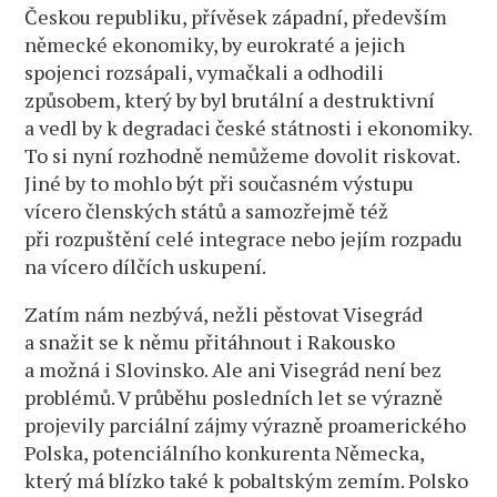
Českou republiku, přívěsek západní, především
německé ekonomiky, by eurokraté a jejich
spojenci rozsápali, vymačkali a odhodili
způsobem, který by byl brutální a destruktivní
a vedl by k degradaci české státnosti i ekonomiky.
To si nyní rozhodně nemůžeme dovolit riskovat.
Jiné by to mohlo být při současném výstupu
vícero členských států a samozřejmě též
při rozpuštění celé integrace nebo jejím rozpadu
na vícero dílčích uskupení.
Zatím nám nezbývá, nežli pěstovat Visegrád
a snažit se k němu přitáhnout i Rakousko
a možná i Slovinsko. Ale ani Visegrád není bez
problémů. V průběhu posledních let se výrazně
projevily parciální zájmy výrazně proamerického
Polska, potenciálního konkurenta Německa,
který má blízko také k pobaltským zemím. Polsko