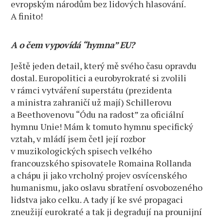
evropským národům bez lidových hlasování.
A finito!
A o čem vypovídá “hymna” EU?
Ještě jeden detail, který mě svého času opravdu
dostal. Europolitici a eurobyrokraté si zvolili
v rámci vytváření superstátu (prezidenta
a ministra zahraničí už mají) Schillerovu
a Beethovenovu “Ódu na radost” za oficiální
hymnu Unie! Mám k tomuto hymnu specifický
vztah, v mládí jsem četl její rozbor
v muzikologických spisech velkého
francouzského spisovatele Romaina Rollanda
a chápu ji jako vrcholný projev osvícenského
humanismu, jako oslavu sbratření osvobozeného
lidstva jako celku. A tady jí ke své propagaci
zneužijí eurokraté a tak ji degradují na prounijní