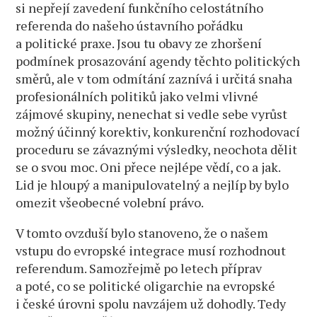
si nepřejí zavedení funkčního celostátního
referenda do našeho ústavního pořádku
a politické praxe. Jsou tu obavy ze zhoršení
podmínek prosazování agendy těchto politických
směrů, ale v tom odmítání zaznívá i určitá snaha
profesionálních politiků jako velmi vlivné
zájmové skupiny, nenechat si vedle sebe vyrůst
možný účinný korektiv, konkurenční rozhodovací
proceduru se závaznými výsledky, neochota dělit
se o svou moc. Oni přece nejlépe vědí, co a jak.
Lid je hloupý a manipulovatelný a nejlíp by bylo
omezit všeobecné volební právo.
V tomto ovzduší bylo stanoveno, že o našem
vstupu do evropské integrace musí rozhodnout
referendum. Samozřejmě po letech příprav
a poté, co se politické oligarchie na evropské
i české úrovni spolu navzájem už dohodly. Tedy