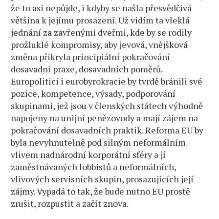
že to asi nepůjde, i kdyby se našla přesvědčivá
většina k jejímu prosazení. Už vidím ta vleklá
jednání za zavřenými dveřmi, kde by se rodily
prožluklé kompromisy, aby jevová, vnějšková
změna přikryla principiální pokračování
dosavadní praxe, dosavadních poměrů.
Europolitici i eurobyrokracie by tvrdě bránili své
pozice, kompetence, výsady, podporování
skupinami, jež jsou v členských státech výhodně
napojeny na unijní penězovody a mají zájem na
pokračování dosavadních praktik. Reforma EU by
byla nevyhnutelně pod silným neformálním
vlivem nadnárodní korporátní sféry a jí
zaměstnávaných lobbistů a neformálních,
vlivových servisních skupin, prosazujících její
zájmy. Vypadá to tak, že bude nutno EU prostě
zrušit, rozpustit a začít znova.