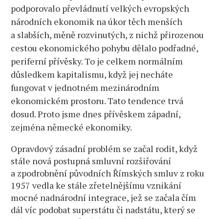
podporovalo převládnutí velkých evropských
národních ekonomik na úkor těch menších
a slabších, měně rozvinutých, z nichž přirozenou
cestou ekonomického pohybu dělalo podřadné,
periferní přívěsky. To je celkem normálním
důsledkem kapitalismu, když jej necháte
fungovat v jednotném mezinárodním
ekonomickém prostoru. Tato tendence trvá
dosud. Proto jsme dnes přívěskem západní,
zejména německé ekonomiky.
Opravdový zásadní problém se začal rodit, když
stále nová postupná smluvní rozšiřování
a zpodrobnění původních Římských smluv z roku
1957 vedla ke stále zřetelnějšímu vznikání
mocné nadnárodní integrace, jež se začala čím
dál víc podobat superstátu či nadstátu, který se