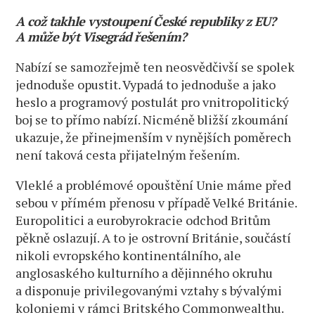
A což takhle vystoupení České republiky z EU?
A může být Visegrád řešením?
Nabízí se samozřejmě ten neosvědčivší se spolek
jednoduše opustit. Vypadá to jednoduše a jako
heslo a programový postulát pro vnitropolitický
boj se to přímo nabízí. Nicméně bližší zkoumání
ukazuje, že přinejmenším v nynějších poměrech
není taková cesta přijatelným řešením.
Vleklé a problémové opouštění Unie máme před
sebou v přímém přenosu v případě Velké Británie.
Europolitici a eurobyrokracie odchod Britům
pěkně oslazují. A to je ostrovní Británie, součástí
nikoli evropského kontinentálního, ale
anglosaského kulturního a dějinného okruhu
a disponuje privilegovanými vztahy s bývalými
koloniemi v rámci Britského Commonwealthu.