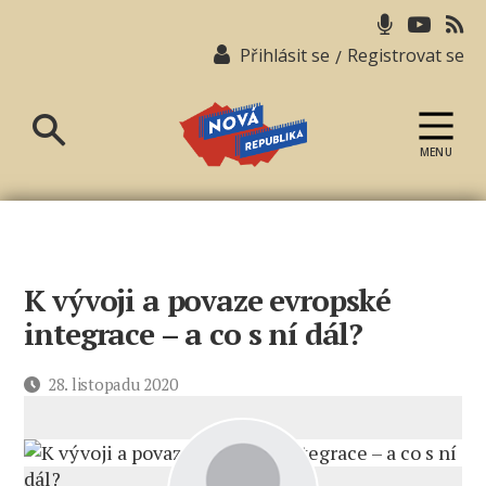
Přihlásit se
Registrovat se
/
MENU
Nová
republika
K vývoji a povaze evropské
integrace – a co s ní dál?
Datum
28. listopadu 2020
příspěvku