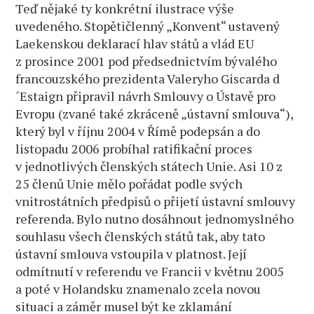
Teď nějaké ty konkrétní ilustrace výše
uvedeného. Stopětičlenný „Konvent“ ustavený
Laekenskou deklarací hlav států a vlád EU
z prosince 2001 pod předsednictvím bývalého
francouzského prezidenta Valeryho Giscarda d
´Estaign připravil návrh Smlouvy o Ústavě pro
Evropu (zvané také zkráceně „ústavní smlouva“),
který byl v říjnu 2004 v Římě podepsán a do
listopadu 2006 probíhal ratifikační proces
v jednotlivých členských státech Unie. Asi 10 z
25 členů Unie mělo pořádat podle svých
vnitrostátních předpisů o přijetí ústavní smlouvy
referenda. Bylo nutno dosáhnout jednomyslného
souhlasu všech členských států tak, aby tato
ústavní smlouva vstoupila v platnost. Její
odmítnutí v referendu ve Francii v květnu 2005
a poté v Holandsku znamenalo zcela novou
situaci a záměr musel být ke zklamání