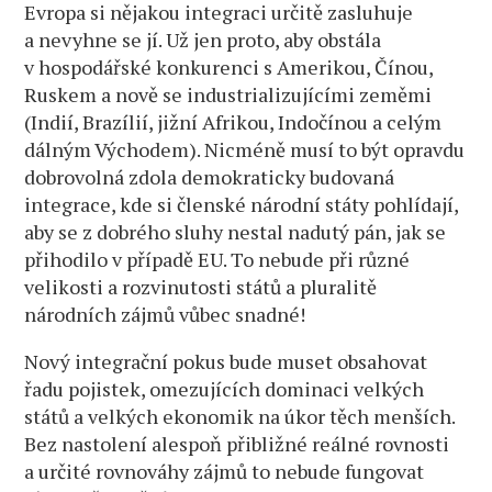
Evropa si nějakou integraci určitě zasluhuje
a nevyhne se jí. Už jen proto, aby obstála
v hospodářské konkurenci s Amerikou, Čínou,
Ruskem a nově se industrializujícími zeměmi
(Indií, Brazílií, jižní Afrikou, Indočínou a celým
dálným Východem). Nicméně musí to být opravdu
dobrovolná zdola demokraticky budovaná
integrace, kde si členské národní státy pohlídají,
aby se z dobrého sluhy nestal nadutý pán, jak se
přihodilo v případě EU. To nebude při různé
velikosti a rozvinutosti států a pluralitě
národních zájmů vůbec snadné!
Nový integrační pokus bude muset obsahovat
řadu pojistek, omezujících dominaci velkých
států a velkých ekonomik na úkor těch menších.
Bez nastolení alespoň přibližné reálné rovnosti
a určité rovnováhy zájmů to nebude fungovat