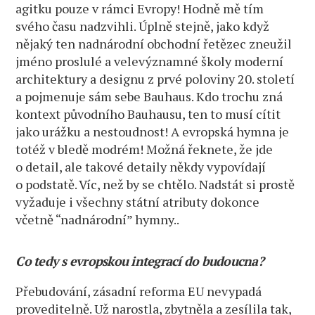
agitku pouze v rámci Evropy! Hodně mě tím
svého času nadzvihli. Úplně stejně, jako když
nějaký ten nadnárodní obchodní řetězec zneužil
jméno proslulé a velevýznamné školy moderní
architektury a designu z prvé poloviny 20. století
a pojmenuje sám sebe Bauhaus. Kdo trochu zná
kontext původního Bauhausu, ten to musí cítit
jako urážku a nestoudnost! A evropská hymna je
totéž v bledě modrém! Možná řeknete, že jde
o detail, ale takové detaily někdy vypovídají
o podstatě. Víc, než by se chtělo. Nadstát si prostě
vyžaduje i všechny státní atributy dokonce
včetně “nadnárodní” hymny..
Co tedy s evropskou integrací do budoucna?
Přebudování, zásadní reforma EU nevypadá
proveditelně. Už narostla, zbytněla a zesílila tak,