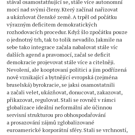
stával osamostatňující se, stále více autonomní
mocí nad svými členy. Který začínal nařizovat
a ukázňovat členské země. A trpěl od počátku
výrazným deficitem demokratických
rozhodovacích procedur. Když šlo zpočátku pouze
o jednotný trh, tak to tolik nevadilo. Jakmile na
sebe tako integrace začala nabalovat stále víc
dalších agend a pravomocí, začal se deficit
demokracie projevovat stále více a citelněji.
Nevolení, ale kooptovaní politici a jim podřízená
nově vznikající a bytnějící evropská (zejména
bruselská) byrokracie, se jaksi osamostatnili
a začali velet, ukázňovat, donucovat, zakazovat,
přikazovat, regulovat. Stali se rovněž v rámci
globalizace ideální neformální ale účinnou
servisní strukturou pro obhospodařování
a prosazování zájmů zglobalizované
euroamerické korporátní sféry. Stali se vrchností,