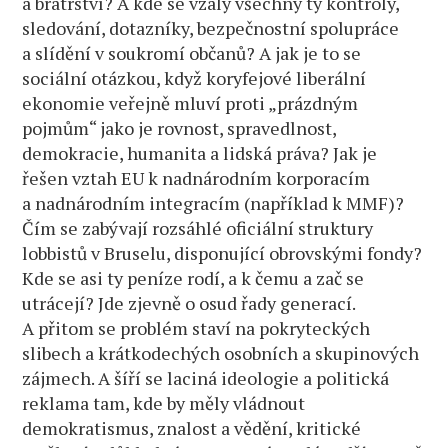
a bratrství? A kde se vzaly všechny ty kontroly,
sledování, dotazníky, bezpečnostní spolupráce
a slídění v soukromí občanů? A jak je to se
sociální otázkou, když koryfejové liberální
ekonomie veřejně mluví proti „prázdným
pojmům“ jako je rovnost, spravedlnost,
demokracie, humanita a lidská práva? Jak je
řešen vztah EU k nadnárodním korporacím
a nadnárodním integracím (například k MMF)?
Čím se zabývají rozsáhlé oficiální struktury
lobbistů v Bruselu, disponující obrovskými fondy?
Kde se asi ty peníze rodí, a k čemu a zač se
utrácejí? Jde zjevně o osud řady generací.
A přitom se problém staví na pokryteckých
slibech a krátkodechých osobních a skupinových
zájmech. A šíří se laciná ideologie a politická
reklama tam, kde by měly vládnout
demokratismus, znalost a vědění, kritické