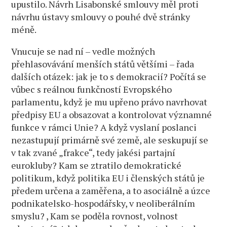
upustilo. Návrh Lisabonské smlouvy měl proti
návrhu ústavy smlouvy o pouhé dvě stránky
méně.
Vnucuje se nad ní – vedle možných
přehlasovávání menších států většími – řada
dalších otázek: jak je to s demokracií? Počítá se
vůbec s reálnou funkčností Evropského
parlamentu, když je mu upřeno právo navrhovat
předpisy EU a obsazovat a kontrolovat významné
funkce v rámci Unie? A když vyslaní poslanci
nezastupují primárně své země, ale seskupují se
v tak zvané „frakce“, tedy jakési partajní
eurokluby? Kam se ztratilo demokratické
politikum, když politika EU i členských států je
předem určena a zaměřena, a to asociálně a úzce
podnikatelsko-hospodářsky, v neoliberálním
smyslu? , Kam se poděla rovnost, volnost