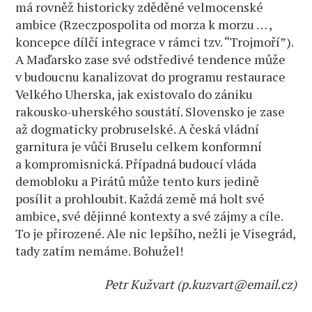
má rovněž historicky zděděné velmocenské
ambice (Rzeczpospolita od morza k morzu … ,
koncepce dílčí integrace v rámci tzv. “Trojmoří”).
A Maďarsko zase své odstředivé tendence může
v budoucnu kanalizovat do programu restaurace
Velkého Uherska, jak existovalo do zániku
rakousko-uherského soustátí. Slovensko je zase
až dogmaticky probruselské. A česká vládní
garnitura je vůči Bruselu celkem konformní
a kompromisnická. Případná budoucí vláda
demobloku a Pirátů může tento kurs jedině
posílit a prohloubit. Každá země má holt své
ambice, své dějinné kontexty a své zájmy a cíle.
To je přirozené. Ale nic lepšího, nežli je Visegrád,
tady zatím nemáme. Bohužel!
Petr Kužvart (p.kuzvart@email.cz)