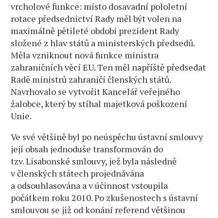
vrcholové funkce: místo dosavadní pololetní
rotace předsednictví Rady měl být volen na
maximálně pětileté období prezident Rady
složené z hlav států a ministerských předsedů.
Měla vzniknout nová funkce ministra
zahraničních věcí EU. Ten měl napříště předsedat
Radě ministrů zahraničí členských států.
Navrhovalo se vytvořit Kancelář veřejného
žalobce, který by stíhal majetková poškození
Unie.
Ve své většině byl po neúspěchu ústavní smlouvy
její obsah jednoduše transformován do
tzv. Lisabonské smlouvy, jež byla následně
v členských státech projednávána
a odsouhlasována a v účinnost vstoupila
počátkem roku 2010. Po zkušenostech s ústavní
smlouvou se již od konání referend většinou