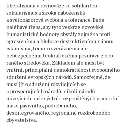
liberalismua v rovnováze se solidaritou,
sekularismus a široká náboženská
a světonázorová svoboda a tolerance. Bude
naléhavě třeba, aby tyto veskrze novověké
humanistické hodnoty obstály zejména proti
agresívnímu a hluboce destruktivnímu náporu
islamismu, tomuto svéráznému ale
nebezpečnému teokratickému pozdravu z dob
raného středověku. Základem ale musí být
vnitřní, principiální demokratičnost svobodného
sdružení evropských národů. Samozřejmě, že
musí jít o sdružení rozvíjejících se
a prosperujících národů, nikoli národů
mizejících, rušených či rozpouštěných v amorfní
mase pasivního, podrobeného,
desintegrovaného, regionálně rozdrobeného
obyvatelstva.