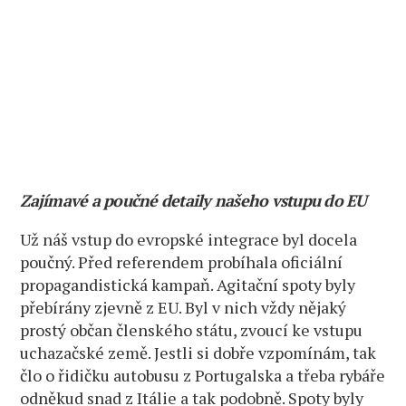
Zajímavé a poučné detaily našeho vstupu do EU
Už náš vstup do evropské integrace byl docela
poučný. Před referendem probíhala oficiální
propagandistická kampaň. Agitační spoty byly
přebírány zjevně z EU. Byl v nich vždy nějaký
prostý občan členského státu, zvoucí ke vstupu
uchazačské země. Jestli si dobře vzpomínám, tak
člo o řidičku autobusu z Portugalska a třeba rybáře
odněkud snad z Itálie a tak podobně. Spoty byly