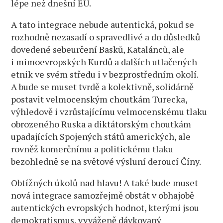
lépe než dnešní EU.
A tato integrace nebude autentická, pokud se
rozhodně nezasadí o spravedlivé a do důsledků
dovedené sebeurčení Basků, Katalánců, ale
i mimoevropských Kurdů a dalších utlačených
etnik ve svém středu i v bezprostředním okolí.
A bude se muset tvrdě a kolektivně, solidárně
postavit velmocenským choutkám Turecka,
výhledově i vzrůstajícímu velmocenskému tlaku
obrozeného Ruska a diktátorským choutkám
upadajících Spojených států amerických, ale
rovněž komerčnímu a politickému tlaku
bezohledně se na světové výsluní deroucí Číny.
Obtížných úkolů nad hlavu! A také bude muset
nová integrace samozřejmě obstát v obhajobě
autentických evropských hodnot, kterými jsou
demokratismus, vyváženě dávkovaný